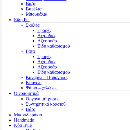
Βάζα
Βαρέλια
Μπουκάλια
Είδη Pet
Σκύλος
Τροφές
Λιχουδιές
Αξεσουάρ
Είδη καθαρισμού
Γάτα
Τροφές
Λιχουδιές
Αξεσουάρ
Είδη καθαρισμού
Καναρίνι – Παπαγάλος
Κουνέλι
Ψάρια – χελώνες
Οινοποιητικά
Όργανα μέτρησης
Συντηρητικά κρασιού
Βάζα
Μικροδωράκια
Handmade
Κόσμημα