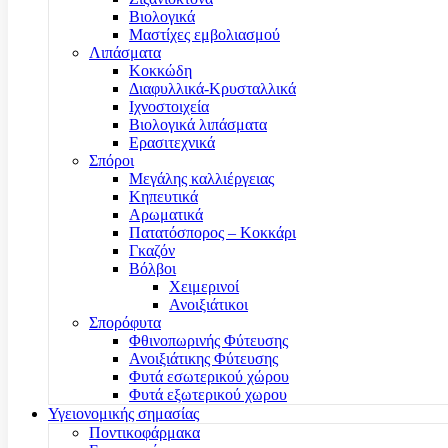
Βιολογικά
Μαστίχες εμβολιασμού
Λιπάσματα
Κοκκώδη
Διαφυλλικά-Κρυσταλλικά
Ιχνοστοιχεία
Βιολογικά λιπάσματα
Ερασιτεχνικά
Σπόροι
Μεγάλης καλλιέργειας
Κηπευτικά
Αρωματικά
Πατατόσπορος – Κοκκάρι
Γκαζόν
Βόλβοι
Χειμερινοί
Ανοιξιάτικοι
Σπορόφυτα
Φθινοπωρινής Φύτευσης
Ανοιξιάτικης Φύτευσης
Φυτά εσωτερικού χώρου
Φυτά εξωτερικού χωρου
Υγειονομικής σημασίας
Ποντικοφάρμακα