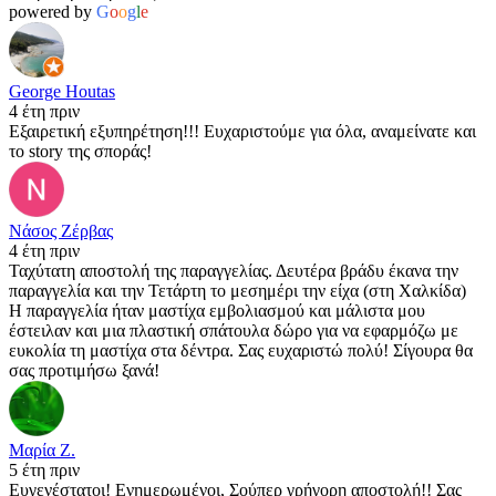
powered by
G
o
o
g
l
e
George Houtas
4 έτη πριν
Εξαιρετική εξυπηρέτηση!!! Ευχαριστούμε για όλα, αναμείνατε και
το story της σποράς!
Νάσος Ζέρβας
4 έτη πριν
Ταχύτατη αποστολή της παραγγελίας. Δευτέρα βράδυ έκανα την
παραγγελία και την Τετάρτη το μεσημέρι την είχα (στη Χαλκίδα)
Η παραγγελία ήταν μαστίχα εμβολιασμού και μάλιστα μου
έστειλαν και μια πλαστική σπάτουλα δώρο για να εφαρμόζω με
ευκολία τη μαστίχα στα δέντρα. Σας ευχαριστώ πολύ! Σίγουρα θα
σας προτιμήσω ξανά!
Μαρία Ζ.
5 έτη πριν
Ευγενέστατοι! Ενημερωμένοι, Σούπερ γρήγορη αποστολή!! Σας