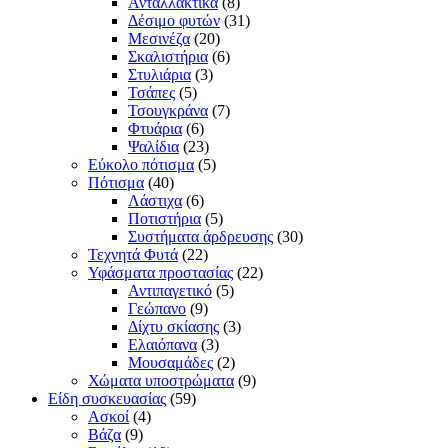
Ανταλλακτικά
(8)
Δέσιμο φυτών
(31)
Μεσινέζα
(20)
Σκαλιστήρια
(6)
Στυλιάρια
(3)
Τσάπες
(5)
Τσουγκράνα
(7)
Φτυάρια
(6)
Ψαλίδια
(23)
Εύκολο πότισμα
(5)
Πότισμα
(40)
Λάστιχα
(6)
Ποτιστήρια
(5)
Συστήματα άρδρευσης
(30)
Τεχνητά Φυτά
(22)
Υφάσματα προστασίας
(22)
Αντιπαγετικό
(5)
Γεώπανο
(9)
Δίχτυ σκίασης
(3)
Ελαιόπανα
(3)
Μουσαμάδες
(2)
Χώματα υποστρώματα
(9)
Είδη συσκευασίας
(59)
Ασκοί
(4)
Βάζα
(9)