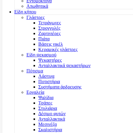
Εντομοκτόνα
Απωθητικά
Είδη κήπου
Γλάστρες
Τετράγωνες
Στρογγυλές
Ζαρτινιέρες
Πιάτα
Βάσεις νικέλ
Κεραμικές γλάστρες
Είδη ψεκασμού
Ψεκαστήρες
Ανταλλακτικά ψεκαστήρων
Πότισμα
Λάστιχα
Ποτιστήρια
Συστήματα άρδρευσης
Εργαλεία
Ψαλίδια
Τσάπες
Στυλιάρια
Δέσιμο φυτών
Ανταλλακτικά
Μεσινέζα
Σκαλιστήρια