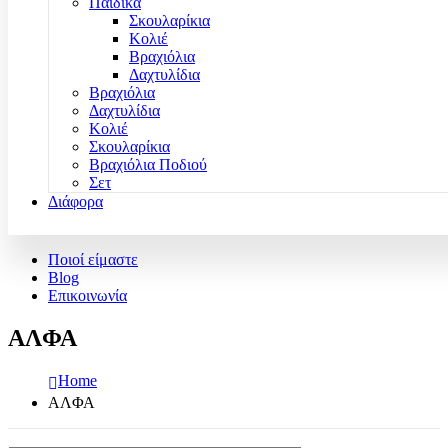
Παιδικά
Σκουλαρίκια
Κολιέ
Βραχιόλια
Δαχτυλίδια
Βραχιόλια
Δαχτυλίδια
Κολιέ
Σκουλαρίκια
Βραχιόλια Ποδιού
Σετ
Διάφορα
Ποιοί είμαστε
Blog
Επικοινωνία
ΑΛΦΑ
Home
ΑΛΦΑ