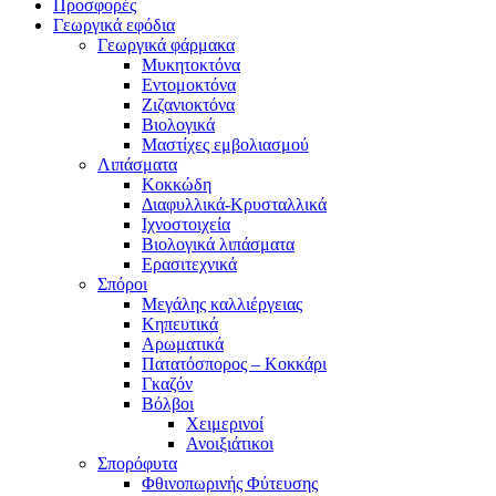
Προσφορές
Γεωργικά εφόδια
Γεωργικά φάρμακα
Μυκητοκτόνα
Εντομοκτόνα
Ζιζανιοκτόνα
Βιολογικά
Μαστίχες εμβολιασμού
Λιπάσματα
Κοκκώδη
Διαφυλλικά-Κρυσταλλικά
Ιχνοστοιχεία
Βιολογικά λιπάσματα
Ερασιτεχνικά
Σπόροι
Μεγάλης καλλιέργειας
Κηπευτικά
Αρωματικά
Πατατόσπορος – Κοκκάρι
Γκαζόν
Βόλβοι
Χειμερινοί
Ανοιξιάτικοι
Σπορόφυτα
Φθινοπωρινής Φύτευσης