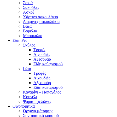
Σακιά
Σακούλες
Ασκοί
Χάρτινα σακουλάκια
Διαφανές σακουλάκια
Βάζα
Βαρέλια
Μπουκάλια
Είδη Pet
Σκύλος
Τροφές
Λιχουδιές
Αξεσουάρ
Είδη καθαρισμού
Γάτα
Τροφές
Λιχουδιές
Αξεσουάρ
Είδη καθαρισμού
Καναρίνι – Παπαγάλος
Κουνέλι
Ψάρια – χελώνες
Οινοποιητικά
Όργανα μέτρησης
Συντηρητικά κρασιού