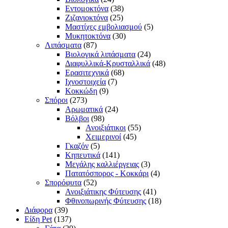
Εντομοκτόνα
(38)
Ζιζανιοκτόνα
(25)
Μαστίχες εμβολιασμού
(5)
Μυκητοκτόνα
(30)
Λιπάσματα
(87)
Βιολογικά λιπάσματα
(24)
Διαφυλλικά-Κρυσταλλικά
(48)
Ερασιτεχνικά
(68)
Ιχνοστοιχεία
(7)
Κοκκώδη
(9)
Σπόροι
(273)
Αρωματικά
(24)
Βόλβοι
(98)
Ανοιξιάτικοι
(55)
Χειμερινοί
(45)
Γκαζόν
(5)
Κηπευτικά
(141)
Μεγάλης καλλιέργειας
(3)
Πατατόσπορος - Κοκκάρι
(4)
Σπορόφυτα
(52)
Ανοιξιάτικης Φύτευσης
(41)
Φθινοπωρινής Φύτευσης
(18)
Διάφορα
(39)
Είδη Pet
(137)