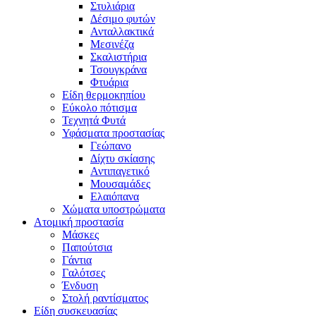
Στυλιάρια
Δέσιμο φυτών
Ανταλλακτικά
Μεσινέζα
Σκαλιστήρια
Τσουγκράνα
Φτυάρια
Είδη θερμοκηπίου
Εύκολο πότισμα
Τεχνητά Φυτά
Υφάσματα προστασίας
Γεώπανο
Δίχτυ σκίασης
Αντιπαγετικό
Μουσαμάδες
Ελαιόπανα
Χώματα υποστρώματα
Ατομική προστασία
Μάσκες
Παπούτσια
Γάντια
Γαλότσες
Ένδυση
Στολή ραντίσματος
Είδη συσκευασίας