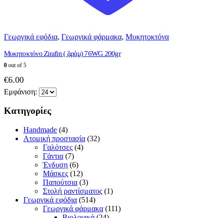
Γεωργικά εφόδια
,
Γεωργικά φάρμακα
,
Μυκητοκτόνα
Μυκητοκτόνο Zirafin ( ζιράμ) 76WG 200gr
0
out of 5
€
6.00
Εμφάνιση:
Κατηγορίες
Handmade
(4)
Ατομική προστασία
(32)
Γαλότσες
(4)
Γάντια
(7)
Ένδυση
(6)
Μάσκες
(12)
Παπούτσια
(3)
Στολή ραντίσματος
(1)
Γεωργικά εφόδια
(514)
Γεωργικά φάρμακα
(111)
Βιολογικά
(24)