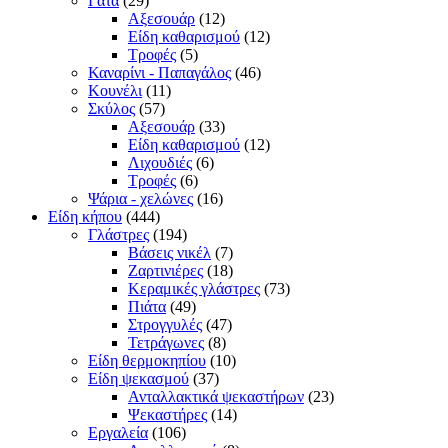
Γάτα
(29)
Αξεσουάρ
(12)
Είδη καθαρισμού
(12)
Τροφές
(5)
Καναρίνι - Παπαγάλος
(46)
Κουνέλι
(11)
Σκύλος
(57)
Αξεσουάρ
(33)
Είδη καθαρισμού
(12)
Λιχουδιές
(6)
Τροφές
(6)
Ψάρια - χελώνες
(16)
Είδη κήπου
(444)
Γλάστρες
(194)
Βάσεις νικέλ
(7)
Ζαρτινιέρες
(18)
Κεραμικές γλάστρες
(73)
Πιάτα
(49)
Στρογγυλές
(47)
Τετράγωνες
(8)
Είδη θερμοκηπίου
(10)
Είδη ψεκασμού
(37)
Ανταλλακτικά ψεκαστήρων
(23)
Ψεκαστήρες
(14)
Εργαλεία
(106)