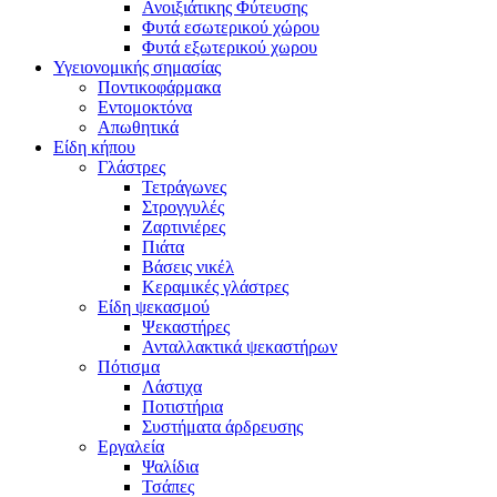
Ανοιξιάτικης Φύτευσης
Φυτά εσωτερικού χώρου
Φυτά εξωτερικού χωρου
Υγειονομικής σημασίας
Ποντικοφάρμακα
Εντομοκτόνα
Απωθητικά
Είδη κήπου
Γλάστρες
Τετράγωνες
Στρογγυλές
Ζαρτινιέρες
Πιάτα
Βάσεις νικέλ
Κεραμικές γλάστρες
Είδη ψεκασμού
Ψεκαστήρες
Ανταλλακτικά ψεκαστήρων
Πότισμα
Λάστιχα
Ποτιστήρια
Συστήματα άρδρευσης
Εργαλεία
Ψαλίδια
Τσάπες