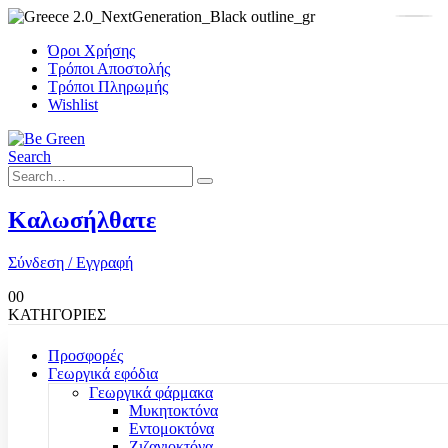
Όροι Χρήσης
Τρόποι Αποστολής
Τρόποι Πληρωμής
Wishlist
Search
Καλωσήλθατε
Σύνδεση / Εγγραφή
0
0
ΚΑΤΗΓΟΡΙΕΣ
Προσφορές
Γεωργικά εφόδια
Γεωργικά φάρμακα
Μυκητοκτόνα
Εντομοκτόνα
Ζιζανιοκτόνα