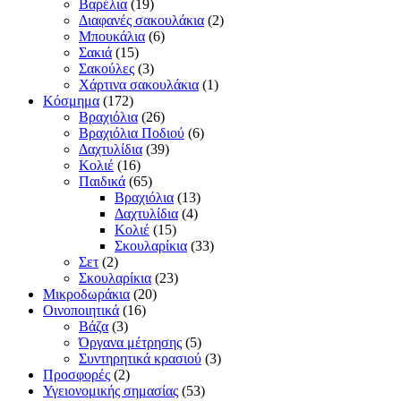
Βαρέλια
(19)
Διαφανές σακουλάκια
(2)
Μπουκάλια
(6)
Σακιά
(15)
Σακούλες
(3)
Χάρτινα σακουλάκια
(1)
Κόσμημα
(172)
Βραχιόλια
(26)
Βραχιόλια Ποδιού
(6)
Δαχτυλίδια
(39)
Κολιέ
(16)
Παιδικά
(65)
Βραχιόλια
(13)
Δαχτυλίδια
(4)
Κολιέ
(15)
Σκουλαρίκια
(33)
Σετ
(2)
Σκουλαρίκια
(23)
Μικροδωράκια
(20)
Οινοποιητικά
(16)
Βάζα
(3)
Όργανα μέτρησης
(5)
Συντηρητικά κρασιού
(3)
Προσφορές
(2)
Υγειονομικής σημασίας
(53)