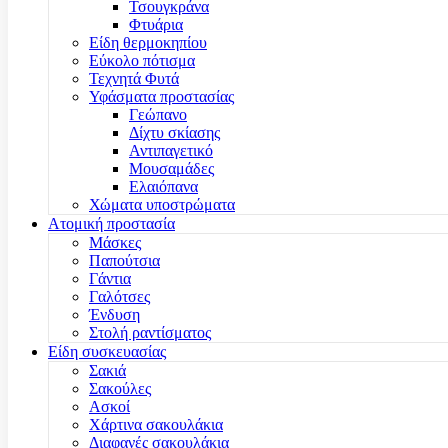
Τσουγκράνα
Φτυάρια
Είδη θερμοκηπίου
Εύκολο πότισμα
Τεχνητά Φυτά
Υφάσματα προστασίας
Γεώπανο
Δίχτυ σκίασης
Αντιπαγετικό
Μουσαμάδες
Ελαιόπανα
Χώματα υποστρώματα
Ατομική προστασία
Μάσκες
Παπούτσια
Γάντια
Γαλότσες
Ένδυση
Στολή ραντίσματος
Είδη συσκευασίας
Σακιά
Σακούλες
Ασκοί
Χάρτινα σακουλάκια
Διαφανές σακουλάκια