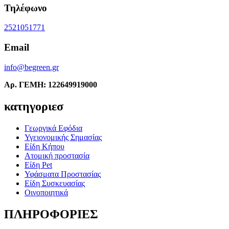
Τηλέφωνο
2521051771
Email
info@begreen.gr
Αρ. ΓΕΜΗ: 122649919000
κατηγοριεσ
Γεωργικά Εφόδια
Υγειονομικής Σημασίας
Είδη Κήπου
Ατομική προστασία
Είδη Pet
Υφάσματα Προστασίας
Είδη Συσκευασίας
Οινοποιητικά
ΠΛΗΡΟΦΟΡΙΕΣ