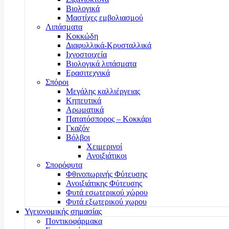
Βιολογικά
Μαστίχες εμβολιασμού
Λιπάσματα
Κοκκώδη
Διαφυλλικά-Κρυσταλλικά
Ιχνοστοιχεία
Βιολογικά λιπάσματα
Ερασιτεχνικά
Σπόροι
Μεγάλης καλλιέργειας
Κηπευτικά
Αρωματικά
Πατατόσπορος – Κοκκάρι
Γκαζόν
Βόλβοι
Χειμερινοί
Ανοιξιάτικοι
Σπορόφυτα
Φθινοπωρινής Φύτευσης
Ανοιξιάτικης Φύτευσης
Φυτά εσωτερικού χώρου
Φυτά εξωτερικού χωρου
Υγειονομικής σημασίας
Ποντικοφάρμακα