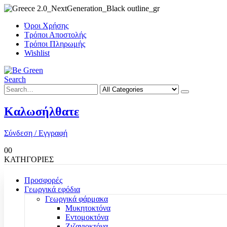
Όροι Χρήσης
Τρόποι Αποστολής
Τρόποι Πληρωμής
Wishlist
Search
Καλωσήλθατε
Σύνδεση / Εγγραφή
0
0
ΚΑΤΗΓΟΡΙΕΣ
Προσφορές
Γεωργικά εφόδια
Γεωργικά φάρμακα
Μυκητοκτόνα
Εντομοκτόνα
Ζιζανιοκτόνα