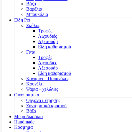
Βάζα
Βαρέλια
Μπουκάλια
Είδη Pet
Σκύλος
Τροφές
Λιχουδιές
Αξεσουάρ
Είδη καθαρισμού
Γάτα
Τροφές
Λιχουδιές
Αξεσουάρ
Είδη καθαρισμού
Καναρίνι – Παπαγάλος
Κουνέλι
Ψάρια – χελώνες
Οινοποιητικά
Όργανα μέτρησης
Συντηρητικά κρασιού
Βάζα
Μικροδωράκια
Handmade
Κόσμημα