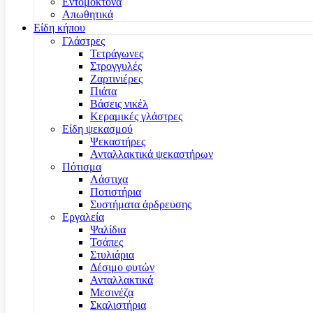
Εντομοκτόνα
Απωθητικά
Είδη κήπου
Γλάστρες
Τετράγωνες
Στρογγυλές
Ζαρτινιέρες
Πιάτα
Βάσεις νικέλ
Κεραμικές γλάστρες
Είδη ψεκασμού
Ψεκαστήρες
Ανταλλακτικά ψεκαστήρων
Πότισμα
Λάστιχα
Ποτιστήρια
Συστήματα άρδρευσης
Εργαλεία
Ψαλίδια
Τσάπες
Στυλιάρια
Δέσιμο φυτών
Ανταλλακτικά
Μεσινέζα
Σκαλιστήρια