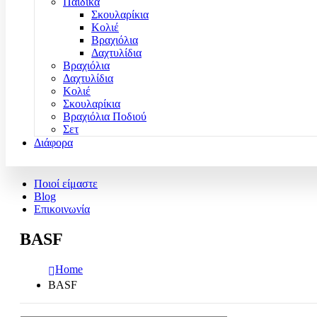
Παιδικά
Σκουλαρίκια
Κολιέ
Βραχιόλια
Δαχτυλίδια
Βραχιόλια
Δαχτυλίδια
Κολιέ
Σκουλαρίκια
Βραχιόλια Ποδιού
Σετ
Διάφορα
Ποιοί είμαστε
Blog
Επικοινωνία
BASF
Home
BASF