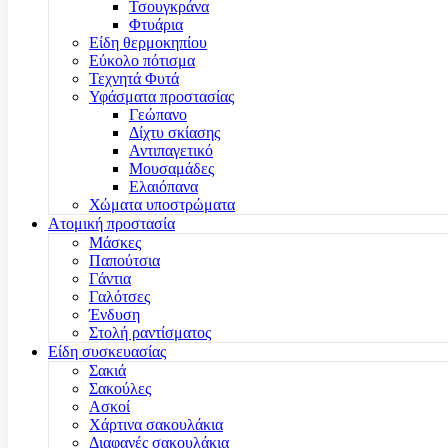
Τσουγκράνα
Φτυάρια
Είδη θερμοκηπίου
Εύκολο πότισμα
Τεχνητά Φυτά
Υφάσματα προστασίας
Γεώπανο
Δίχτυ σκίασης
Αντιπαγετικό
Μουσαμάδες
Ελαιόπανα
Χώματα υποστρώματα
Ατομική προστασία
Μάσκες
Παπούτσια
Γάντια
Γαλότσες
Ένδυση
Στολή ραντίσματος
Είδη συσκευασίας
Σακιά
Σακούλες
Ασκοί
Χάρτινα σακουλάκια
Διαφανές σακουλάκια