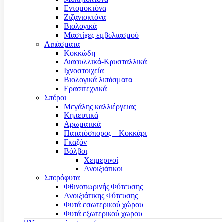
Εντομοκτόνα
Ζιζανιοκτόνα
Βιολογικά
Μαστίχες εμβολιασμού
Λιπάσματα
Κοκκώδη
Διαφυλλικά-Κρυσταλλικά
Ιχνοστοιχεία
Βιολογικά λιπάσματα
Ερασιτεχνικά
Σπόροι
Μεγάλης καλλιέργειας
Κηπευτικά
Αρωματικά
Πατατόσπορος – Κοκκάρι
Γκαζόν
Βόλβοι
Χειμερινοί
Ανοιξιάτικοι
Σπορόφυτα
Φθινοπωρινής Φύτευσης
Ανοιξιάτικης Φύτευσης
Φυτά εσωτερικού χώρου
Φυτά εξωτερικού χωρου