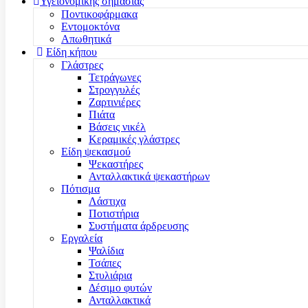
Υγειονομικής σημασίας
Ποντικοφάρμακα
Εντομοκτόνα
Απωθητικά
Είδη κήπου
Γλάστρες
Τετράγωνες
Στρογγυλές
Ζαρτινιέρες
Πιάτα
Βάσεις νικέλ
Κεραμικές γλάστρες
Είδη ψεκασμού
Ψεκαστήρες
Ανταλλακτικά ψεκαστήρων
Πότισμα
Λάστιχα
Ποτιστήρια
Συστήματα άρδρευσης
Εργαλεία
Ψαλίδια
Τσάπες
Στυλιάρια
Δέσιμο φυτών
Ανταλλακτικά