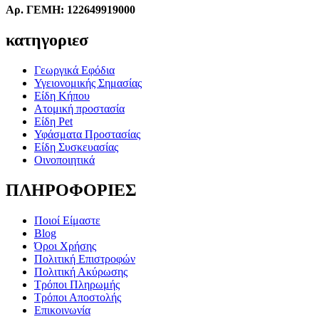
Αρ. ΓΕΜΗ: 122649919000
κατηγοριεσ
Γεωργικά Εφόδια
Υγειονομικής Σημασίας
Είδη Κήπου
Ατομική προστασία
Είδη Pet
Υφάσματα Προστασίας
Είδη Συσκευασίας
Οινοποιητικά
ΠΛΗΡΟΦΟΡΙΕΣ
Ποιοί Είμαστε
Blog
Όροι Χρήσης
Πολιτική Επιστροφών
Πολιτική Ακύρωσης
Τρόποι Πληρωμής
Τρόποι Αποστολής
Επικοινωνία