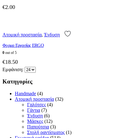
€
2.00
Αυτό
το
προϊόν
Ατομική προστασία
,
Ένδυση
έχει
Φορμα Εργασίας ERGO
πολλαπλές
παραλλαγές.
0
out of 5
Οι
€
18.50
επιλογές
μπορούν
Εμφάνιση:
να
επιλεγούν
Κατηγορίες
στη
σελίδα
Handmade
(4)
του
Ατομική προστασία
(32)
προϊόντος
Γαλότσες
(4)
Γάντια
(7)
Ένδυση
(6)
Μάσκες
(12)
Παπούτσια
(3)
Στολή ραντίσματος
(1)
Γεωργικά εφόδια
(514)