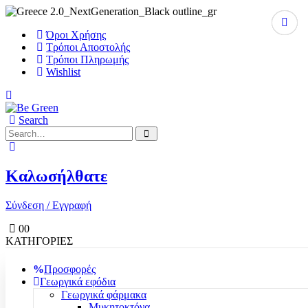
Όροι Χρήσης
Τρόποι Αποστολής
Τρόποι Πληρωμής
Wishlist
Search
Καλωσήλθατε
Σύνδεση / Εγγραφή
0
0
ΚΑΤΗΓΟΡΙΕΣ
Προσφορές
Γεωργικά εφόδια
Γεωργικά φάρμακα
Μυκητοκτόνα