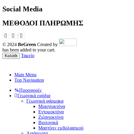
Social Media
ΜΕΘΟΔΟΙ ΠΛΗΡΩΜΗΣ
© 2024
BeGreen
Created by
has been added to your cart.
Ταμείο
Καλάθι
Main Menu
Top Navigation
Προσφορές
Γεωργικά εφόδια
Γεωργικά φάρμακα
Μυκητοκτόνα
Εντομοκτόνα
Ζιζανιοκτόνα
Βιολογικά
Μαστίχες εμβολιασμού
Λιπάσματα