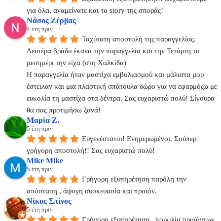
για όλα, αναμείνατε και το story της σποράς!
Νάσος Ζέρβας
4 έτη πριν
Ταχύτατη αποστολή της παραγγελίας. 
Δευτέρα βράδυ έκανα την παραγγελία και την Τετάρτη το 
μεσημέρι την είχα (στη Χαλκίδα)
Η παραγγελία ήταν μαστίχα εμβολιασμού και μάλιστα μου 
έστειλαν και μια πλαστική σπάτουλα δώρο για να εφαρμόζω με 
ευκολία τη μαστίχα στα δέντρα. Σας ευχαριστώ πολύ! Σίγουρα 
θα σας προτιμήσω ξανά!
Μαρία Ζ.
5 έτη πριν
Ευγενέστατοι! Ενημερωμένοι, Σούπερ 
γρήγορη αποστολή!! Σας ευχαριστώ πολύ!
Mike Mike
5 έτη πριν
Γρήγορη εξυπηρέτηση παρόλη την 
απόσταση , άψογη συσκευασία και προϊόν.
Νίκος Σπίνος
5 έτη πριν
Γρήγορη εξυπηρέτηση,  ποικιλία προϊόντων, 