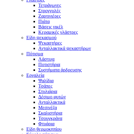
Τετράγωνες
Στρογγυλές
Ζαρτινιέρες
Πιάτα
Βάσεις νικέλ
Κεραμικές γλάστρες
Είδη ψεκασμού
Ψεκαστήρες
Ανταλλακτικά ψεκαστήρων
Πότισμα
Λάστιχα
Ποτιστήρια
Συστήματα άρδρευσης
Εργαλεία
Ψαλίδια
Τσάπες
Στυλιάρια
Δέσιμο φυτών
Ανταλλακτικά
Μεσινέζα
Σκαλιστήρια
Τσουγκράνα
Φτυάρια
Είδη θερμοκηπίου