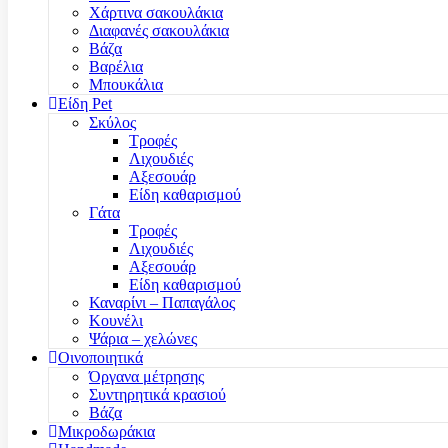
Χάρτινα σακουλάκια
Διαφανές σακουλάκια
Βάζα
Βαρέλια
Μπουκάλια
Είδη Pet
Σκύλος
Τροφές
Λιχουδιές
Αξεσουάρ
Είδη καθαρισμού
Γάτα
Τροφές
Λιχουδιές
Αξεσουάρ
Είδη καθαρισμού
Καναρίνι – Παπαγάλος
Κουνέλι
Ψάρια – χελώνες
Οινοποιητικά
Όργανα μέτρησης
Συντηρητικά κρασιού
Βάζα
Μικροδωράκια