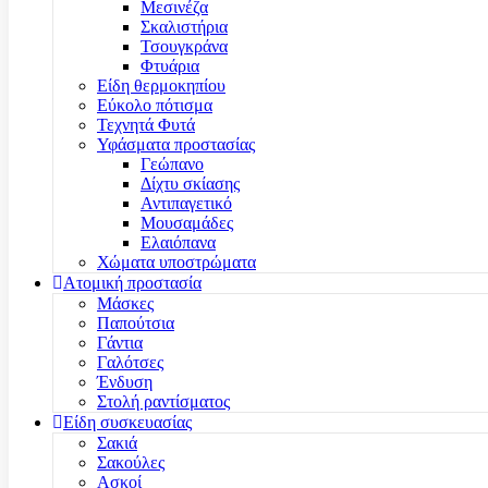
Μεσινέζα
Σκαλιστήρια
Τσουγκράνα
Φτυάρια
Είδη θερμοκηπίου
Εύκολο πότισμα
Τεχνητά Φυτά
Υφάσματα προστασίας
Γεώπανο
Δίχτυ σκίασης
Αντιπαγετικό
Μουσαμάδες
Ελαιόπανα
Χώματα υποστρώματα
Ατομική προστασία
Μάσκες
Παπούτσια
Γάντια
Γαλότσες
Ένδυση
Στολή ραντίσματος
Είδη συσκευασίας
Σακιά
Σακούλες
Ασκοί