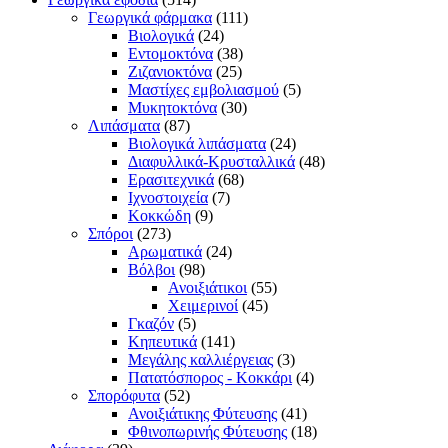
Γεωργικά φάρμακα
(111)
Βιολογικά
(24)
Εντομοκτόνα
(38)
Ζιζανιοκτόνα
(25)
Μαστίχες εμβολιασμού
(5)
Μυκητοκτόνα
(30)
Λιπάσματα
(87)
Βιολογικά λιπάσματα
(24)
Διαφυλλικά-Κρυσταλλικά
(48)
Ερασιτεχνικά
(68)
Ιχνοστοιχεία
(7)
Κοκκώδη
(9)
Σπόροι
(273)
Αρωματικά
(24)
Βόλβοι
(98)
Ανοιξιάτικοι
(55)
Χειμερινοί
(45)
Γκαζόν
(5)
Κηπευτικά
(141)
Μεγάλης καλλιέργειας
(3)
Πατατόσπορος - Κοκκάρι
(4)
Σπορόφυτα
(52)
Ανοιξιάτικης Φύτευσης
(41)
Φθινοπωρινής Φύτευσης
(18)