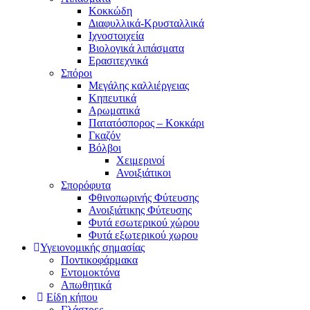
Κοκκώδη
Διαφυλλικά-Κρυσταλλικά
Ιχνοστοιχεία
Βιολογικά λιπάσματα
Ερασιτεχνικά
Σπόροι
Μεγάλης καλλιέργειας
Κηπευτικά
Αρωματικά
Πατατόσπορος – Κοκκάρι
Γκαζόν
Βόλβοι
Χειμερινοί
Ανοιξιάτικοι
Σπορόφυτα
Φθινοπωρινής Φύτευσης
Ανοιξιάτικης Φύτευσης
Φυτά εσωτερικού χώρου
Φυτά εξωτερικού χωρου
Υγειονομικής σημασίας
Ποντικοφάρμακα
Εντομοκτόνα
Απωθητικά
Είδη κήπου
Γλάστρες