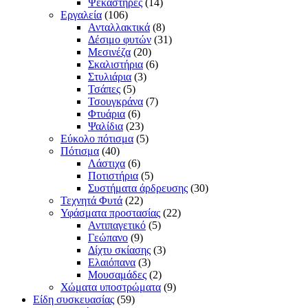
Ψεκαστήρες
(14)
Εργαλεία
(106)
Ανταλλακτικά
(8)
Δέσιμο φυτών
(31)
Μεσινέζα
(20)
Σκαλιστήρια
(6)
Στυλιάρια
(3)
Τσάπες
(5)
Τσουγκράνα
(7)
Φτυάρια
(6)
Ψαλίδια
(23)
Εύκολο πότισμα
(5)
Πότισμα
(40)
Λάστιχα
(6)
Ποτιστήρια
(5)
Συστήματα άρδρευσης
(30)
Τεχνητά Φυτά
(22)
Υφάσματα προστασίας
(22)
Αντιπαγετικό
(5)
Γεώπανο
(9)
Δίχτυ σκίασης
(3)
Ελαιόπανα
(3)
Μουσαμάδες
(2)
Χώματα υποστρώματα
(9)
Είδη συσκευασίας
(59)