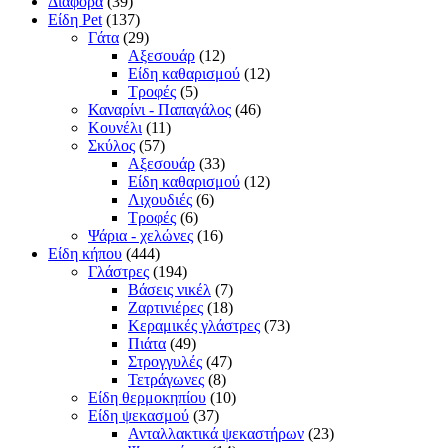
Διάφορα
(39)
Είδη Pet
(137)
Γάτα
(29)
Αξεσουάρ
(12)
Είδη καθαρισμού
(12)
Τροφές
(5)
Καναρίνι - Παπαγάλος
(46)
Κουνέλι
(11)
Σκύλος
(57)
Αξεσουάρ
(33)
Είδη καθαρισμού
(12)
Λιχουδιές
(6)
Τροφές
(6)
Ψάρια - χελώνες
(16)
Είδη κήπου
(444)
Γλάστρες
(194)
Βάσεις νικέλ
(7)
Ζαρτινιέρες
(18)
Κεραμικές γλάστρες
(73)
Πιάτα
(49)
Στρογγυλές
(47)
Τετράγωνες
(8)
Είδη θερμοκηπίου
(10)
Είδη ψεκασμού
(37)
Ανταλλακτικά ψεκαστήρων
(23)