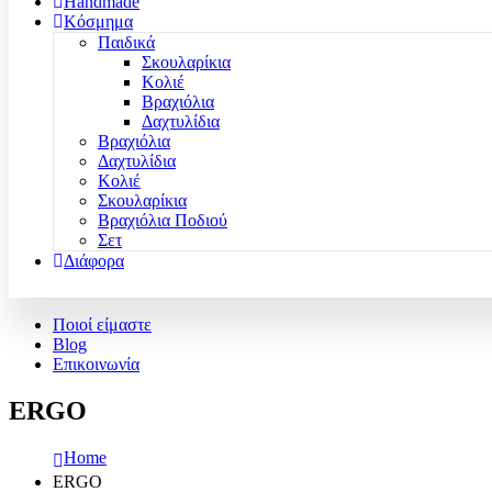
Handmade
Κόσμημα
Παιδικά
Σκουλαρίκια
Κολιέ
Βραχιόλια
Δαχτυλίδια
Βραχιόλια
Δαχτυλίδια
Κολιέ
Σκουλαρίκια
Βραχιόλια Ποδιού
Σετ
Διάφορα
Ποιοί είμαστε
Blog
Επικοινωνία
ERGO
Home
ERGO