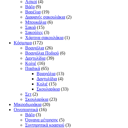
Ασκοί
(4)
Βάζα
(9)
Βαρέλια
(19)
Διαφανές σακουλάκια
(2)
Μπουκάλια
(6)
Σακιά
(15)
Σακούλες
(3)
Χάρτινα σακουλάκια
(1)
Κόσμημα
(172)
Βραχιόλια
(26)
Βραχιόλια Ποδιού
(6)
Δαχτυλίδια
(39)
Κολιέ
(16)
Παιδικά
(65)
Βραχιόλια
(13)
Δαχτυλίδια
(4)
Κολιέ
(15)
Σκουλαρίκια
(33)
Σετ
(2)
Σκουλαρίκια
(23)
Μικροδωράκια
(20)
Οινοποιητικά
(16)
Βάζα
(3)
Όργανα μέτρησης
(5)
Συντηρητικά κρασιού
(3)