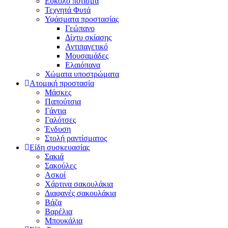
Εύκολο πότισμα
Τεχνητά Φυτά
Υφάσματα προστασίας
Γεώπανο
Δίχτυ σκίασης
Αντιπαγετικό
Μουσαμάδες
Ελαιόπανα
Χώματα υποστρώματα
Ατομική προστασία
Μάσκες
Παπούτσια
Γάντια
Γαλότσες
Ένδυση
Στολή ραντίσματος
Είδη συσκευασίας
Σακιά
Σακούλες
Ασκοί
Χάρτινα σακουλάκια
Διαφανές σακουλάκια
Βάζα
Βαρέλια
Μπουκάλια