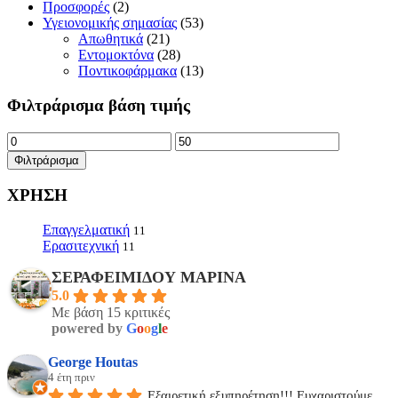
Προσφορές
(2)
Υγειονομικής σημασίας
(53)
Απωθητικά
(21)
Εντομοκτόνα
(28)
Ποντικοφάρμακα
(13)
Φιλτράρισμα βάση τιμής
Ελάχιστη
Μέγιστη
τιμή
τιμή
Φιλτράρισμα
ΧΡΗΣΗ
Επαγγελματική
11
Ερασιτεχνική
11
ΣΕΡΑΦΕΙΜΙΔΟΥ ΜΑΡΙΝΑ
5.0
Με βάση 15 κριτικές
powered by
G
o
o
g
l
e
George Houtas
4 έτη πριν
Εξαιρετική εξυπηρέτηση!!! Ευχαριστούμε 