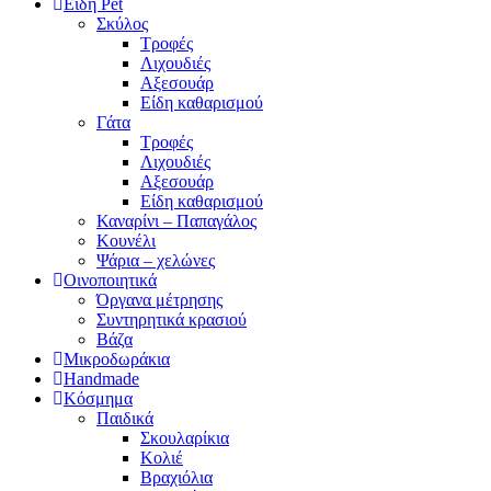
Είδη Pet
Σκύλος
Τροφές
Λιχουδιές
Αξεσουάρ
Είδη καθαρισμού
Γάτα
Τροφές
Λιχουδιές
Αξεσουάρ
Είδη καθαρισμού
Καναρίνι – Παπαγάλος
Κουνέλι
Ψάρια – χελώνες
Οινοποιητικά
Όργανα μέτρησης
Συντηρητικά κρασιού
Βάζα
Μικροδωράκια
Handmade
Κόσμημα
Παιδικά
Σκουλαρίκια
Κολιέ
Βραχιόλια