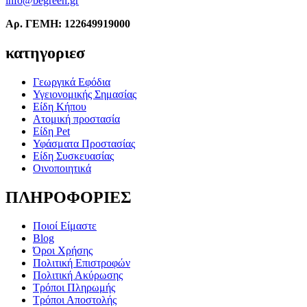
info@begreen.gr
Αρ. ΓΕΜΗ: 122649919000
κατηγοριεσ
Γεωργικά Εφόδια
Υγειονομικής Σημασίας
Είδη Κήπου
Ατομική προστασία
Είδη Pet
Υφάσματα Προστασίας
Είδη Συσκευασίας
Οινοποιητικά
ΠΛΗΡΟΦΟΡΙΕΣ
Ποιοί Είμαστε
Blog
Όροι Χρήσης
Πολιτική Επιστροφών
Πολιτική Ακύρωσης
Τρόποι Πληρωμής
Τρόποι Αποστολής