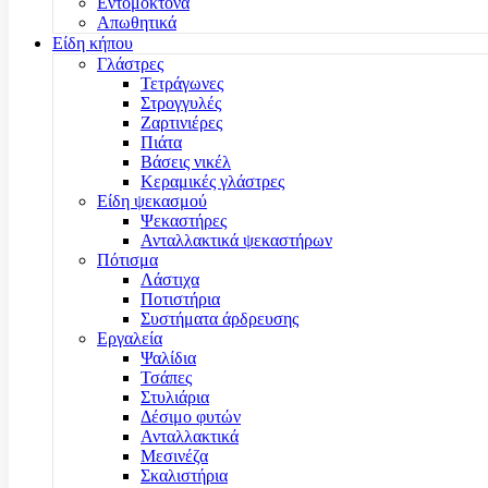
Εντομοκτόνα
Απωθητικά
Είδη κήπου
Γλάστρες
Τετράγωνες
Στρογγυλές
Ζαρτινιέρες
Πιάτα
Βάσεις νικέλ
Κεραμικές γλάστρες
Είδη ψεκασμού
Ψεκαστήρες
Ανταλλακτικά ψεκαστήρων
Πότισμα
Λάστιχα
Ποτιστήρια
Συστήματα άρδρευσης
Εργαλεία
Ψαλίδια
Τσάπες
Στυλιάρια
Δέσιμο φυτών
Ανταλλακτικά
Μεσινέζα
Σκαλιστήρια