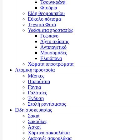
Τσουγκράνα
Φτυάρια
Είδη θερμοκηπίου
Εύκολο πότισμα
Τεχνητά Φυτά
Υφάσματα προστασίας
Γεώπανο
Δίχτυ σκίασης
Αντιπαγετικό
Μουσαμάδες
Ελαιόπανα
Χώματα υποστρώματα
Ατομική προστασία
Μάσκες
Παπούτσια
Γάντια
Γαλότσες
Ένδυση
Στολή ραντίσματος
Είδη συσκευασίας
Σακιά
Σακούλες
Ασκοί
Χάρτινα σακουλάκια
Διαφανές σακουλάκια