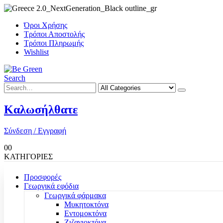
Όροι Χρήσης
Τρόποι Αποστολής
Τρόποι Πληρωμής
Wishlist
Search
Καλωσήλθατε
Σύνδεση / Εγγραφή
0
0
ΚΑΤΗΓΟΡΙΕΣ
Προσφορές
Γεωργικά εφόδια
Γεωργικά φάρμακα
Μυκητοκτόνα
Εντομοκτόνα
Ζιζανιοκτόνα