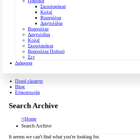
Παιδικά
Σκουλαρίκια
Κολιέ
Βραχιόλια
Δαχτυλίδια
Βραχιόλια
Δαχτυλίδια
Κολιέ
Σκουλαρίκια
Βραχιόλια Ποδιού
Σετ
Διάφορα
Ποιοί είμαστε
Blog
Επικοινωνία
Search Archive
Home
Search Archive
It seems we can't find what you're looking for.