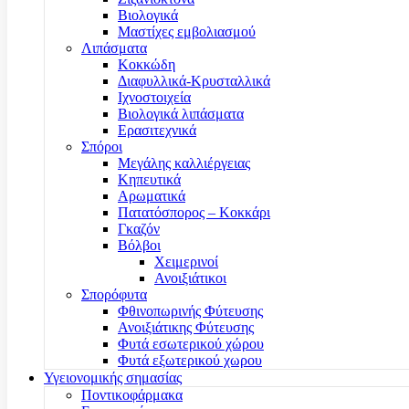
Βιολογικά
Μαστίχες εμβολιασμού
Λιπάσματα
Κοκκώδη
Διαφυλλικά-Κρυσταλλικά
Ιχνοστοιχεία
Βιολογικά λιπάσματα
Ερασιτεχνικά
Σπόροι
Μεγάλης καλλιέργειας
Κηπευτικά
Αρωματικά
Πατατόσπορος – Κοκκάρι
Γκαζόν
Βόλβοι
Χειμερινοί
Ανοιξιάτικοι
Σπορόφυτα
Φθινοπωρινής Φύτευσης
Ανοιξιάτικης Φύτευσης
Φυτά εσωτερικού χώρου
Φυτά εξωτερικού χωρου
Υγειονομικής σημασίας
Ποντικοφάρμακα