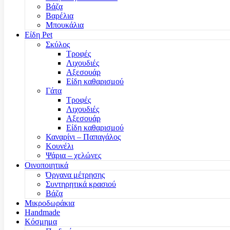
Βάζα
Βαρέλια
Μπουκάλια
Είδη Pet
Σκύλος
Τροφές
Λιχουδιές
Αξεσουάρ
Είδη καθαρισμού
Γάτα
Τροφές
Λιχουδιές
Αξεσουάρ
Είδη καθαρισμού
Καναρίνι – Παπαγάλος
Κουνέλι
Ψάρια – χελώνες
Οινοποιητικά
Όργανα μέτρησης
Συντηρητικά κρασιού
Βάζα
Μικροδωράκια
Handmade
Κόσμημα