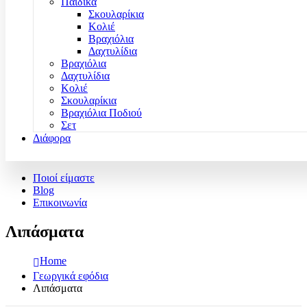
Παιδικά
Σκουλαρίκια
Κολιέ
Βραχιόλια
Δαχτυλίδια
Βραχιόλια
Δαχτυλίδια
Κολιέ
Σκουλαρίκια
Βραχιόλια Ποδιού
Σετ
Διάφορα
Ποιοί είμαστε
Blog
Επικοινωνία
Λιπάσματα
Home
Γεωργικά εφόδια
Λιπάσματα