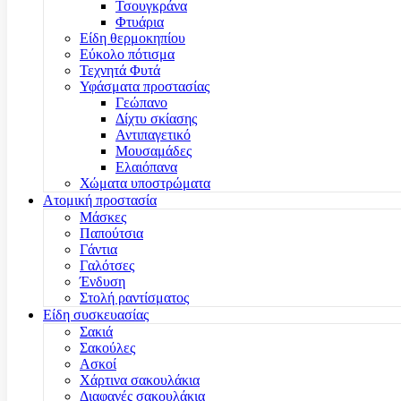
Τσουγκράνα
Φτυάρια
Είδη θερμοκηπίου
Εύκολο πότισμα
Τεχνητά Φυτά
Υφάσματα προστασίας
Γεώπανο
Δίχτυ σκίασης
Αντιπαγετικό
Μουσαμάδες
Ελαιόπανα
Χώματα υποστρώματα
Ατομική προστασία
Μάσκες
Παπούτσια
Γάντια
Γαλότσες
Ένδυση
Στολή ραντίσματος
Είδη συσκευασίας
Σακιά
Σακούλες
Ασκοί
Χάρτινα σακουλάκια
Διαφανές σακουλάκια