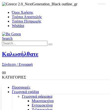
Όροι Χρήσης
Τρόποι Αποστολής
Τρόποι Πληρωμής
Wishlist
Search
Καλωσήλθατε
Σύνδεση / Εγγραφή
0
0
ΚΑΤΗΓΟΡΙΕΣ
Προσφορές
Γεωργικά εφόδια
Γεωργικά φάρμακα
Μυκητοκτόνα
Εντομοκτόνα
Ζιζανιοκτόνα