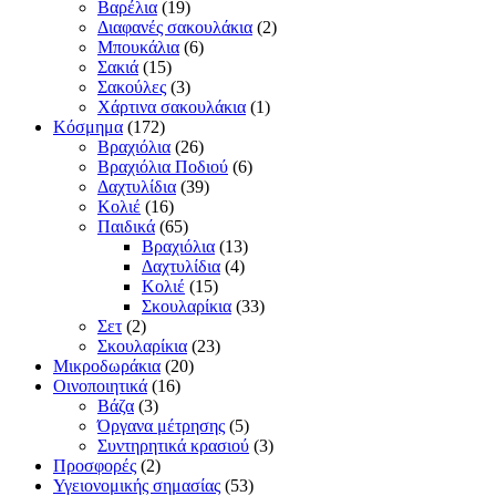
Βαρέλια
(19)
Διαφανές σακουλάκια
(2)
Μπουκάλια
(6)
Σακιά
(15)
Σακούλες
(3)
Χάρτινα σακουλάκια
(1)
Κόσμημα
(172)
Βραχιόλια
(26)
Βραχιόλια Ποδιού
(6)
Δαχτυλίδια
(39)
Κολιέ
(16)
Παιδικά
(65)
Βραχιόλια
(13)
Δαχτυλίδια
(4)
Κολιέ
(15)
Σκουλαρίκια
(33)
Σετ
(2)
Σκουλαρίκια
(23)
Μικροδωράκια
(20)
Οινοποιητικά
(16)
Βάζα
(3)
Όργανα μέτρησης
(5)
Συντηρητικά κρασιού
(3)
Προσφορές
(2)
Υγειονομικής σημασίας
(53)