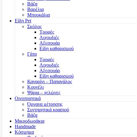
Βάζα
Βαρέλια
Μπουκάλια
Είδη Pet
Σκύλος
Τροφές
Λιχουδιές
Αξεσουάρ
Είδη καθαρισμού
Γάτα
Τροφές
Λιχουδιές
Αξεσουάρ
Είδη καθαρισμού
Καναρίνι – Παπαγάλος
Κουνέλι
Ψάρια – χελώνες
Οινοποιητικά
Όργανα μέτρησης
Συντηρητικά κρασιού
Βάζα
Μικροδωράκια
Handmade
Κόσμημα