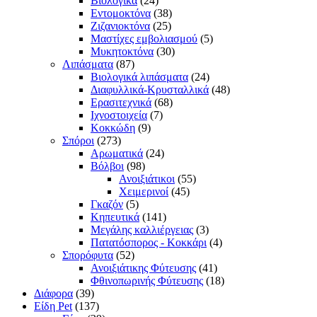
Βιολογικά
(24)
Εντομοκτόνα
(38)
Ζιζανιοκτόνα
(25)
Μαστίχες εμβολιασμού
(5)
Μυκητοκτόνα
(30)
Λιπάσματα
(87)
Βιολογικά λιπάσματα
(24)
Διαφυλλικά-Κρυσταλλικά
(48)
Ερασιτεχνικά
(68)
Ιχνοστοιχεία
(7)
Κοκκώδη
(9)
Σπόροι
(273)
Αρωματικά
(24)
Βόλβοι
(98)
Ανοιξιάτικοι
(55)
Χειμερινοί
(45)
Γκαζόν
(5)
Κηπευτικά
(141)
Μεγάλης καλλιέργειας
(3)
Πατατόσπορος - Κοκκάρι
(4)
Σπορόφυτα
(52)
Ανοιξιάτικης Φύτευσης
(41)
Φθινοπωρινής Φύτευσης
(18)
Διάφορα
(39)
Είδη Pet
(137)