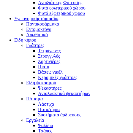
Ανοιξιάτικης Φύτευσης
Φυτά εσωτερικού χώρου
Φυτά εξωτερικού χωρου
Υγειονομικής σημασίας
Ποντικοφάρμακα
Εντομοκτόνα
Απωθητικά
Είδη κήπου
Γλάστρες
Τετράγωνες
Στρογγυλές
Ζαρτινιέρες
Πιάτα
Βάσεις νικέλ
Κεραμικές γλάστρες
Είδη ψεκασμού
Ψεκαστήρες
Ανταλλακτικά ψεκαστήρων
Πότισμα
Λάστιχα
Ποτιστήρια
Συστήματα άρδρευσης
Εργαλεία
Ψαλίδια
Τσάπες