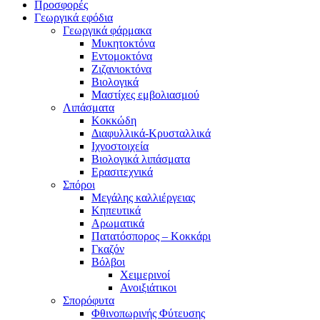
Προσφορές
Γεωργικά εφόδια
Γεωργικά φάρμακα
Μυκητοκτόνα
Εντομοκτόνα
Ζιζανιοκτόνα
Βιολογικά
Μαστίχες εμβολιασμού
Λιπάσματα
Κοκκώδη
Διαφυλλικά-Κρυσταλλικά
Ιχνοστοιχεία
Βιολογικά λιπάσματα
Ερασιτεχνικά
Σπόροι
Μεγάλης καλλιέργειας
Κηπευτικά
Αρωματικά
Πατατόσπορος – Κοκκάρι
Γκαζόν
Βόλβοι
Χειμερινοί
Ανοιξιάτικοι
Σπορόφυτα
Φθινοπωρινής Φύτευσης