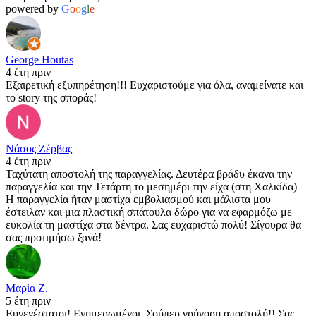
powered by
G
o
o
g
l
e
George Houtas
4 έτη πριν
Εξαιρετική εξυπηρέτηση!!! Ευχαριστούμε για όλα, αναμείνατε και
το story της σποράς!
Νάσος Ζέρβας
4 έτη πριν
Ταχύτατη αποστολή της παραγγελίας. Δευτέρα βράδυ έκανα την
παραγγελία και την Τετάρτη το μεσημέρι την είχα (στη Χαλκίδα)
Η παραγγελία ήταν μαστίχα εμβολιασμού και μάλιστα μου
έστειλαν και μια πλαστική σπάτουλα δώρο για να εφαρμόζω με
ευκολία τη μαστίχα στα δέντρα. Σας ευχαριστώ πολύ! Σίγουρα θα
σας προτιμήσω ξανά!
Μαρία Ζ.
5 έτη πριν
Ευγενέστατοι! Ενημερωμένοι, Σούπερ γρήγορη αποστολή!! Σας