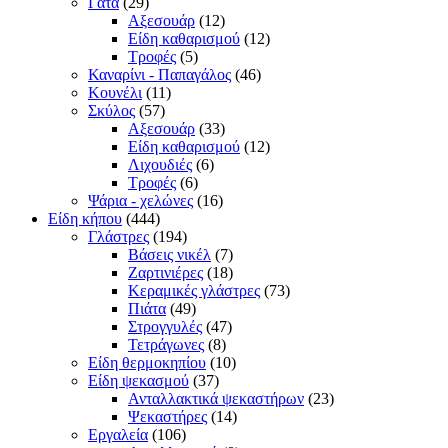
Γάτα
(29)
Αξεσουάρ
(12)
Είδη καθαρισμού
(12)
Τροφές
(5)
Καναρίνι - Παπαγάλος
(46)
Κουνέλι
(11)
Σκύλος
(57)
Αξεσουάρ
(33)
Είδη καθαρισμού
(12)
Λιχουδιές
(6)
Τροφές
(6)
Ψάρια - χελώνες
(16)
Είδη κήπου
(444)
Γλάστρες
(194)
Βάσεις νικέλ
(7)
Ζαρτινιέρες
(18)
Κεραμικές γλάστρες
(73)
Πιάτα
(49)
Στρογγυλές
(47)
Τετράγωνες
(8)
Είδη θερμοκηπίου
(10)
Είδη ψεκασμού
(37)
Ανταλλακτικά ψεκαστήρων
(23)
Ψεκαστήρες
(14)
Εργαλεία
(106)