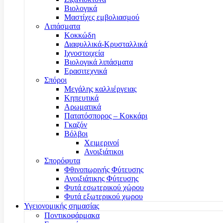
Βιολογικά
Μαστίχες εμβολιασμού
Λιπάσματα
Κοκκώδη
Διαφυλλικά-Κρυσταλλικά
Ιχνοστοιχεία
Βιολογικά λιπάσματα
Ερασιτεχνικά
Σπόροι
Μεγάλης καλλιέργειας
Κηπευτικά
Αρωματικά
Πατατόσπορος – Κοκκάρι
Γκαζόν
Βόλβοι
Χειμερινοί
Ανοιξιάτικοι
Σπορόφυτα
Φθινοπωρινής Φύτευσης
Ανοιξιάτικης Φύτευσης
Φυτά εσωτερικού χώρου
Φυτά εξωτερικού χωρου
Υγειονομικής σημασίας
Ποντικοφάρμακα