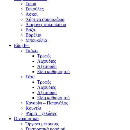
Σακιά
Σακούλες
Ασκοί
Χάρτινα σακουλάκια
Διαφανές σακουλάκια
Βάζα
Βαρέλια
Μπουκάλια
Είδη Pet
Σκύλος
Τροφές
Λιχουδιές
Αξεσουάρ
Είδη καθαρισμού
Γάτα
Τροφές
Λιχουδιές
Αξεσουάρ
Είδη καθαρισμού
Καναρίνι – Παπαγάλος
Κουνέλι
Ψάρια – χελώνες
Οινοποιητικά
Όργανα μέτρησης
Συντηρητικά κρασιού