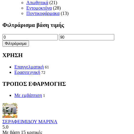
Απωθητικά
(21)
Εντομοκτόνα
(28)
Ποντικοφάρμακα
(13)
Φιλτράρισμα βάση τιμής
Ελάχιστη
Μέγιστη
τιμή
τιμή
Φιλτράρισμα
ΧΡΗΣΗ
Επαγγελματική
61
Ερασιτεχνική
72
ΤΡΟΠΟΣ ΕΦΑΡΜΟΓΗΣ
Με εμβάπτιση
1
ΣΕΡΑΦΕΙΜΙΔΟΥ ΜΑΡΙΝΑ
5.0
Με βάση 15 κριτικές