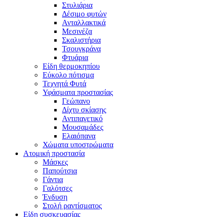
Στυλιάρια
Δέσιμο φυτών
Ανταλλακτικά
Μεσινέζα
Σκαλιστήρια
Τσουγκράνα
Φτυάρια
Είδη θερμοκηπίου
Εύκολο πότισμα
Τεχνητά Φυτά
Υφάσματα προστασίας
Γεώπανο
Δίχτυ σκίασης
Αντιπαγετικό
Μουσαμάδες
Ελαιόπανα
Χώματα υποστρώματα
Ατομική προστασία
Μάσκες
Παπούτσια
Γάντια
Γαλότσες
Ένδυση
Στολή ραντίσματος
Είδη συσκευασίας