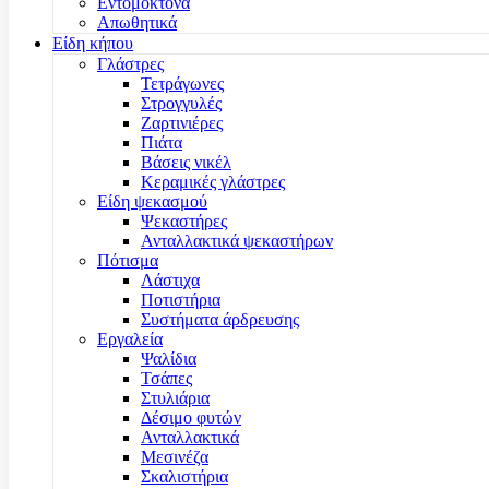
Εντομοκτόνα
Απωθητικά
Είδη κήπου
Γλάστρες
Τετράγωνες
Στρογγυλές
Ζαρτινιέρες
Πιάτα
Βάσεις νικέλ
Κεραμικές γλάστρες
Είδη ψεκασμού
Ψεκαστήρες
Ανταλλακτικά ψεκαστήρων
Πότισμα
Λάστιχα
Ποτιστήρια
Συστήματα άρδρευσης
Εργαλεία
Ψαλίδια
Τσάπες
Στυλιάρια
Δέσιμο φυτών
Ανταλλακτικά
Μεσινέζα
Σκαλιστήρια