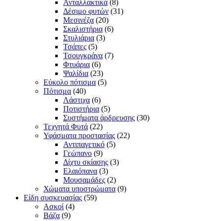
Ανταλλακτικά
(8)
Δέσιμο φυτών
(31)
Μεσινέζα
(20)
Σκαλιστήρια
(6)
Στυλιάρια
(3)
Τσάπες
(5)
Τσουγκράνα
(7)
Φτυάρια
(6)
Ψαλίδια
(23)
Εύκολο πότισμα
(5)
Πότισμα
(40)
Λάστιχα
(6)
Ποτιστήρια
(5)
Συστήματα άρδρευσης
(30)
Τεχνητά Φυτά
(22)
Υφάσματα προστασίας
(22)
Αντιπαγετικό
(5)
Γεώπανο
(9)
Δίχτυ σκίασης
(3)
Ελαιόπανα
(3)
Μουσαμάδες
(2)
Χώματα υποστρώματα
(9)
Είδη συσκευασίας
(59)
Ασκοί
(4)
Βάζα
(9)