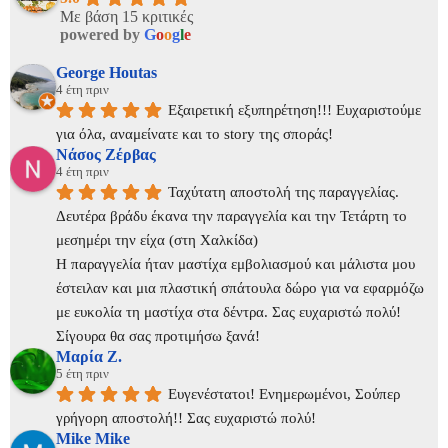
Με βάση 15 κριτικές
powered by
G
o
o
g
l
e
George Houtas
4 έτη πριν
Εξαιρετική εξυπηρέτηση!!! Ευχαριστούμε 
για όλα, αναμείνατε και το story της σποράς!
Νάσος Ζέρβας
4 έτη πριν
Ταχύτατη αποστολή της παραγγελίας. 
Δευτέρα βράδυ έκανα την παραγγελία και την Τετάρτη το 
μεσημέρι την είχα (στη Χαλκίδα)
Η παραγγελία ήταν μαστίχα εμβολιασμού και μάλιστα μου 
έστειλαν και μια πλαστική σπάτουλα δώρο για να εφαρμόζω 
με ευκολία τη μαστίχα στα δέντρα. Σας ευχαριστώ πολύ! 
Σίγουρα θα σας προτιμήσω ξανά!
Μαρία Ζ.
5 έτη πριν
Ευγενέστατοι! Ενημερωμένοι, Σούπερ 
γρήγορη αποστολή!! Σας ευχαριστώ πολύ!
Mike Mike