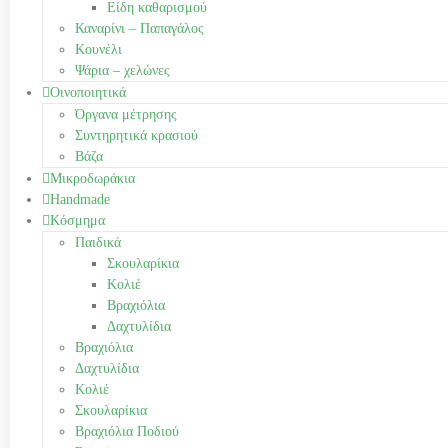
Είδη καθαρισμού
Καναρίνι – Παπαγάλος
Κουνέλι
Ψάρια – χελώνες
Οινοποιητικά
Όργανα μέτρησης
Συντηρητικά κρασιού
Βάζα
Μικροδωράκια
Handmade
Κόσμημα
Παιδικά
Σκουλαρίκια
Κολιέ
Βραχιόλια
Δαχτυλίδια
Βραχιόλια
Δαχτυλίδια
Κολιέ
Σκουλαρίκια
Βραχιόλια Ποδιού