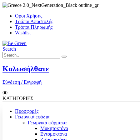
Όροι Χρήσης
Τρόποι Αποστολής
Τρόποι Πληρωμής
Wishlist
Search
Καλωσήλθατε
Σύνδεση / Εγγραφή
0
0
ΚΑΤΗΓΟΡΙΕΣ
Προσφορές
Γεωργικά εφόδια
Γεωργικά φάρμακα
Μυκητοκτόνα
Εντομοκτόνα
Ζιζανιοκτόνα