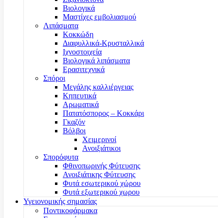
Βιολογικά
Μαστίχες εμβολιασμού
Λιπάσματα
Κοκκώδη
Διαφυλλικά-Κρυσταλλικά
Ιχνοστοιχεία
Βιολογικά λιπάσματα
Ερασιτεχνικά
Σπόροι
Μεγάλης καλλιέργειας
Κηπευτικά
Αρωματικά
Πατατόσπορος – Κοκκάρι
Γκαζόν
Βόλβοι
Χειμερινοί
Ανοιξιάτικοι
Σπορόφυτα
Φθινοπωρινής Φύτευσης
Ανοιξιάτικης Φύτευσης
Φυτά εσωτερικού χώρου
Φυτά εξωτερικού χωρου
Υγειονομικής σημασίας
Ποντικοφάρμακα