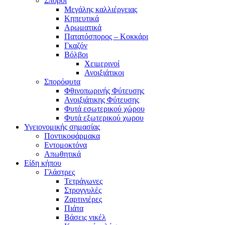
Σπόροι
Μεγάλης καλλιέργειας
Κηπευτικά
Αρωματικά
Πατατόσπορος – Κοκκάρι
Γκαζόν
Βόλβοι
Χειμερινοί
Ανοιξιάτικοι
Σπορόφυτα
Φθινοπωρινής Φύτευσης
Ανοιξιάτικης Φύτευσης
Φυτά εσωτερικού χώρου
Φυτά εξωτερικού χωρου
Υγειονομικής σημασίας
Ποντικοφάρμακα
Εντομοκτόνα
Απωθητικά
Είδη κήπου
Γλάστρες
Τετράγωνες
Στρογγυλές
Ζαρτινιέρες
Πιάτα
Βάσεις νικέλ