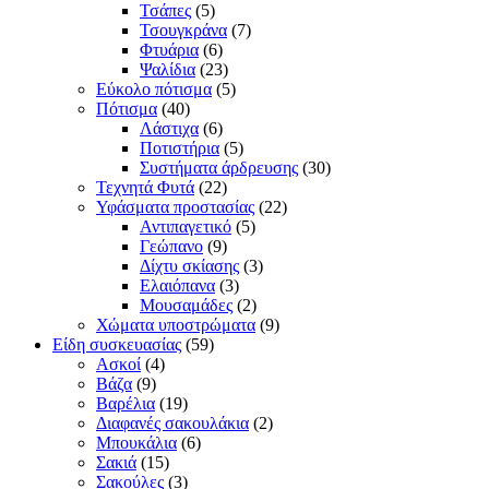
Τσάπες
(5)
Τσουγκράνα
(7)
Φτυάρια
(6)
Ψαλίδια
(23)
Εύκολο πότισμα
(5)
Πότισμα
(40)
Λάστιχα
(6)
Ποτιστήρια
(5)
Συστήματα άρδρευσης
(30)
Τεχνητά Φυτά
(22)
Υφάσματα προστασίας
(22)
Αντιπαγετικό
(5)
Γεώπανο
(9)
Δίχτυ σκίασης
(3)
Ελαιόπανα
(3)
Μουσαμάδες
(2)
Χώματα υποστρώματα
(9)
Είδη συσκευασίας
(59)
Ασκοί
(4)
Βάζα
(9)
Βαρέλια
(19)
Διαφανές σακουλάκια
(2)
Μπουκάλια
(6)
Σακιά
(15)
Σακούλες
(3)