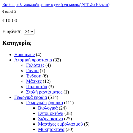
Κασπώ μπλε λουλούδι με την τεχνική ντεκουπάζ (Φ11.5x10.5cm)
0
out of 5
€
10.00
Εμφάνιση:
Κατηγορίες
Handmade
(4)
Ατομική προστασία
(32)
Γαλότσες
(4)
Γάντια
(7)
Ένδυση
(6)
Μάσκες
(12)
Παπούτσια
(3)
Στολή ραντίσματος
(1)
Γεωργικά εφόδια
(514)
Γεωργικά φάρμακα
(111)
Βιολογικά
(24)
Εντομοκτόνα
(38)
Ζιζανιοκτόνα
(25)
Μαστίχες εμβολιασμού
(5)
Μυκητοκτόνα
(30)