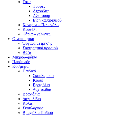
Γάτα
Τροφές
Λιχουδιές
Αξεσουάρ
Είδη καθαρισμού
Καναρίνι – Παπαγάλος
Κουνέλι
Ψάρια – χελώνες
Οινοποιητικά
Όργανα μέτρησης
Συντηρητικά κρασιού
Βάζα
Μικροδωράκια
Handmade
Κόσμημα
Παιδικά
Σκουλαρίκια
Κολιέ
Βραχιόλια
Δαχτυλίδια
Βραχιόλια
Δαχτυλίδια
Κολιέ
Σκουλαρίκια
Βραχιόλια Ποδιού