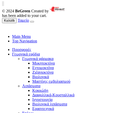
© 2024
BeGreen
Created by
has been added to your cart.
Ταμείο
Καλάθι
Main Menu
Top Navigation
Προσφορές
Γεωργικά εφόδια
Γεωργικά φάρμακα
Μυκητοκτόνα
Εντομοκτόνα
Ζιζανιοκτόνα
Βιολογικά
Μαστίχες εμβολιασμού
Λιπάσματα
Κοκκώδη
Διαφυλλικά-Κρυσταλλικά
Ιχνοστοιχεία
Βιολογικά λιπάσματα
Ερασιτεχνικά