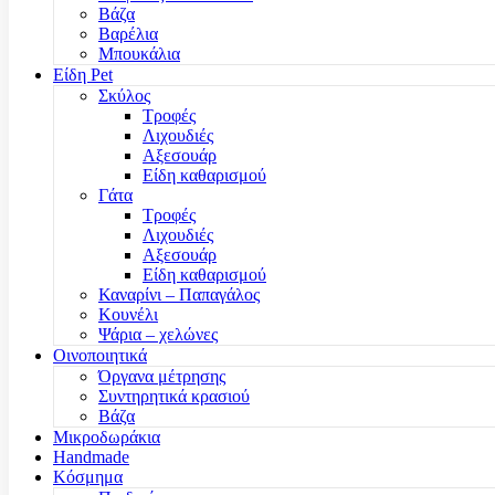
Βάζα
Βαρέλια
Μπουκάλια
Είδη Pet
Σκύλος
Τροφές
Λιχουδιές
Αξεσουάρ
Είδη καθαρισμού
Γάτα
Τροφές
Λιχουδιές
Αξεσουάρ
Είδη καθαρισμού
Καναρίνι – Παπαγάλος
Κουνέλι
Ψάρια – χελώνες
Οινοποιητικά
Όργανα μέτρησης
Συντηρητικά κρασιού
Βάζα
Μικροδωράκια
Handmade
Κόσμημα