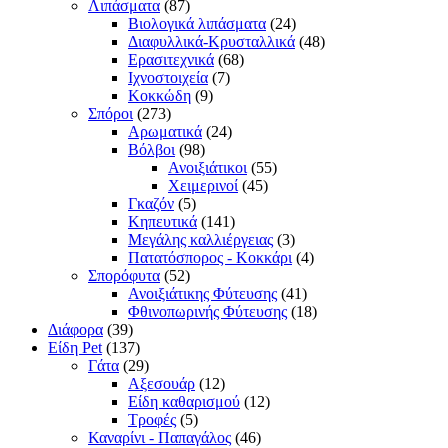
Λιπάσματα
(87)
Βιολογικά λιπάσματα
(24)
Διαφυλλικά-Κρυσταλλικά
(48)
Ερασιτεχνικά
(68)
Ιχνοστοιχεία
(7)
Κοκκώδη
(9)
Σπόροι
(273)
Αρωματικά
(24)
Βόλβοι
(98)
Ανοιξιάτικοι
(55)
Χειμερινοί
(45)
Γκαζόν
(5)
Κηπευτικά
(141)
Μεγάλης καλλιέργειας
(3)
Πατατόσπορος - Κοκκάρι
(4)
Σπορόφυτα
(52)
Ανοιξιάτικης Φύτευσης
(41)
Φθινοπωρινής Φύτευσης
(18)
Διάφορα
(39)
Είδη Pet
(137)
Γάτα
(29)
Αξεσουάρ
(12)
Είδη καθαρισμού
(12)
Τροφές
(5)
Καναρίνι - Παπαγάλος
(46)