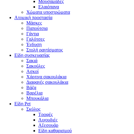
Μουσαμάδες
Ελαιόπανα
Χώματα υποστρώματα
Ατομική προστασία
Μάσκες
Παπούτσια
Γάντια
Γαλότσες
Ένδυση
Στολή ραντίσματος
Είδη συσκευασίας
Σακιά
Σακούλες
Ασκοί
Χάρτινα σακουλάκια
Διαφανές σακουλάκια
Βάζα
Βαρέλια
Μπουκάλια
Είδη Pet
Σκύλος
Τροφές
Λιχουδιές
Αξεσουάρ
Είδη καθαρισμού