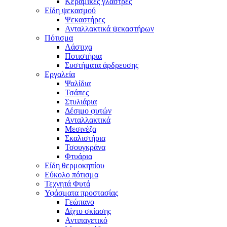
Κεραμικές γλάστρες
Είδη ψεκασμού
Ψεκαστήρες
Ανταλλακτικά ψεκαστήρων
Πότισμα
Λάστιχα
Ποτιστήρια
Συστήματα άρδρευσης
Εργαλεία
Ψαλίδια
Τσάπες
Στυλιάρια
Δέσιμο φυτών
Ανταλλακτικά
Μεσινέζα
Σκαλιστήρια
Τσουγκράνα
Φτυάρια
Είδη θερμοκηπίου
Εύκολο πότισμα
Τεχνητά Φυτά
Υφάσματα προστασίας
Γεώπανο
Δίχτυ σκίασης
Αντιπαγετικό