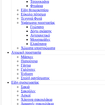
Τσουγκράνα
Φτυάρια
Είδη θερμοκηπίου
Εύκολο πότισμα
Τεχνητά Φυτά
Υφάσματα προστασίας
Γεώπανο
Δίχτυ σκίασης
Αντιπαγετικό
Μουσαμάδες
Ελαιόπανα
Χώματα υποστρώματα
Ατομική προστασία
Μάσκες
Παπούτσια
Γάντια
Γαλότσες
Ένδυση
Στολή ραντίσματος
Είδη συσκευασίας
Σακιά
Σακούλες
Ασκοί
Χάρτινα σακουλάκια
Διαφανές σακουλάκια