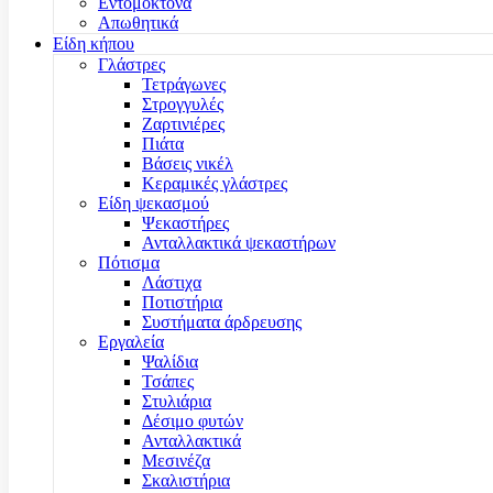
Εντομοκτόνα
Απωθητικά
Είδη κήπου
Γλάστρες
Τετράγωνες
Στρογγυλές
Ζαρτινιέρες
Πιάτα
Βάσεις νικέλ
Κεραμικές γλάστρες
Είδη ψεκασμού
Ψεκαστήρες
Ανταλλακτικά ψεκαστήρων
Πότισμα
Λάστιχα
Ποτιστήρια
Συστήματα άρδρευσης
Εργαλεία
Ψαλίδια
Τσάπες
Στυλιάρια
Δέσιμο φυτών
Ανταλλακτικά
Μεσινέζα
Σκαλιστήρια