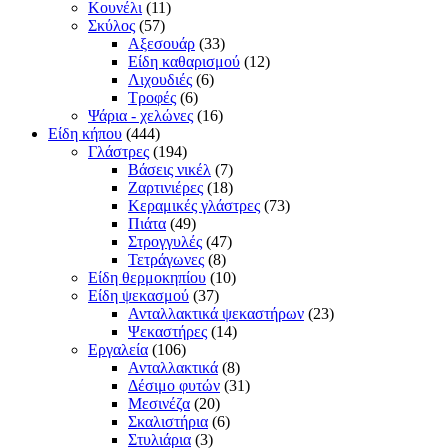
Κουνέλι
(11)
Σκύλος
(57)
Αξεσουάρ
(33)
Είδη καθαρισμού
(12)
Λιχουδιές
(6)
Τροφές
(6)
Ψάρια - χελώνες
(16)
Είδη κήπου
(444)
Γλάστρες
(194)
Βάσεις νικέλ
(7)
Ζαρτινιέρες
(18)
Κεραμικές γλάστρες
(73)
Πιάτα
(49)
Στρογγυλές
(47)
Τετράγωνες
(8)
Είδη θερμοκηπίου
(10)
Είδη ψεκασμού
(37)
Ανταλλακτικά ψεκαστήρων
(23)
Ψεκαστήρες
(14)
Εργαλεία
(106)
Ανταλλακτικά
(8)
Δέσιμο φυτών
(31)
Μεσινέζα
(20)
Σκαλιστήρια
(6)
Στυλιάρια
(3)