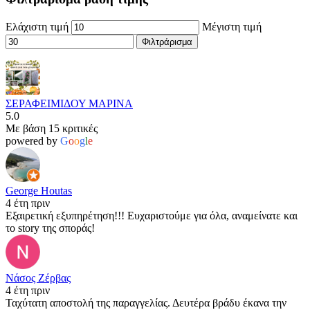
Ελάχιστη τιμή
Μέγιστη τιμή
Φιλτράρισμα
ΣΕΡΑΦΕΙΜΙΔΟΥ ΜΑΡΙΝΑ
5.0
Με βάση 15 κριτικές
powered by
G
o
o
g
l
e
George Houtas
4 έτη πριν
Εξαιρετική εξυπηρέτηση!!! Ευχαριστούμε για όλα, αναμείνατε και
το story της σποράς!
Νάσος Ζέρβας
4 έτη πριν
Ταχύτατη αποστολή της παραγγελίας. Δευτέρα βράδυ έκανα την