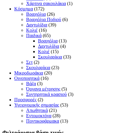
Χάρτινα σακουλάκια
(1)
Κόσμημα
(172)
Βραχιόλια
(26)
Βραχιόλια Ποδιού
(6)
Δαχτυλίδια
(39)
Κολιέ
(16)
Παιδικά
(65)
Βραχιόλια
(13)
Δαχτυλίδια
(4)
Κολιέ
(15)
Σκουλαρίκια
(33)
Σετ
(2)
Σκουλαρίκια
(23)
Μικροδωράκια
(20)
Οινοποιητικά
(16)
Βάζα
(3)
Όργανα μέτρησης
(5)
Συντηρητικά κρασιού
(3)
Προσφορές
(2)
Υγειονομικής σημασίας
(53)
Απωθητικά
(21)
Εντομοκτόνα
(28)
Ποντικοφάρμακα
(13)
Φιλτράρισμα βάση τιμής