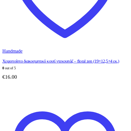
Handmade
Χειροποίητο διακοσμητικό κουτί ντεκουπάζ – floral zen (19×12,5×4 εκ.)
0
out of 5
€
16.00