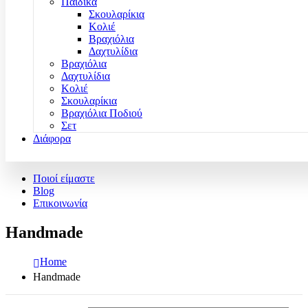
Παιδικά
Σκουλαρίκια
Κολιέ
Βραχιόλια
Δαχτυλίδια
Βραχιόλια
Δαχτυλίδια
Κολιέ
Σκουλαρίκια
Βραχιόλια Ποδιού
Σετ
Διάφορα
Ποιοί είμαστε
Blog
Επικοινωνία
Handmade
Home
Handmade