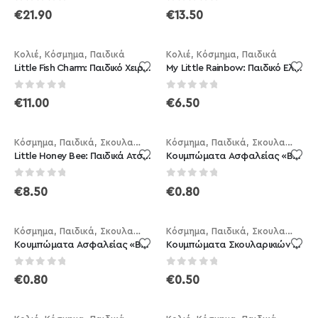
out of 5
out of 5
0
0
€
21.90
€
13.50
Κολιέ
,
Κόσμημα
,
Παιδικά
Κολιέ
,
Κόσμημα
,
Παιδικά
Little Fish Charm: Παιδικό Χειροποίητο Κολιέ με Χάντρες & Ψαράκι
My Little Rainbow: Παιδικό Ελαστικό Σετ 2 Τεμαχίων με Λουλουδάκια και Ουράνιο Τόξο
out of 5
out of 5
0
0
€
11.00
€
6.50
Κόσμημα
,
Παιδικά
,
Σκουλαρίκια
Κόσμημα
,
Παιδικά
,
Σκουλαρίκια
,
Little Honey Bee: Παιδικά Ατσάλινα Σκουλαρίκια Μελισσούλες
Κουμπώματα Ασφαλείας «Bullet» 4 τμχ χρυσό, από Χειρουργικό Ατσάλι με Δίσκο Σταθεροποίησης
out of 5
out of 5
0
0
€
8.50
€
0.80
Κόσμημα
,
Παιδικά
,
Σκουλαρίκια
,
Σκουλαρίκια
Κόσμημα
,
Παιδικά
,
Σκουλαρίκια
,
Κουμπώματα Ασφαλείας «Bullet» 4 τμχ ασημί, από Χειρουργικό Ατσάλι με Δίσκο Σταθεροποίησης
Κουμπώματα Σκουλαρικιών «Πεταλούδα» 4τμχ, ατσάλινα ασημί
out of 5
out of 5
0
0
€
0.80
€
0.50