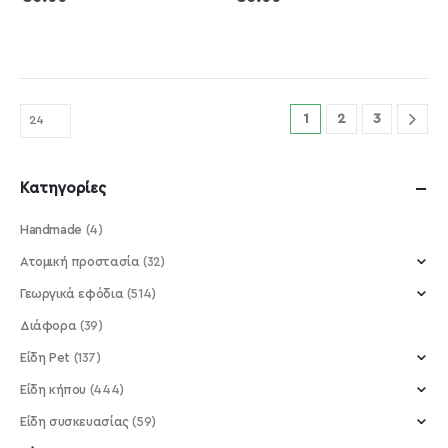
1
2
3
Κατηγορίες
Handmade
(4)
Ατομική προστασία
(32)
Γεωργικά εφόδια
(514)
Διάφορα
(39)
Είδη Pet
(137)
Είδη κήπου
(444)
Είδη συσκευασίας
(59)