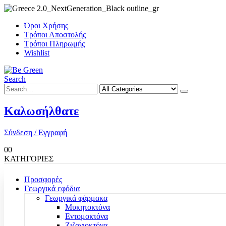
Όροι Χρήσης
Τρόποι Αποστολής
Τρόποι Πληρωμής
Wishlist
Search
Καλωσήλθατε
Σύνδεση / Εγγραφή
0
0
ΚΑΤΗΓΟΡΙΕΣ
Προσφορές
Γεωργικά εφόδια
Γεωργικά φάρμακα
Μυκητοκτόνα
Εντομοκτόνα
Ζιζανιοκτόνα