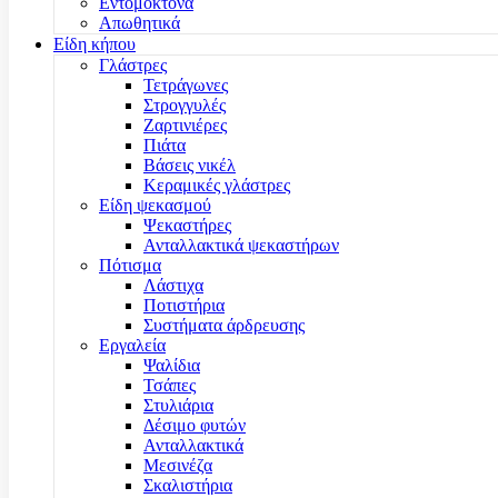
Εντομοκτόνα
Απωθητικά
Είδη κήπου
Γλάστρες
Τετράγωνες
Στρογγυλές
Ζαρτινιέρες
Πιάτα
Βάσεις νικέλ
Κεραμικές γλάστρες
Είδη ψεκασμού
Ψεκαστήρες
Ανταλλακτικά ψεκαστήρων
Πότισμα
Λάστιχα
Ποτιστήρια
Συστήματα άρδρευσης
Εργαλεία
Ψαλίδια
Τσάπες
Στυλιάρια
Δέσιμο φυτών
Ανταλλακτικά
Μεσινέζα
Σκαλιστήρια