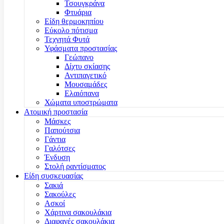
Τσουγκράνα
Φτυάρια
Είδη θερμοκηπίου
Εύκολο πότισμα
Τεχνητά Φυτά
Υφάσματα προστασίας
Γεώπανο
Δίχτυ σκίασης
Αντιπαγετικό
Μουσαμάδες
Ελαιόπανα
Χώματα υποστρώματα
Ατομική προστασία
Μάσκες
Παπούτσια
Γάντια
Γαλότσες
Ένδυση
Στολή ραντίσματος
Είδη συσκευασίας
Σακιά
Σακούλες
Ασκοί
Χάρτινα σακουλάκια
Διαφανές σακουλάκια