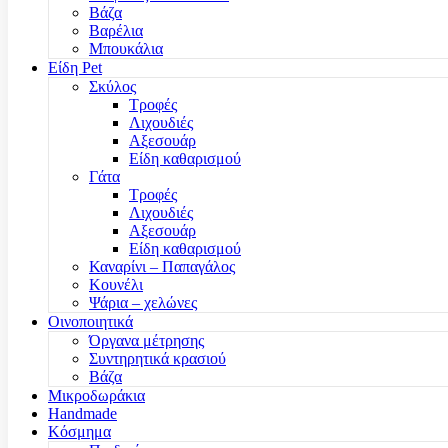
Βάζα
Βαρέλια
Μπουκάλια
Είδη Pet
Σκύλος
Τροφές
Λιχουδιές
Αξεσουάρ
Είδη καθαρισμού
Γάτα
Τροφές
Λιχουδιές
Αξεσουάρ
Είδη καθαρισμού
Καναρίνι – Παπαγάλος
Κουνέλι
Ψάρια – χελώνες
Οινοποιητικά
Όργανα μέτρησης
Συντηρητικά κρασιού
Βάζα
Μικροδωράκια
Handmade
Κόσμημα