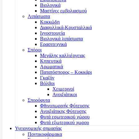
Βιολογικά
Μαστίχες εμβολιασμού
Λιπάσματα
Κοκκώδη
Διαφυλλικά-Κρυσταλλικά
Ιχνοστοιχεία
Βιολογικά λιπάσματα
Ερασιτεχνικά
Σπόροι
Μεγάλης καλλιέργειας
Κηπευτικά
Αρωματικά
Πατατόσπορος – Κοκκάρι
Γκαζόν
Βόλβοι
Χειμερινοί
Ανοιξιάτικοι
Σπορόφυτα
Φθινοπωρινής Φύτευσης
Ανοιξιάτικης Φύτευσης
Φυτά εσωτερικού χώρου
Φυτά εξωτερικού χωρου
Υγειονομικής σημασίας
Ποντικοφάρμακα