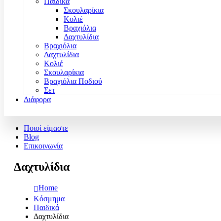
Παιδικά
Σκουλαρίκια
Κολιέ
Βραχιόλια
Δαχτυλίδια
Βραχιόλια
Δαχτυλίδια
Κολιέ
Σκουλαρίκια
Βραχιόλια Ποδιού
Σετ
Διάφορα
Ποιοί είμαστε
Blog
Επικοινωνία
Δαχτυλίδια
Home
Κόσμημα
Παιδικά
Δαχτυλίδια