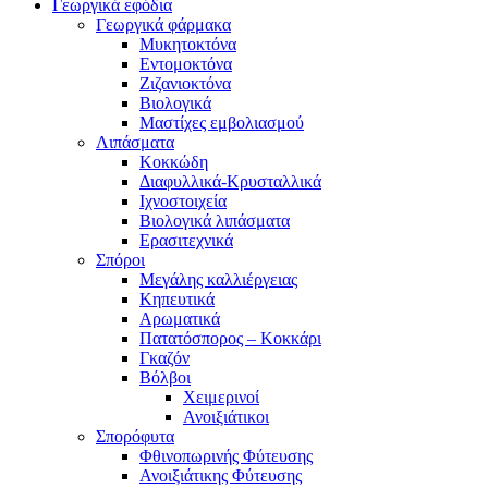
Γεωργικά εφόδια
Γεωργικά φάρμακα
Μυκητοκτόνα
Εντομοκτόνα
Ζιζανιοκτόνα
Βιολογικά
Μαστίχες εμβολιασμού
Λιπάσματα
Κοκκώδη
Διαφυλλικά-Κρυσταλλικά
Ιχνοστοιχεία
Βιολογικά λιπάσματα
Ερασιτεχνικά
Σπόροι
Μεγάλης καλλιέργειας
Κηπευτικά
Αρωματικά
Πατατόσπορος – Κοκκάρι
Γκαζόν
Βόλβοι
Χειμερινοί
Ανοιξιάτικοι
Σπορόφυτα
Φθινοπωρινής Φύτευσης
Ανοιξιάτικης Φύτευσης