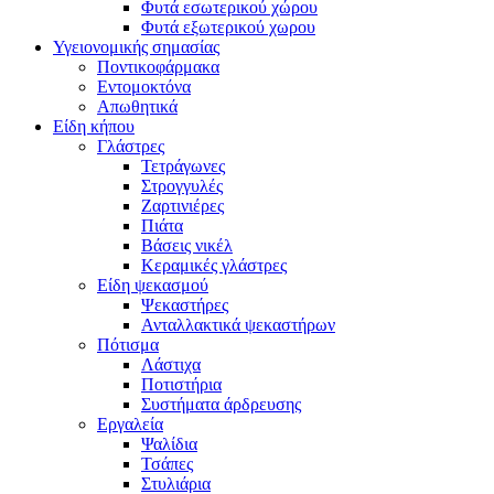
Φυτά εσωτερικού χώρου
Φυτά εξωτερικού χωρου
Υγειονομικής σημασίας
Ποντικοφάρμακα
Εντομοκτόνα
Απωθητικά
Είδη κήπου
Γλάστρες
Τετράγωνες
Στρογγυλές
Ζαρτινιέρες
Πιάτα
Βάσεις νικέλ
Κεραμικές γλάστρες
Είδη ψεκασμού
Ψεκαστήρες
Ανταλλακτικά ψεκαστήρων
Πότισμα
Λάστιχα
Ποτιστήρια
Συστήματα άρδρευσης
Εργαλεία
Ψαλίδια
Τσάπες
Στυλιάρια