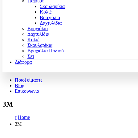
Παιδικά
Σκουλαρίκια
Κολιέ
Βραχιόλια
Δαχτυλίδια
Βραχιόλια
Δαχτυλίδια
Κολιέ
Σκουλαρίκια
Βραχιόλια Ποδιού
Σετ
Διάφορα
Ποιοί είμαστε
Blog
Επικοινωνία
3Μ
Home
3Μ