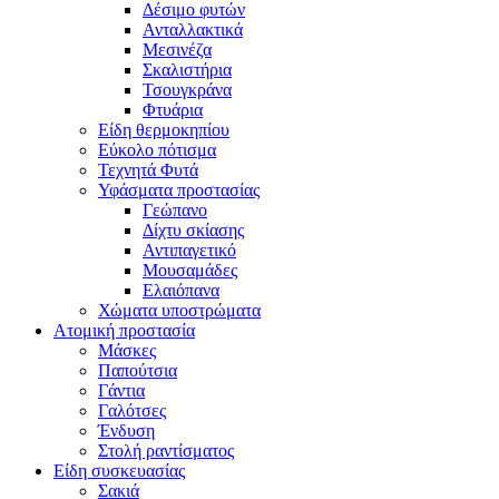
Δέσιμο φυτών
Ανταλλακτικά
Μεσινέζα
Σκαλιστήρια
Τσουγκράνα
Φτυάρια
Είδη θερμοκηπίου
Εύκολο πότισμα
Τεχνητά Φυτά
Υφάσματα προστασίας
Γεώπανο
Δίχτυ σκίασης
Αντιπαγετικό
Μουσαμάδες
Ελαιόπανα
Χώματα υποστρώματα
Ατομική προστασία
Μάσκες
Παπούτσια
Γάντια
Γαλότσες
Ένδυση
Στολή ραντίσματος
Είδη συσκευασίας
Σακιά