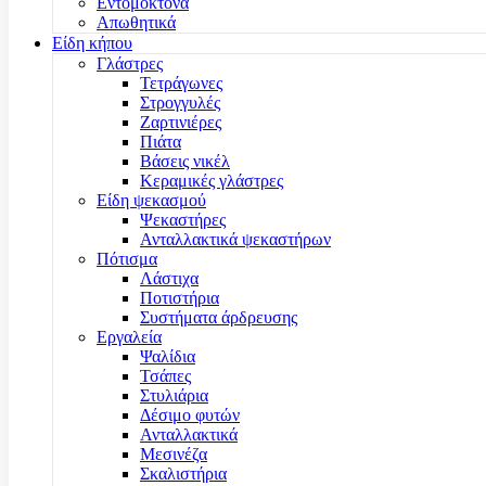
Εντομοκτόνα
Απωθητικά
Είδη κήπου
Γλάστρες
Τετράγωνες
Στρογγυλές
Ζαρτινιέρες
Πιάτα
Βάσεις νικέλ
Κεραμικές γλάστρες
Είδη ψεκασμού
Ψεκαστήρες
Ανταλλακτικά ψεκαστήρων
Πότισμα
Λάστιχα
Ποτιστήρια
Συστήματα άρδρευσης
Εργαλεία
Ψαλίδια
Τσάπες
Στυλιάρια
Δέσιμο φυτών
Ανταλλακτικά
Μεσινέζα
Σκαλιστήρια