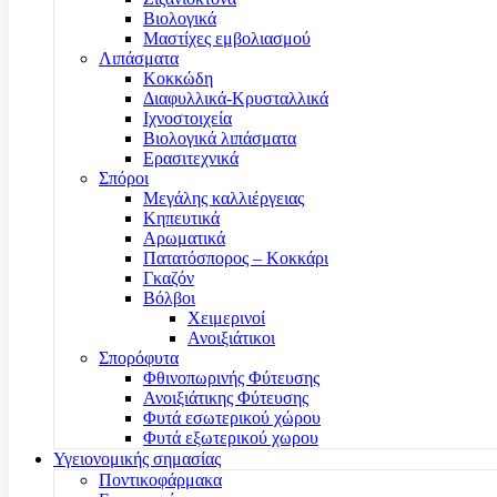
Βιολογικά
Μαστίχες εμβολιασμού
Λιπάσματα
Κοκκώδη
Διαφυλλικά-Κρυσταλλικά
Ιχνοστοιχεία
Βιολογικά λιπάσματα
Ερασιτεχνικά
Σπόροι
Μεγάλης καλλιέργειας
Κηπευτικά
Αρωματικά
Πατατόσπορος – Κοκκάρι
Γκαζόν
Βόλβοι
Χειμερινοί
Ανοιξιάτικοι
Σπορόφυτα
Φθινοπωρινής Φύτευσης
Ανοιξιάτικης Φύτευσης
Φυτά εσωτερικού χώρου
Φυτά εξωτερικού χωρου
Υγειονομικής σημασίας
Ποντικοφάρμακα