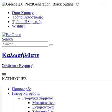
Όροι Χρήσης
Τρόποι Αποστολής
Τρόποι Πληρωμής
Wishlist
Search
Καλωσήλθατε
Σύνδεση / Εγγραφή
0
0
ΚΑΤΗΓΟΡΙΕΣ
Προσφορές
Γεωργικά εφόδια
Γεωργικά φάρμακα
Μυκητοκτόνα
Εντομοκτόνα
Ζιζανιοκτόνα