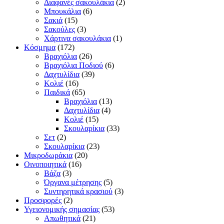
Διαφανές σακουλάκια
(2)
Μπουκάλια
(6)
Σακιά
(15)
Σακούλες
(3)
Χάρτινα σακουλάκια
(1)
Κόσμημα
(172)
Βραχιόλια
(26)
Βραχιόλια Ποδιού
(6)
Δαχτυλίδια
(39)
Κολιέ
(16)
Παιδικά
(65)
Βραχιόλια
(13)
Δαχτυλίδια
(4)
Κολιέ
(15)
Σκουλαρίκια
(33)
Σετ
(2)
Σκουλαρίκια
(23)
Μικροδωράκια
(20)
Οινοποιητικά
(16)
Βάζα
(3)
Όργανα μέτρησης
(5)
Συντηρητικά κρασιού
(3)
Προσφορές
(2)
Υγειονομικής σημασίας
(53)
Απωθητικά
(21)