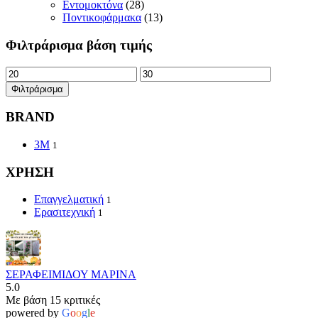
Εντομοκτόνα
(28)
Ποντικοφάρμακα
(13)
Φιλτράρισμα βάση τιμής
Ελάχιστη
Μέγιστη
τιμή
τιμή
Φιλτράρισμα
BRAND
3Μ
1
ΧΡΗΣΗ
Επαγγελματική
1
Ερασιτεχνική
1
ΣΕΡΑΦΕΙΜΙΔΟΥ ΜΑΡΙΝΑ
5.0
Με βάση 15 κριτικές
powered by
G
o
o
g
l
e