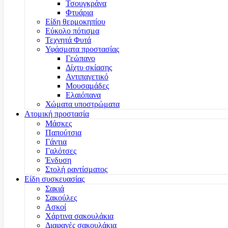
Τσουγκράνα
Φτυάρια
Είδη θερμοκηπίου
Εύκολο πότισμα
Τεχνητά Φυτά
Υφάσματα προστασίας
Γεώπανο
Δίχτυ σκίασης
Αντιπαγετικό
Μουσαμάδες
Ελαιόπανα
Χώματα υποστρώματα
Ατομική προστασία
Μάσκες
Παπούτσια
Γάντια
Γαλότσες
Ένδυση
Στολή ραντίσματος
Είδη συσκευασίας
Σακιά
Σακούλες
Ασκοί
Χάρτινα σακουλάκια
Διαφανές σακουλάκια