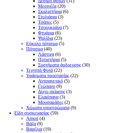
Δέσιμο φυτών
(31)
Μεσινέζα
(20)
Σκαλιστήρια
(6)
Στυλιάρια
(3)
Τσάπες
(5)
Τσουγκράνα
(7)
Φτυάρια
(6)
Ψαλίδια
(23)
Εύκολο πότισμα
(5)
Πότισμα
(40)
Λάστιχα
(6)
Ποτιστήρια
(5)
Συστήματα άρδρευσης
(30)
Τεχνητά Φυτά
(22)
Υφάσματα προστασίας
(22)
Αντιπαγετικό
(5)
Γεώπανο
(9)
Δίχτυ σκίασης
(3)
Ελαιόπανα
(3)
Μουσαμάδες
(2)
Χώματα υποστρώματα
(9)
Είδη συσκευασίας
(59)
Ασκοί
(4)
Βάζα
(9)
Βαρέλια
(19)