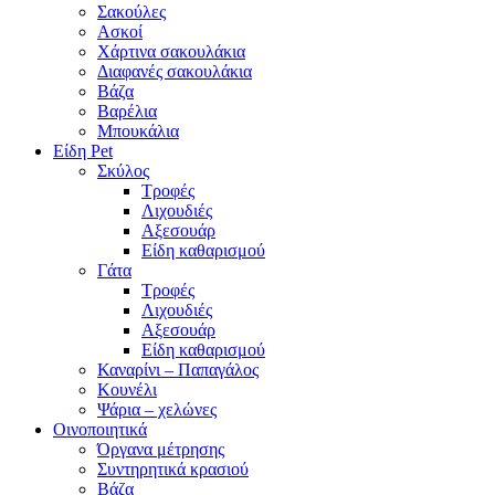
Σακούλες
Ασκοί
Χάρτινα σακουλάκια
Διαφανές σακουλάκια
Βάζα
Βαρέλια
Μπουκάλια
Είδη Pet
Σκύλος
Τροφές
Λιχουδιές
Αξεσουάρ
Είδη καθαρισμού
Γάτα
Τροφές
Λιχουδιές
Αξεσουάρ
Είδη καθαρισμού
Καναρίνι – Παπαγάλος
Κουνέλι
Ψάρια – χελώνες
Οινοποιητικά
Όργανα μέτρησης
Συντηρητικά κρασιού
Βάζα