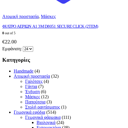
Ατομική προστασία
,
Μάσκες
ΦΙΛΤΡΟ ΑΕΡΙΩΝ A1 3M D8051 SECURE CLICK (2TEM)
0
out of 5
€
22.00
Εμφάνιση:
Κατηγορίες
Handmade
(4)
Ατομική προστασία
(32)
Γαλότσες
(4)
Γάντια
(7)
Ένδυση
(6)
Μάσκες
(12)
Παπούτσια
(3)
Στολή ραντίσματος
(1)
Γεωργικά εφόδια
(514)
Γεωργικά φάρμακα
(111)
Βιολογικά
(24)
Εντομοκτόνα
(38)