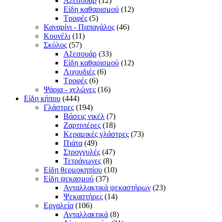
Αξεσουάρ
(12)
Είδη καθαρισμού
(12)
Τροφές
(5)
Καναρίνι - Παπαγάλος
(46)
Κουνέλι
(11)
Σκύλος
(57)
Αξεσουάρ
(33)
Είδη καθαρισμού
(12)
Λιχουδιές
(6)
Τροφές
(6)
Ψάρια - χελώνες
(16)
Είδη κήπου
(444)
Γλάστρες
(194)
Βάσεις νικέλ
(7)
Ζαρτινιέρες
(18)
Κεραμικές γλάστρες
(73)
Πιάτα
(49)
Στρογγυλές
(47)
Τετράγωνες
(8)
Είδη θερμοκηπίου
(10)
Είδη ψεκασμού
(37)
Ανταλλακτικά ψεκαστήρων
(23)
Ψεκαστήρες
(14)
Εργαλεία
(106)
Ανταλλακτικά
(8)