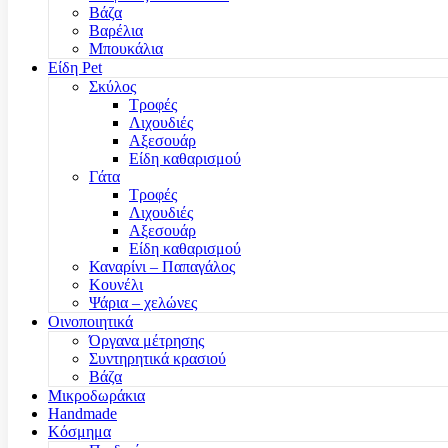
Βάζα
Βαρέλια
Μπουκάλια
Είδη Pet
Σκύλος
Τροφές
Λιχουδιές
Αξεσουάρ
Είδη καθαρισμού
Γάτα
Τροφές
Λιχουδιές
Αξεσουάρ
Είδη καθαρισμού
Καναρίνι – Παπαγάλος
Κουνέλι
Ψάρια – χελώνες
Οινοποιητικά
Όργανα μέτρησης
Συντηρητικά κρασιού
Βάζα
Μικροδωράκια
Handmade
Κόσμημα