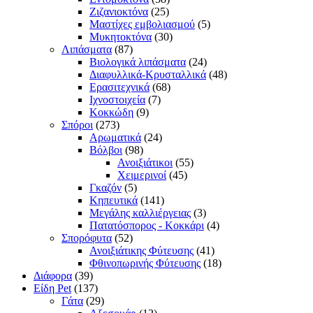
Ζιζανιοκτόνα
(25)
Μαστίχες εμβολιασμού
(5)
Μυκητοκτόνα
(30)
Λιπάσματα
(87)
Βιολογικά λιπάσματα
(24)
Διαφυλλικά-Κρυσταλλικά
(48)
Ερασιτεχνικά
(68)
Ιχνοστοιχεία
(7)
Κοκκώδη
(9)
Σπόροι
(273)
Αρωματικά
(24)
Βόλβοι
(98)
Ανοιξιάτικοι
(55)
Χειμερινοί
(45)
Γκαζόν
(5)
Κηπευτικά
(141)
Μεγάλης καλλιέργειας
(3)
Πατατόσπορος - Κοκκάρι
(4)
Σπορόφυτα
(52)
Ανοιξιάτικης Φύτευσης
(41)
Φθινοπωρινής Φύτευσης
(18)
Διάφορα
(39)
Είδη Pet
(137)
Γάτα
(29)