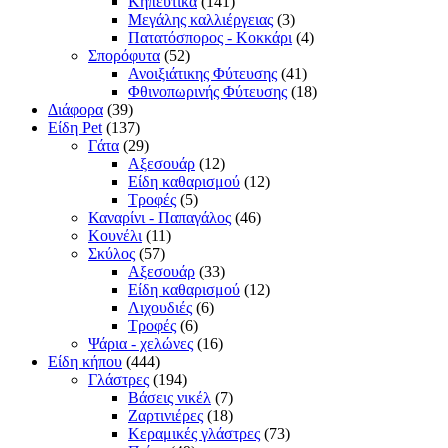
Κηπευτικά
(141)
Μεγάλης καλλιέργειας
(3)
Πατατόσπορος - Κοκκάρι
(4)
Σπορόφυτα
(52)
Ανοιξιάτικης Φύτευσης
(41)
Φθινοπωρινής Φύτευσης
(18)
Διάφορα
(39)
Είδη Pet
(137)
Γάτα
(29)
Αξεσουάρ
(12)
Είδη καθαρισμού
(12)
Τροφές
(5)
Καναρίνι - Παπαγάλος
(46)
Κουνέλι
(11)
Σκύλος
(57)
Αξεσουάρ
(33)
Είδη καθαρισμού
(12)
Λιχουδιές
(6)
Τροφές
(6)
Ψάρια - χελώνες
(16)
Είδη κήπου
(444)
Γλάστρες
(194)
Βάσεις νικέλ
(7)
Ζαρτινιέρες
(18)
Κεραμικές γλάστρες
(73)