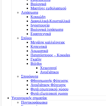
Βιολογικά
Μαστίχες εμβολιασμού
Λιπάσματα
Κοκκώδη
Διαφυλλικά-Κρυσταλλικά
Ιχνοστοιχεία
Βιολογικά λιπάσματα
Ερασιτεχνικά
Σπόροι
Μεγάλης καλλιέργειας
Κηπευτικά
Αρωματικά
Πατατόσπορος – Κοκκάρι
Γκαζόν
Βόλβοι
Χειμερινοί
Ανοιξιάτικοι
Σπορόφυτα
Φθινοπωρινής Φύτευσης
Ανοιξιάτικης Φύτευσης
Φυτά εσωτερικού χώρου
Φυτά εξωτερικού χωρου
Υγειονομικής σημασίας
Ποντικοφάρμακα