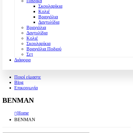
Παιδικά
Σκουλαρίκια
Κολιέ
Βραχιόλια
Δαχτυλίδια
Βραχιόλια
Δαχτυλίδια
Κολιέ
Σκουλαρίκια
Βραχιόλια Ποδιού
Σετ
Διάφορα
Ποιοί είμαστε
Blog
Επικοινωνία
BENMAN
Home
BENMAN