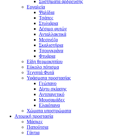
Συστήματα άρδρευσης
Εργαλεία
Ψαλίδια
Τσάπες
Στυλιάρια
Δέσιμο φυτών
Ανταλλακτικά
Μεσινέζα
Σκαλιστήρια
Τσουγκράνα
Φτυάρια
Είδη θερμοκηπίου
Εύκολο πότισμα
Τεχνητά Φυτά
Υφάσματα προστασίας
Γεώπανο
Δίχτυ σκίασης
Αντιπαγετικό
Μουσαμάδες
Ελαιόπανα
Χώματα υποστρώματα
Ατομική προστασία
Μάσκες
Παπούτσια
Γάντια