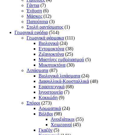
Γάντια
(7)
Ένδυση
(6)
Μάσκες
(12)
Παπούτσια
(3)
Στολή ραντίσματος
(1)
Γεωργικά εφόδια
(514)
Γεωργικά φάρμακα
(111)
Βιολογικά
(24)
Εντομοκτόνα
(38)
Ζιζανιοκτόνα
(25)
Μαστίχες εμβολιασμού
(5)
Μυκητοκτόνα
(30)
Λιπάσματα
(87)
Βιολογικά λιπάσματα
(24)
Διαφυλλικά-Κρυσταλλικά
(48)
Ερασιτεχνικά
(68)
Ιχνοστοιχεία
(7)
Κοκκώδη
(9)
Σπόροι
(273)
Αρωματικά
(24)
Βόλβοι
(98)
Ανοιξιάτικοι
(55)
Χειμερινοί
(45)
Γκαζόν
(5)