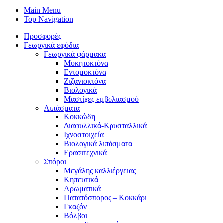
Main Menu
Top Navigation
Προσφορές
Γεωργικά εφόδια
Γεωργικά φάρμακα
Μυκητοκτόνα
Εντομοκτόνα
Ζιζανιοκτόνα
Βιολογικά
Μαστίχες εμβολιασμού
Λιπάσματα
Κοκκώδη
Διαφυλλικά-Κρυσταλλικά
Ιχνοστοιχεία
Βιολογικά λιπάσματα
Ερασιτεχνικά
Σπόροι
Μεγάλης καλλιέργειας
Κηπευτικά
Αρωματικά
Πατατόσπορος – Κοκκάρι
Γκαζόν
Βόλβοι