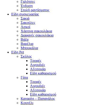
Γαλότσες
Ένδυση
Στολή ραντίσματος
Είδη συσκευασίας
Σακιά
Σακούλες
Ασκοί
Χάρτινα σακουλάκια
Διαφανές σακουλάκια
Βάζα
Βαρέλια
Μπουκάλια
Είδη Pet
Σκύλος
Τροφές
Λιχουδιές
Αξεσουάρ
Είδη καθαρισμού
Γάτα
Τροφές
Λιχουδιές
Αξεσουάρ
Είδη καθαρισμού
Καναρίνι – Παπαγάλος
Κουνέλι