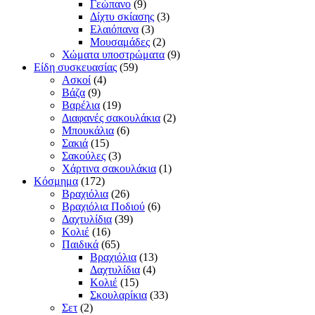
Γεώπανο
(9)
Δίχτυ σκίασης
(3)
Ελαιόπανα
(3)
Μουσαμάδες
(2)
Χώματα υποστρώματα
(9)
Είδη συσκευασίας
(59)
Ασκοί
(4)
Βάζα
(9)
Βαρέλια
(19)
Διαφανές σακουλάκια
(2)
Μπουκάλια
(6)
Σακιά
(15)
Σακούλες
(3)
Χάρτινα σακουλάκια
(1)
Κόσμημα
(172)
Βραχιόλια
(26)
Βραχιόλια Ποδιού
(6)
Δαχτυλίδια
(39)
Κολιέ
(16)
Παιδικά
(65)
Βραχιόλια
(13)
Δαχτυλίδια
(4)
Κολιέ
(15)
Σκουλαρίκια
(33)
Σετ
(2)