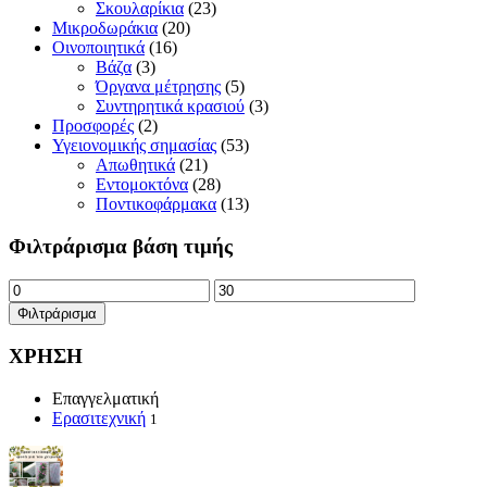
Σκουλαρίκια
(23)
Μικροδωράκια
(20)
Οινοποιητικά
(16)
Βάζα
(3)
Όργανα μέτρησης
(5)
Συντηρητικά κρασιού
(3)
Προσφορές
(2)
Υγειονομικής σημασίας
(53)
Απωθητικά
(21)
Εντομοκτόνα
(28)
Ποντικοφάρμακα
(13)
Φιλτράρισμα βάση τιμής
Ελάχιστη
Μέγιστη
τιμή
τιμή
Φιλτράρισμα
ΧΡΗΣΗ
Επαγγελματική
Ερασιτεχνική
1