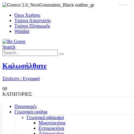
Όροι Χρήσης
Τρόποι Αποστολής
Τρόποι Πληρωμής
Wishlist
Search
Καλωσήλθατε
Σύνδεση / Εγγραφή
0
0
ΚΑΤΗΓΟΡΙΕΣ
Προσφορές
Γεωργικά εφόδια
Γεωργικά φάρμακα
Μυκητοκτόνα
Εντομοκτόνα
Ζιζανιοκτόνα