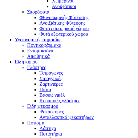
Χειμερινοί
Ανοιξιάτικοι
Σπορόφυτα
Φθινοπωρινής Φύτευσης
Ανοιξιάτικης Φύτευσης
Φυτά εσωτερικού χώρου
Φυτά εξωτερικού χωρου
Υγειονομικής σημασίας
Ποντικοφάρμακα
Εντομοκτόνα
Απωθητικά
Είδη κήπου
Γλάστρες
Τετράγωνες
Στρογγυλές
Ζαρτινιέρες
Πιάτα
Βάσεις νικέλ
Κεραμικές γλάστρες
Είδη ψεκασμού
Ψεκαστήρες
Ανταλλακτικά ψεκαστήρων
Πότισμα
Λάστιχα
Ποτιστήρια