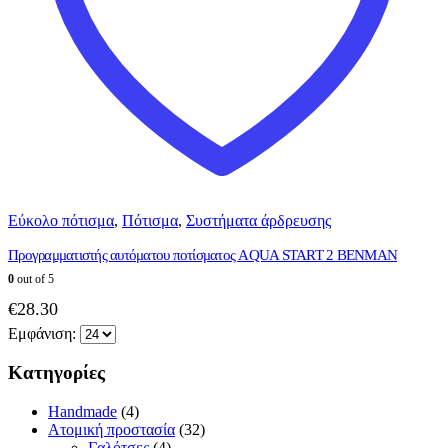
Εύκολο πότισμα
,
Πότισμα
,
Συστήματα άρδρευσης
Προγραμματιστής αυτόματου ποτίσματος AQUA START 2 BENMAN
0
out of 5
€
28.30
Εμφάνιση:
Κατηγορίες
Handmade
(4)
Ατομική προστασία
(32)
Γαλότσες
(4)