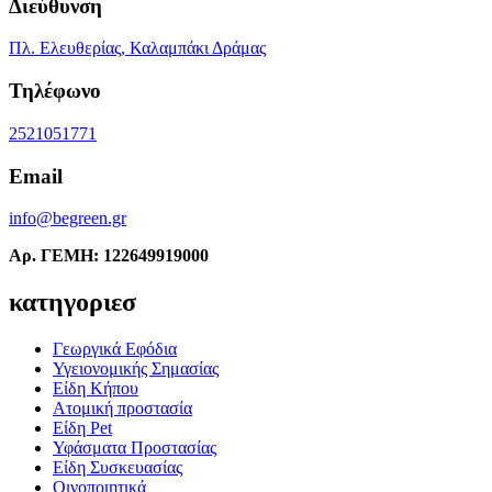
Διεύθυνση
Πλ. Ελευθερίας, Καλαμπάκι Δράμας
Τηλέφωνο
2521051771
Email
info@begreen.gr
Αρ. ΓΕΜΗ: 122649919000
κατηγοριεσ
Γεωργικά Εφόδια
Υγειονομικής Σημασίας
Είδη Κήπου
Ατομική προστασία
Είδη Pet
Υφάσματα Προστασίας
Είδη Συσκευασίας
Οινοποιητικά