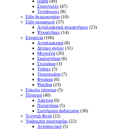
Πιάτα
(49)
Στρογγυλές
(47)
Τετράγωνες
(8)
Είδη θερμοκηπίου
(10)
Είδη ψεκασμού
(37)
Ανταλλακτικά ψεκαστήρων
(23)
Ψεκαστήρες
(14)
Εργαλεία
(106)
Ανταλλακτικά
(8)
Δέσιμο φυτών
(31)
Μεσινέζα
(20)
Σκαλιστήρια
(6)
Στυλιάρια
(3)
Τσάπες
(5)
Τσουγκράνα
(7)
Φτυάρια
(6)
Ψαλίδια
(23)
Εύκολο πότισμα
(5)
Πότισμα
(40)
Λάστιχα
(6)
Ποτιστήρια
(5)
Συστήματα άρδρευσης
(30)
Τεχνητά Φυτά
(22)
Υφάσματα προστασίας
(22)
Αντιπαγετικό
(5)