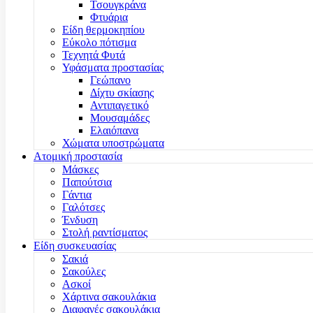
Τσουγκράνα
Φτυάρια
Είδη θερμοκηπίου
Εύκολο πότισμα
Τεχνητά Φυτά
Υφάσματα προστασίας
Γεώπανο
Δίχτυ σκίασης
Αντιπαγετικό
Μουσαμάδες
Ελαιόπανα
Χώματα υποστρώματα
Ατομική προστασία
Μάσκες
Παπούτσια
Γάντια
Γαλότσες
Ένδυση
Στολή ραντίσματος
Είδη συσκευασίας
Σακιά
Σακούλες
Ασκοί
Χάρτινα σακουλάκια
Διαφανές σακουλάκια