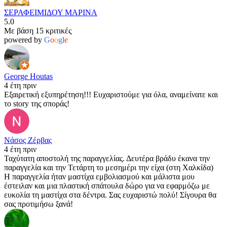
ΣΕΡΑΦΕΙΜΙΔΟΥ ΜΑΡΙΝΑ
5.0
Με βάση 15 κριτικές
powered by
G
o
o
g
l
e
George Houtas
4 έτη πριν
Εξαιρετική εξυπηρέτηση!!! Ευχαριστούμε για όλα, αναμείνατε και
το story της σποράς!
Νάσος Ζέρβας
4 έτη πριν
Ταχύτατη αποστολή της παραγγελίας. Δευτέρα βράδυ έκανα την
παραγγελία και την Τετάρτη το μεσημέρι την είχα (στη Χαλκίδα)
Η παραγγελία ήταν μαστίχα εμβολιασμού και μάλιστα μου
έστειλαν και μια πλαστική σπάτουλα δώρο για να εφαρμόζω με
ευκολία τη μαστίχα στα δέντρα. Σας ευχαριστώ πολύ! Σίγουρα θα
σας προτιμήσω ξανά!