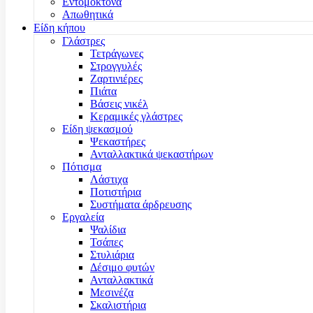
Εντομοκτόνα
Απωθητικά
Είδη κήπου
Γλάστρες
Τετράγωνες
Στρογγυλές
Ζαρτινιέρες
Πιάτα
Βάσεις νικέλ
Κεραμικές γλάστρες
Είδη ψεκασμού
Ψεκαστήρες
Ανταλλακτικά ψεκαστήρων
Πότισμα
Λάστιχα
Ποτιστήρια
Συστήματα άρδρευσης
Εργαλεία
Ψαλίδια
Τσάπες
Στυλιάρια
Δέσιμο φυτών
Ανταλλακτικά
Μεσινέζα
Σκαλιστήρια