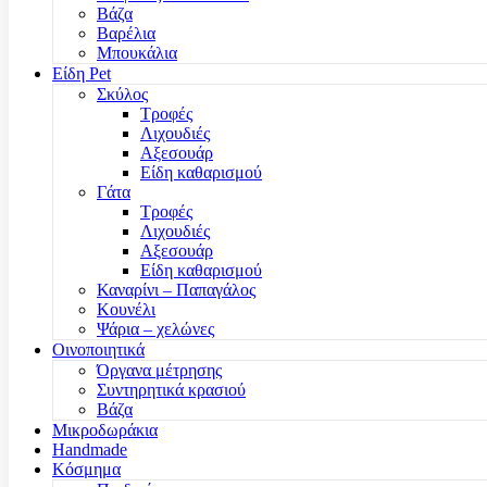
Βάζα
Βαρέλια
Μπουκάλια
Είδη Pet
Σκύλος
Τροφές
Λιχουδιές
Αξεσουάρ
Είδη καθαρισμού
Γάτα
Τροφές
Λιχουδιές
Αξεσουάρ
Είδη καθαρισμού
Καναρίνι – Παπαγάλος
Κουνέλι
Ψάρια – χελώνες
Οινοποιητικά
Όργανα μέτρησης
Συντηρητικά κρασιού
Βάζα
Μικροδωράκια
Handmade
Κόσμημα