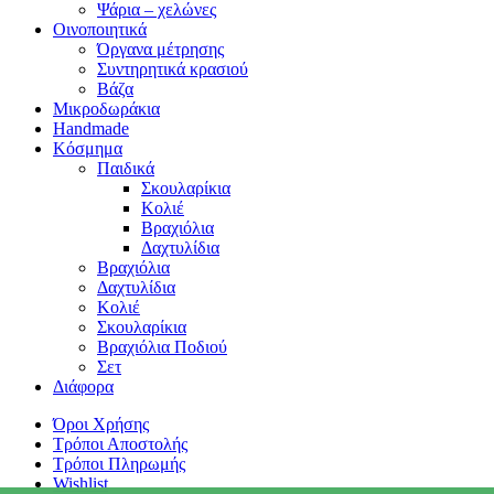
Ψάρια – χελώνες
Οινοποιητικά
Όργανα μέτρησης
Συντηρητικά κρασιού
Βάζα
Μικροδωράκια
Handmade
Κόσμημα
Παιδικά
Σκουλαρίκια
Κολιέ
Βραχιόλια
Δαχτυλίδια
Βραχιόλια
Δαχτυλίδια
Κολιέ
Σκουλαρίκια
Βραχιόλια Ποδιού
Σετ
Διάφορα
Όροι Χρήσης
Τρόποι Αποστολής
Τρόποι Πληρωμής
Wishlist