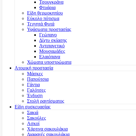
Τσουγκράνα
Φτυάρια
Είδη θερμοκηπίου
Εύκολο πότισμα
Τεχνητά Φυτά
Υφάσματα προστασίας
Γεώπανο
Δίχτυ σκίασης
Αντιπαγετικό
Μουσαμάδες
Ελαιόπανα
Χώματα υποστρώματα
Ατομική προστασία
Μάσκες
Παπούτσια
Γάντια
Γαλότσες
Ένδυση
Στολή ραντίσματος
Είδη συσκευασίας
Σακιά
Σακούλες
Ασκοί
Χάρτινα σακουλάκια
Διαφανές σακουλάκια