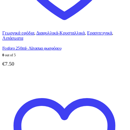
Γεωργικά εφόδια
,
Διαφυλλικά-Κρυσταλλικά
,
Ερασιτεχνικά
,
Λιπάσματα
Fosforo 250ml- Λίπασμα φωσφόρου
0
out of 5
€
7.50