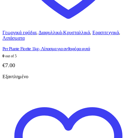
Γεωργικά εφόδια
,
Διαφυλλικά-Κρυσταλλικά
,
Ερασιτεχνικά
,
Λιπάσματα
Per Piante Fiorite 1kg- Λίπασμα για ανθοφόρα φυτά
0
out of 5
€
7.00
Εξαντλημένο