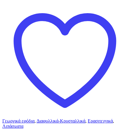
Γεωργικά εφόδια
,
Διαφυλλικά-Κρυσταλλικά
,
Ερασιτεχνικά
,
Λιπάσματα