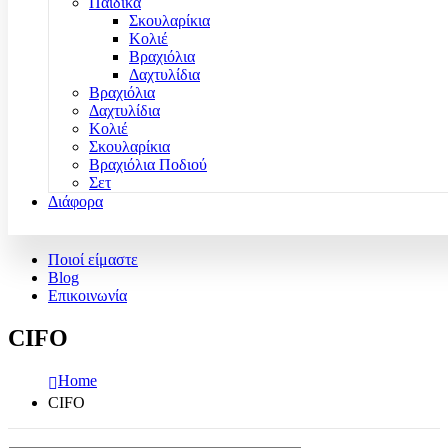
Παιδικά
Σκουλαρίκια
Κολιέ
Βραχιόλια
Δαχτυλίδια
Βραχιόλια
Δαχτυλίδια
Κολιέ
Σκουλαρίκια
Βραχιόλια Ποδιού
Σετ
Διάφορα
Ποιοί είμαστε
Blog
Επικοινωνία
CIFO
Home
CIFO