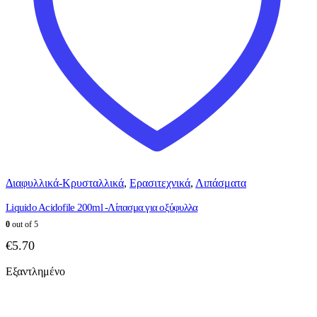
Διαφυλλικά-Κρυσταλλικά
,
Ερασιτεχνικά
,
Λιπάσματα
Liquido Acidofile 200ml -Λίπασμα για οξύφυλλα
0
out of 5
€
5.70
Εξαντλημένο