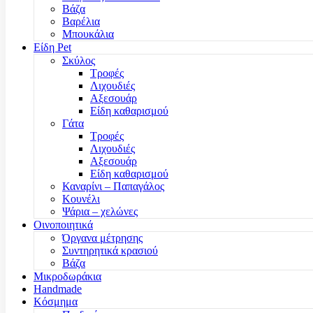
Βάζα
Βαρέλια
Μπουκάλια
Είδη Pet
Σκύλος
Τροφές
Λιχουδιές
Αξεσουάρ
Είδη καθαρισμού
Γάτα
Τροφές
Λιχουδιές
Αξεσουάρ
Είδη καθαρισμού
Καναρίνι – Παπαγάλος
Κουνέλι
Ψάρια – χελώνες
Οινοποιητικά
Όργανα μέτρησης
Συντηρητικά κρασιού
Βάζα
Μικροδωράκια
Handmade
Κόσμημα