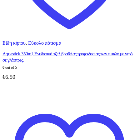
Είδη κήπου
,
Εύκολο πότισμα
Aquastick 350ml, Eνυδατικό τζελ βραδείας τροφοδοσίας των φυτών με νερό
σε γλάστρες.
0
out of 5
€
6.50