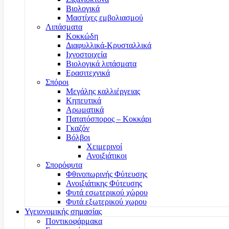
Βιολογικά
Μαστίχες εμβολιασμού
Λιπάσματα
Κοκκώδη
Διαφυλλικά-Κρυσταλλικά
Ιχνοστοιχεία
Βιολογικά λιπάσματα
Ερασιτεχνικά
Σπόροι
Μεγάλης καλλιέργειας
Κηπευτικά
Αρωματικά
Πατατόσπορος – Κοκκάρι
Γκαζόν
Βόλβοι
Χειμερινοί
Ανοιξιάτικοι
Σπορόφυτα
Φθινοπωρινής Φύτευσης
Ανοιξιάτικης Φύτευσης
Φυτά εσωτερικού χώρου
Φυτά εξωτερικού χωρου
Υγειονομικής σημασίας
Ποντικοφάρμακα