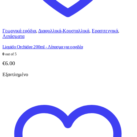
Γεωργικά εφόδια
,
Διαφυλλικά-Κρυσταλλικά
,
Ερασιτεχνικά
,
Λιπάσματα
Liquido Orchidee 200ml - Λίπασμα για ορχιδέα
0
out of 5
€
6.00
Εξαντλημένο