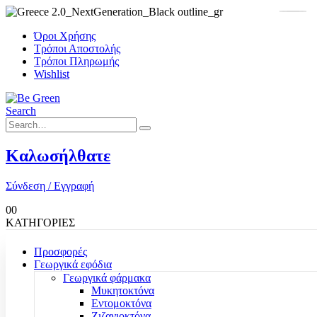
Όροι Χρήσης
Τρόποι Αποστολής
Τρόποι Πληρωμής
Wishlist
Search
Καλωσήλθατε
Σύνδεση / Εγγραφή
0
0
ΚΑΤΗΓΟΡΙΕΣ
Προσφορές
Γεωργικά εφόδια
Γεωργικά φάρμακα
Μυκητοκτόνα
Εντομοκτόνα
Ζιζανιοκτόνα