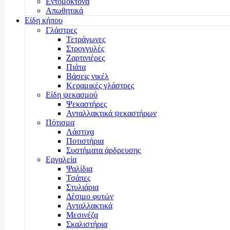
Εντομοκτόνα
Απωθητικά
Είδη κήπου
Γλάστρες
Τετράγωνες
Στρογγυλές
Ζαρτινιέρες
Πιάτα
Βάσεις νικέλ
Κεραμικές γλάστρες
Είδη ψεκασμού
Ψεκαστήρες
Ανταλλακτικά ψεκαστήρων
Πότισμα
Λάστιχα
Ποτιστήρια
Συστήματα άρδρευσης
Εργαλεία
Ψαλίδια
Τσάπες
Στυλιάρια
Δέσιμο φυτών
Ανταλλακτικά
Μεσινέζα
Σκαλιστήρια