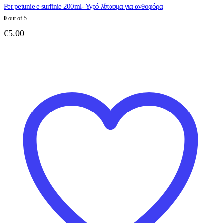
Per petunie e surfinie 200ml- Υγρό λίπασμα για ανθοφόρα
0
out of 5
€
5.00