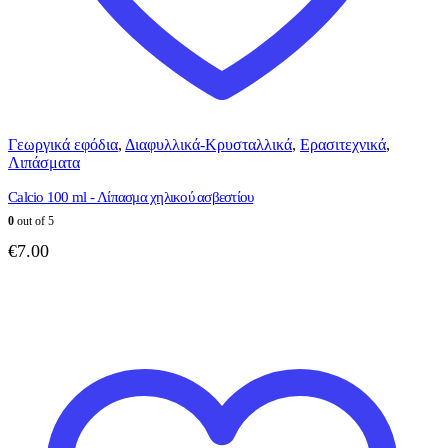
Γεωργικά εφόδια
,
Διαφυλλικά-Κρυσταλλικά
,
Ερασιτεχνικά
,
Λιπάσματα
Calcio 100 ml - Λίπασμα χηλικού ασβεστίου
0
out of 5
€
7.00