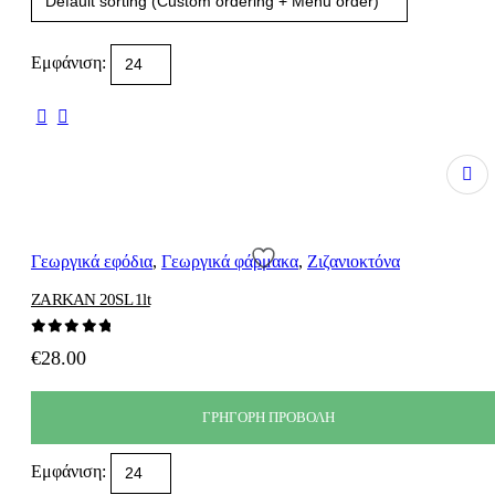
Εμφάνιση:
Γεωργικά εφόδια
,
Γεωργικά φάρμακα
,
Ζιζανιοκτόνα
ZARKAN 20SL 1lt
0
out of 5
€
28.00
ΓΡΗΓΟΡΗ ΠΡΟΒΟΛΗ
Εμφάνιση: