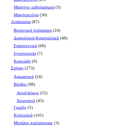
Μαστίχες εμβολιασμού
(5)
Μυκητοκτόνα
(30)
Λιπάσματα
(87)
Βιολογικά λιπάσματα
(24)
Διαφυλλικά-Κρυσταλλικά
(48)
Ερασιτεχνικά
(68)
Ιχνοστοιχεία
(7)
Κοκκώδη
(9)
Σπόροι
(273)
Αρωματικά
(24)
Βόλβοι
(98)
Ανοιξιάτικοι
(55)
Χειμερινοί
(45)
Γκαζόν
(5)
Κηπευτικά
(141)
Μεγάλης καλλιέργειας
(3)