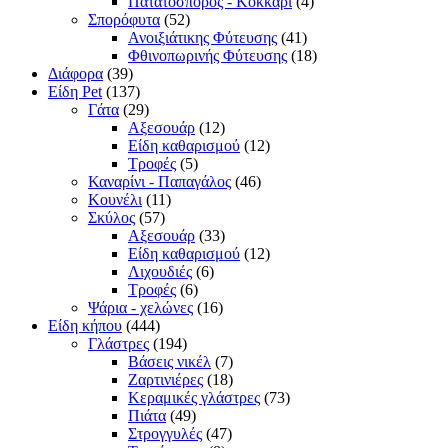
Πατατόσπορος - Κοκκάρι
(4)
Σπορόφυτα
(52)
Ανοιξιάτικης Φύτευσης
(41)
Φθινοπωρινής Φύτευσης
(18)
Διάφορα
(39)
Είδη Pet
(137)
Γάτα
(29)
Αξεσουάρ
(12)
Είδη καθαρισμού
(12)
Τροφές
(5)
Καναρίνι - Παπαγάλος
(46)
Κουνέλι
(11)
Σκύλος
(57)
Αξεσουάρ
(33)
Είδη καθαρισμού
(12)
Λιχουδιές
(6)
Τροφές
(6)
Ψάρια - χελώνες
(16)
Είδη κήπου
(444)
Γλάστρες
(194)
Βάσεις νικέλ
(7)
Ζαρτινιέρες
(18)
Κεραμικές γλάστρες
(73)
Πιάτα
(49)
Στρογγυλές
(47)