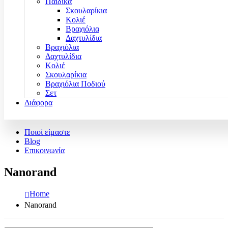
Παιδικά
Σκουλαρίκια
Κολιέ
Βραχιόλια
Δαχτυλίδια
Βραχιόλια
Δαχτυλίδια
Κολιέ
Σκουλαρίκια
Βραχιόλια Ποδιού
Σετ
Διάφορα
Ποιοί είμαστε
Blog
Επικοινωνία
Nanorand
Home
Nanorand