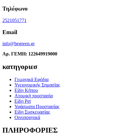
Τηλέφωνο
2521051771
Email
info@begreen.gr
Αρ. ΓΕΜΗ: 122649919000
κατηγοριεσ
Γεωργικά Εφόδια
Υγειονομικής Σημασίας
Είδη Κήπου
Ατομική προστασία
Είδη Pet
Υφάσματα Προστασίας
Είδη Συσκευασίας
Οινοποιητικά
ΠΛΗΡΟΦΟΡΙΕΣ