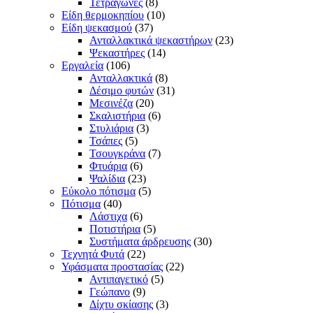
Τετράγωνες
(8)
Είδη θερμοκηπίου
(10)
Είδη ψεκασμού
(37)
Ανταλλακτικά ψεκαστήρων
(23)
Ψεκαστήρες
(14)
Εργαλεία
(106)
Ανταλλακτικά
(8)
Δέσιμο φυτών
(31)
Μεσινέζα
(20)
Σκαλιστήρια
(6)
Στυλιάρια
(3)
Τσάπες
(5)
Τσουγκράνα
(7)
Φτυάρια
(6)
Ψαλίδια
(23)
Εύκολο πότισμα
(5)
Πότισμα
(40)
Λάστιχα
(6)
Ποτιστήρια
(5)
Συστήματα άρδρευσης
(30)
Τεχνητά Φυτά
(22)
Υφάσματα προστασίας
(22)
Αντιπαγετικό
(5)
Γεώπανο
(9)
Δίχτυ σκίασης
(3)