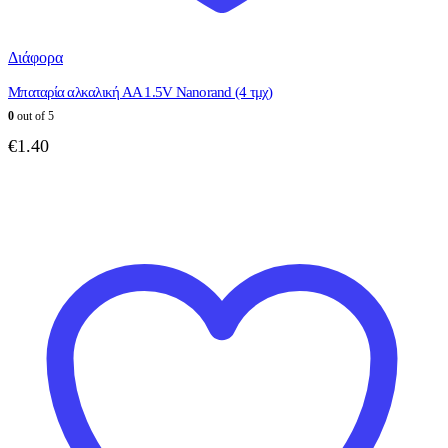
Διάφορα
Μπαταρία αλκαλική ΑΑ 1.5V Nanorand (4 τμχ)
0
out of 5
€
1.40