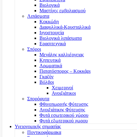
Βιολογικά
Μαστίχες εμβολιασμού
Λιπάσματα
Κοκκώδη
Διαφυλλικά-Κρυσταλλικά
Ιχνοστοιχεία
Βιολογικά λιπάσματα
Ερασιτεχνικά
Σπόροι
Μεγάλης καλλιέργειας
Κηπευτικά
Αρωματικά
Πατατόσπορος – Κοκκάρι
Γκαζόν
Βόλβοι
Χειμερινοί
Ανοιξιάτικοι
Σπορόφυτα
Φθινοπωρινής Φύτευσης
Ανοιξιάτικης Φύτευσης
Φυτά εσωτερικού χώρου
Φυτά εξωτερικού χωρου
Υγειονομικής σημασίας
Ποντικοφάρμακα