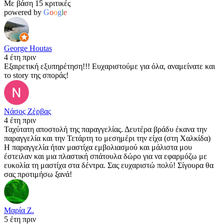
Με βάση 15 κριτικές
powered by
G
o
o
g
l
e
George Houtas
4 έτη πριν
Εξαιρετική εξυπηρέτηση!!! Ευχαριστούμε για όλα, αναμείνατε και
το story της σποράς!
Νάσος Ζέρβας
4 έτη πριν
Ταχύτατη αποστολή της παραγγελίας. Δευτέρα βράδυ έκανα την
παραγγελία και την Τετάρτη το μεσημέρι την είχα (στη Χαλκίδα)
Η παραγγελία ήταν μαστίχα εμβολιασμού και μάλιστα μου
έστειλαν και μια πλαστική σπάτουλα δώρο για να εφαρμόζω με
ευκολία τη μαστίχα στα δέντρα. Σας ευχαριστώ πολύ! Σίγουρα θα
σας προτιμήσω ξανά!
Μαρία Ζ.
5 έτη πριν