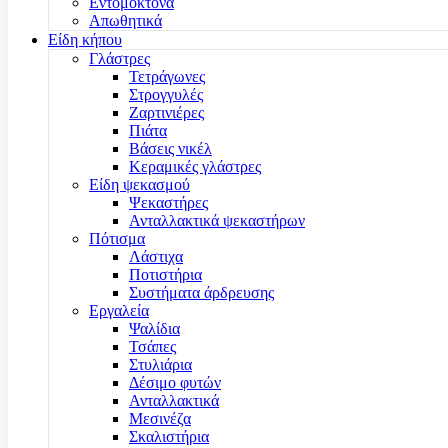
Εντομοκτόνα
Απωθητικά
Είδη κήπου
Γλάστρες
Τετράγωνες
Στρογγυλές
Ζαρτινιέρες
Πιάτα
Βάσεις νικέλ
Κεραμικές γλάστρες
Είδη ψεκασμού
Ψεκαστήρες
Ανταλλακτικά ψεκαστήρων
Πότισμα
Λάστιχα
Ποτιστήρια
Συστήματα άρδρευσης
Εργαλεία
Ψαλίδια
Τσάπες
Στυλιάρια
Δέσιμο φυτών
Ανταλλακτικά
Μεσινέζα
Σκαλιστήρια