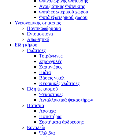
Φθινοπωρινής Φύτευσης
Ανοιξιάτικης Φύτευσης
Φυτά εσωτερικού χώρου
Φυτά εξωτερικού χωρου
Υγειονομικής σημασίας
Ποντικοφάρμακα
Εντομοκτόνα
Απωθητικά
Είδη κήπου
Γλάστρες
Τετράγωνες
Στρογγυλές
Ζαρτινιέρες
Πιάτα
Βάσεις νικέλ
Κεραμικές γλάστρες
Είδη ψεκασμού
Ψεκαστήρες
Ανταλλακτικά ψεκαστήρων
Πότισμα
Λάστιχα
Ποτιστήρια
Συστήματα άρδρευσης
Εργαλεία
Ψαλίδια