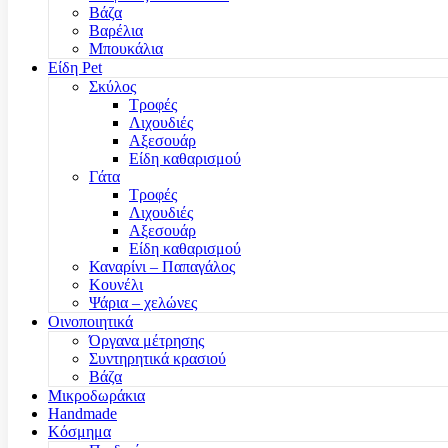
Βάζα
Βαρέλια
Μπουκάλια
Είδη Pet
Σκύλος
Τροφές
Λιχουδιές
Αξεσουάρ
Είδη καθαρισμού
Γάτα
Τροφές
Λιχουδιές
Αξεσουάρ
Είδη καθαρισμού
Καναρίνι – Παπαγάλος
Κουνέλι
Ψάρια – χελώνες
Οινοποιητικά
Όργανα μέτρησης
Συντηρητικά κρασιού
Βάζα
Μικροδωράκια
Handmade
Κόσμημα