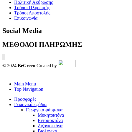
Πολιτική Ακύρωσης
Τρόποι Πληρωμής
Τρόποι Αποστολής
Επικοινωνία
Social Media
ΜΕΘΟΔΟΙ ΠΛΗΡΩΜΗΣ
© 2024
BeGreen
Created by
Main Menu
Top Navigation
Προσφορές
Γεωργικά εφόδια
Γεωργικά φάρμακα
Μυκητοκτόνα
Εντομοκτόνα
Ζιζανιοκτόνα
Βιολογικά