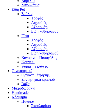
Βαρέλια
Μπουκάλια
Είδη Pet
Σκύλος
Τροφές
Λιχουδιές
Αξεσουάρ
Είδη καθαρισμού
Γάτα
Τροφές
Λιχουδιές
Αξεσουάρ
Είδη καθαρισμού
Καναρίνι – Παπαγάλος
Κουνέλι
Ψάρια – χελώνες
Οινοποιητικά
Όργανα μέτρησης
Συντηρητικά κρασιού
Βάζα
Μικροδωράκια
Handmade
Κόσμημα
Παιδικά
Σκουλαρίκια