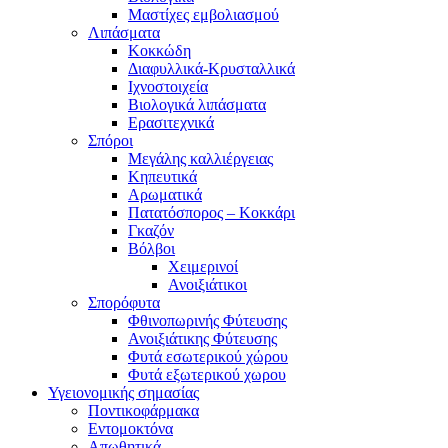
Μαστίχες εμβολιασμού
Λιπάσματα
Κοκκώδη
Διαφυλλικά-Κρυσταλλικά
Ιχνοστοιχεία
Βιολογικά λιπάσματα
Ερασιτεχνικά
Σπόροι
Μεγάλης καλλιέργειας
Κηπευτικά
Αρωματικά
Πατατόσπορος – Κοκκάρι
Γκαζόν
Βόλβοι
Χειμερινοί
Ανοιξιάτικοι
Σπορόφυτα
Φθινοπωρινής Φύτευσης
Ανοιξιάτικης Φύτευσης
Φυτά εσωτερικού χώρου
Φυτά εξωτερικού χωρου
Υγειονομικής σημασίας
Ποντικοφάρμακα
Εντομοκτόνα
Απωθητικά