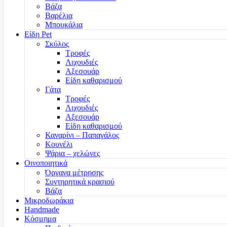
Βάζα
Βαρέλια
Μπουκάλια
Είδη Pet
Σκύλος
Τροφές
Λιχουδιές
Αξεσουάρ
Είδη καθαρισμού
Γάτα
Τροφές
Λιχουδιές
Αξεσουάρ
Είδη καθαρισμού
Καναρίνι – Παπαγάλος
Κουνέλι
Ψάρια – χελώνες
Οινοποιητικά
Όργανα μέτρησης
Συντηρητικά κρασιού
Βάζα
Μικροδωράκια
Handmade
Κόσμημα