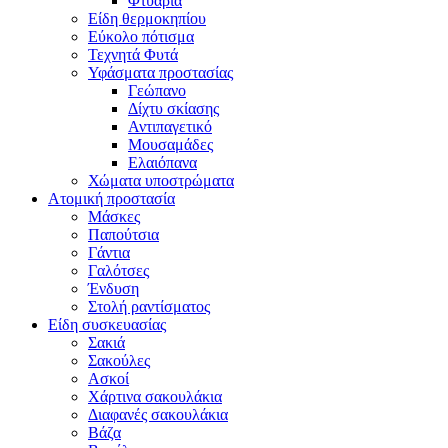
Φτυάρια
Είδη θερμοκηπίου
Εύκολο πότισμα
Τεχνητά Φυτά
Υφάσματα προστασίας
Γεώπανο
Δίχτυ σκίασης
Αντιπαγετικό
Μουσαμάδες
Ελαιόπανα
Χώματα υποστρώματα
Ατομική προστασία
Μάσκες
Παπούτσια
Γάντια
Γαλότσες
Ένδυση
Στολή ραντίσματος
Είδη συσκευασίας
Σακιά
Σακούλες
Ασκοί
Χάρτινα σακουλάκια
Διαφανές σακουλάκια
Βάζα