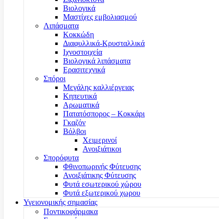
Βιολογικά
Μαστίχες εμβολιασμού
Λιπάσματα
Κοκκώδη
Διαφυλλικά-Κρυσταλλικά
Ιχνοστοιχεία
Βιολογικά λιπάσματα
Ερασιτεχνικά
Σπόροι
Μεγάλης καλλιέργειας
Κηπευτικά
Αρωματικά
Πατατόσπορος – Κοκκάρι
Γκαζόν
Βόλβοι
Χειμερινοί
Ανοιξιάτικοι
Σπορόφυτα
Φθινοπωρινής Φύτευσης
Ανοιξιάτικης Φύτευσης
Φυτά εσωτερικού χώρου
Φυτά εξωτερικού χωρου
Υγειονομικής σημασίας
Ποντικοφάρμακα