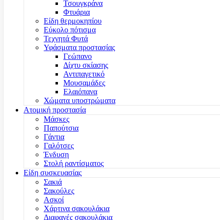
Τσουγκράνα
Φτυάρια
Είδη θερμοκηπίου
Εύκολο πότισμα
Τεχνητά Φυτά
Υφάσματα προστασίας
Γεώπανο
Δίχτυ σκίασης
Αντιπαγετικό
Μουσαμάδες
Ελαιόπανα
Χώματα υποστρώματα
Ατομική προστασία
Μάσκες
Παπούτσια
Γάντια
Γαλότσες
Ένδυση
Στολή ραντίσματος
Είδη συσκευασίας
Σακιά
Σακούλες
Ασκοί
Χάρτινα σακουλάκια
Διαφανές σακουλάκια