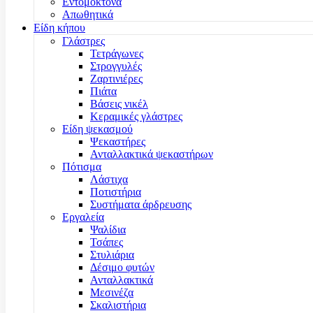
Εντομοκτόνα
Απωθητικά
Είδη κήπου
Γλάστρες
Τετράγωνες
Στρογγυλές
Ζαρτινιέρες
Πιάτα
Βάσεις νικέλ
Κεραμικές γλάστρες
Είδη ψεκασμού
Ψεκαστήρες
Ανταλλακτικά ψεκαστήρων
Πότισμα
Λάστιχα
Ποτιστήρια
Συστήματα άρδρευσης
Εργαλεία
Ψαλίδια
Τσάπες
Στυλιάρια
Δέσιμο φυτών
Ανταλλακτικά
Μεσινέζα
Σκαλιστήρια