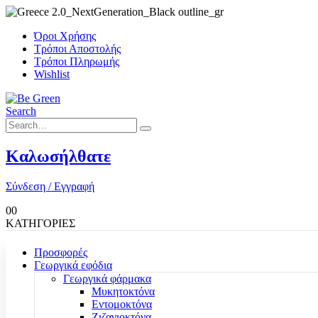
Όροι Χρήσης
Τρόποι Αποστολής
Τρόποι Πληρωμής
Wishlist
Search
Καλωσήλθατε
Σύνδεση / Εγγραφή
0
0
ΚΑΤΗΓΟΡΙΕΣ
Προσφορές
Γεωργικά εφόδια
Γεωργικά φάρμακα
Μυκητοκτόνα
Εντομοκτόνα
Ζιζανιοκτόνα