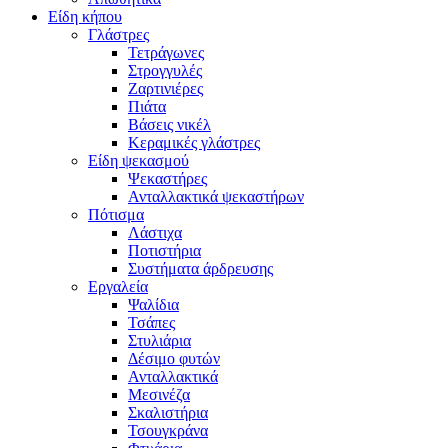
Είδη κήπου
Γλάστρες
Τετράγωνες
Στρογγυλές
Ζαρτινιέρες
Πιάτα
Βάσεις νικέλ
Κεραμικές γλάστρες
Είδη ψεκασμού
Ψεκαστήρες
Ανταλλακτικά ψεκαστήρων
Πότισμα
Λάστιχα
Ποτιστήρια
Συστήματα άρδρευσης
Εργαλεία
Ψαλίδια
Τσάπες
Στυλιάρια
Δέσιμο φυτών
Ανταλλακτικά
Μεσινέζα
Σκαλιστήρια
Τσουγκράνα