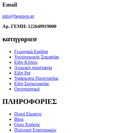
Email
info@begreen.gr
Αρ. ΓΕΜΗ: 122649919000
κατηγοριεσ
Γεωργικά Εφόδια
Υγειονομικής Σημασίας
Είδη Κήπου
Ατομική προστασία
Είδη Pet
Υφάσματα Προστασίας
Είδη Συσκευασίας
Οινοποιητικά
ΠΛΗΡΟΦΟΡΙΕΣ
Ποιοί Είμαστε
Blog
Όροι Χρήσης
Πολιτική Επιστροφών