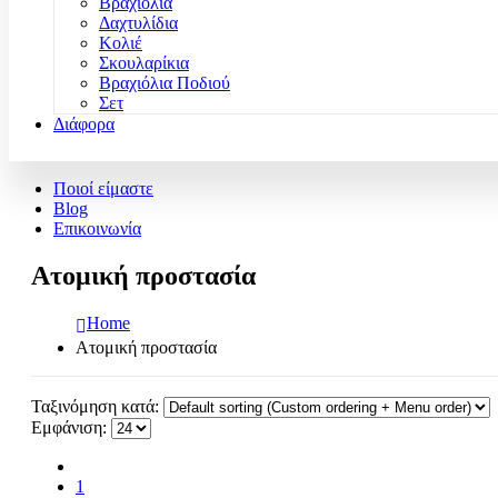
Βραχιόλια
Δαχτυλίδια
Κολιέ
Σκουλαρίκια
Βραχιόλια Ποδιού
Σετ
Διάφορα
Ποιοί είμαστε
Blog
Επικοινωνία
Ατομική προστασία
Home
Ατομική προστασία
Ταξινόμηση κατά:
Εμφάνιση:
1