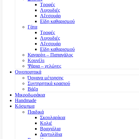
Τροφές
Λιχουδιές
Αξεσουάρ
Είδη καθαρισμού
Γάτα
Τροφές
Λιχουδιές
Αξεσουάρ
Είδη καθαρισμού
Καναρίνι – Παπαγάλος
Κουνέλι
Ψάρια – χελώνες
Οινοποιητικά
Όργανα μέτρησης
Συντηρητικά κρασιού
Βάζα
Μικροδωράκια
Handmade
Κόσμημα
Παιδικά
Σκουλαρίκια
Κολιέ
Βραχιόλια
Δαχτυλίδια