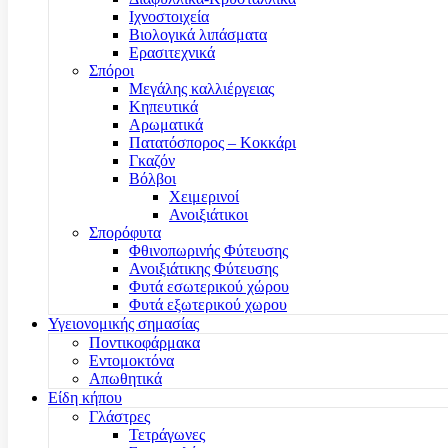
Ιχνοστοιχεία
Βιολογικά λιπάσματα
Ερασιτεχνικά
Σπόροι
Μεγάλης καλλιέργειας
Κηπευτικά
Αρωματικά
Πατατόσπορος – Κοκκάρι
Γκαζόν
Βόλβοι
Χειμερινοί
Ανοιξιάτικοι
Σπορόφυτα
Φθινοπωρινής Φύτευσης
Ανοιξιάτικης Φύτευσης
Φυτά εσωτερικού χώρου
Φυτά εξωτερικού χωρου
Υγειονομικής σημασίας
Ποντικοφάρμακα
Εντομοκτόνα
Απωθητικά
Είδη κήπου
Γλάστρες
Τετράγωνες