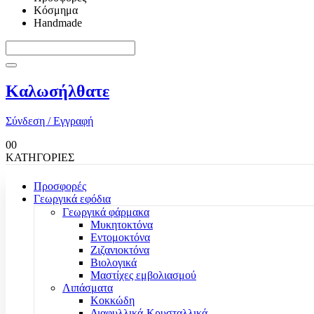
Κόσμημα
Handmade
Καλωσήλθατε
Σύνδεση / Εγγραφή
0
0
ΚΑΤΗΓΟΡΙΕΣ
Προσφορές
Γεωργικά εφόδια
Γεωργικά φάρμακα
Μυκητοκτόνα
Εντομοκτόνα
Ζιζανιοκτόνα
Βιολογικά
Μαστίχες εμβολιασμού
Λιπάσματα
Κοκκώδη
Διαφυλλικά-Κρυσταλλικά