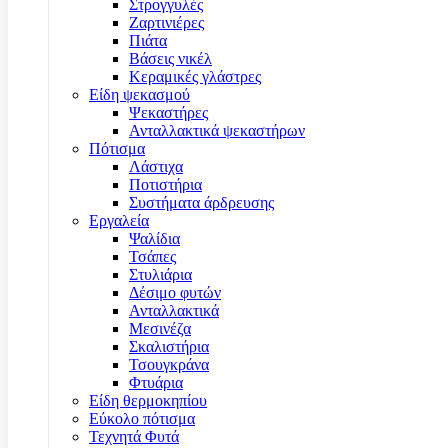
Στρογγυλές
Ζαρτινιέρες
Πιάτα
Βάσεις νικέλ
Κεραμικές γλάστρες
Είδη ψεκασμού
Ψεκαστήρες
Ανταλλακτικά ψεκαστήρων
Πότισμα
Λάστιχα
Ποτιστήρια
Συστήματα άρδρευσης
Εργαλεία
Ψαλίδια
Τσάπες
Στυλιάρια
Δέσιμο φυτών
Ανταλλακτικά
Μεσινέζα
Σκαλιστήρια
Τσουγκράνα
Φτυάρια
Είδη θερμοκηπίου
Εύκολο πότισμα
Τεχνητά Φυτά