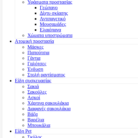
Υφάσματα προστασίας
Γεώπανο
Δίχτυ σκίασης
Αντιπαγετικό
Μουσαμάδες
Ελαιόπανα
Χώματα υποστρώματα
Ατομική προστασία
Μάσκες
Παπούτσια
Γάντια
Γαλότσες
Ένδυση
Στολή ραντίσματος
Είδη συσκευασίας
Σακιά
Σακούλες
Ασκοί
Χάρτινα σακουλάκια
Διαφανές σακουλάκια
Βάζα
Βαρέλια
Μπουκάλια
Είδη Pet
Σκύλος