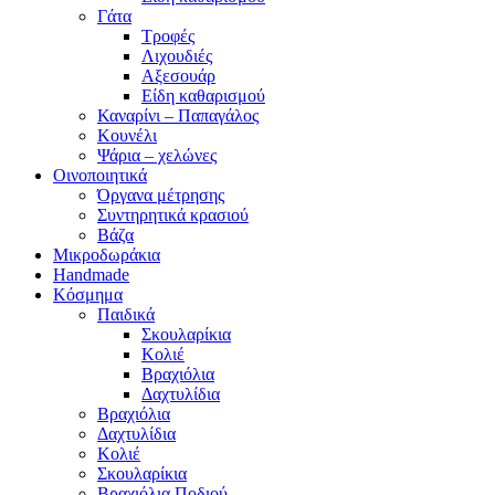
Γάτα
Τροφές
Λιχουδιές
Αξεσουάρ
Είδη καθαρισμού
Καναρίνι – Παπαγάλος
Κουνέλι
Ψάρια – χελώνες
Οινοποιητικά
Όργανα μέτρησης
Συντηρητικά κρασιού
Βάζα
Μικροδωράκια
Handmade
Κόσμημα
Παιδικά
Σκουλαρίκια
Κολιέ
Βραχιόλια
Δαχτυλίδια
Βραχιόλια
Δαχτυλίδια
Κολιέ
Σκουλαρίκια
Βραχιόλια Ποδιού