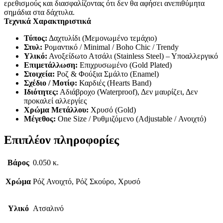
ερεθισμούς και διασφαλίζοντας ότι δεν θα αφήσει ανεπιθύμητα
σημάδια στα δάχτυλα.
Τεχνικά Χαρακτηριστικά
Τύπος:
Δαχτυλίδι (Μεμονωμένο τεμάχιο)
Στυλ:
Ρομαντικό / Minimal / Boho Chic / Trendy
Υλικό:
Ανοξείδωτο Ατσάλι (Stainless Steel) – Υποαλλεργικό
Επιμετάλλωση:
Επιχρυσωμένο (Gold Plated)
Στοιχεία:
Ροζ & Φούξια Σμάλτο (Enamel)
Σχέδιο / Μοτίφ:
Καρδιές (Hearts Band)
Ιδιότητες:
Αδιάβροχο (Waterproof), Δεν μαυρίζει, Δεν
προκαλεί αλλεργίες
Χρώμα Μετάλλου:
Χρυσό (Gold)
Μέγεθος:
One Size / Ρυθμιζόμενο (Adjustable / Ανοιχτό)
Επιπλέον πληροφορίες
Βάρος
0.050 κ.
Χρώμα
Ρόζ Ανοιχτό, Ρόζ Σκούρο, Χρυσό
Υλικό
Ατσαλινό