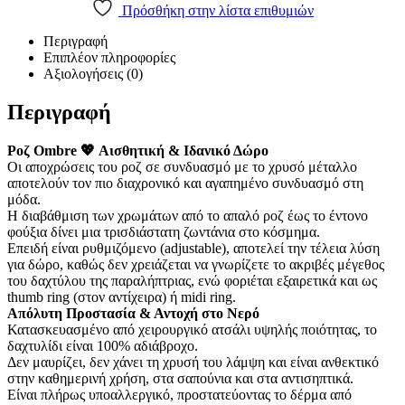
Πρόσθήκη στην λίστα επιθυμιών
Περιγραφή
Επιπλέον πληροφορίες
Αξιολογήσεις (0)
Περιγραφή
Ροζ Ombre 💖 Αισθητική & Ιδανικό Δώρο
Οι αποχρώσεις του ροζ σε συνδυασμό με το χρυσό μέταλλο
αποτελούν τον πιο διαχρονικό και αγαπημένο συνδυασμό στη
μόδα.
Η διαβάθμιση των χρωμάτων από το απαλό ροζ έως το έντονο
φούξια δίνει μια τρισδιάστατη ζωντάνια στο κόσμημα.
Επειδή είναι ρυθμιζόμενο (adjustable), αποτελεί την τέλεια λύση
για δώρο, καθώς δεν χρειάζεται να γνωρίζετε το ακριβές μέγεθος
του δαχτύλου της παραλήπτριας, ενώ φοριέται εξαιρετικά και ως
thumb ring (στον αντίχειρα) ή midi ring.
Απόλυτη Προστασία & Αντοχή στο Νερό
Κατασκευασμένο από χειρουργικό ατσάλι υψηλής ποιότητας, το
δαχτυλίδι είναι 100% αδιάβροχο.
Δεν μαυρίζει, δεν χάνει τη χρυσή του λάμψη και είναι ανθεκτικό
στην καθημερινή χρήση, στα σαπούνια και στα αντισηπτικά.
Είναι πλήρως υποαλλεργικό, προστατεύοντας το δέρμα από