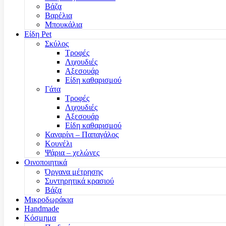
Βάζα
Βαρέλια
Μπουκάλια
Είδη Pet
Σκύλος
Τροφές
Λιχουδιές
Αξεσουάρ
Είδη καθαρισμού
Γάτα
Τροφές
Λιχουδιές
Αξεσουάρ
Είδη καθαρισμού
Καναρίνι – Παπαγάλος
Κουνέλι
Ψάρια – χελώνες
Οινοποιητικά
Όργανα μέτρησης
Συντηρητικά κρασιού
Βάζα
Μικροδωράκια
Handmade
Κόσμημα