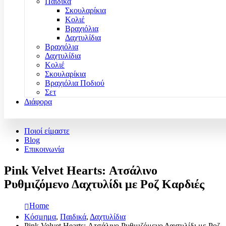
Παιδικά
Σκουλαρίκια
Κολιέ
Βραχιόλια
Δαχτυλίδια
Βραχιόλια
Δαχτυλίδια
Κολιέ
Σκουλαρίκια
Βραχιόλια Ποδιού
Σετ
Διάφορα
Ποιοί είμαστε
Blog
Επικοινωνία
Pink Velvet Hearts: Ατσάλινο
Ρυθμιζόμενο Δαχτυλίδι με Ροζ Καρδιές
Home
Κόσμημα
,
Παιδικά
,
Δαχτυλίδια
Pink Velvet Hearts: Ατσάλινο Ρυθμιζόμενο Δαχτυλίδι με Ροζ