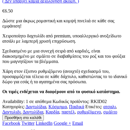
( Δεν υπάρχει καμία αξιολόγηση ακόμη. )
€
6.50
Δώστε μια άκρως ρομαντική και κομψή πινελιά σε κάθε σας
εμφάνιση!
Χειροποίητο δαχτυλίδι από premium, υποαλλεργικό ανοξείδωτο
ατσάλι με λαμπερή χρυσή επιχρύσωση.
Σχεδιασμένο με μια συνεχή σειρά από καρδιές, είναι
διακοσμημένο με σμάλτο σε διαβαθμίσεις του ροζ και του φούξια
που μαγνητίζουν τα βλέμματα.
Χάρη στον έξυπνο ρυθμιζόμενο (ανοιχτό) σχεδιασμό του,
προσαρμόζεται τέλεια σε κάθε δάχτυλο, καθιστώντας το το ιδανικό
δώρο για εσάς ή τα αγαπημένα σας πρόσωπα.
Οι τιμές ενδέχεται να διαφέρουν από το φυσικό κατάστημα.
Availability:
1 σε απόθεμα
Κωδικός προϊόντος:
RKID02
Κατηγορίες:
Δαχτυλίδια
,
Κόσμημα
,
Παιδικά
Ετικέτες:
ατσαλι
,
Δαχτυλιδι
,
Δαχτυλίδια
,
Καρδία
,
παστέλ
,
ρυθμιζόμενο
,
σμάλτο
Προσθήκη στο καλάθι
Facebook
Twitter
LinkedIn
Google +
Email