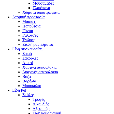
Μουσαμάδες
Ελαιόπανα
Χώματα υποστρώματα
Ατομική προστασία
Μάσκες
Παπούτσια
Γάντια
Γαλότσες
Ένδυση
Στολή ραντίσματος
Είδη συσκευασίας
Σακιά
Σακούλες
Ασκοί
Χάρτινα σακουλάκια
Διαφανές σακουλάκια
Βάζα
Βαρέλια
Μπουκάλια
Είδη Pet
Σκύλος
Τροφές
Λιχουδιές
Αξεσουάρ
Είδη καθαρισμού