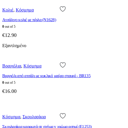
Κολιέ
,
Κόσμημα
Ατσάλινο κολιέ με πέρλα (N1628)
0
out of 5
€
12.90
Εξαντλημένο
Βραχιόλια
,
Κόσμημα
Βραχιόλι από ατσάλι με κυκλικό μαύρο σταυρό - BR135
0
out of 5
€
16.00
Κόσμημα
,
Σκουλαρίκια
Σκουλαρίκια καρφωτά σε σχήμα v χρώμα ασημί (E1253)