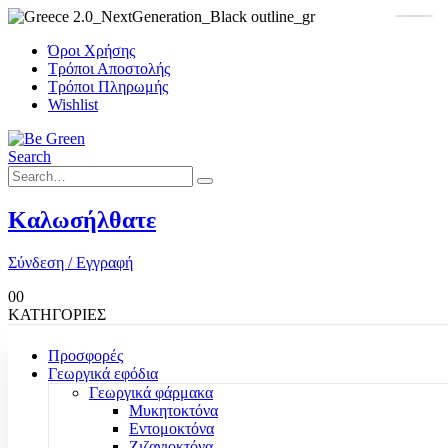
Όροι Χρήσης
Τρόποι Αποστολής
Τρόποι Πληρωμής
Wishlist
Search
Καλωσήλθατε
Σύνδεση / Εγγραφή
0
0
ΚΑΤΗΓΟΡΙΕΣ
Προσφορές
Γεωργικά εφόδια
Γεωργικά φάρμακα
Μυκητοκτόνα
Εντομοκτόνα
Ζιζανιοκτόνα