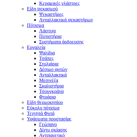
Κεραμικές γλάστρες
Είδη ψεκασμού
Ψεκαστήρες
Ανταλλακτικά ψεκαστήρων
Πότισμα
Λάστιχα
Ποτιστήρια
Συστήματα άρδρευσης
Εργαλεία
Ψαλίδια
Τσάπες
Στυλιάρια
Δέσιμο φυτών
Ανταλλακτικά
Μεσινέζα
Σκαλιστήρια
Τσουγκράνα
Φτυάρια
Είδη θερμοκηπίου
Εύκολο πότισμα
Τεχνητά Φυτά
Υφάσματα προστασίας
Γεώπανο
Δίχτυ σκίασης
Αντιπαγετικό