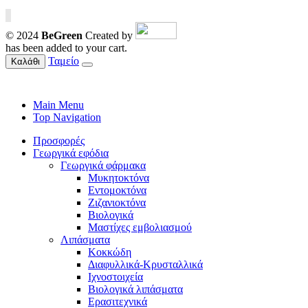
© 2024
BeGreen
Created by
has been added to your cart.
Ταμείο
Καλάθι
Main Menu
Top Navigation
Προσφορές
Γεωργικά εφόδια
Γεωργικά φάρμακα
Μυκητοκτόνα
Εντομοκτόνα
Ζιζανιοκτόνα
Βιολογικά
Μαστίχες εμβολιασμού
Λιπάσματα
Κοκκώδη
Διαφυλλικά-Κρυσταλλικά
Ιχνοστοιχεία
Βιολογικά λιπάσματα
Ερασιτεχνικά