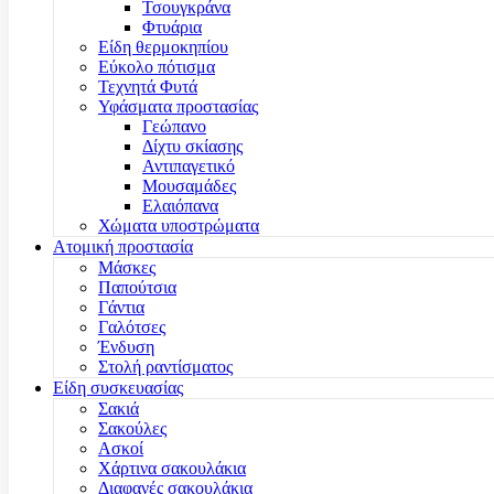
Τσουγκράνα
Φτυάρια
Είδη θερμοκηπίου
Εύκολο πότισμα
Τεχνητά Φυτά
Υφάσματα προστασίας
Γεώπανο
Δίχτυ σκίασης
Αντιπαγετικό
Μουσαμάδες
Ελαιόπανα
Χώματα υποστρώματα
Ατομική προστασία
Μάσκες
Παπούτσια
Γάντια
Γαλότσες
Ένδυση
Στολή ραντίσματος
Είδη συσκευασίας
Σακιά
Σακούλες
Ασκοί
Χάρτινα σακουλάκια
Διαφανές σακουλάκια