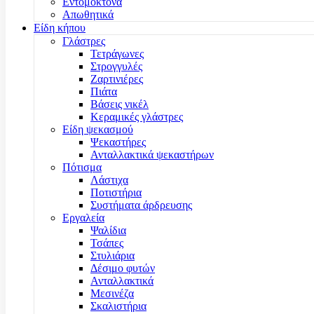
Εντομοκτόνα
Απωθητικά
Είδη κήπου
Γλάστρες
Τετράγωνες
Στρογγυλές
Ζαρτινιέρες
Πιάτα
Βάσεις νικέλ
Κεραμικές γλάστρες
Είδη ψεκασμού
Ψεκαστήρες
Ανταλλακτικά ψεκαστήρων
Πότισμα
Λάστιχα
Ποτιστήρια
Συστήματα άρδρευσης
Εργαλεία
Ψαλίδια
Τσάπες
Στυλιάρια
Δέσιμο φυτών
Ανταλλακτικά
Μεσινέζα
Σκαλιστήρια