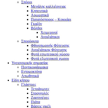
Σπόροι
Μεγάλης καλλιέργειας
Κηπευτικά
Αρωματικά
Πατατόσπορος – Κοκκάρι
Γκαζόν
Βόλβοι
Χειμερινοί
Ανοιξιάτικοι
Σπορόφυτα
Φθινοπωρινής Φύτευσης
Ανοιξιάτικης Φύτευσης
Φυτά εσωτερικού χώρου
Φυτά εξωτερικού χωρου
Υγειονομικής σημασίας
Ποντικοφάρμακα
Εντομοκτόνα
Απωθητικά
Είδη κήπου
Γλάστρες
Τετράγωνες
Στρογγυλές
Ζαρτινιέρες
Πιάτα
Βάσεις νικέλ