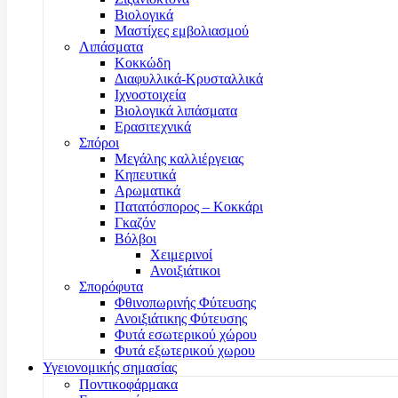
Βιολογικά
Μαστίχες εμβολιασμού
Λιπάσματα
Κοκκώδη
Διαφυλλικά-Κρυσταλλικά
Ιχνοστοιχεία
Βιολογικά λιπάσματα
Ερασιτεχνικά
Σπόροι
Μεγάλης καλλιέργειας
Κηπευτικά
Αρωματικά
Πατατόσπορος – Κοκκάρι
Γκαζόν
Βόλβοι
Χειμερινοί
Ανοιξιάτικοι
Σπορόφυτα
Φθινοπωρινής Φύτευσης
Ανοιξιάτικης Φύτευσης
Φυτά εσωτερικού χώρου
Φυτά εξωτερικού χωρου
Υγειονομικής σημασίας
Ποντικοφάρμακα