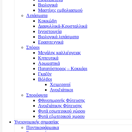
Βιολογικά
Μαστίχες εμβολιασμού
Λιπάσματα
Κοκκώδη
Διαφυλλικά-Κρυσταλλικά
Ιχνοστοιχεία
Βιολογικά λιπάσματα
Ερασιτεχνικά
Σπόροι
Μεγάλης καλλιέργειας
Κηπευτικά
Αρωματικά
Πατατόσπορος – Κοκκάρι
Γκαζόν
Βόλβοι
Χειμερινοί
Ανοιξιάτικοι
Σπορόφυτα
Φθινοπωρινής Φύτευσης
Ανοιξιάτικης Φύτευσης
Φυτά εσωτερικού χώρου
Φυτά εξωτερικού χωρου
Υγειονομικής σημασίας
Ποντικοφάρμακα