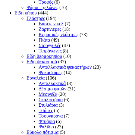
Τροφές
(6)
Ψάρια - χελώνες
(16)
Είδη κήπου
(444)
Γλάστρες
(194)
Βάσεις νικέλ
(7)
Ζαρτινιέρες
(18)
Κεραμικές γλάστρες
(73)
Πιάτα
(49)
Στρογγυλές
(47)
Τετράγωνες
(8)
Είδη θερμοκηπίου
(10)
Είδη ψεκασμού
(37)
Ανταλλακτικά ψεκαστήρων
(23)
Ψεκαστήρες
(14)
Εργαλεία
(106)
Ανταλλακτικά
(8)
Δέσιμο φυτών
(31)
Μεσινέζα
(20)
Σκαλιστήρια
(6)
Στυλιάρια
(3)
Τσάπες
(5)
Τσουγκράνα
(7)
Φτυάρια
(6)
Ψαλίδια
(23)
Εύκολο πότισμα
(5)