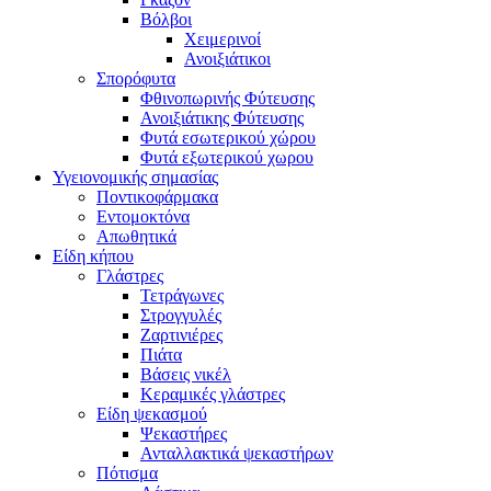
Βόλβοι
Χειμερινοί
Ανοιξιάτικοι
Σπορόφυτα
Φθινοπωρινής Φύτευσης
Ανοιξιάτικης Φύτευσης
Φυτά εσωτερικού χώρου
Φυτά εξωτερικού χωρου
Υγειονομικής σημασίας
Ποντικοφάρμακα
Εντομοκτόνα
Απωθητικά
Είδη κήπου
Γλάστρες
Τετράγωνες
Στρογγυλές
Ζαρτινιέρες
Πιάτα
Βάσεις νικέλ
Κεραμικές γλάστρες
Είδη ψεκασμού
Ψεκαστήρες
Ανταλλακτικά ψεκαστήρων
Πότισμα