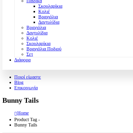
Παιδικά
Σκουλαρίκια
Κολιέ
Βραχιόλια
Δαχτυλίδια
Βραχιόλια
Δαχτυλίδια
Κολιέ
Σκουλαρίκια
Βραχιόλια Ποδιού
Σετ
Διάφορα
Ποιοί είμαστε
Blog
Επικοινωνία
Bunny Tails
Home
Product Tag -
Bunny Tails