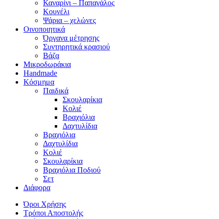
Καναρίνι – Παπαγάλος
Κουνέλι
Ψάρια – χελώνες
Οινοποιητικά
Όργανα μέτρησης
Συντηρητικά κρασιού
Βάζα
Μικροδωράκια
Handmade
Κόσμημα
Παιδικά
Σκουλαρίκια
Κολιέ
Βραχιόλια
Δαχτυλίδια
Βραχιόλια
Δαχτυλίδια
Κολιέ
Σκουλαρίκια
Βραχιόλια Ποδιού
Σετ
Διάφορα
Όροι Χρήσης
Τρόποι Αποστολής