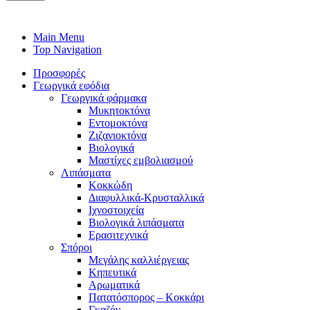
Main Menu
Top Navigation
Προσφορές
Γεωργικά εφόδια
Γεωργικά φάρμακα
Μυκητοκτόνα
Εντομοκτόνα
Ζιζανιοκτόνα
Βιολογικά
Μαστίχες εμβολιασμού
Λιπάσματα
Κοκκώδη
Διαφυλλικά-Κρυσταλλικά
Ιχνοστοιχεία
Βιολογικά λιπάσματα
Ερασιτεχνικά
Σπόροι
Μεγάλης καλλιέργειας
Κηπευτικά
Αρωματικά
Πατατόσπορος – Κοκκάρι
Γκαζόν