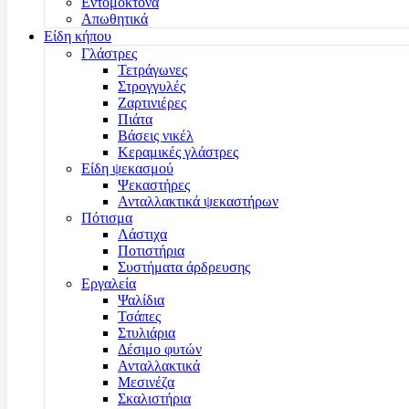
Εντομοκτόνα
Απωθητικά
Είδη κήπου
Γλάστρες
Τετράγωνες
Στρογγυλές
Ζαρτινιέρες
Πιάτα
Βάσεις νικέλ
Κεραμικές γλάστρες
Είδη ψεκασμού
Ψεκαστήρες
Ανταλλακτικά ψεκαστήρων
Πότισμα
Λάστιχα
Ποτιστήρια
Συστήματα άρδρευσης
Εργαλεία
Ψαλίδια
Τσάπες
Στυλιάρια
Δέσιμο φυτών
Ανταλλακτικά
Μεσινέζα
Σκαλιστήρια