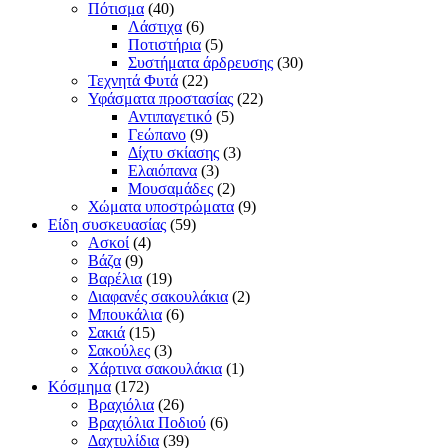
Πότισμα
(40)
Λάστιχα
(6)
Ποτιστήρια
(5)
Συστήματα άρδρευσης
(30)
Τεχνητά Φυτά
(22)
Υφάσματα προστασίας
(22)
Αντιπαγετικό
(5)
Γεώπανο
(9)
Δίχτυ σκίασης
(3)
Ελαιόπανα
(3)
Μουσαμάδες
(2)
Χώματα υποστρώματα
(9)
Είδη συσκευασίας
(59)
Ασκοί
(4)
Βάζα
(9)
Βαρέλια
(19)
Διαφανές σακουλάκια
(2)
Μπουκάλια
(6)
Σακιά
(15)
Σακούλες
(3)
Χάρτινα σακουλάκια
(1)
Κόσμημα
(172)
Βραχιόλια
(26)
Βραχιόλια Ποδιού
(6)
Δαχτυλίδια
(39)