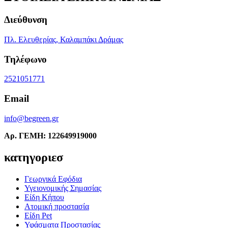
Διεύθυνση
Πλ. Ελευθερίας, Καλαμπάκι Δράμας
Τηλέφωνο
2521051771
Email
info@begreen.gr
Αρ. ΓΕΜΗ: 122649919000
κατηγοριεσ
Γεωργικά Εφόδια
Υγειονομικής Σημασίας
Είδη Κήπου
Ατομική προστασία
Είδη Pet
Υφάσματα Προστασίας