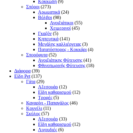
Κοκκώδη
(9)
Σπόροι
(273)
Αρωματικά
(24)
Βόλβοι
(98)
Ανοιξιάτικοι
(55)
Χειμερινοί
(45)
Γκαζόν
(5)
Κηπευτικά
(141)
Μεγάλης καλλιέργειας
(3)
Πατατόσπορος - Κοκκάρι
(4)
Σπορόφυτα
(52)
Ανοιξιάτικης Φύτευσης
(41)
Φθινοπωρινής Φύτευσης
(18)
Διάφορα
(39)
Είδη Pet
(137)
Γάτα
(29)
Αξεσουάρ
(12)
Είδη καθαρισμού
(12)
Τροφές
(5)
Καναρίνι - Παπαγάλος
(46)
Κουνέλι
(11)
Σκύλος
(57)
Αξεσουάρ
(33)
Είδη καθαρισμού
(12)
Λιχουδιές
(6)