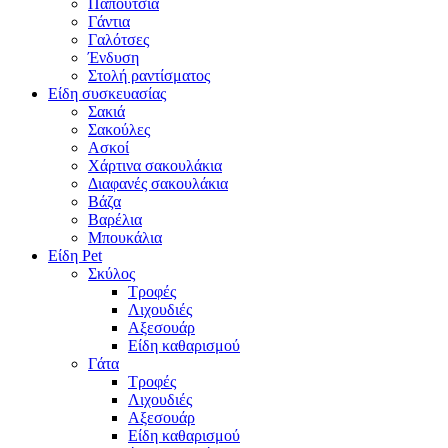
Παπούτσια
Γάντια
Γαλότσες
Ένδυση
Στολή ραντίσματος
Είδη συσκευασίας
Σακιά
Σακούλες
Ασκοί
Χάρτινα σακουλάκια
Διαφανές σακουλάκια
Βάζα
Βαρέλια
Μπουκάλια
Είδη Pet
Σκύλος
Τροφές
Λιχουδιές
Αξεσουάρ
Είδη καθαρισμού
Γάτα
Τροφές
Λιχουδιές
Αξεσουάρ
Είδη καθαρισμού