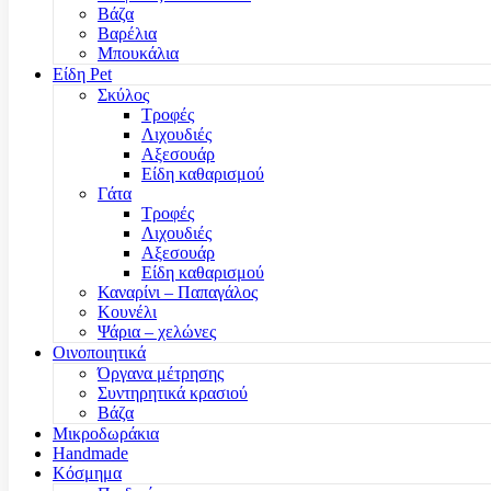
Βάζα
Βαρέλια
Μπουκάλια
Είδη Pet
Σκύλος
Τροφές
Λιχουδιές
Αξεσουάρ
Είδη καθαρισμού
Γάτα
Τροφές
Λιχουδιές
Αξεσουάρ
Είδη καθαρισμού
Καναρίνι – Παπαγάλος
Κουνέλι
Ψάρια – χελώνες
Οινοποιητικά
Όργανα μέτρησης
Συντηρητικά κρασιού
Βάζα
Μικροδωράκια
Handmade
Κόσμημα