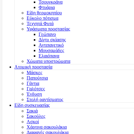
Τσουγκράνα
Φτυάρια
Είδη θερμοκηπίου
Εύκολο πότισμα
Τεχνητά Φυτά
Υφάσματα προστασίας
Γεώπανο
Δίχτυ σκίασης
Αντιπαγετικό
Μουσαμάδες
Ελαιόπανα
Χώματα υποστρώματα
Ατομική προστασία
Μάσκες
Παπούτσια
Γάντια
Γαλότσες
Ένδυση
Στολή ραντίσματος
Είδη συσκευασίας
Σακιά
Σακούλες
Ασκοί
Χάρτινα σακουλάκια
Διαφανές σακουλάκια