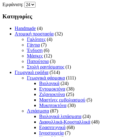
Εμφάνιση:
Κατηγορίες
Handmade
(4)
Ατομική προστασία
(32)
Γαλότσες
(4)
Γάντια
(7)
Ένδυση
(6)
Μάσκες
(12)
Παπούτσια
(3)
Στολή ραντίσματος
(1)
Γεωργικά εφόδια
(514)
Γεωργικά φάρμακα
(111)
Βιολογικά
(24)
Εντομοκτόνα
(38)
Ζιζανιοκτόνα
(25)
Μαστίχες εμβολιασμού
(5)
Μυκητοκτόνα
(30)
Λιπάσματα
(87)
Βιολογικά λιπάσματα
(24)
Διαφυλλικά-Κρυσταλλικά
(48)
Ερασιτεχνικά
(68)
Ιχνοστοιχεία
(7)