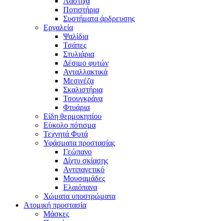
Λάστιχα
Ποτιστήρια
Συστήματα άρδρευσης
Εργαλεία
Ψαλίδια
Τσάπες
Στυλιάρια
Δέσιμο φυτών
Ανταλλακτικά
Μεσινέζα
Σκαλιστήρια
Τσουγκράνα
Φτυάρια
Είδη θερμοκηπίου
Εύκολο πότισμα
Τεχνητά Φυτά
Υφάσματα προστασίας
Γεώπανο
Δίχτυ σκίασης
Αντιπαγετικό
Μουσαμάδες
Ελαιόπανα
Χώματα υποστρώματα
Ατομική προστασία
Μάσκες