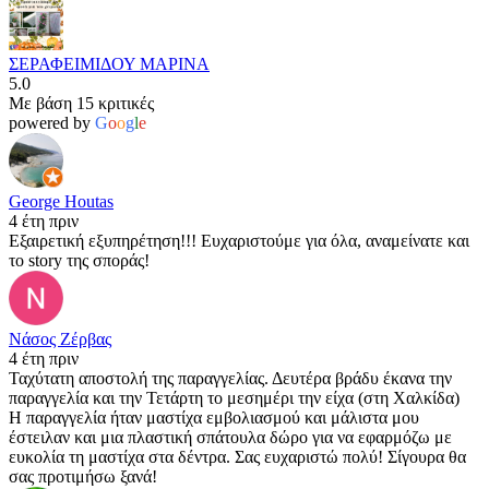
ΣΕΡΑΦΕΙΜΙΔΟΥ ΜΑΡΙΝΑ
5.0
Με βάση 15 κριτικές
powered by
G
o
o
g
l
e
George Houtas
4 έτη πριν
Εξαιρετική εξυπηρέτηση!!! Ευχαριστούμε για όλα, αναμείνατε και
το story της σποράς!
Νάσος Ζέρβας
4 έτη πριν
Ταχύτατη αποστολή της παραγγελίας. Δευτέρα βράδυ έκανα την
παραγγελία και την Τετάρτη το μεσημέρι την είχα (στη Χαλκίδα)
Η παραγγελία ήταν μαστίχα εμβολιασμού και μάλιστα μου
έστειλαν και μια πλαστική σπάτουλα δώρο για να εφαρμόζω με
ευκολία τη μαστίχα στα δέντρα. Σας ευχαριστώ πολύ! Σίγουρα θα
σας προτιμήσω ξανά!