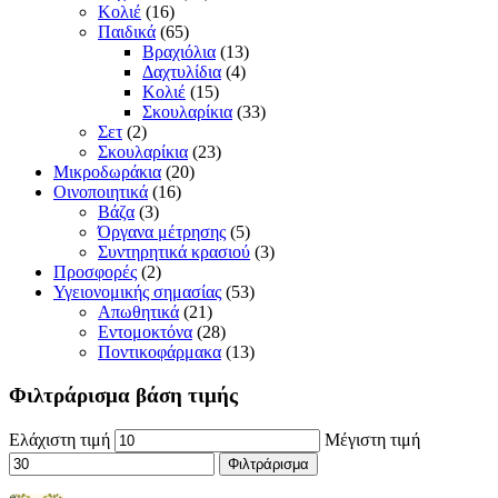
Κολιέ
(16)
Παιδικά
(65)
Βραχιόλια
(13)
Δαχτυλίδια
(4)
Κολιέ
(15)
Σκουλαρίκια
(33)
Σετ
(2)
Σκουλαρίκια
(23)
Μικροδωράκια
(20)
Οινοποιητικά
(16)
Βάζα
(3)
Όργανα μέτρησης
(5)
Συντηρητικά κρασιού
(3)
Προσφορές
(2)
Υγειονομικής σημασίας
(53)
Απωθητικά
(21)
Εντομοκτόνα
(28)
Ποντικοφάρμακα
(13)
Φιλτράρισμα βάση τιμής
Ελάχιστη τιμή
Μέγιστη τιμή
Φιλτράρισμα