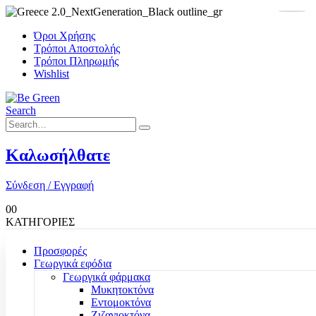
Όροι Χρήσης
Τρόποι Αποστολής
Τρόποι Πληρωμής
Wishlist
Search
Καλωσήλθατε
Σύνδεση / Εγγραφή
0
0
ΚΑΤΗΓΟΡΙΕΣ
Προσφορές
Γεωργικά εφόδια
Γεωργικά φάρμακα
Μυκητοκτόνα
Εντομοκτόνα
Ζιζανιοκτόνα