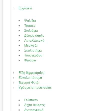
Εργαλεία
Ψαλίδια
Τσάπες
Στυλιάρια
Δέσιμο φυτών
Ανταλλακτικά
Μεσινέζα
Σκαλιστήρια
Τσουγκράνα
Φτυάρια
Είδη θερμοκηπίου
Εύκολο πότισμα
Τεχνητά Φυτά
Υφάσματα προστασίας
Γεώπανο
Δίχτυ σκίασης
Αντιπαγετικό