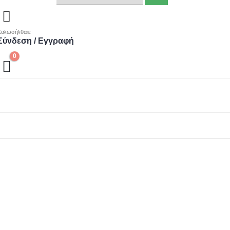
Καλωσήλθατε
Σύνδεση / Εγγραφή
0