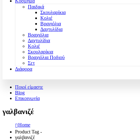
Κόσμημα
Παιδικά
Σκουλαρίκια
Κολιέ
Βραχιόλια
Δαχτυλίδια
Βραχιόλια
Δαχτυλίδια
Κολιέ
Σκουλαρίκια
Βραχιόλια Ποδιού
Σετ
Διάφορα
Ποιοί είμαστε
Blog
Επικοινωνία
γαλβανιζέ
Home
Product Tag -
γαλβανιζέ