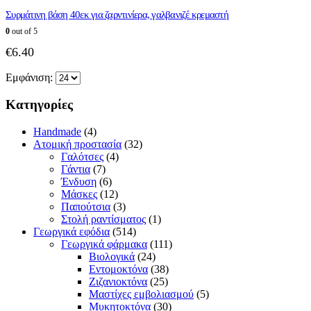
Συρμάτινη βάση 40εκ για ζαρντινίερα, γαλβανιζέ κρεμαστή
0
out of 5
€
6.40
Εμφάνιση:
Κατηγορίες
Handmade
(4)
Ατομική προστασία
(32)
Γαλότσες
(4)
Γάντια
(7)
Ένδυση
(6)
Μάσκες
(12)
Παπούτσια
(3)
Στολή ραντίσματος
(1)
Γεωργικά εφόδια
(514)
Γεωργικά φάρμακα
(111)
Βιολογικά
(24)
Εντομοκτόνα
(38)
Ζιζανιοκτόνα
(25)
Μαστίχες εμβολιασμού
(5)
Μυκητοκτόνα
(30)