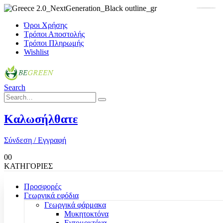
Όροι Χρήσης
Τρόποι Αποστολής
Τρόποι Πληρωμής
Wishlist
Search
Καλωσήλθατε
Σύνδεση / Εγγραφή
0
0
ΚΑΤΗΓΟΡΙΕΣ
Προσφορές
Γεωργικά εφόδια
Γεωργικά φάρμακα
Μυκητοκτόνα
Εντομοκτόνα