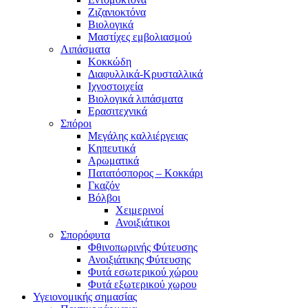
Ζιζανιοκτόνα
Βιολογικά
Μαστίχες εμβολιασμού
Λιπάσματα
Κοκκώδη
Διαφυλλικά-Κρυσταλλικά
Ιχνοστοιχεία
Βιολογικά λιπάσματα
Ερασιτεχνικά
Σπόροι
Μεγάλης καλλιέργειας
Κηπευτικά
Αρωματικά
Πατατόσπορος – Κοκκάρι
Γκαζόν
Βόλβοι
Χειμερινοί
Ανοιξιάτικοι
Σπορόφυτα
Φθινοπωρινής Φύτευσης
Ανοιξιάτικης Φύτευσης
Φυτά εσωτερικού χώρου
Φυτά εξωτερικού χωρου
Υγειονομικής σημασίας