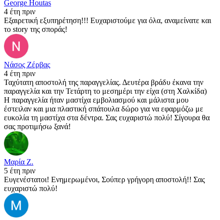
George Houtas
4 έτη πριν
Εξαιρετική εξυπηρέτηση!!! Ευχαριστούμε για όλα, αναμείνατε και
το story της σποράς!
Νάσος Ζέρβας
4 έτη πριν
Ταχύτατη αποστολή της παραγγελίας. Δευτέρα βράδυ έκανα την
παραγγελία και την Τετάρτη το μεσημέρι την είχα (στη Χαλκίδα)
Η παραγγελία ήταν μαστίχα εμβολιασμού και μάλιστα μου
έστειλαν και μια πλαστική σπάτουλα δώρο για να εφαρμόζω με
ευκολία τη μαστίχα στα δέντρα. Σας ευχαριστώ πολύ! Σίγουρα θα
σας προτιμήσω ξανά!
Μαρία Ζ.
5 έτη πριν
Ευγενέστατοι! Ενημερωμένοι, Σούπερ γρήγορη αποστολή!! Σας
ευχαριστώ πολύ!