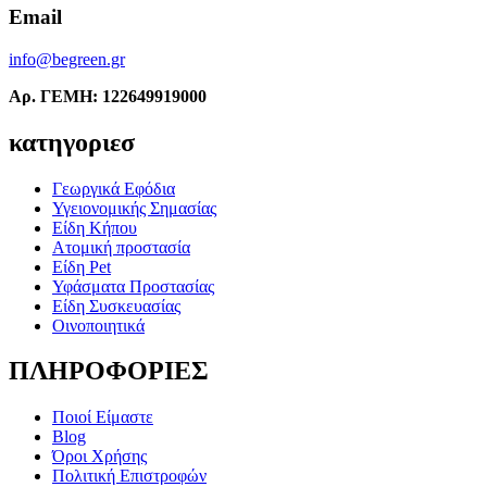
Email
info@begreen.gr
Αρ. ΓΕΜΗ: 122649919000
κατηγοριεσ
Γεωργικά Εφόδια
Υγειονομικής Σημασίας
Είδη Κήπου
Ατομική προστασία
Είδη Pet
Υφάσματα Προστασίας
Είδη Συσκευασίας
Οινοποιητικά
ΠΛΗΡΟΦΟΡΙΕΣ
Ποιοί Είμαστε
Blog
Όροι Χρήσης
Πολιτική Επιστροφών