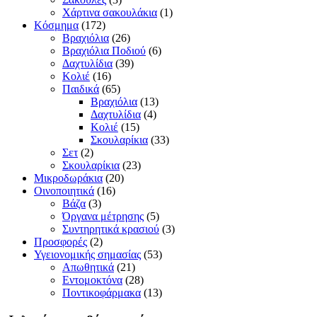
Χάρτινα σακουλάκια
(1)
Κόσμημα
(172)
Βραχιόλια
(26)
Βραχιόλια Ποδιού
(6)
Δαχτυλίδια
(39)
Κολιέ
(16)
Παιδικά
(65)
Βραχιόλια
(13)
Δαχτυλίδια
(4)
Κολιέ
(15)
Σκουλαρίκια
(33)
Σετ
(2)
Σκουλαρίκια
(23)
Μικροδωράκια
(20)
Οινοποιητικά
(16)
Βάζα
(3)
Όργανα μέτρησης
(5)
Συντηρητικά κρασιού
(3)
Προσφορές
(2)
Υγειονομικής σημασίας
(53)
Απωθητικά
(21)
Εντομοκτόνα
(28)
Ποντικοφάρμακα
(13)