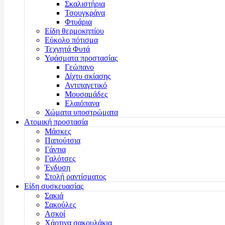
Σκαλιστήρια
Τσουγκράνα
Φτυάρια
Είδη θερμοκηπίου
Εύκολο πότισμα
Τεχνητά Φυτά
Υφάσματα προστασίας
Γεώπανο
Δίχτυ σκίασης
Αντιπαγετικό
Μουσαμάδες
Ελαιόπανα
Χώματα υποστρώματα
Ατομική προστασία
Μάσκες
Παπούτσια
Γάντια
Γαλότσες
Ένδυση
Στολή ραντίσματος
Είδη συσκευασίας
Σακιά
Σακούλες
Ασκοί
Χάρτινα σακουλάκια