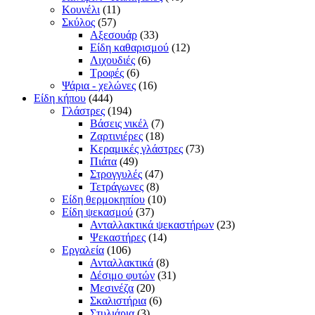
Κουνέλι
(11)
Σκύλος
(57)
Αξεσουάρ
(33)
Είδη καθαρισμού
(12)
Λιχουδιές
(6)
Τροφές
(6)
Ψάρια - χελώνες
(16)
Είδη κήπου
(444)
Γλάστρες
(194)
Βάσεις νικέλ
(7)
Ζαρτινιέρες
(18)
Κεραμικές γλάστρες
(73)
Πιάτα
(49)
Στρογγυλές
(47)
Τετράγωνες
(8)
Είδη θερμοκηπίου
(10)
Είδη ψεκασμού
(37)
Ανταλλακτικά ψεκαστήρων
(23)
Ψεκαστήρες
(14)
Εργαλεία
(106)
Ανταλλακτικά
(8)
Δέσιμο φυτών
(31)
Μεσινέζα
(20)
Σκαλιστήρια
(6)
Στυλιάρια
(3)