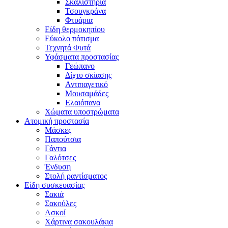
Σκαλιστήρια
Τσουγκράνα
Φτυάρια
Είδη θερμοκηπίου
Εύκολο πότισμα
Τεχνητά Φυτά
Υφάσματα προστασίας
Γεώπανο
Δίχτυ σκίασης
Αντιπαγετικό
Μουσαμάδες
Ελαιόπανα
Χώματα υποστρώματα
Ατομική προστασία
Μάσκες
Παπούτσια
Γάντια
Γαλότσες
Ένδυση
Στολή ραντίσματος
Είδη συσκευασίας
Σακιά
Σακούλες
Ασκοί
Χάρτινα σακουλάκια