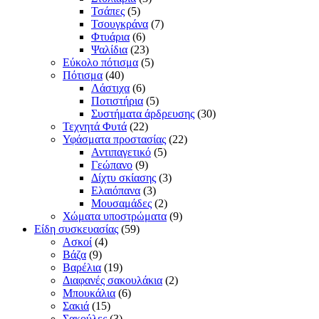
Τσάπες
(5)
Τσουγκράνα
(7)
Φτυάρια
(6)
Ψαλίδια
(23)
Εύκολο πότισμα
(5)
Πότισμα
(40)
Λάστιχα
(6)
Ποτιστήρια
(5)
Συστήματα άρδρευσης
(30)
Τεχνητά Φυτά
(22)
Υφάσματα προστασίας
(22)
Αντιπαγετικό
(5)
Γεώπανο
(9)
Δίχτυ σκίασης
(3)
Ελαιόπανα
(3)
Μουσαμάδες
(2)
Χώματα υποστρώματα
(9)
Είδη συσκευασίας
(59)
Ασκοί
(4)
Βάζα
(9)
Βαρέλια
(19)
Διαφανές σακουλάκια
(2)
Μπουκάλια
(6)
Σακιά
(15)
Σακούλες
(3)