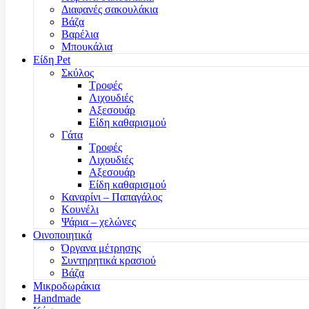
Διαφανές σακουλάκια
Βάζα
Βαρέλια
Μπουκάλια
Είδη Pet
Σκύλος
Τροφές
Λιχουδιές
Αξεσουάρ
Είδη καθαρισμού
Γάτα
Τροφές
Λιχουδιές
Αξεσουάρ
Είδη καθαρισμού
Καναρίνι – Παπαγάλος
Κουνέλι
Ψάρια – χελώνες
Οινοποιητικά
Όργανα μέτρησης
Συντηρητικά κρασιού
Βάζα
Μικροδωράκια
Handmade