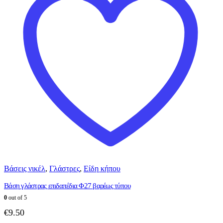
Βάσεις νικέλ
,
Γλάστρες
,
Είδη κήπου
Βάση γλάστρας επιδαπέδια Φ27 βαρέως τύπου
0
out of 5
€
9.50