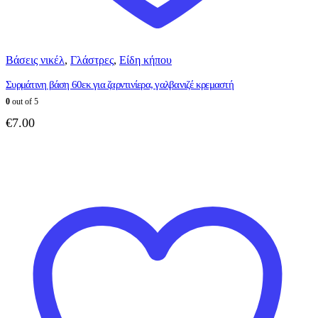
Βάσεις νικέλ
,
Γλάστρες
,
Είδη κήπου
Συρμάτινη βάση 60εκ για ζαρντινίερα, γαλβανιζέ κρεμαστή
0
out of 5
€
7.00