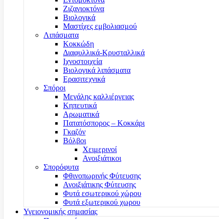
Ζιζανιοκτόνα
Βιολογικά
Μαστίχες εμβολιασμού
Λιπάσματα
Κοκκώδη
Διαφυλλικά-Κρυσταλλικά
Ιχνοστοιχεία
Βιολογικά λιπάσματα
Ερασιτεχνικά
Σπόροι
Μεγάλης καλλιέργειας
Κηπευτικά
Αρωματικά
Πατατόσπορος – Κοκκάρι
Γκαζόν
Βόλβοι
Χειμερινοί
Ανοιξιάτικοι
Σπορόφυτα
Φθινοπωρινής Φύτευσης
Ανοιξιάτικης Φύτευσης
Φυτά εσωτερικού χώρου
Φυτά εξωτερικού χωρου
Υγειονομικής σημασίας