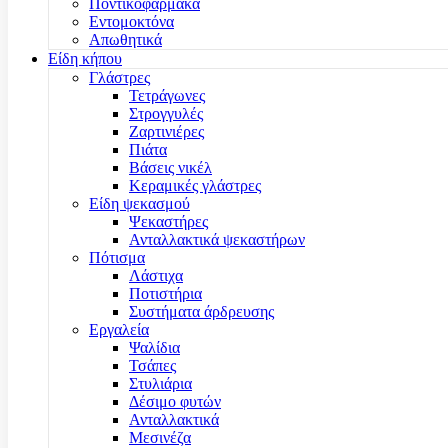
Ποντικοφάρμακα
Εντομοκτόνα
Απωθητικά
Είδη κήπου
Γλάστρες
Τετράγωνες
Στρογγυλές
Ζαρτινιέρες
Πιάτα
Βάσεις νικέλ
Κεραμικές γλάστρες
Είδη ψεκασμού
Ψεκαστήρες
Ανταλλακτικά ψεκαστήρων
Πότισμα
Λάστιχα
Ποτιστήρια
Συστήματα άρδρευσης
Εργαλεία
Ψαλίδια
Τσάπες
Στυλιάρια
Δέσιμο φυτών
Ανταλλακτικά
Μεσινέζα