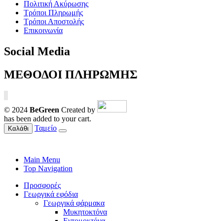
Πολιτική Ακύρωσης
Τρόποι Πληρωμής
Τρόποι Αποστολής
Επικοινωνία
Social Media
ΜΕΘΟΔΟΙ ΠΛΗΡΩΜΗΣ
© 2024
BeGreen
Created by
has been added to your cart.
Ταμείο
Καλάθι
Main Menu
Top Navigation
Προσφορές
Γεωργικά εφόδια
Γεωργικά φάρμακα
Μυκητοκτόνα
Εντομοκτόνα