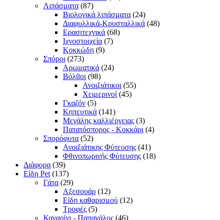
Λιπάσματα
(87)
Βιολογικά λιπάσματα
(24)
Διαφυλλικά-Κρυσταλλικά
(48)
Ερασιτεχνικά
(68)
Ιχνοστοιχεία
(7)
Κοκκώδη
(9)
Σπόροι
(273)
Αρωματικά
(24)
Βόλβοι
(98)
Ανοιξιάτικοι
(55)
Χειμερινοί
(45)
Γκαζόν
(5)
Κηπευτικά
(141)
Μεγάλης καλλιέργειας
(3)
Πατατόσπορος - Κοκκάρι
(4)
Σπορόφυτα
(52)
Ανοιξιάτικης Φύτευσης
(41)
Φθινοπωρινής Φύτευσης
(18)
Διάφορα
(39)
Είδη Pet
(137)
Γάτα
(29)
Αξεσουάρ
(12)
Είδη καθαρισμού
(12)
Τροφές
(5)
Καναρίνι - Παπαγάλος
(46)