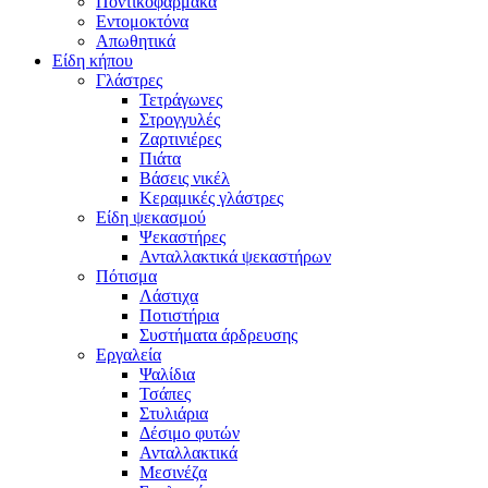
Ποντικοφάρμακα
Εντομοκτόνα
Απωθητικά
Είδη κήπου
Γλάστρες
Τετράγωνες
Στρογγυλές
Ζαρτινιέρες
Πιάτα
Βάσεις νικέλ
Κεραμικές γλάστρες
Είδη ψεκασμού
Ψεκαστήρες
Ανταλλακτικά ψεκαστήρων
Πότισμα
Λάστιχα
Ποτιστήρια
Συστήματα άρδρευσης
Εργαλεία
Ψαλίδια
Τσάπες
Στυλιάρια
Δέσιμο φυτών
Ανταλλακτικά
Μεσινέζα