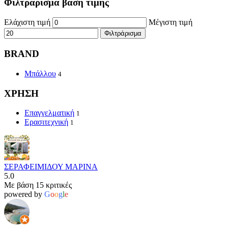
Φιλτράρισμα βάση τιμής
Ελάχιστη τιμή
Μέγιστη τιμή
Φιλτράρισμα
BRAND
Μπάλλου
4
ΧΡΗΣΗ
Επαγγελματική
1
Ερασιτεχνική
1
ΣΕΡΑΦΕΙΜΙΔΟΥ ΜΑΡΙΝΑ
5.0
Με βάση 15 κριτικές
powered by
G
o
o
g
l
e