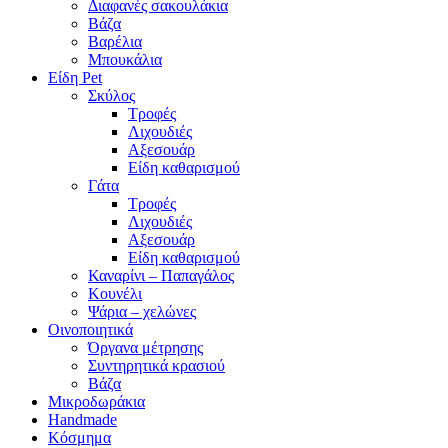
Διαφανές σακουλάκια
Βάζα
Βαρέλια
Μπουκάλια
Είδη Pet
Σκύλος
Τροφές
Λιχουδιές
Αξεσουάρ
Είδη καθαρισμού
Γάτα
Τροφές
Λιχουδιές
Αξεσουάρ
Είδη καθαρισμού
Καναρίνι – Παπαγάλος
Κουνέλι
Ψάρια – χελώνες
Οινοποιητικά
Όργανα μέτρησης
Συντηρητικά κρασιού
Βάζα
Μικροδωράκια
Handmade
Κόσμημα