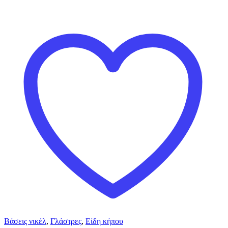
Βάσεις νικέλ
,
Γλάστρες
,
Είδη κήπου