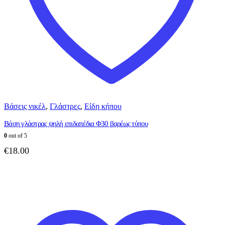
Βάσεις νικέλ
,
Γλάστρες
,
Είδη κήπου
Βάση γλάστρας ψηλή επιδαπέδια Φ30 βαρέως τύπου
0
out of 5
€
18.00