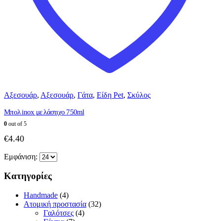
Αξεσουάρ
,
Αξεσουάρ
,
Γάτα
,
Είδη Pet
,
Σκύλος
Μπoλ inox με λάστιχο 750ml
0
out of 5
€
4.40
Εμφάνιση:
Κατηγορίες
Handmade
(4)
Ατομική προστασία
(32)
Γαλότσες
(4)