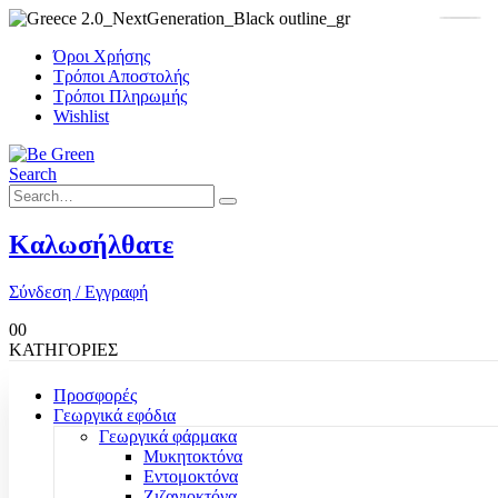
Όροι Χρήσης
Τρόποι Αποστολής
Τρόποι Πληρωμής
Wishlist
Search
Καλωσήλθατε
Σύνδεση / Εγγραφή
0
0
ΚΑΤΗΓΟΡΙΕΣ
Προσφορές
Γεωργικά εφόδια
Γεωργικά φάρμακα
Μυκητοκτόνα
Εντομοκτόνα
Ζιζανιοκτόνα