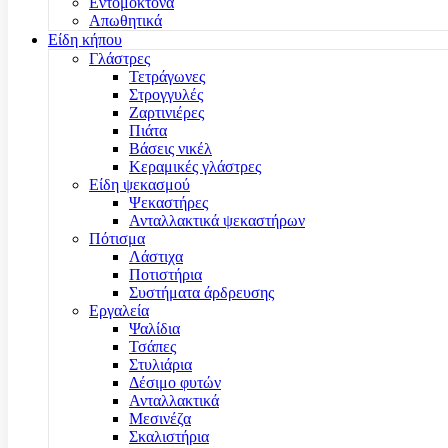
Εντομοκτόνα
Απωθητικά
Είδη κήπου
Γλάστρες
Τετράγωνες
Στρογγυλές
Ζαρτινιέρες
Πιάτα
Βάσεις νικέλ
Κεραμικές γλάστρες
Είδη ψεκασμού
Ψεκαστήρες
Ανταλλακτικά ψεκαστήρων
Πότισμα
Λάστιχα
Ποτιστήρια
Συστήματα άρδρευσης
Εργαλεία
Ψαλίδια
Τσάπες
Στυλιάρια
Δέσιμο φυτών
Ανταλλακτικά
Μεσινέζα
Σκαλιστήρια