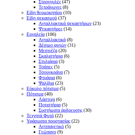
Στρογγυλές
(47)
Τετράγωνες
(8)
Είδη θερμοκηπίου
(10)
Είδη ψεκασμού
(37)
Ανταλλακτικά ψεκαστήρων
(23)
Ψεκαστήρες
(14)
Εργαλεία
(106)
Ανταλλακτικά
(8)
Δέσιμο φυτών
(31)
Μεσινέζα
(20)
Σκαλιστήρια
(6)
Στυλιάρια
(3)
Τσάπες
(5)
Τσουγκράνα
(7)
Φτυάρια
(6)
Ψαλίδια
(23)
Εύκολο πότισμα
(5)
Πότισμα
(40)
Λάστιχα
(6)
Ποτιστήρια
(5)
Συστήματα άρδρευσης
(30)
Τεχνητά Φυτά
(22)
Υφάσματα προστασίας
(22)
Αντιπαγετικό
(5)
Γεώπανο
(9)