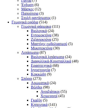
Γάντια
(7)
Ένδυση
(6)
Μάσκες
(12)
Παπούτσια
(3)
Στολή ραντίσματος
(1)
Γεωργικά εφόδια
(514)
Γεωργικά φάρμακα
(111)
Βιολογικά
(24)
Εντομοκτόνα
(38)
Ζιζανιοκτόνα
(25)
Μαστίχες εμβολιασμού
(5)
Μυκητοκτόνα
(30)
Λιπάσματα
(87)
Βιολογικά λιπάσματα
(24)
Διαφυλλικά-Κρυσταλλικά
(48)
Ερασιτεχνικά
(68)
Ιχνοστοιχεία
(7)
Κοκκώδη
(9)
Σπόροι
(273)
Αρωματικά
(24)
Βόλβοι
(98)
Ανοιξιάτικοι
(55)
Χειμερινοί
(45)
Γκαζόν
(5)
Κηπευτικά
(141)