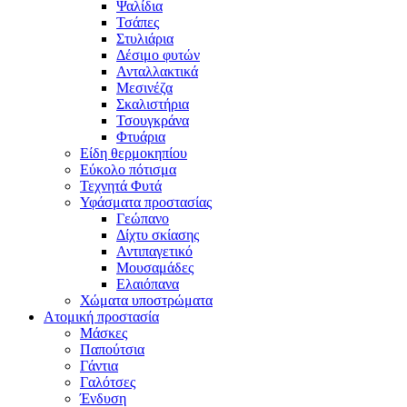
Ψαλίδια
Τσάπες
Στυλιάρια
Δέσιμο φυτών
Ανταλλακτικά
Μεσινέζα
Σκαλιστήρια
Τσουγκράνα
Φτυάρια
Είδη θερμοκηπίου
Εύκολο πότισμα
Τεχνητά Φυτά
Υφάσματα προστασίας
Γεώπανο
Δίχτυ σκίασης
Αντιπαγετικό
Μουσαμάδες
Ελαιόπανα
Χώματα υποστρώματα
Ατομική προστασία
Μάσκες
Παπούτσια
Γάντια
Γαλότσες
Ένδυση