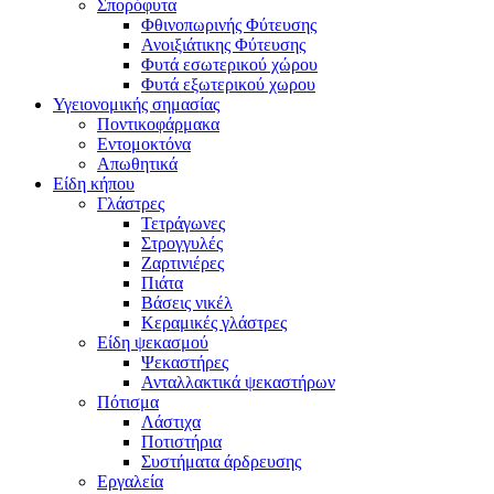
Σπορόφυτα
Φθινοπωρινής Φύτευσης
Ανοιξιάτικης Φύτευσης
Φυτά εσωτερικού χώρου
Φυτά εξωτερικού χωρου
Υγειονομικής σημασίας
Ποντικοφάρμακα
Εντομοκτόνα
Απωθητικά
Είδη κήπου
Γλάστρες
Τετράγωνες
Στρογγυλές
Ζαρτινιέρες
Πιάτα
Βάσεις νικέλ
Κεραμικές γλάστρες
Είδη ψεκασμού
Ψεκαστήρες
Ανταλλακτικά ψεκαστήρων
Πότισμα
Λάστιχα
Ποτιστήρια
Συστήματα άρδρευσης
Εργαλεία