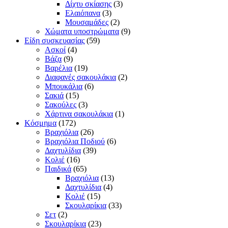
Δίχτυ σκίασης
(3)
Ελαιόπανα
(3)
Μουσαμάδες
(2)
Χώματα υποστρώματα
(9)
Είδη συσκευασίας
(59)
Ασκοί
(4)
Βάζα
(9)
Βαρέλια
(19)
Διαφανές σακουλάκια
(2)
Μπουκάλια
(6)
Σακιά
(15)
Σακούλες
(3)
Χάρτινα σακουλάκια
(1)
Κόσμημα
(172)
Βραχιόλια
(26)
Βραχιόλια Ποδιού
(6)
Δαχτυλίδια
(39)
Κολιέ
(16)
Παιδικά
(65)
Βραχιόλια
(13)
Δαχτυλίδια
(4)
Κολιέ
(15)
Σκουλαρίκια
(33)
Σετ
(2)
Σκουλαρίκια
(23)