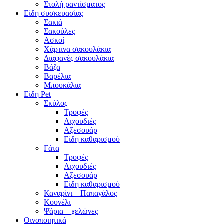
Στολή ραντίσματος
Είδη συσκευασίας
Σακιά
Σακούλες
Ασκοί
Χάρτινα σακουλάκια
Διαφανές σακουλάκια
Βάζα
Βαρέλια
Μπουκάλια
Είδη Pet
Σκύλος
Τροφές
Λιχουδιές
Αξεσουάρ
Είδη καθαρισμού
Γάτα
Τροφές
Λιχουδιές
Αξεσουάρ
Είδη καθαρισμού
Καναρίνι – Παπαγάλος
Κουνέλι
Ψάρια – χελώνες
Οινοποιητικά