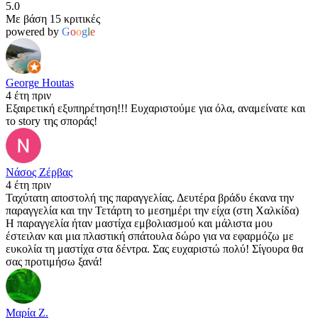
5.0
Με βάση 15 κριτικές
powered by
G
o
o
g
l
e
George Houtas
4 έτη πριν
Εξαιρετική εξυπηρέτηση!!! Ευχαριστούμε για όλα, αναμείνατε και
το story της σποράς!
Νάσος Ζέρβας
4 έτη πριν
Ταχύτατη αποστολή της παραγγελίας. Δευτέρα βράδυ έκανα την
παραγγελία και την Τετάρτη το μεσημέρι την είχα (στη Χαλκίδα)
Η παραγγελία ήταν μαστίχα εμβολιασμού και μάλιστα μου
έστειλαν και μια πλαστική σπάτουλα δώρο για να εφαρμόζω με
ευκολία τη μαστίχα στα δέντρα. Σας ευχαριστώ πολύ! Σίγουρα θα
σας προτιμήσω ξανά!
Μαρία Ζ.