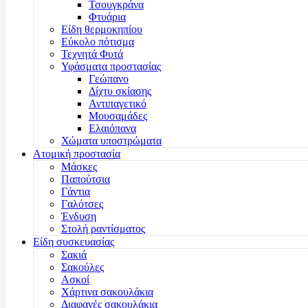
Τσουγκράνα
Φτυάρια
Είδη θερμοκηπίου
Εύκολο πότισμα
Τεχνητά Φυτά
Υφάσματα προστασίας
Γεώπανο
Δίχτυ σκίασης
Αντιπαγετικό
Μουσαμάδες
Ελαιόπανα
Χώματα υποστρώματα
Ατομική προστασία
Μάσκες
Παπούτσια
Γάντια
Γαλότσες
Ένδυση
Στολή ραντίσματος
Είδη συσκευασίας
Σακιά
Σακούλες
Ασκοί
Χάρτινα σακουλάκια
Διαφανές σακουλάκια