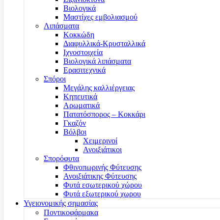
Βιολογικά
Μαστίχες εμβολιασμού
Λιπάσματα
Κοκκώδη
Διαφυλλικά-Κρυσταλλικά
Ιχνοστοιχεία
Βιολογικά λιπάσματα
Ερασιτεχνικά
Σπόροι
Μεγάλης καλλιέργειας
Κηπευτικά
Αρωματικά
Πατατόσπορος – Κοκκάρι
Γκαζόν
Βόλβοι
Χειμερινοί
Ανοιξιάτικοι
Σπορόφυτα
Φθινοπωρινής Φύτευσης
Ανοιξιάτικης Φύτευσης
Φυτά εσωτερικού χώρου
Φυτά εξωτερικού χωρου
Υγειονομικής σημασίας
Ποντικοφάρμακα