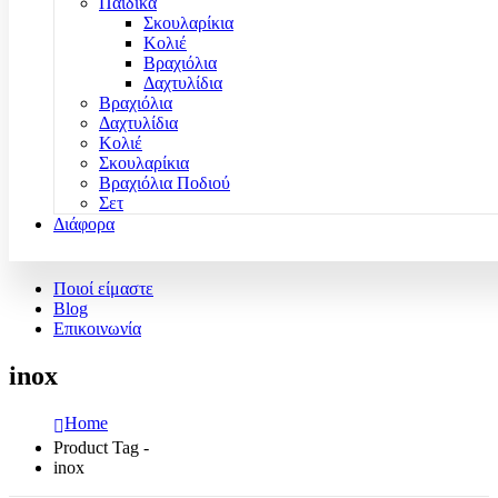
Παιδικά
Σκουλαρίκια
Κολιέ
Βραχιόλια
Δαχτυλίδια
Βραχιόλια
Δαχτυλίδια
Κολιέ
Σκουλαρίκια
Βραχιόλια Ποδιού
Σετ
Διάφορα
Ποιοί είμαστε
Blog
Επικοινωνία
inox
Home
Product Tag -
inox