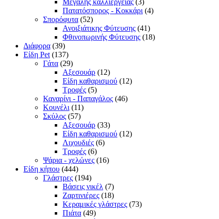
Μεγάλης καλλιέργειας
(3)
Πατατόσπορος - Κοκκάρι
(4)
Σπορόφυτα
(52)
Ανοιξιάτικης Φύτευσης
(41)
Φθινοπωρινής Φύτευσης
(18)
Διάφορα
(39)
Είδη Pet
(137)
Γάτα
(29)
Αξεσουάρ
(12)
Είδη καθαρισμού
(12)
Τροφές
(5)
Καναρίνι - Παπαγάλος
(46)
Κουνέλι
(11)
Σκύλος
(57)
Αξεσουάρ
(33)
Είδη καθαρισμού
(12)
Λιχουδιές
(6)
Τροφές
(6)
Ψάρια - χελώνες
(16)
Είδη κήπου
(444)
Γλάστρες
(194)
Βάσεις νικέλ
(7)
Ζαρτινιέρες
(18)
Κεραμικές γλάστρες
(73)
Πιάτα
(49)