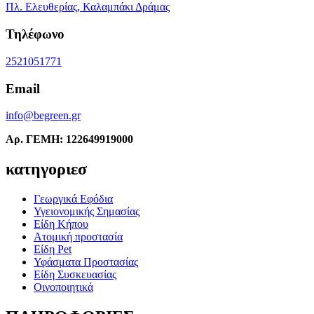
Πλ. Ελευθερίας, Καλαμπάκι Δράμας
Τηλέφωνο
2521051771
Email
info@begreen.gr
Αρ. ΓΕΜΗ: 122649919000
κατηγοριεσ
Γεωργικά Εφόδια
Υγειονομικής Σημασίας
Είδη Κήπου
Ατομική προστασία
Είδη Pet
Υφάσματα Προστασίας
Είδη Συσκευασίας
Οινοποιητικά