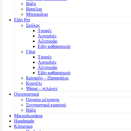
Βάζα
Βαρέλια
Μπουκάλια
Είδη Pet
Σκύλος
Τροφές
Λιχουδιές
Αξεσουάρ
Είδη καθαρισμού
Γάτα
Τροφές
Λιχουδιές
Αξεσουάρ
Είδη καθαρισμού
Καναρίνι – Παπαγάλος
Κουνέλι
Ψάρια – χελώνες
Οινοποιητικά
Όργανα μέτρησης
Συντηρητικά κρασιού
Βάζα
Μικροδωράκια
Handmade
Κόσμημα