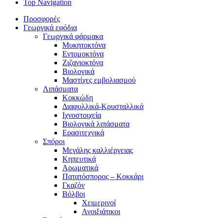
Top Navigation
Προσφορές
Γεωργικά εφόδια
Γεωργικά φάρμακα
Μυκητοκτόνα
Εντομοκτόνα
Ζιζανιοκτόνα
Βιολογικά
Μαστίχες εμβολιασμού
Λιπάσματα
Κοκκώδη
Διαφυλλικά-Κρυσταλλικά
Ιχνοστοιχεία
Βιολογικά λιπάσματα
Ερασιτεχνικά
Σπόροι
Μεγάλης καλλιέργειας
Κηπευτικά
Αρωματικά
Πατατόσπορος – Κοκκάρι
Γκαζόν
Βόλβοι
Χειμερινοί
Ανοιξιάτικοι