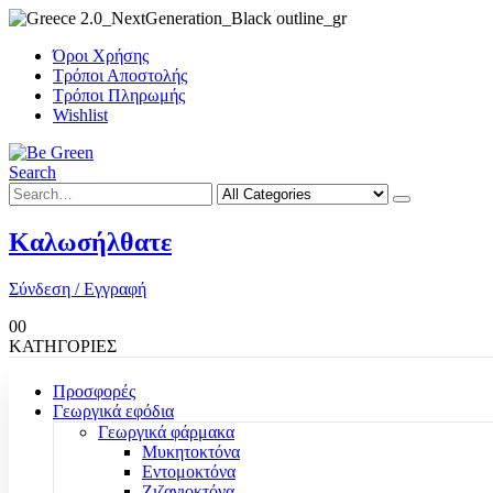
Όροι Χρήσης
Τρόποι Αποστολής
Τρόποι Πληρωμής
Wishlist
Search
Καλωσήλθατε
Σύνδεση / Εγγραφή
0
0
ΚΑΤΗΓΟΡΙΕΣ
Προσφορές
Γεωργικά εφόδια
Γεωργικά φάρμακα
Μυκητοκτόνα
Εντομοκτόνα
Ζιζανιοκτόνα