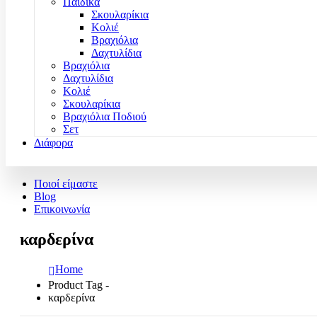
Παιδικά
Σκουλαρίκια
Κολιέ
Βραχιόλια
Δαχτυλίδια
Βραχιόλια
Δαχτυλίδια
Κολιέ
Σκουλαρίκια
Βραχιόλια Ποδιού
Σετ
Διάφορα
Ποιοί είμαστε
Blog
Επικοινωνία
καρδερίνα
Home
Product Tag -
καρδερίνα