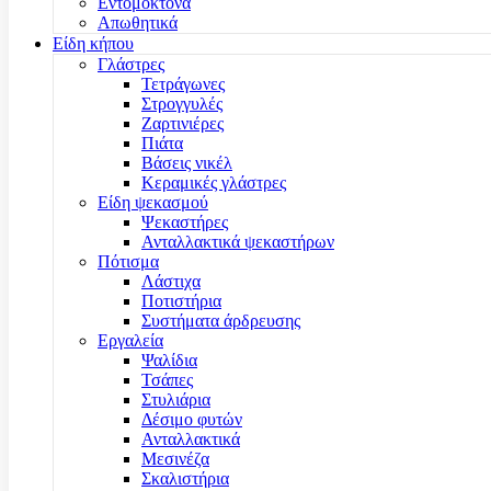
Εντομοκτόνα
Απωθητικά
Είδη κήπου
Γλάστρες
Τετράγωνες
Στρογγυλές
Ζαρτινιέρες
Πιάτα
Βάσεις νικέλ
Κεραμικές γλάστρες
Είδη ψεκασμού
Ψεκαστήρες
Ανταλλακτικά ψεκαστήρων
Πότισμα
Λάστιχα
Ποτιστήρια
Συστήματα άρδρευσης
Εργαλεία
Ψαλίδια
Τσάπες
Στυλιάρια
Δέσιμο φυτών
Ανταλλακτικά
Μεσινέζα
Σκαλιστήρια