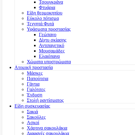
Τσουγκράνα
Φτυάρια
Είδη θερμοκηπίου
Εύκολο πότισμα
Τεχνητά Φυτά
Υφάσματα προστασίας
Γεώπανο
Δίχτυ σκίασης
Αντιπαγετικό
Μουσαμάδες
Ελαιόπανα
Χώματα υποστρώματα
Ατομική προστασία
Μάσκες
Παπούτσια
Γάντια
Γαλότσες
Ένδυση
Στολή ραντίσματος
Είδη συσκευασίας
Σακιά
Σακούλες
Ασκοί
Χάρτινα σακουλάκια
Διαφανές σακουλάκια