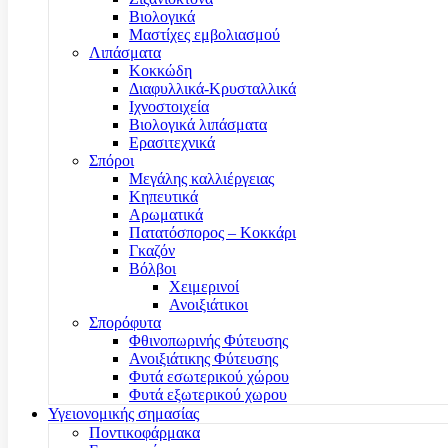
Βιολογικά
Μαστίχες εμβολιασμού
Λιπάσματα
Κοκκώδη
Διαφυλλικά-Κρυσταλλικά
Ιχνοστοιχεία
Βιολογικά λιπάσματα
Ερασιτεχνικά
Σπόροι
Μεγάλης καλλιέργειας
Κηπευτικά
Αρωματικά
Πατατόσπορος – Κοκκάρι
Γκαζόν
Βόλβοι
Χειμερινοί
Ανοιξιάτικοι
Σπορόφυτα
Φθινοπωρινής Φύτευσης
Ανοιξιάτικης Φύτευσης
Φυτά εσωτερικού χώρου
Φυτά εξωτερικού χωρου
Υγειονομικής σημασίας
Ποντικοφάρμακα