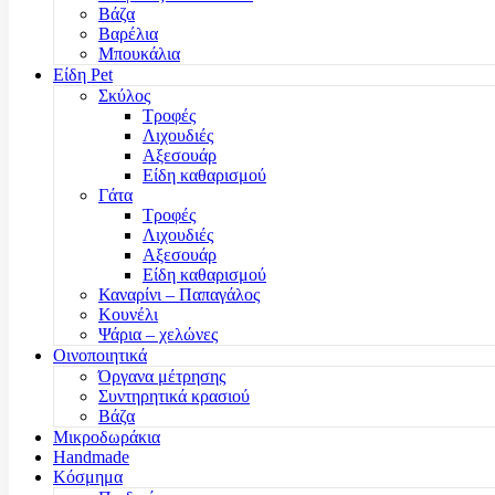
Βάζα
Βαρέλια
Μπουκάλια
Είδη Pet
Σκύλος
Τροφές
Λιχουδιές
Αξεσουάρ
Είδη καθαρισμού
Γάτα
Τροφές
Λιχουδιές
Αξεσουάρ
Είδη καθαρισμού
Καναρίνι – Παπαγάλος
Κουνέλι
Ψάρια – χελώνες
Οινοποιητικά
Όργανα μέτρησης
Συντηρητικά κρασιού
Βάζα
Μικροδωράκια
Handmade
Κόσμημα