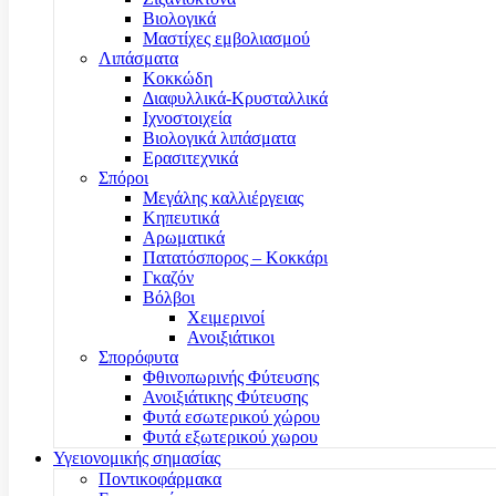
Βιολογικά
Μαστίχες εμβολιασμού
Λιπάσματα
Κοκκώδη
Διαφυλλικά-Κρυσταλλικά
Ιχνοστοιχεία
Βιολογικά λιπάσματα
Ερασιτεχνικά
Σπόροι
Μεγάλης καλλιέργειας
Κηπευτικά
Αρωματικά
Πατατόσπορος – Κοκκάρι
Γκαζόν
Βόλβοι
Χειμερινοί
Ανοιξιάτικοι
Σπορόφυτα
Φθινοπωρινής Φύτευσης
Ανοιξιάτικης Φύτευσης
Φυτά εσωτερικού χώρου
Φυτά εξωτερικού χωρου
Υγειονομικής σημασίας
Ποντικοφάρμακα