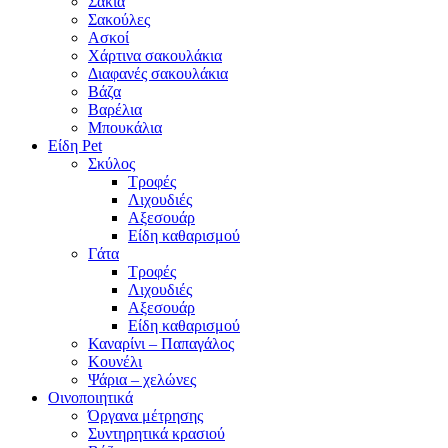
Σακιά
Σακούλες
Ασκοί
Χάρτινα σακουλάκια
Διαφανές σακουλάκια
Βάζα
Βαρέλια
Μπουκάλια
Είδη Pet
Σκύλος
Τροφές
Λιχουδιές
Αξεσουάρ
Είδη καθαρισμού
Γάτα
Τροφές
Λιχουδιές
Αξεσουάρ
Είδη καθαρισμού
Καναρίνι – Παπαγάλος
Κουνέλι
Ψάρια – χελώνες
Οινοποιητικά
Όργανα μέτρησης
Συντηρητικά κρασιού