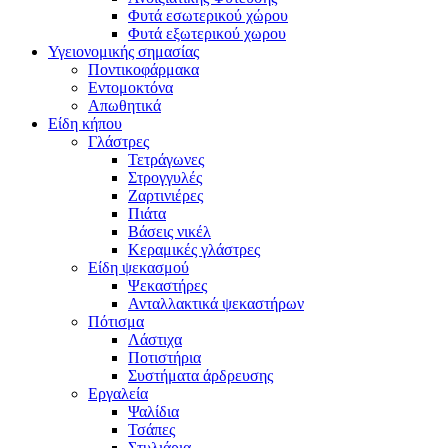
Φυτά εσωτερικού χώρου
Φυτά εξωτερικού χωρου
Υγειονομικής σημασίας
Ποντικοφάρμακα
Εντομοκτόνα
Απωθητικά
Είδη κήπου
Γλάστρες
Τετράγωνες
Στρογγυλές
Ζαρτινιέρες
Πιάτα
Βάσεις νικέλ
Κεραμικές γλάστρες
Είδη ψεκασμού
Ψεκαστήρες
Ανταλλακτικά ψεκαστήρων
Πότισμα
Λάστιχα
Ποτιστήρια
Συστήματα άρδρευσης
Εργαλεία
Ψαλίδια
Τσάπες
Στυλιάρια