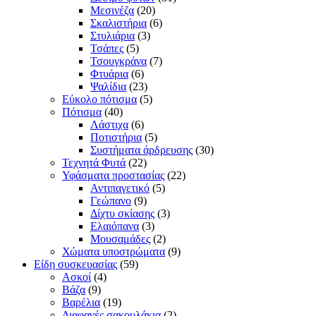
Μεσινέζα
(20)
Σκαλιστήρια
(6)
Στυλιάρια
(3)
Τσάπες
(5)
Τσουγκράνα
(7)
Φτυάρια
(6)
Ψαλίδια
(23)
Εύκολο πότισμα
(5)
Πότισμα
(40)
Λάστιχα
(6)
Ποτιστήρια
(5)
Συστήματα άρδρευσης
(30)
Τεχνητά Φυτά
(22)
Υφάσματα προστασίας
(22)
Αντιπαγετικό
(5)
Γεώπανο
(9)
Δίχτυ σκίασης
(3)
Ελαιόπανα
(3)
Μουσαμάδες
(2)
Χώματα υποστρώματα
(9)
Είδη συσκευασίας
(59)
Ασκοί
(4)
Βάζα
(9)
Βαρέλια
(19)
Διαφανές σακουλάκια
(2)