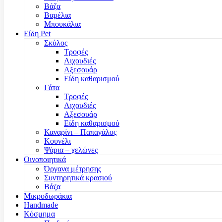
Βάζα
Βαρέλια
Μπουκάλια
Είδη Pet
Σκύλος
Τροφές
Λιχουδιές
Αξεσουάρ
Είδη καθαρισμού
Γάτα
Τροφές
Λιχουδιές
Αξεσουάρ
Είδη καθαρισμού
Καναρίνι – Παπαγάλος
Κουνέλι
Ψάρια – χελώνες
Οινοποιητικά
Όργανα μέτρησης
Συντηρητικά κρασιού
Βάζα
Μικροδωράκια
Handmade
Κόσμημα