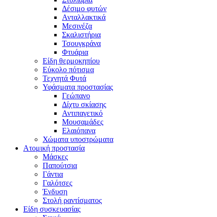
Δέσιμο φυτών
Ανταλλακτικά
Μεσινέζα
Σκαλιστήρια
Τσουγκράνα
Φτυάρια
Είδη θερμοκηπίου
Εύκολο πότισμα
Τεχνητά Φυτά
Υφάσματα προστασίας
Γεώπανο
Δίχτυ σκίασης
Αντιπαγετικό
Μουσαμάδες
Ελαιόπανα
Χώματα υποστρώματα
Ατομική προστασία
Μάσκες
Παπούτσια
Γάντια
Γαλότσες
Ένδυση
Στολή ραντίσματος
Είδη συσκευασίας