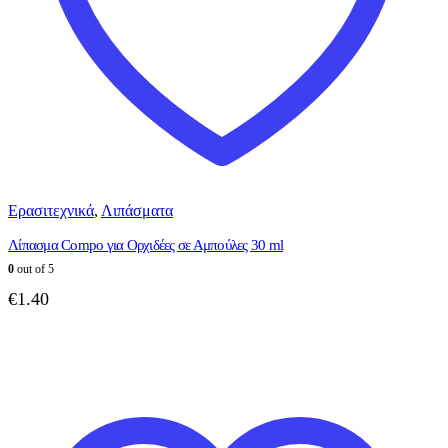
Ερασιτεχνικά
,
Λιπάσματα
Λίπασμα Compo για Ορχιδέες σε Αμπούλες 30 ml
0
out of 5
€
1.40