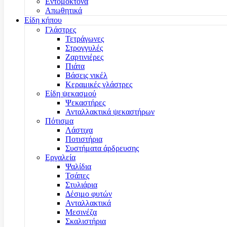
Εντομοκτόνα
Απωθητικά
Είδη κήπου
Γλάστρες
Τετράγωνες
Στρογγυλές
Ζαρτινιέρες
Πιάτα
Βάσεις νικέλ
Κεραμικές γλάστρες
Είδη ψεκασμού
Ψεκαστήρες
Ανταλλακτικά ψεκαστήρων
Πότισμα
Λάστιχα
Ποτιστήρια
Συστήματα άρδρευσης
Εργαλεία
Ψαλίδια
Τσάπες
Στυλιάρια
Δέσιμο φυτών
Ανταλλακτικά
Μεσινέζα
Σκαλιστήρια