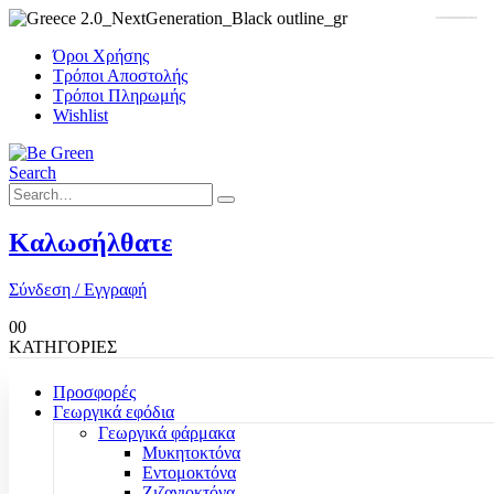
Όροι Χρήσης
Τρόποι Αποστολής
Τρόποι Πληρωμής
Wishlist
Search
Καλωσήλθατε
Σύνδεση / Εγγραφή
0
0
ΚΑΤΗΓΟΡΙΕΣ
Προσφορές
Γεωργικά εφόδια
Γεωργικά φάρμακα
Μυκητοκτόνα
Εντομοκτόνα
Ζιζανιοκτόνα