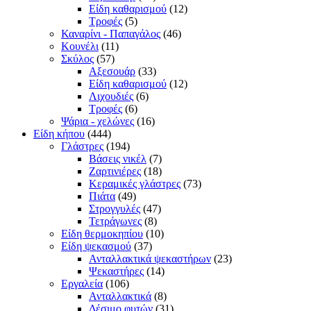
Είδη καθαρισμού
(12)
Τροφές
(5)
Καναρίνι - Παπαγάλος
(46)
Κουνέλι
(11)
Σκύλος
(57)
Αξεσουάρ
(33)
Είδη καθαρισμού
(12)
Λιχουδιές
(6)
Τροφές
(6)
Ψάρια - χελώνες
(16)
Είδη κήπου
(444)
Γλάστρες
(194)
Βάσεις νικέλ
(7)
Ζαρτινιέρες
(18)
Κεραμικές γλάστρες
(73)
Πιάτα
(49)
Στρογγυλές
(47)
Τετράγωνες
(8)
Είδη θερμοκηπίου
(10)
Είδη ψεκασμού
(37)
Ανταλλακτικά ψεκαστήρων
(23)
Ψεκαστήρες
(14)
Εργαλεία
(106)
Ανταλλακτικά
(8)
Δέσιμο φυτών
(31)