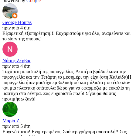
powered by
G
o
o
g
l
e
George Houtas
πριν από 4 έτη
Εξαιρετική εξυπηρέτηση!!! Ευχαριστούμε για όλα, αναμείνατε και
το story της σποράς!
Νάσος Ζέρβας
πριν από 4 έτη
Ταχύτατη αποστολή της παραγγελίας. Δευτέρα βράδυ έκανα την
παραγγελία και την Τετάρτη το μεσημέρι την είχα (στη Χαλκίδα)Η
παραγγελία ήταν μαστίχα εμβολιασμού και μάλιστα μου έστειλαν
και μια πλαστική σπάτουλα δώρο για να εφαρμόζω με ευκολία τη
μαστίχα στα δέντρα. Σας ευχαριστώ πολύ! Σίγουρα θα σας
προτιμήσω ξανά!
Μαρία Ζ.
πριν από 5 έτη
Ευγενέστατοι! Ενημερωμένοι, Σούπερ γρήγορη αποστολή!! Σας