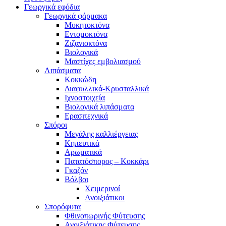
Γεωργικά εφόδια
Γεωργικά φάρμακα
Μυκητοκτόνα
Εντομοκτόνα
Ζιζανιοκτόνα
Βιολογικά
Μαστίχες εμβολιασμού
Λιπάσματα
Κοκκώδη
Διαφυλλικά-Κρυσταλλικά
Ιχνοστοιχεία
Βιολογικά λιπάσματα
Ερασιτεχνικά
Σπόροι
Μεγάλης καλλιέργειας
Κηπευτικά
Αρωματικά
Πατατόσπορος – Κοκκάρι
Γκαζόν
Βόλβοι
Χειμερινοί
Ανοιξιάτικοι
Σπορόφυτα
Φθινοπωρινής Φύτευσης
Ανοιξιάτικης Φύτευσης