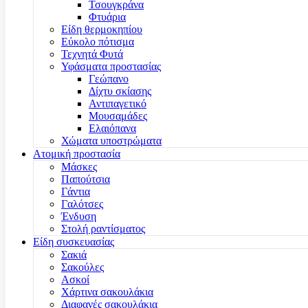
Τσουγκράνα
Φτυάρια
Είδη θερμοκηπίου
Εύκολο πότισμα
Τεχνητά Φυτά
Υφάσματα προστασίας
Γεώπανο
Δίχτυ σκίασης
Αντιπαγετικό
Μουσαμάδες
Ελαιόπανα
Χώματα υποστρώματα
Ατομική προστασία
Μάσκες
Παπούτσια
Γάντια
Γαλότσες
Ένδυση
Στολή ραντίσματος
Είδη συσκευασίας
Σακιά
Σακούλες
Ασκοί
Χάρτινα σακουλάκια
Διαφανές σακουλάκια