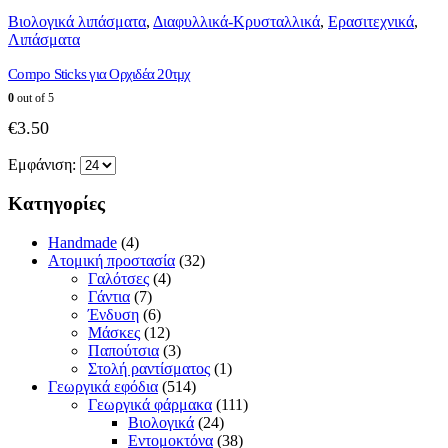
Βιολογικά λιπάσματα
,
Διαφυλλικά-Κρυσταλλικά
,
Ερασιτεχνικά
,
Λιπάσματα
Compo Sticks για Ορχιδέα 20τμχ
0
out of 5
€
3.50
Εμφάνιση:
Κατηγορίες
Handmade
(4)
Ατομική προστασία
(32)
Γαλότσες
(4)
Γάντια
(7)
Ένδυση
(6)
Μάσκες
(12)
Παπούτσια
(3)
Στολή ραντίσματος
(1)
Γεωργικά εφόδια
(514)
Γεωργικά φάρμακα
(111)
Βιολογικά
(24)
Εντομοκτόνα
(38)