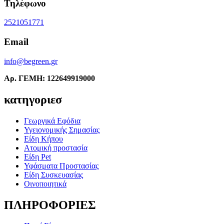
Τηλέφωνο
2521051771
Email
info@begreen.gr
Αρ. ΓΕΜΗ: 122649919000
κατηγοριεσ
Γεωργικά Εφόδια
Υγειονομικής Σημασίας
Είδη Κήπου
Ατομική προστασία
Είδη Pet
Υφάσματα Προστασίας
Είδη Συσκευασίας
Οινοποιητικά
ΠΛΗΡΟΦΟΡΙΕΣ