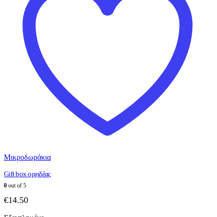
Μικροδωράκια
Gift box ορχιδέας
0
out of 5
€
14.50