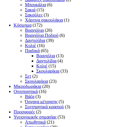
Μπουκάλια
(6)
Σακιά
(15)
Σακούλες
(3)
Χάρτινα σακουλάκια
(1)
Κόσμημα
(172)
Βραχιόλια
(26)
Βραχιόλια Ποδιού
(6)
Δαχτυλίδια
(39)
Κολιέ
(16)
Παιδικά
(65)
Βραχιόλια
(13)
Δαχτυλίδια
(4)
Κολιέ
(15)
Σκουλαρίκια
(33)
Σετ
(2)
Σκουλαρίκια
(23)
Μικροδωράκια
(20)
Οινοποιητικά
(16)
Βάζα
(3)
Όργανα μέτρησης
(5)
Συντηρητικά κρασιού
(3)
Προσφορές
(2)
Υγειονομικής σημασίας
(53)
Απωθητικά
(21)