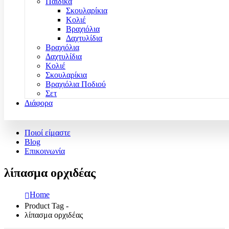
Παιδικά
Σκουλαρίκια
Κολιέ
Βραχιόλια
Δαχτυλίδια
Βραχιόλια
Δαχτυλίδια
Κολιέ
Σκουλαρίκια
Βραχιόλια Ποδιού
Σετ
Διάφορα
Ποιοί είμαστε
Blog
Επικοινωνία
λίπασμα ορχιδέας
Home
Product Tag -
λίπασμα ορχιδέας