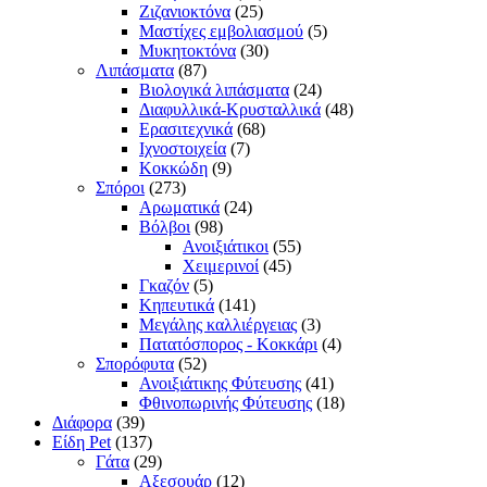
Ζιζανιοκτόνα
(25)
Μαστίχες εμβολιασμού
(5)
Μυκητοκτόνα
(30)
Λιπάσματα
(87)
Βιολογικά λιπάσματα
(24)
Διαφυλλικά-Κρυσταλλικά
(48)
Ερασιτεχνικά
(68)
Ιχνοστοιχεία
(7)
Κοκκώδη
(9)
Σπόροι
(273)
Αρωματικά
(24)
Βόλβοι
(98)
Ανοιξιάτικοι
(55)
Χειμερινοί
(45)
Γκαζόν
(5)
Κηπευτικά
(141)
Μεγάλης καλλιέργειας
(3)
Πατατόσπορος - Κοκκάρι
(4)
Σπορόφυτα
(52)
Ανοιξιάτικης Φύτευσης
(41)
Φθινοπωρινής Φύτευσης
(18)
Διάφορα
(39)
Είδη Pet
(137)
Γάτα
(29)
Αξεσουάρ
(12)