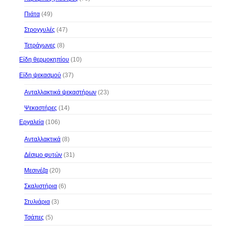
Πιάτα
(49)
Στρογγυλές
(47)
Τετράγωνες
(8)
Είδη θερμοκηπίου
(10)
Είδη ψεκασμού
(37)
Ανταλλακτικά ψεκαστήρων
(23)
Ψεκαστήρες
(14)
Εργαλεία
(106)
Ανταλλακτικά
(8)
Δέσιμο φυτών
(31)
Μεσινέζα
(20)
Σκαλιστήρια
(6)
Στυλιάρια
(3)
Τσάπες
(5)