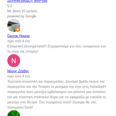
ΣΕΡΑΦΕΙΜΙΔΟΥ ΜΑΡΙΝΑ
5.0
Με βάση 15 κριτικές
powered by
G
o
o
g
l
e
George Houtas
πριν από 4 έτη
Εξαιρετική εξυπηρέτηση!!! Ευχαριστούμε για όλα, αναμείνατε και
το story της σποράς!
Νάσος Ζέρβας
πριν από 4 έτη
Ταχύτατη αποστολή της παραγγελίας. Δευτέρα βράδυ έκανα την
παραγγελία και την Τετάρτη το μεσημέρι την είχα (στη Χαλκίδα)Η
παραγγελία ήταν μαστίχα εμβολιασμού και μάλιστα μου έστειλαν
και μια πλαστική σπάτουλα δώρο για να εφαρμόζω με ευκολία τη
μαστίχα στα δέντρα. Σας ευχαριστώ πολύ! Σίγουρα θα σας
προτιμήσω ξανά!