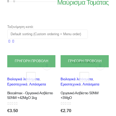
Μαύρισμα Τομάτας
PRODUCT TAG -
ΜΑΎΡΙΣΜΑ ΤΟΜΆΤΑΣ
Ταξινόμηση κατά:
ΓΡΗΓΟΡΗ ΠΡΟΒΟΛΗ
ΓΡΗΓΟΡΗ ΠΡΟΒΟΛΗ
ΕΞΑΝΤΛΗΜΈΝΟ
Βιολογικά λιπάσματα
,
Βιολογικά λιπάσματα
,
Ερασιτεχνικά
,
Λιπάσματα
Ερασιτεχνικά
,
Λιπάσματα
Biocalmax - Οργανικό Ασβέστιο
Οργανικό Ασβέστιο 50NW
50NW +42MgO 1kg
+3MgO
0
out of 5
0
out of 5
€
3.50
€
2.70