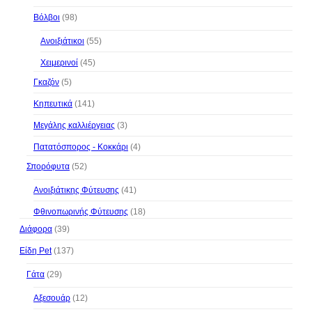
Βόλβοι
(98)
Ανοιξιάτικοι
(55)
Χειμερινοί
(45)
Γκαζόν
(5)
Κηπευτικά
(141)
Μεγάλης καλλιέργειας
(3)
Πατατόσπορος - Κοκκάρι
(4)
Σπορόφυτα
(52)
Ανοιξιάτικης Φύτευσης
(41)
Φθινοπωρινής Φύτευσης
(18)
Διάφορα
(39)
Είδη Pet
(137)
Γάτα
(29)
Αξεσουάρ
(12)