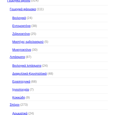
Γεωργικά εφόδια
(514)
Γεωργικά φάρμακα
(111)
Βιολογικά
(24)
Εντομοκτόνα
(38)
Ζιζανιοκτόνα
(25)
Μαστίχες εμβολιασμού
(5)
Μυκητοκτόνα
(30)
Λιπάσματα
(87)
Βιολογικά λιπάσματα
(24)
Διαφυλλικά-Κρυσταλλικά
(48)
Ερασιτεχνικά
(68)
Ιχνοστοιχεία
(7)
Κοκκώδη
(9)
Σπόροι
(273)
Αρωματικά
(24)