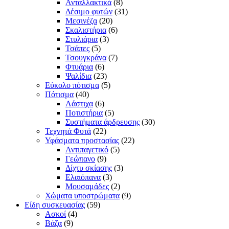
Ανταλλακτικά
(8)
Δέσιμο φυτών
(31)
Μεσινέζα
(20)
Σκαλιστήρια
(6)
Στυλιάρια
(3)
Τσάπες
(5)
Τσουγκράνα
(7)
Φτυάρια
(6)
Ψαλίδια
(23)
Εύκολο πότισμα
(5)
Πότισμα
(40)
Λάστιχα
(6)
Ποτιστήρια
(5)
Συστήματα άρδρευσης
(30)
Τεχνητά Φυτά
(22)
Υφάσματα προστασίας
(22)
Αντιπαγετικό
(5)
Γεώπανο
(9)
Δίχτυ σκίασης
(3)
Ελαιόπανα
(3)
Μουσαμάδες
(2)
Χώματα υποστρώματα
(9)
Είδη συσκευασίας
(59)
Ασκοί
(4)
Βάζα
(9)