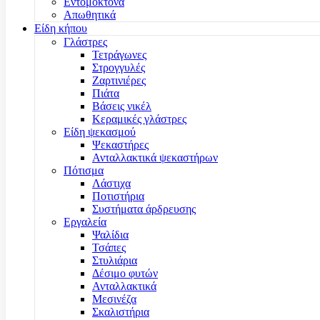
Εντομοκτόνα
Απωθητικά
Είδη κήπου
Γλάστρες
Τετράγωνες
Στρογγυλές
Ζαρτινιέρες
Πιάτα
Βάσεις νικέλ
Κεραμικές γλάστρες
Είδη ψεκασμού
Ψεκαστήρες
Ανταλλακτικά ψεκαστήρων
Πότισμα
Λάστιχα
Ποτιστήρια
Συστήματα άρδρευσης
Εργαλεία
Ψαλίδια
Τσάπες
Στυλιάρια
Δέσιμο φυτών
Ανταλλακτικά
Μεσινέζα
Σκαλιστήρια