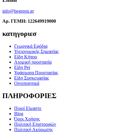
info@begreen.gr
Αρ. ΓΕΜΗ: 122649919000
κατηγοριεσ
Γεωργικά Εφόδια
Υγειονομικής Σημασίας
Είδη Κήπου
Ατομική προστασία
Είδη Pet
Υφάσματα Προστασίας
Είδη Συσκευασίας
Οινοποιητικά
ΠΛΗΡΟΦΟΡΙΕΣ
Ποιοί Είμαστε
Blog
Όροι Χρήσης
Πολιτική Επιστροφών
Πολιτική Ακύρωσης