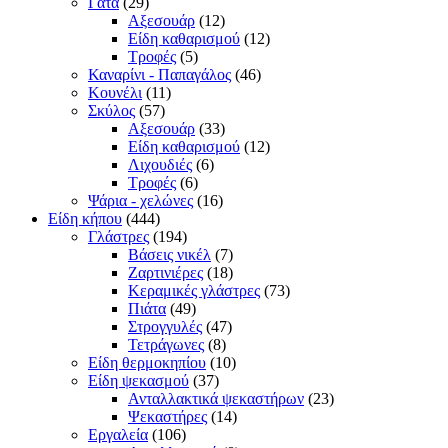
Γάτα
(29)
Αξεσουάρ
(12)
Είδη καθαρισμού
(12)
Τροφές
(5)
Καναρίνι - Παπαγάλος
(46)
Κουνέλι
(11)
Σκύλος
(57)
Αξεσουάρ
(33)
Είδη καθαρισμού
(12)
Λιχουδιές
(6)
Τροφές
(6)
Ψάρια - χελώνες
(16)
Είδη κήπου
(444)
Γλάστρες
(194)
Βάσεις νικέλ
(7)
Ζαρτινιέρες
(18)
Κεραμικές γλάστρες
(73)
Πιάτα
(49)
Στρογγυλές
(47)
Τετράγωνες
(8)
Είδη θερμοκηπίου
(10)
Είδη ψεκασμού
(37)
Ανταλλακτικά ψεκαστήρων
(23)
Ψεκαστήρες
(14)
Εργαλεία
(106)