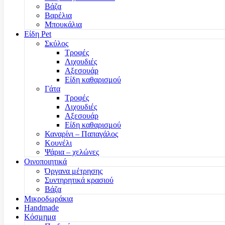
Βάζα
Βαρέλια
Μπουκάλια
Είδη Pet
Σκύλος
Τροφές
Λιχουδιές
Αξεσουάρ
Είδη καθαρισμού
Γάτα
Τροφές
Λιχουδιές
Αξεσουάρ
Είδη καθαρισμού
Καναρίνι – Παπαγάλος
Κουνέλι
Ψάρια – χελώνες
Οινοποιητικά
Όργανα μέτρησης
Συντηρητικά κρασιού
Βάζα
Μικροδωράκια
Handmade
Κόσμημα