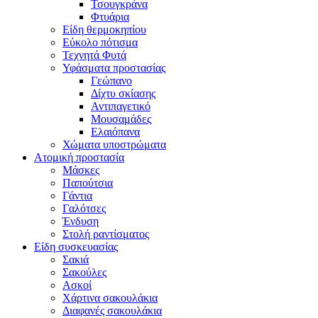
Τσουγκράνα
Φτυάρια
Είδη θερμοκηπίου
Εύκολο πότισμα
Τεχνητά Φυτά
Υφάσματα προστασίας
Γεώπανο
Δίχτυ σκίασης
Αντιπαγετικό
Μουσαμάδες
Ελαιόπανα
Χώματα υποστρώματα
Ατομική προστασία
Μάσκες
Παπούτσια
Γάντια
Γαλότσες
Ένδυση
Στολή ραντίσματος
Είδη συσκευασίας
Σακιά
Σακούλες
Ασκοί
Χάρτινα σακουλάκια
Διαφανές σακουλάκια