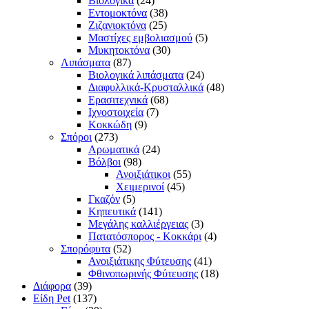
Βιολογικά
(24)
Εντομοκτόνα
(38)
Ζιζανιοκτόνα
(25)
Μαστίχες εμβολιασμού
(5)
Μυκητοκτόνα
(30)
Λιπάσματα
(87)
Βιολογικά λιπάσματα
(24)
Διαφυλλικά-Κρυσταλλικά
(48)
Ερασιτεχνικά
(68)
Ιχνοστοιχεία
(7)
Κοκκώδη
(9)
Σπόροι
(273)
Αρωματικά
(24)
Βόλβοι
(98)
Ανοιξιάτικοι
(55)
Χειμερινοί
(45)
Γκαζόν
(5)
Κηπευτικά
(141)
Μεγάλης καλλιέργειας
(3)
Πατατόσπορος - Κοκκάρι
(4)
Σπορόφυτα
(52)
Ανοιξιάτικης Φύτευσης
(41)
Φθινοπωρινής Φύτευσης
(18)
Διάφορα
(39)
Είδη Pet
(137)