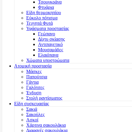
Τσουγκράνα
Φτυάρια
Είδη θερμοκηπίου
Εύκολο πότισμα
Τεχνητά Φυτά
Υφάσματα προστασίας
Γεώπανο
Δίχτυ σκίασης
Αντιπαγετικό
Μουσαμάδες
Ελαιόπανα
Χώματα υποστρώματα
Ατομική προστασία
Μάσκες
Παπούτσια
Γάντια
Γαλότσες
Ένδυση
Στολή ραντίσματος
Είδη συσκευασίας
Σακιά
Σακούλες
Ασκοί
Χάρτινα σακουλάκια
Διαφανές σακουλάκια