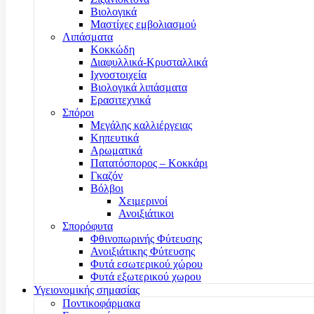
Βιολογικά
Μαστίχες εμβολιασμού
Λιπάσματα
Κοκκώδη
Διαφυλλικά-Κρυσταλλικά
Ιχνοστοιχεία
Βιολογικά λιπάσματα
Ερασιτεχνικά
Σπόροι
Μεγάλης καλλιέργειας
Κηπευτικά
Αρωματικά
Πατατόσπορος – Κοκκάρι
Γκαζόν
Βόλβοι
Χειμερινοί
Ανοιξιάτικοι
Σπορόφυτα
Φθινοπωρινής Φύτευσης
Ανοιξιάτικης Φύτευσης
Φυτά εσωτερικού χώρου
Φυτά εξωτερικού χωρου
Υγειονομικής σημασίας
Ποντικοφάρμακα