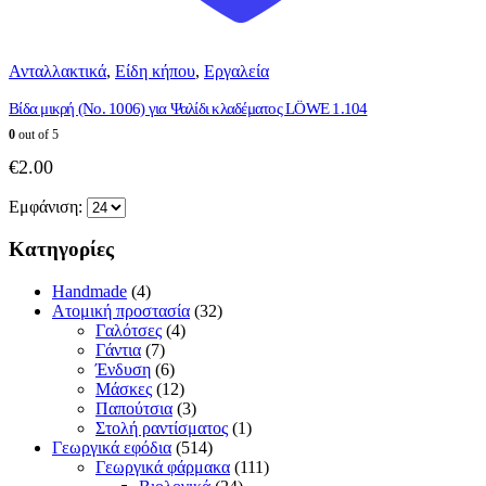
Ανταλλακτικά
,
Είδη κήπου
,
Εργαλεία
Βίδα μικρή (Νο. 1006) για Ψαλίδι κλαδέματος LÖWE 1.104
0
out of 5
€
2.00
Εμφάνιση:
Κατηγορίες
Handmade
(4)
Ατομική προστασία
(32)
Γαλότσες
(4)
Γάντια
(7)
Ένδυση
(6)
Μάσκες
(12)
Παπούτσια
(3)
Στολή ραντίσματος
(1)
Γεωργικά εφόδια
(514)
Γεωργικά φάρμακα
(111)