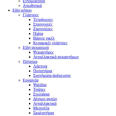
Εντομοκτόνα
Απωθητικά
Είδη κήπου
Γλάστρες
Τετράγωνες
Στρογγυλές
Ζαρτινιέρες
Πιάτα
Βάσεις νικέλ
Κεραμικές γλάστρες
Είδη ψεκασμού
Ψεκαστήρες
Ανταλλακτικά ψεκαστήρων
Πότισμα
Λάστιχα
Ποτιστήρια
Συστήματα άρδρευσης
Εργαλεία
Ψαλίδια
Τσάπες
Στυλιάρια
Δέσιμο φυτών
Ανταλλακτικά
Μεσινέζα
Σκαλιστήρια