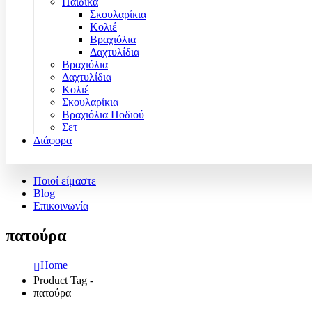
Παιδικά
Σκουλαρίκια
Κολιέ
Βραχιόλια
Δαχτυλίδια
Βραχιόλια
Δαχτυλίδια
Κολιέ
Σκουλαρίκια
Βραχιόλια Ποδιού
Σετ
Διάφορα
Ποιοί είμαστε
Blog
Επικοινωνία
πατούρα
Home
Product Tag -
πατούρα