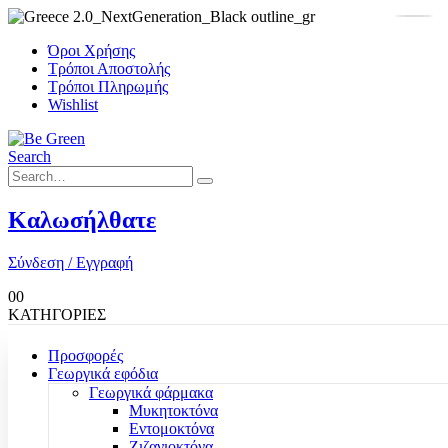
Όροι Χρήσης
Τρόποι Αποστολής
Τρόποι Πληρωμής
Wishlist
Search
Καλωσήλθατε
Σύνδεση / Εγγραφή
0
0
ΚΑΤΗΓΟΡΙΕΣ
Προσφορές
Γεωργικά εφόδια
Γεωργικά φάρμακα
Μυκητοκτόνα
Εντομοκτόνα
Ζιζανιοκτόνα