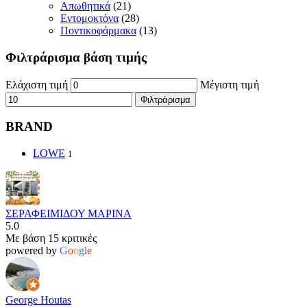
Απωθητικά
(21)
Εντομοκτόνα
(28)
Ποντικοφάρμακα
(13)
Φιλτράρισμα βάση τιμής
Ελάχιστη τιμή
Μέγιστη τιμή
Φιλτράρισμα
BRAND
LOWE
1
ΣΕΡΑΦΕΙΜΙΔΟΥ ΜΑΡΙΝΑ
5.0
Με βάση 15 κριτικές
powered by
G
o
o
g
l
e
George Houtas