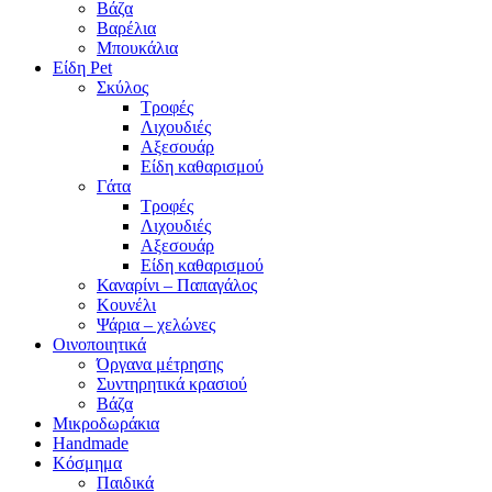
Βάζα
Βαρέλια
Μπουκάλια
Είδη Pet
Σκύλος
Τροφές
Λιχουδιές
Αξεσουάρ
Είδη καθαρισμού
Γάτα
Τροφές
Λιχουδιές
Αξεσουάρ
Είδη καθαρισμού
Καναρίνι – Παπαγάλος
Κουνέλι
Ψάρια – χελώνες
Οινοποιητικά
Όργανα μέτρησης
Συντηρητικά κρασιού
Βάζα
Μικροδωράκια
Handmade
Κόσμημα
Παιδικά