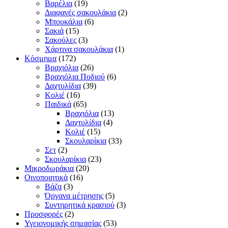
Βαρέλια
(19)
Διαφανές σακουλάκια
(2)
Μπουκάλια
(6)
Σακιά
(15)
Σακούλες
(3)
Χάρτινα σακουλάκια
(1)
Κόσμημα
(172)
Βραχιόλια
(26)
Βραχιόλια Ποδιού
(6)
Δαχτυλίδια
(39)
Κολιέ
(16)
Παιδικά
(65)
Βραχιόλια
(13)
Δαχτυλίδια
(4)
Κολιέ
(15)
Σκουλαρίκια
(33)
Σετ
(2)
Σκουλαρίκια
(23)
Μικροδωράκια
(20)
Οινοποιητικά
(16)
Βάζα
(3)
Όργανα μέτρησης
(5)
Συντηρητικά κρασιού
(3)
Προσφορές
(2)
Υγειονομικής σημασίας
(53)