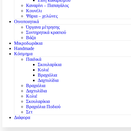
Είδη καθαρισμού
Καναρίνι – Παπαγάλος
Κουνέλι
Ψάρια – χελώνες
Οινοποιητικά
Όργανα μέτρησης
Συντηρητικά κρασιού
Βάζα
Μικροδωράκια
Handmade
Κόσμημα
Παιδικά
Σκουλαρίκια
Κολιέ
Βραχιόλια
Δαχτυλίδια
Βραχιόλια
Δαχτυλίδια
Κολιέ
Σκουλαρίκια
Βραχιόλια Ποδιού
Σετ
Διάφορα