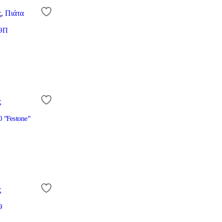
ς
,
Πιάτα
09Π
ς
0 "Festone"
ς
9