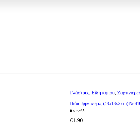
Γλάστρες
,
Είδη κήπου
,
Ζαρτινιέρε
Πιάτο ζαρντινιέρας (48x18x2 cm) Nr 4
0
out of 5
€
1.90