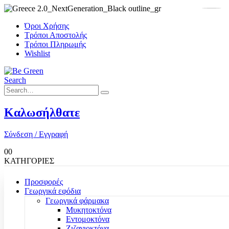
Όροι Χρήσης
Τρόποι Αποστολής
Τρόποι Πληρωμής
Wishlist
Search
Καλωσήλθατε
Σύνδεση / Εγγραφή
0
0
ΚΑΤΗΓΟΡΙΕΣ
Προσφορές
Γεωργικά εφόδια
Γεωργικά φάρμακα
Μυκητοκτόνα
Εντομοκτόνα
Ζιζανιοκτόνα