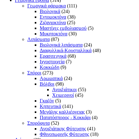
Γεωργικά εφόδια
(514)
Γεωργικά φάρμακα
(111)
Βιολογικά
(24)
Εντομοκτόνα
(38)
Ζιζανιοκτόνα
(25)
Μαστίχες εμβολιασμού
(5)
Μυκητοκτόνα
(30)
Λιπάσματα
(87)
Βιολογικά λιπάσματα
(24)
Διαφυλλικά-Κρυσταλλικά
(48)
Ερασιτεχνικά
(68)
Ιχνοστοιχεία
(7)
Κοκκώδη
(9)
Σπόροι
(273)
Αρωματικά
(24)
Βόλβοι
(98)
Ανοιξιάτικοι
(55)
Χειμερινοί
(45)
Γκαζόν
(5)
Κηπευτικά
(141)
Μεγάλης καλλιέργειας
(3)
Πατατόσπορος - Κοκκάρι
(4)
Σπορόφυτα
(52)
Ανοιξιάτικης Φύτευσης
(41)
Φθινοπωρινής Φύτευσης
(18)