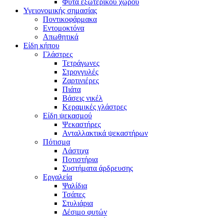
Φυτά εξωτερικού χωρου
Υγειονομικής σημασίας
Ποντικοφάρμακα
Εντομοκτόνα
Απωθητικά
Είδη κήπου
Γλάστρες
Τετράγωνες
Στρογγυλές
Ζαρτινιέρες
Πιάτα
Βάσεις νικέλ
Κεραμικές γλάστρες
Είδη ψεκασμού
Ψεκαστήρες
Ανταλλακτικά ψεκαστήρων
Πότισμα
Λάστιχα
Ποτιστήρια
Συστήματα άρδρευσης
Εργαλεία
Ψαλίδια
Τσάπες
Στυλιάρια
Δέσιμο φυτών