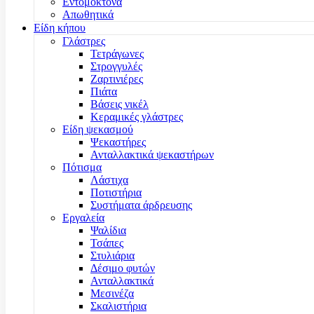
Εντομοκτόνα
Απωθητικά
Είδη κήπου
Γλάστρες
Τετράγωνες
Στρογγυλές
Ζαρτινιέρες
Πιάτα
Βάσεις νικέλ
Κεραμικές γλάστρες
Είδη ψεκασμού
Ψεκαστήρες
Ανταλλακτικά ψεκαστήρων
Πότισμα
Λάστιχα
Ποτιστήρια
Συστήματα άρδρευσης
Εργαλεία
Ψαλίδια
Τσάπες
Στυλιάρια
Δέσιμο φυτών
Ανταλλακτικά
Μεσινέζα
Σκαλιστήρια