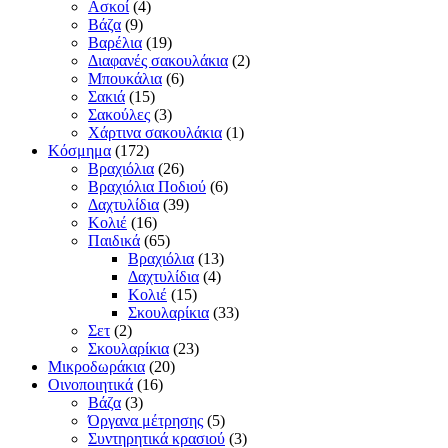
Ασκοί
(4)
Βάζα
(9)
Βαρέλια
(19)
Διαφανές σακουλάκια
(2)
Μπουκάλια
(6)
Σακιά
(15)
Σακούλες
(3)
Χάρτινα σακουλάκια
(1)
Κόσμημα
(172)
Βραχιόλια
(26)
Βραχιόλια Ποδιού
(6)
Δαχτυλίδια
(39)
Κολιέ
(16)
Παιδικά
(65)
Βραχιόλια
(13)
Δαχτυλίδια
(4)
Κολιέ
(15)
Σκουλαρίκια
(33)
Σετ
(2)
Σκουλαρίκια
(23)
Μικροδωράκια
(20)
Οινοποιητικά
(16)
Βάζα
(3)
Όργανα μέτρησης
(5)
Συντηρητικά κρασιού
(3)