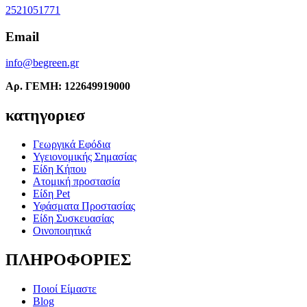
2521051771
Email
info@begreen.gr
Αρ. ΓΕΜΗ: 122649919000
κατηγοριεσ
Γεωργικά Εφόδια
Υγειονομικής Σημασίας
Είδη Κήπου
Ατομική προστασία
Είδη Pet
Υφάσματα Προστασίας
Είδη Συσκευασίας
Οινοποιητικά
ΠΛΗΡΟΦΟΡΙΕΣ
Ποιοί Είμαστε
Blog