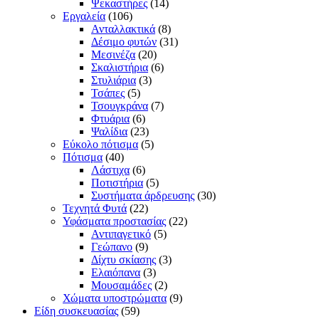
Ψεκαστήρες
(14)
Εργαλεία
(106)
Ανταλλακτικά
(8)
Δέσιμο φυτών
(31)
Μεσινέζα
(20)
Σκαλιστήρια
(6)
Στυλιάρια
(3)
Τσάπες
(5)
Τσουγκράνα
(7)
Φτυάρια
(6)
Ψαλίδια
(23)
Εύκολο πότισμα
(5)
Πότισμα
(40)
Λάστιχα
(6)
Ποτιστήρια
(5)
Συστήματα άρδρευσης
(30)
Τεχνητά Φυτά
(22)
Υφάσματα προστασίας
(22)
Αντιπαγετικό
(5)
Γεώπανο
(9)
Δίχτυ σκίασης
(3)
Ελαιόπανα
(3)
Μουσαμάδες
(2)
Χώματα υποστρώματα
(9)
Είδη συσκευασίας
(59)