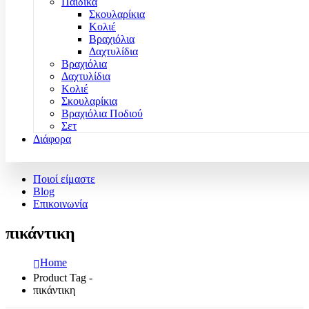
Παιδικά
Σκουλαρίκια
Κολιέ
Βραχιόλια
Δαχτυλίδια
Βραχιόλια
Δαχτυλίδια
Κολιέ
Σκουλαρίκια
Βραχιόλια Ποδιού
Σετ
Διάφορα
Ποιοί είμαστε
Blog
Επικοινωνία
πικάντικη
Home
Product Tag -
πικάντικη