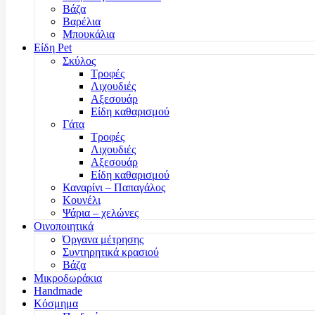
Βάζα
Βαρέλια
Μπουκάλια
Είδη Pet
Σκύλος
Τροφές
Λιχουδιές
Αξεσουάρ
Είδη καθαρισμού
Γάτα
Τροφές
Λιχουδιές
Αξεσουάρ
Είδη καθαρισμού
Καναρίνι – Παπαγάλος
Κουνέλι
Ψάρια – χελώνες
Οινοποιητικά
Όργανα μέτρησης
Συντηρητικά κρασιού
Βάζα
Μικροδωράκια
Handmade
Κόσμημα