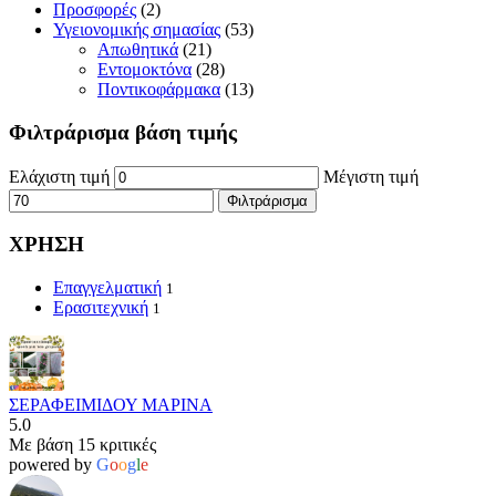
Προσφορές
(2)
Υγειονομικής σημασίας
(53)
Απωθητικά
(21)
Εντομοκτόνα
(28)
Ποντικοφάρμακα
(13)
Φιλτράρισμα βάση τιμής
Ελάχιστη τιμή
Μέγιστη τιμή
Φιλτράρισμα
ΧΡΗΣΗ
Επαγγελματική
1
Ερασιτεχνική
1
ΣΕΡΑΦΕΙΜΙΔΟΥ ΜΑΡΙΝΑ
5.0
Με βάση 15 κριτικές
powered by
G
o
o
g
l
e