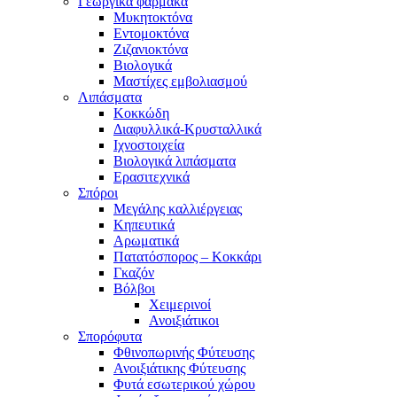
Γεωργικά φάρμακα
Μυκητοκτόνα
Εντομοκτόνα
Ζιζανιοκτόνα
Βιολογικά
Μαστίχες εμβολιασμού
Λιπάσματα
Κοκκώδη
Διαφυλλικά-Κρυσταλλικά
Ιχνοστοιχεία
Βιολογικά λιπάσματα
Ερασιτεχνικά
Σπόροι
Μεγάλης καλλιέργειας
Κηπευτικά
Αρωματικά
Πατατόσπορος – Κοκκάρι
Γκαζόν
Βόλβοι
Χειμερινοί
Ανοιξιάτικοι
Σπορόφυτα
Φθινοπωρινής Φύτευσης
Ανοιξιάτικης Φύτευσης
Φυτά εσωτερικού χώρου