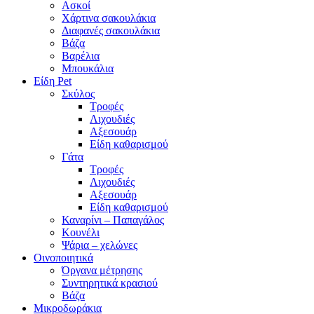
Ασκοί
Χάρτινα σακουλάκια
Διαφανές σακουλάκια
Βάζα
Βαρέλια
Μπουκάλια
Είδη Pet
Σκύλος
Τροφές
Λιχουδιές
Αξεσουάρ
Είδη καθαρισμού
Γάτα
Τροφές
Λιχουδιές
Αξεσουάρ
Είδη καθαρισμού
Καναρίνι – Παπαγάλος
Κουνέλι
Ψάρια – χελώνες
Οινοποιητικά
Όργανα μέτρησης
Συντηρητικά κρασιού
Βάζα
Μικροδωράκια