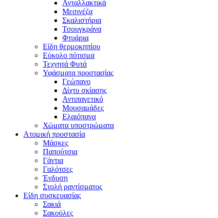
Ανταλλακτικά
Μεσινέζα
Σκαλιστήρια
Τσουγκράνα
Φτυάρια
Είδη θερμοκηπίου
Εύκολο πότισμα
Τεχνητά Φυτά
Υφάσματα προστασίας
Γεώπανο
Δίχτυ σκίασης
Αντιπαγετικό
Μουσαμάδες
Ελαιόπανα
Χώματα υποστρώματα
Ατομική προστασία
Μάσκες
Παπούτσια
Γάντια
Γαλότσες
Ένδυση
Στολή ραντίσματος
Είδη συσκευασίας
Σακιά
Σακούλες