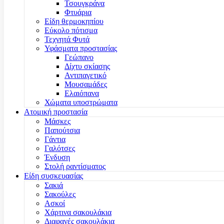
Τσουγκράνα
Φτυάρια
Είδη θερμοκηπίου
Εύκολο πότισμα
Τεχνητά Φυτά
Υφάσματα προστασίας
Γεώπανο
Δίχτυ σκίασης
Αντιπαγετικό
Μουσαμάδες
Ελαιόπανα
Χώματα υποστρώματα
Ατομική προστασία
Μάσκες
Παπούτσια
Γάντια
Γαλότσες
Ένδυση
Στολή ραντίσματος
Είδη συσκευασίας
Σακιά
Σακούλες
Ασκοί
Χάρτινα σακουλάκια
Διαφανές σακουλάκια