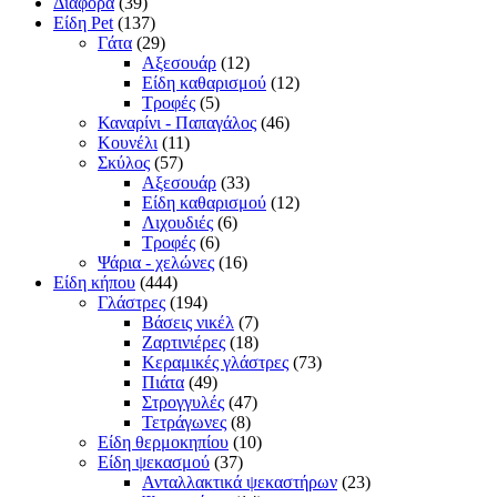
Διάφορα
(39)
Είδη Pet
(137)
Γάτα
(29)
Αξεσουάρ
(12)
Είδη καθαρισμού
(12)
Τροφές
(5)
Καναρίνι - Παπαγάλος
(46)
Κουνέλι
(11)
Σκύλος
(57)
Αξεσουάρ
(33)
Είδη καθαρισμού
(12)
Λιχουδιές
(6)
Τροφές
(6)
Ψάρια - χελώνες
(16)
Είδη κήπου
(444)
Γλάστρες
(194)
Βάσεις νικέλ
(7)
Ζαρτινιέρες
(18)
Κεραμικές γλάστρες
(73)
Πιάτα
(49)
Στρογγυλές
(47)
Τετράγωνες
(8)
Είδη θερμοκηπίου
(10)
Είδη ψεκασμού
(37)
Ανταλλακτικά ψεκαστήρων
(23)