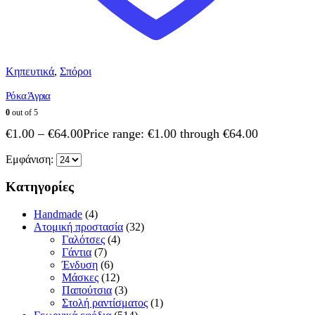
Κηπευτικά
,
Σπόροι
Ρόκα Άγρια
0
out of 5
€
1.00
–
€
64.00
Price range: €1.00 through €64.00
Εμφάνιση:
Κατηγορίες
Handmade
(4)
Ατομική προστασία
(32)
Γαλότσες
(4)
Γάντια
(7)
Ένδυση
(6)
Μάσκες
(12)
Παπούτσια
(3)
Στολή ραντίσματος
(1)