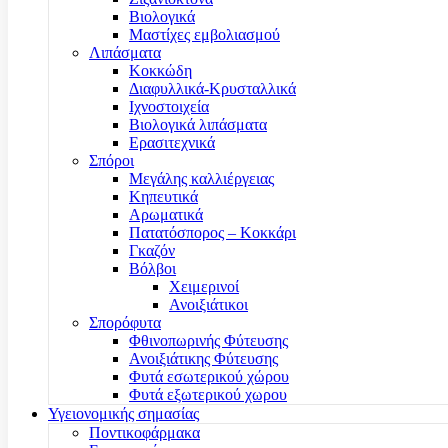
Βιολογικά
Μαστίχες εμβολιασμού
Λιπάσματα
Κοκκώδη
Διαφυλλικά-Κρυσταλλικά
Ιχνοστοιχεία
Βιολογικά λιπάσματα
Ερασιτεχνικά
Σπόροι
Μεγάλης καλλιέργειας
Κηπευτικά
Αρωματικά
Πατατόσπορος – Κοκκάρι
Γκαζόν
Βόλβοι
Χειμερινοί
Ανοιξιάτικοι
Σπορόφυτα
Φθινοπωρινής Φύτευσης
Ανοιξιάτικης Φύτευσης
Φυτά εσωτερικού χώρου
Φυτά εξωτερικού χωρου
Υγειονομικής σημασίας
Ποντικοφάρμακα