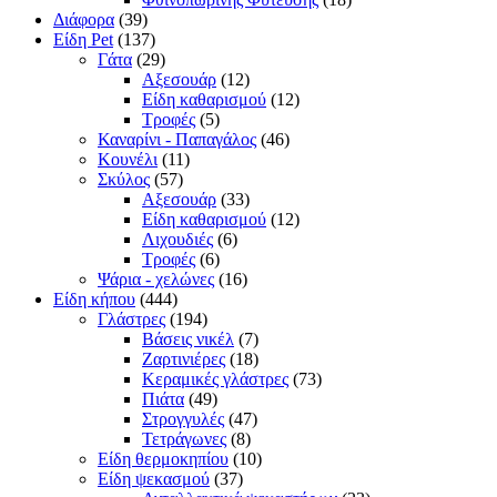
Διάφορα
(39)
Είδη Pet
(137)
Γάτα
(29)
Αξεσουάρ
(12)
Είδη καθαρισμού
(12)
Τροφές
(5)
Καναρίνι - Παπαγάλος
(46)
Κουνέλι
(11)
Σκύλος
(57)
Αξεσουάρ
(33)
Είδη καθαρισμού
(12)
Λιχουδιές
(6)
Τροφές
(6)
Ψάρια - χελώνες
(16)
Είδη κήπου
(444)
Γλάστρες
(194)
Βάσεις νικέλ
(7)
Ζαρτινιέρες
(18)
Κεραμικές γλάστρες
(73)
Πιάτα
(49)
Στρογγυλές
(47)
Τετράγωνες
(8)
Είδη θερμοκηπίου
(10)
Είδη ψεκασμού
(37)