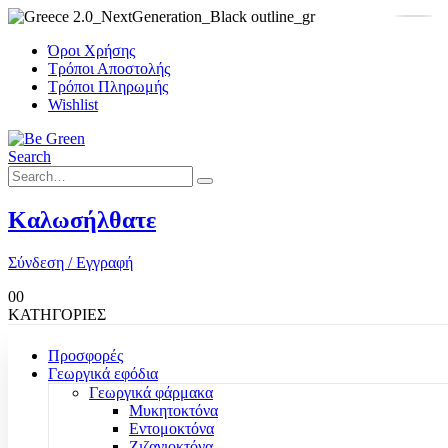
Όροι Χρήσης
Τρόποι Αποστολής
Τρόποι Πληρωμής
Wishlist
Search
Καλωσήλθατε
Σύνδεση / Εγγραφή
0
0
ΚΑΤΗΓΟΡΙΕΣ
Προσφορές
Γεωργικά εφόδια
Γεωργικά φάρμακα
Μυκητοκτόνα
Εντομοκτόνα
Ζιζανιοκτόνα