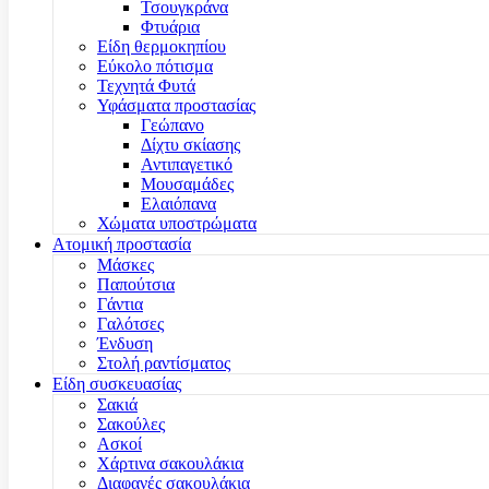
Τσουγκράνα
Φτυάρια
Είδη θερμοκηπίου
Εύκολο πότισμα
Τεχνητά Φυτά
Υφάσματα προστασίας
Γεώπανο
Δίχτυ σκίασης
Αντιπαγετικό
Μουσαμάδες
Ελαιόπανα
Χώματα υποστρώματα
Ατομική προστασία
Μάσκες
Παπούτσια
Γάντια
Γαλότσες
Ένδυση
Στολή ραντίσματος
Είδη συσκευασίας
Σακιά
Σακούλες
Ασκοί
Χάρτινα σακουλάκια
Διαφανές σακουλάκια