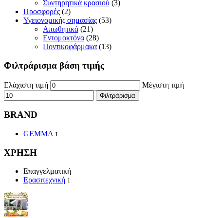
Συντηρητικά κρασιού
(3)
Προσφορές
(2)
Υγειονομικής σημασίας
(53)
Απωθητικά
(21)
Εντομοκτόνα
(28)
Ποντικοφάρμακα
(13)
Φιλτράρισμα βάση τιμής
Ελάχιστη τιμή
Μέγιστη τιμή
Φιλτράρισμα
BRAND
GEMMA
1
ΧΡΗΣΗ
Επαγγελματική
Ερασιτεχνική
1