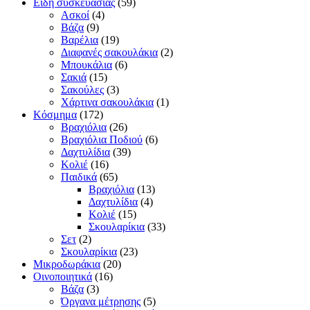
Είδη συσκευασίας
(59)
Ασκοί
(4)
Βάζα
(9)
Βαρέλια
(19)
Διαφανές σακουλάκια
(2)
Μπουκάλια
(6)
Σακιά
(15)
Σακούλες
(3)
Χάρτινα σακουλάκια
(1)
Κόσμημα
(172)
Βραχιόλια
(26)
Βραχιόλια Ποδιού
(6)
Δαχτυλίδια
(39)
Κολιέ
(16)
Παιδικά
(65)
Βραχιόλια
(13)
Δαχτυλίδια
(4)
Κολιέ
(15)
Σκουλαρίκια
(33)
Σετ
(2)
Σκουλαρίκια
(23)
Μικροδωράκια
(20)
Οινοποιητικά
(16)
Βάζα
(3)
Όργανα μέτρησης
(5)