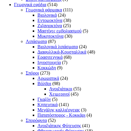
Γεωργικά εφόδια
(514)
Γεωργικά φάρμακα
(111)
Βιολογικά
(24)
Εντομοκτόνα
(38)
Ζιζανιοκτόνα
(25)
Μαστίχες εμβολιασμού
(5)
Μυκητοκτόνα
(30)
Λιπάσματα
(87)
Βιολογικά λιπάσματα
(24)
Διαφυλλικά-Κρυσταλλικά
(48)
Ερασιτεχνικά
(68)
Ιχνοστοιχεία
(7)
Κοκκώδη
(9)
Σπόροι
(273)
Αρωματικά
(24)
Βόλβοι
(98)
Ανοιξιάτικοι
(55)
Χειμερινοί
(45)
Γκαζόν
(5)
Κηπευτικά
(141)
Μεγάλης καλλιέργειας
(3)
Πατατόσπορος - Κοκκάρι
(4)
Σπορόφυτα
(52)
Ανοιξιάτικης Φύτευσης
(41)
Φθινοπωρινής Φύτευσης
(18)