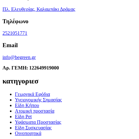
Πλ. Ελευθερίας, Καλαμπάκι Δράμας
Τηλέφωνο
2521051771
Email
info@begreen.gr
Αρ. ΓΕΜΗ: 122649919000
κατηγοριεσ
Γεωργικά Εφόδια
Υγειονομικής Σημασίας
Είδη Κήπου
Ατομική προστασία
Είδη Pet
Υφάσματα Προστασίας
Είδη Συσκευασίας
Οινοποιητικά