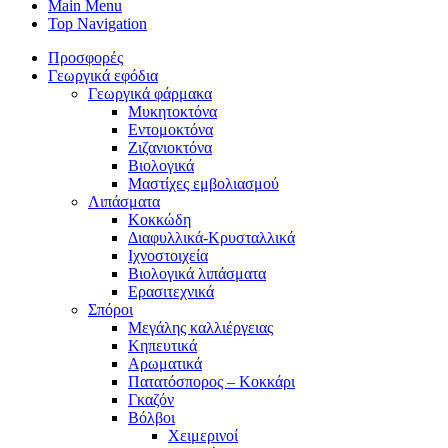
Main Menu
Top Navigation
Προσφορές
Γεωργικά εφόδια
Γεωργικά φάρμακα
Μυκητοκτόνα
Εντομοκτόνα
Ζιζανιοκτόνα
Βιολογικά
Μαστίχες εμβολιασμού
Λιπάσματα
Κοκκώδη
Διαφυλλικά-Κρυσταλλικά
Ιχνοστοιχεία
Βιολογικά λιπάσματα
Ερασιτεχνικά
Σπόροι
Μεγάλης καλλιέργειας
Κηπευτικά
Αρωματικά
Πατατόσπορος – Κοκκάρι
Γκαζόν
Βόλβοι
Χειμερινοί