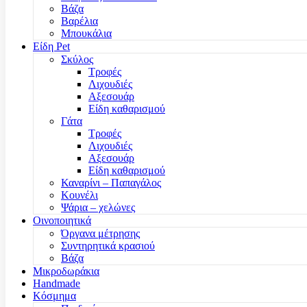
Βάζα
Βαρέλια
Μπουκάλια
Είδη Pet
Σκύλος
Τροφές
Λιχουδιές
Αξεσουάρ
Είδη καθαρισμού
Γάτα
Τροφές
Λιχουδιές
Αξεσουάρ
Είδη καθαρισμού
Καναρίνι – Παπαγάλος
Κουνέλι
Ψάρια – χελώνες
Οινοποιητικά
Όργανα μέτρησης
Συντηρητικά κρασιού
Βάζα
Μικροδωράκια
Handmade
Κόσμημα