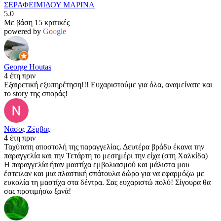
ΣΕΡΑΦΕΙΜΙΔΟΥ ΜΑΡΙΝΑ
5.0
Με βάση 15 κριτικές
powered by
G
o
o
g
l
e
George Houtas
4 έτη πριν
Εξαιρετική εξυπηρέτηση!!! Ευχαριστούμε για όλα, αναμείνατε και
το story της σποράς!
Νάσος Ζέρβας
4 έτη πριν
Ταχύτατη αποστολή της παραγγελίας. Δευτέρα βράδυ έκανα την
παραγγελία και την Τετάρτη το μεσημέρι την είχα (στη Χαλκίδα)
Η παραγγελία ήταν μαστίχα εμβολιασμού και μάλιστα μου
έστειλαν και μια πλαστική σπάτουλα δώρο για να εφαρμόζω με
ευκολία τη μαστίχα στα δέντρα. Σας ευχαριστώ πολύ! Σίγουρα θα
σας προτιμήσω ξανά!