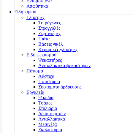
Εντομοκτόνα
Απωθητικά
Είδη κήπου
Γλάστρες
Τετράγωνες
Στρογγυλές
Ζαρτινιέρες
Πιάτα
Βάσεις νικέλ
Κεραμικές γλάστρες
Είδη ψεκασμού
Ψεκαστήρες
Ανταλλακτικά ψεκαστήρων
Πότισμα
Λάστιχα
Ποτιστήρια
Συστήματα άρδρευσης
Εργαλεία
Ψαλίδια
Τσάπες
Στυλιάρια
Δέσιμο φυτών
Ανταλλακτικά
Μεσινέζα
Σκαλιστήρια