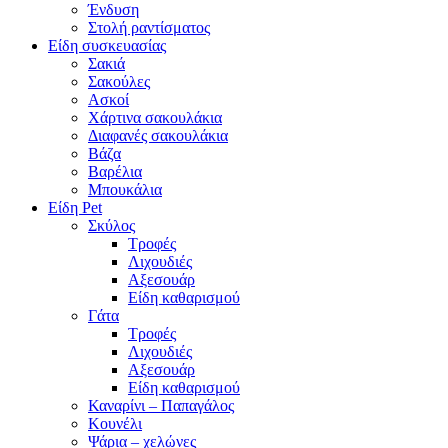
Ένδυση
Στολή ραντίσματος
Είδη συσκευασίας
Σακιά
Σακούλες
Ασκοί
Χάρτινα σακουλάκια
Διαφανές σακουλάκια
Βάζα
Βαρέλια
Μπουκάλια
Είδη Pet
Σκύλος
Τροφές
Λιχουδιές
Αξεσουάρ
Είδη καθαρισμού
Γάτα
Τροφές
Λιχουδιές
Αξεσουάρ
Είδη καθαρισμού
Καναρίνι – Παπαγάλος
Κουνέλι
Ψάρια – χελώνες