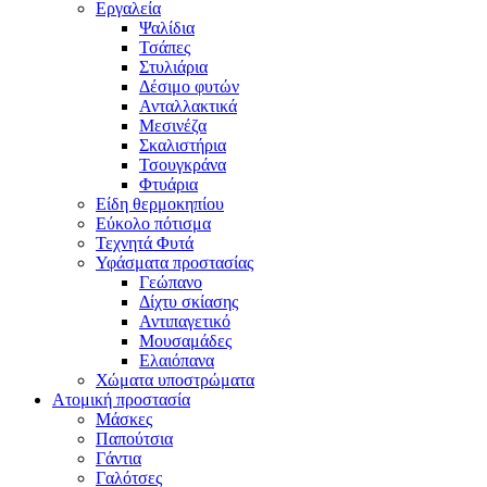
Εργαλεία
Ψαλίδια
Τσάπες
Στυλιάρια
Δέσιμο φυτών
Ανταλλακτικά
Μεσινέζα
Σκαλιστήρια
Τσουγκράνα
Φτυάρια
Είδη θερμοκηπίου
Εύκολο πότισμα
Τεχνητά Φυτά
Υφάσματα προστασίας
Γεώπανο
Δίχτυ σκίασης
Αντιπαγετικό
Μουσαμάδες
Ελαιόπανα
Χώματα υποστρώματα
Ατομική προστασία
Μάσκες
Παπούτσια
Γάντια
Γαλότσες