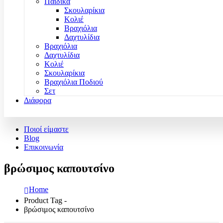
Παιδικά
Σκουλαρίκια
Κολιέ
Βραχιόλια
Δαχτυλίδια
Βραχιόλια
Δαχτυλίδια
Κολιέ
Σκουλαρίκια
Βραχιόλια Ποδιού
Σετ
Διάφορα
Ποιοί είμαστε
Blog
Επικοινωνία
βρώσιμος καπουτσίνο
Home
Product Tag -
βρώσιμος καπουτσίνο