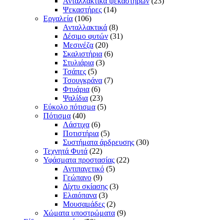
Ανταλλακτικά ψεκαστήρων
(23)
Ψεκαστήρες
(14)
Εργαλεία
(106)
Ανταλλακτικά
(8)
Δέσιμο φυτών
(31)
Μεσινέζα
(20)
Σκαλιστήρια
(6)
Στυλιάρια
(3)
Τσάπες
(5)
Τσουγκράνα
(7)
Φτυάρια
(6)
Ψαλίδια
(23)
Εύκολο πότισμα
(5)
Πότισμα
(40)
Λάστιχα
(6)
Ποτιστήρια
(5)
Συστήματα άρδρευσης
(30)
Τεχνητά Φυτά
(22)
Υφάσματα προστασίας
(22)
Αντιπαγετικό
(5)
Γεώπανο
(9)
Δίχτυ σκίασης
(3)
Ελαιόπανα
(3)
Μουσαμάδες
(2)
Χώματα υποστρώματα
(9)