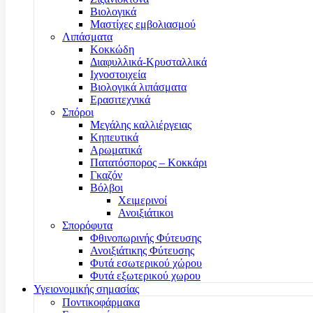
Βιολογικά
Μαστίχες εμβολιασμού
Λιπάσματα
Κοκκώδη
Διαφυλλικά-Κρυσταλλικά
Ιχνοστοιχεία
Βιολογικά λιπάσματα
Ερασιτεχνικά
Σπόροι
Μεγάλης καλλιέργειας
Κηπευτικά
Αρωματικά
Πατατόσπορος – Κοκκάρι
Γκαζόν
Βόλβοι
Χειμερινοί
Ανοιξιάτικοι
Σπορόφυτα
Φθινοπωρινής Φύτευσης
Ανοιξιάτικης Φύτευσης
Φυτά εσωτερικού χώρου
Φυτά εξωτερικού χωρου
Υγειονομικής σημασίας
Ποντικοφάρμακα