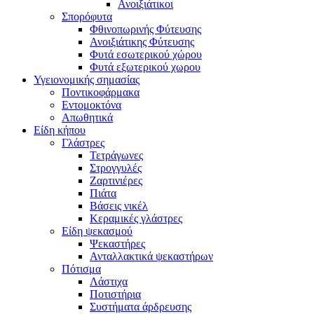
Ανοιξιάτικοι
Σπορόφυτα
Φθινοπωρινής Φύτευσης
Ανοιξιάτικης Φύτευσης
Φυτά εσωτερικού χώρου
Φυτά εξωτερικού χωρου
Υγειονομικής σημασίας
Ποντικοφάρμακα
Εντομοκτόνα
Απωθητικά
Είδη κήπου
Γλάστρες
Τετράγωνες
Στρογγυλές
Ζαρτινιέρες
Πιάτα
Βάσεις νικέλ
Κεραμικές γλάστρες
Είδη ψεκασμού
Ψεκαστήρες
Ανταλλακτικά ψεκαστήρων
Πότισμα
Λάστιχα
Ποτιστήρια
Συστήματα άρδρευσης