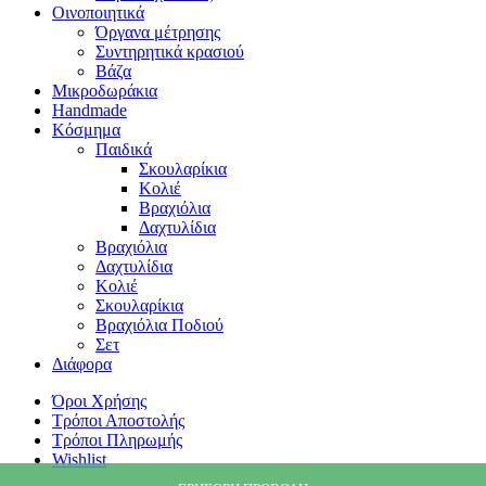
Οινοποιητικά
Όργανα μέτρησης
Συντηρητικά κρασιού
Βάζα
Μικροδωράκια
Handmade
Κόσμημα
Παιδικά
Σκουλαρίκια
Κολιέ
Βραχιόλια
Δαχτυλίδια
Βραχιόλια
Δαχτυλίδια
Κολιέ
Σκουλαρίκια
Βραχιόλια Ποδιού
Σετ
Διάφορα
Όροι Χρήσης
Τρόποι Αποστολής
Τρόποι Πληρωμής
Wishlist