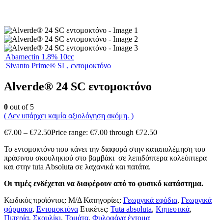
Abamectin 1.8% 10cc
Sivanto Prime® SL, εντομοκτόνο
Alverde® 24 SC εντομοκτόνο
0
out of 5
( Δεν υπάρχει καμία αξιολόγηση ακόμη. )
€
7.00
–
€
72.50
Price range: €7.00 through €72.50
Το εντομοκτόνο που κάνει την διαφορά στην καταπολέμηση του
πράσινου σκουληκιού στο βαμβάκι σε λεπιδόπτερα κολεόπτερα
και στην tuta Absoluta σε λαχανικά και πατάτα.
Οι τιμές ενδέχεται να διαφέρουν από το φυσικό κατάστημα.
Κωδικός προϊόντος:
Μ/Δ
Κατηγορίες:
Γεωργικά εφόδια
,
Γεωργικά
φάρμακα
,
Εντομοκτόνα
Ετικέτες:
Tuta absoluta
,
Κηπευτικά
,
Πιπερία
,
Σκουλίκι
,
Τομάτα
,
Φυλοφάγα έντομα