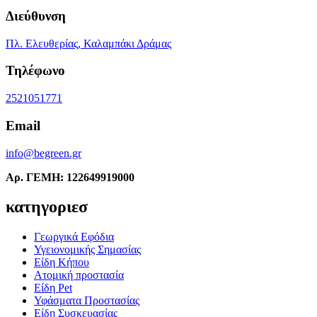
Διεύθυνση
Πλ. Ελευθερίας, Καλαμπάκι Δράμας
Τηλέφωνο
2521051771
Email
info@begreen.gr
Αρ. ΓΕΜΗ: 122649919000
κατηγοριεσ
Γεωργικά Εφόδια
Υγειονομικής Σημασίας
Είδη Κήπου
Ατομική προστασία
Είδη Pet
Υφάσματα Προστασίας
Είδη Συσκευασίας