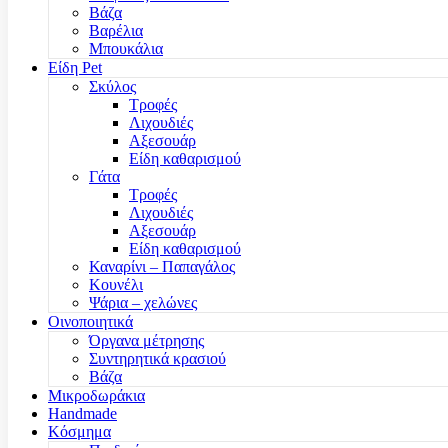
Βάζα
Βαρέλια
Μπουκάλια
Είδη Pet
Σκύλος
Τροφές
Λιχουδιές
Αξεσουάρ
Είδη καθαρισμού
Γάτα
Τροφές
Λιχουδιές
Αξεσουάρ
Είδη καθαρισμού
Καναρίνι – Παπαγάλος
Κουνέλι
Ψάρια – χελώνες
Οινοποιητικά
Όργανα μέτρησης
Συντηρητικά κρασιού
Βάζα
Μικροδωράκια
Handmade
Κόσμημα