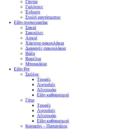
Γάντια
Γαλότσες
Ένδυση
Στολή ραντίσματος
Είδη συσκευασίας
Σακιά
Σακούλες
Ασκοί
Χάρτινα σακουλάκια
Διαφανές σακουλάκια
Βάζα
Βαρέλια
Μπουκάλια
Είδη Pet
Σκύλος
Τροφές
Λιχουδιές
Αξεσουάρ
Είδη καθαρισμού
Γάτα
Τροφές
Λιχουδιές
Αξεσουάρ
Είδη καθαρισμού
Καναρίνι – Παπαγάλος