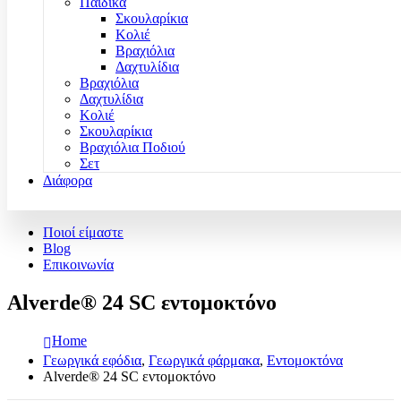
Παιδικά
Σκουλαρίκια
Κολιέ
Βραχιόλια
Δαχτυλίδια
Βραχιόλια
Δαχτυλίδια
Κολιέ
Σκουλαρίκια
Βραχιόλια Ποδιού
Σετ
Διάφορα
Ποιοί είμαστε
Blog
Επικοινωνία
Alverde® 24 SC εντομοκτόνο
Home
Γεωργικά εφόδια
,
Γεωργικά φάρμακα
,
Εντομοκτόνα
Alverde® 24 SC εντομοκτόνο