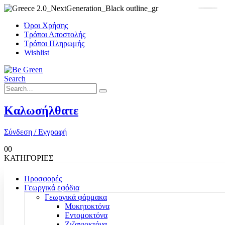
Όροι Χρήσης
Τρόποι Αποστολής
Τρόποι Πληρωμής
Wishlist
Search
Καλωσήλθατε
Σύνδεση / Εγγραφή
0
0
ΚΑΤΗΓΟΡΙΕΣ
Προσφορές
Γεωργικά εφόδια
Γεωργικά φάρμακα
Μυκητοκτόνα
Εντομοκτόνα
Ζιζανιοκτόνα