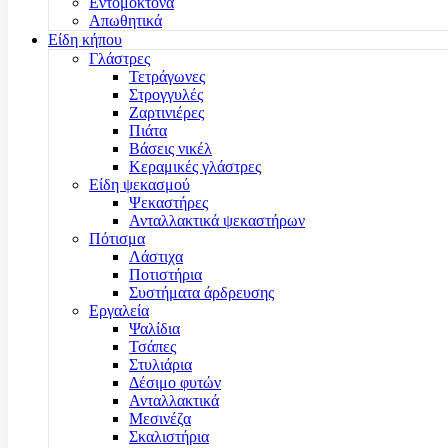
Εντομοκτόνα
Απωθητικά
Είδη κήπου
Γλάστρες
Τετράγωνες
Στρογγυλές
Ζαρτινιέρες
Πιάτα
Βάσεις νικέλ
Κεραμικές γλάστρες
Είδη ψεκασμού
Ψεκαστήρες
Ανταλλακτικά ψεκαστήρων
Πότισμα
Λάστιχα
Ποτιστήρια
Συστήματα άρδρευσης
Εργαλεία
Ψαλίδια
Τσάπες
Στυλιάρια
Δέσιμο φυτών
Ανταλλακτικά
Μεσινέζα
Σκαλιστήρια