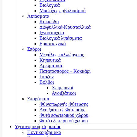
Βιολογικά
Μαστίχες εμβολιασμού
Λιπάσματα
Κοκκώδη
Διαφυλλικά-Κρυσταλλικά
Ιχνοστοιχεία
Βιολογικά λιπάσματα
Ερασιτεχνικά
Σπόροι
Μεγάλης καλλιέργειας
Κηπευτικά
Αρωματικά
Πατατόσπορος – Κοκκάρι
Γκαζόν
Βόλβοι
Χειμερινοί
Ανοιξιάτικοι
Σπορόφυτα
Φθινοπωρινής Φύτευσης
Ανοιξιάτικης Φύτευσης
Φυτά εσωτερικού χώρου
Φυτά εξωτερικού χωρου
Υγειονομικής σημασίας
Ποντικοφάρμακα