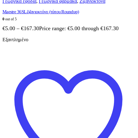
Γεωργικά εφόδια
,
Γεωργικά φάρμακα
,
Ζιζανιοκτόνα
Maestre 36SL ζιζανιοκτόνο (τύπου Roundup)
0
out of 5
€
5.00
–
€
167.30
Price range: €5.00 through €167.30
Εξαντλημένο