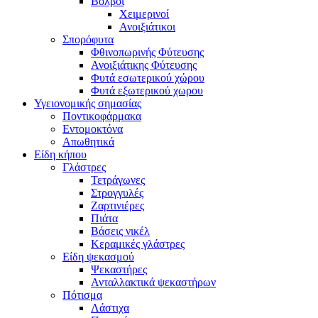
Βόλβοι
Χειμερινοί
Ανοιξιάτικοι
Σπορόφυτα
Φθινοπωρινής Φύτευσης
Ανοιξιάτικης Φύτευσης
Φυτά εσωτερικού χώρου
Φυτά εξωτερικού χωρου
Υγειονομικής σημασίας
Ποντικοφάρμακα
Εντομοκτόνα
Απωθητικά
Είδη κήπου
Γλάστρες
Τετράγωνες
Στρογγυλές
Ζαρτινιέρες
Πιάτα
Βάσεις νικέλ
Κεραμικές γλάστρες
Είδη ψεκασμού
Ψεκαστήρες
Ανταλλακτικά ψεκαστήρων
Πότισμα
Λάστιχα