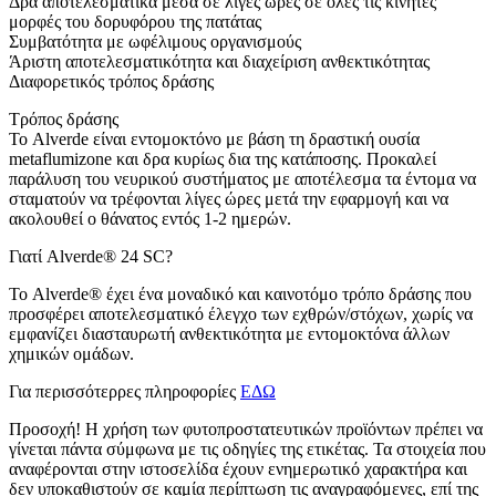
Δρα αποτελεσματικά μέσα σε λίγες ώρες σε όλες τις κινητές
μορφές του δορυφόρου της πατάτας
Συμβατότητα με ωφέλιμους οργανισμούς
Άριστη αποτελεσματικότητα και διαχείριση ανθεκτικότητας
Διαφορετικός τρόπος δράσης
Τρόπος δράσης
Το Alverde είναι εντομοκτόνο με βάση τη δραστική ουσία
metaflumizone και δρα κυρίως δια της κατάποσης. Προκαλεί
παράλυση του νευρικού συστήματος με αποτέλεσμα τα έντομα να
σταματούν να τρέφονται λίγες ώρες μετά την εφαρμογή και να
ακολουθεί ο θάνατος εντός 1-2 ημερών.
Γιατί Alverde® 24 SC?
Το Alverde® έχει ένα μοναδικό και καινοτόμο τρόπο δράσης που
προσφέρει αποτελεσματικό έλεγχο των εχθρών/στόχων, χωρίς να
εμφανίζει διασταυρωτή ανθεκτικότητα με εντομοκτόνα άλλων
χημικών ομάδων.
Για περισσότερρες πληροφορίες
ΕΔΩ
Προσοχή! Η χρήση των φυτοπροστατευτικών προϊόντων πρέπει να
γίνεται πάντα σύμφωνα με τις οδηγίες της ετικέτας. Τα στοιχεία που
αναφέρονται στην ιστοσελίδα έχουν ενημερωτικό χαρακτήρα και
δεν υποκαθιστούν σε καμία περίπτωση τις αναγραφόμενες, επί της