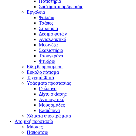
Ποτιστήρια
Συστήματα άρδρευσης
Εργαλεία
Ψαλίδια
Τσάπες
Στυλιάρια
Δέσιμο φυτών
Ανταλλακτικά
Μεσινέζα
Σκαλιστήρια
Τσουγκράνα
Φτυάρια
Είδη θερμοκηπίου
Εύκολο πότισμα
Τεχνητά Φυτά
Υφάσματα προστασίας
Γεώπανο
Δίχτυ σκίασης
Αντιπαγετικό
Μουσαμάδες
Ελαιόπανα
Χώματα υποστρώματα
Ατομική προστασία
Μάσκες
Παπούτσια