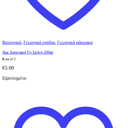
Βιολογικά
,
Γεωργικά εφόδια
,
Γεωργικά φάρμακα
Stac Διατομική Γη Σκόνη 200gr
0
out of 5
€
5.00
Εξαντλημένο