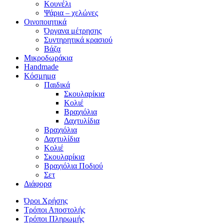
Κουνέλι
Ψάρια – χελώνες
Οινοποιητικά
Όργανα μέτρησης
Συντηρητικά κρασιού
Βάζα
Μικροδωράκια
Handmade
Κόσμημα
Παιδικά
Σκουλαρίκια
Κολιέ
Βραχιόλια
Δαχτυλίδια
Βραχιόλια
Δαχτυλίδια
Κολιέ
Σκουλαρίκια
Βραχιόλια Ποδιού
Σετ
Διάφορα
Όροι Χρήσης
Τρόποι Αποστολής
Τρόποι Πληρωμής