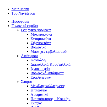
Main Menu
Top Navigation
Προσφορές
Γεωργικά εφόδια
Γεωργικά φάρμακα
Μυκητοκτόνα
Εντομοκτόνα
Ζιζανιοκτόνα
Βιολογικά
Μαστίχες εμβολιασμού
Λιπάσματα
Κοκκώδη
Διαφυλλικά-Κρυσταλλικά
Ιχνοστοιχεία
Βιολογικά λιπάσματα
Ερασιτεχνικά
Σπόροι
Μεγάλης καλλιέργειας
Κηπευτικά
Αρωματικά
Πατατόσπορος – Κοκκάρι
Γκαζόν