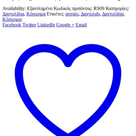
Availability:
Εξαντλημένο
Κωδικός προϊόντος:
RS09
Κατηγορίες:
Δαχτυλίδια
,
Κόσμημα
Ετικέτες:
ατσαλι
,
Δαχτυλιδι
,
Δαχτυλίδια
,
Κόσμημα
Facebook
Twitter
LinkedIn
Google +
Email