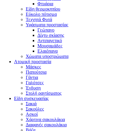
Φτυάρια
Είδη θερμοκηπίου
Εύκολο πότισμα
Τεχνητά Φυτά
Υφάσματα προστασίας
Γεώπανο
Δίχτυ σκίασης
Αντιπαγετικό
Μουσαμάδες
Ελαιόπανα
Χώματα υποστρώματα
Ατομική προστασία
Μάσκες
Παπούτσια
Γάντια
Γαλότσες
Ένδυση
Στολή ραντίσματος
Είδη συσκευασίας
Σακιά
Σακούλες
Ασκοί
Χάρτινα σακουλάκια
Διαφανές σακουλάκια
Βάζα