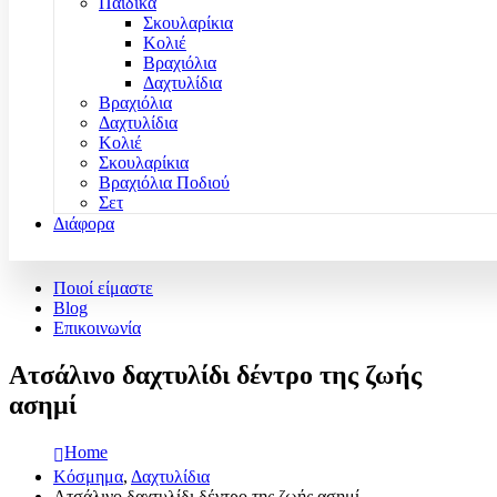
Παιδικά
Σκουλαρίκια
Κολιέ
Βραχιόλια
Δαχτυλίδια
Βραχιόλια
Δαχτυλίδια
Κολιέ
Σκουλαρίκια
Βραχιόλια Ποδιού
Σετ
Διάφορα
Ποιοί είμαστε
Blog
Επικοινωνία
Ατσάλινο δαχτυλίδι δέντρο της ζωής
ασημί
Home
Κόσμημα
,
Δαχτυλίδια
Ατσάλινο δαχτυλίδι δέντρο της ζωής ασημί