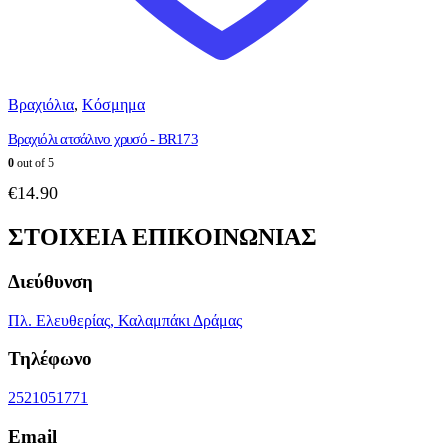
Βραχιόλια
,
Κόσμημα
Βραχιόλι ατσάλινο χρυσό - BR173
0
out of 5
€
14.90
ΣΤΟΙΧΕΙΑ ΕΠΙΚΟΙΝΩΝΙΑΣ
Διεύθυνση
Πλ. Ελευθερίας, Καλαμπάκι Δράμας
Τηλέφωνο
2521051771
Email