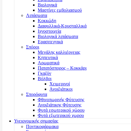
Βιολογικά
Μαστίχες εμβολιασμού
Λιπάσματα
Κοκκώδη
Διαφυλλικά-Κρυσταλλικά
Ιχνοστοιχεία
Βιολογικά λιπάσματα
Ερασιτεχνικά
Σπόροι
Μεγάλης καλλιέργειας
Κηπευτικά
Αρωματικά
Πατατόσπορος – Κοκκάρι
Γκαζόν
Βόλβοι
Χειμερινοί
Ανοιξιάτικοι
Σπορόφυτα
Φθινοπωρινής Φύτευσης
Ανοιξιάτικης Φύτευσης
Φυτά εσωτερικού χώρου
Φυτά εξωτερικού χωρου
Υγειονομικής σημασίας
Ποντικοφάρμακα