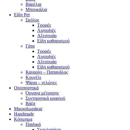
Βαρέλια
Μπουκάλια
Είδη Pet
Σκύλος
Τροφές
Λιχουδιές
Αξεσουάρ
Είδη καθαρισμού
Γάτα
Τροφές
Λιχουδιές
Αξεσουάρ
Είδη καθαρισμού
Καναρίνι – Παπαγάλος
Κουνέλι
Ψάρια – χελώνες
Οινοποιητικά
Όργανα μέτρησης
Συντηρητικά κρασιού
Βάζα
Μικροδωράκια
Handmade
Κόσμημα
Παιδικά
Σκουλαρίκια