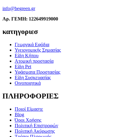
info@begreen.gr
Αρ. ΓΕΜΗ: 122649919000
κατηγοριεσ
Γεωργικά Εφόδια
Υγειονομικής Σημασίας
Είδη Κήπου
Ατομική προστασία
Είδη Pet
Υφάσματα Προστασίας
Είδη Συσκευασίας
Οινοποιητικά
ΠΛΗΡΟΦΟΡΙΕΣ
Ποιοί Είμαστε
Blog
Όροι Χρήσης
Πολιτική Επιστροφών
Πολιτική Ακύρωσης
Τρόποι Πληρωμής