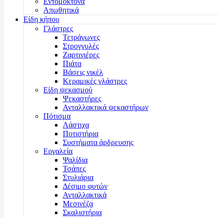
Εντομοκτόνα
Απωθητικά
Είδη κήπου
Γλάστρες
Τετράγωνες
Στρογγυλές
Ζαρτινιέρες
Πιάτα
Βάσεις νικέλ
Κεραμικές γλάστρες
Είδη ψεκασμού
Ψεκαστήρες
Ανταλλακτικά ψεκαστήρων
Πότισμα
Λάστιχα
Ποτιστήρια
Συστήματα άρδρευσης
Εργαλεία
Ψαλίδια
Τσάπες
Στυλιάρια
Δέσιμο φυτών
Ανταλλακτικά
Μεσινέζα
Σκαλιστήρια