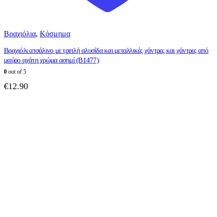
Βραχιόλια
,
Κόσμημα
Βραχιόλι ατσάλινο με τριπλή αλυσίδα και μεταλλικές χάντρες και χάντρες από
μαύρο αχάτη χρώμα ασημί (B1477)
0
out of 5
€
12.90