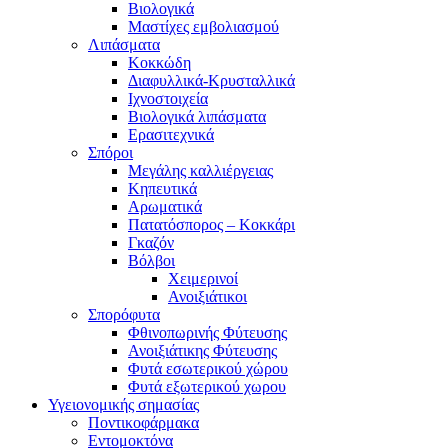
Βιολογικά
Μαστίχες εμβολιασμού
Λιπάσματα
Κοκκώδη
Διαφυλλικά-Κρυσταλλικά
Ιχνοστοιχεία
Βιολογικά λιπάσματα
Ερασιτεχνικά
Σπόροι
Μεγάλης καλλιέργειας
Κηπευτικά
Αρωματικά
Πατατόσπορος – Κοκκάρι
Γκαζόν
Βόλβοι
Χειμερινοί
Ανοιξιάτικοι
Σπορόφυτα
Φθινοπωρινής Φύτευσης
Ανοιξιάτικης Φύτευσης
Φυτά εσωτερικού χώρου
Φυτά εξωτερικού χωρου
Υγειονομικής σημασίας
Ποντικοφάρμακα
Εντομοκτόνα