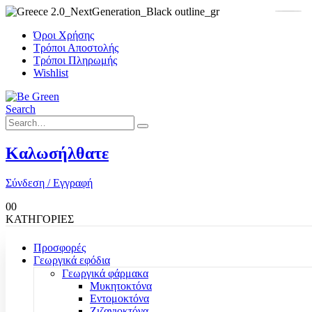
Όροι Χρήσης
Τρόποι Αποστολής
Τρόποι Πληρωμής
Wishlist
Search
Καλωσήλθατε
Σύνδεση / Εγγραφή
0
0
ΚΑΤΗΓΟΡΙΕΣ
Προσφορές
Γεωργικά εφόδια
Γεωργικά φάρμακα
Μυκητοκτόνα
Εντομοκτόνα
Ζιζανιοκτόνα