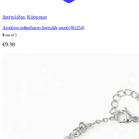
Δαχτυλίδια
,
Κόσμημα
Ατσάλινο ρυθμιζόμενο δαχτυλίδι χρυσό (R1254)
0
out of 5
€
9.90