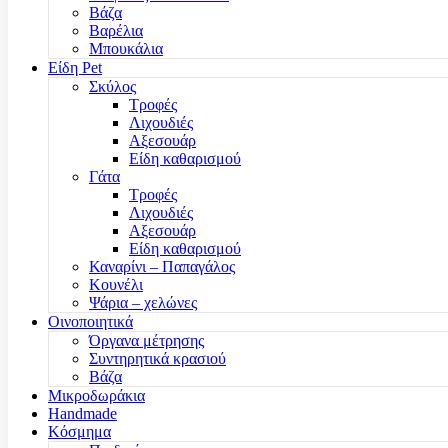
Βάζα
Βαρέλια
Μπουκάλια
Είδη Pet
Σκύλος
Τροφές
Λιχουδιές
Αξεσουάρ
Είδη καθαρισμού
Γάτα
Τροφές
Λιχουδιές
Αξεσουάρ
Είδη καθαρισμού
Καναρίνι – Παπαγάλος
Κουνέλι
Ψάρια – χελώνες
Οινοποιητικά
Όργανα μέτρησης
Συντηρητικά κρασιού
Βάζα
Μικροδωράκια
Handmade
Κόσμημα