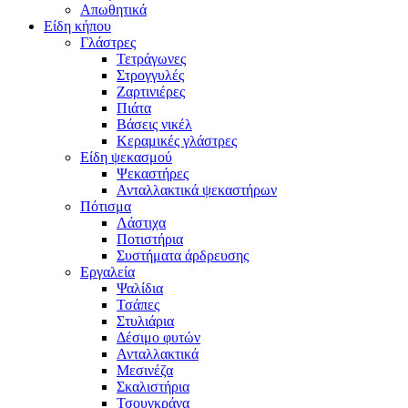
Απωθητικά
Είδη κήπου
Γλάστρες
Τετράγωνες
Στρογγυλές
Ζαρτινιέρες
Πιάτα
Βάσεις νικέλ
Κεραμικές γλάστρες
Είδη ψεκασμού
Ψεκαστήρες
Ανταλλακτικά ψεκαστήρων
Πότισμα
Λάστιχα
Ποτιστήρια
Συστήματα άρδρευσης
Εργαλεία
Ψαλίδια
Τσάπες
Στυλιάρια
Δέσιμο φυτών
Ανταλλακτικά
Μεσινέζα
Σκαλιστήρια
Τσουγκράνα