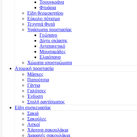
Τσουγκράνα
Φτυάρια
Είδη θερμοκηπίου
Εύκολο πότισμα
Τεχνητά Φυτά
Υφάσματα προστασίας
Γεώπανο
Δίχτυ σκίασης
Αντιπαγετικό
Μουσαμάδες
Ελαιόπανα
Χώματα υποστρώματα
Ατομική προστασία
Μάσκες
Παπούτσια
Γάντια
Γαλότσες
Ένδυση
Στολή ραντίσματος
Είδη συσκευασίας
Σακιά
Σακούλες
Ασκοί
Χάρτινα σακουλάκια
Διαφανές σακουλάκια