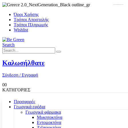
Όροι Χρήσης
Τρόποι Αποστολής
Τρόποι Πληρωμής
Wishlist
Search
Καλωσήλθατε
Σύνδεση / Εγγραφή
0
0
ΚΑΤΗΓΟΡΙΕΣ
Προσφορές
Γεωργικά εφόδια
Γεωργικά φάρμακα
Μυκητοκτόνα
Εντομοκτόνα
Ζιζανιοκτόνα