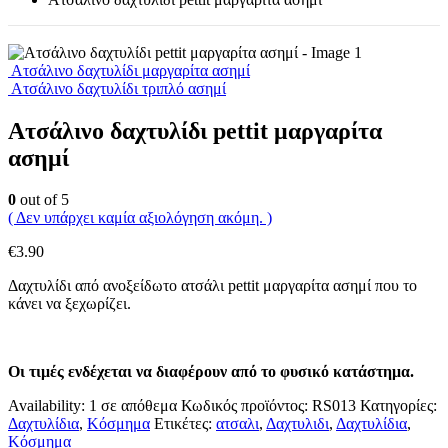
Ατσάλινο δαχτυλίδι μαργαρίτα ασημί
Ατσάλινο δαχτυλίδι τριπλό ασημί
Ατσάλινο δαχτυλίδι pettit μαργαρίτα
ασημί
0
out of 5
( Δεν υπάρχει καμία αξιολόγηση ακόμη. )
€
3.90
Δαχτυλίδι από ανοξείδωτο ατσάλι pettit μαργαρίτα ασημί που το
κάνει να ξεχωρίζει.
Οι τιμές ενδέχεται να διαφέρουν από το φυσικό κατάστημα.
Availability:
1 σε απόθεμα
Κωδικός προϊόντος:
RS013
Κατηγορίες:
Δαχτυλίδια
,
Κόσμημα
Ετικέτες:
ατσαλι
,
Δαχτυλιδι
,
Δαχτυλίδια
,
Κόσμημα