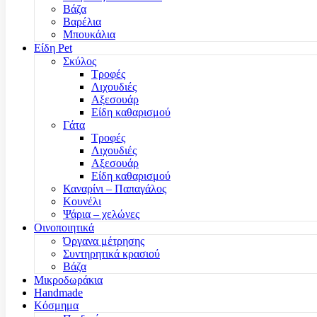
Βάζα
Βαρέλια
Μπουκάλια
Είδη Pet
Σκύλος
Τροφές
Λιχουδιές
Αξεσουάρ
Είδη καθαρισμού
Γάτα
Τροφές
Λιχουδιές
Αξεσουάρ
Είδη καθαρισμού
Καναρίνι – Παπαγάλος
Κουνέλι
Ψάρια – χελώνες
Οινοποιητικά
Όργανα μέτρησης
Συντηρητικά κρασιού
Βάζα
Μικροδωράκια
Handmade
Κόσμημα