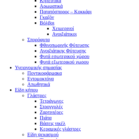
Κηπευτικά
Αρωματικά
Πατατόσπορος – Κοκκάρι
Γκαζόν
Βόλβοι
Χειμερινοί
Ανοιξιάτικοι
Σπορόφυτα
Φθινοπωρινής Φύτευσης
Ανοιξιάτικης Φύτευσης
Φυτά εσωτερικού χώρου
Φυτά εξωτερικού χωρου
Υγειονομικής σημασίας
Ποντικοφάρμακα
Εντομοκτόνα
Απωθητικά
Είδη κήπου
Γλάστρες
Τετράγωνες
Στρογγυλές
Ζαρτινιέρες
Πιάτα
Βάσεις νικέλ
Κεραμικές γλάστρες
Είδη ψεκασμού