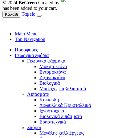
© 2024
BeGreen
Created by
has been added to your cart.
Ταμείο
Καλάθι
Main Menu
Top Navigation
Προσφορές
Γεωργικά εφόδια
Γεωργικά φάρμακα
Μυκητοκτόνα
Εντομοκτόνα
Ζιζανιοκτόνα
Βιολογικά
Μαστίχες εμβολιασμού
Λιπάσματα
Κοκκώδη
Διαφυλλικά-Κρυσταλλικά
Ιχνοστοιχεία
Βιολογικά λιπάσματα
Ερασιτεχνικά
Σπόροι
Μεγάλης καλλιέργειας