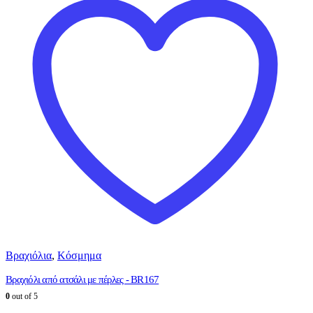
Βραχιόλια
,
Κόσμημα
Βραχιόλι από ατσάλι με πέρλες - BR167
0
out of 5