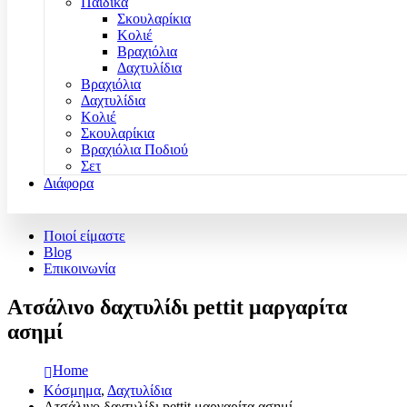
Παιδικά
Σκουλαρίκια
Κολιέ
Βραχιόλια
Δαχτυλίδια
Βραχιόλια
Δαχτυλίδια
Κολιέ
Σκουλαρίκια
Βραχιόλια Ποδιού
Σετ
Διάφορα
Ποιοί είμαστε
Blog
Επικοινωνία
Ατσάλινο δαχτυλίδι pettit μαργαρίτα
ασημί
Home
Κόσμημα
,
Δαχτυλίδια
Ατσάλινο δαχτυλίδι pettit μαργαρίτα ασημί