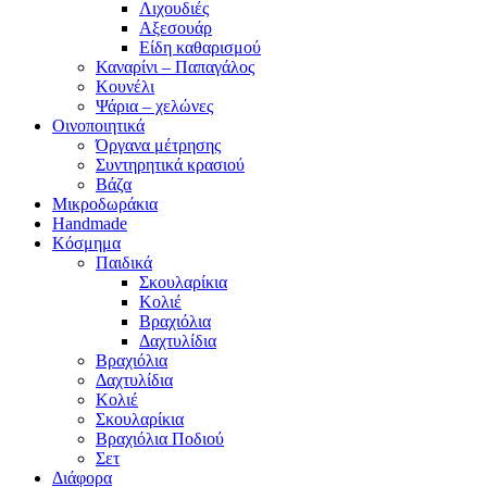
Λιχουδιές
Αξεσουάρ
Είδη καθαρισμού
Καναρίνι – Παπαγάλος
Κουνέλι
Ψάρια – χελώνες
Οινοποιητικά
Όργανα μέτρησης
Συντηρητικά κρασιού
Βάζα
Μικροδωράκια
Handmade
Κόσμημα
Παιδικά
Σκουλαρίκια
Κολιέ
Βραχιόλια
Δαχτυλίδια
Βραχιόλια
Δαχτυλίδια
Κολιέ
Σκουλαρίκια
Βραχιόλια Ποδιού
Σετ
Διάφορα