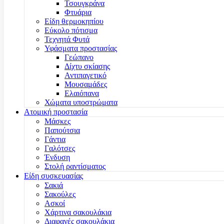
Τσουγκράνα
Φτυάρια
Είδη θερμοκηπίου
Εύκολο πότισμα
Τεχνητά Φυτά
Υφάσματα προστασίας
Γεώπανο
Δίχτυ σκίασης
Αντιπαγετικό
Μουσαμάδες
Ελαιόπανα
Χώματα υποστρώματα
Ατομική προστασία
Μάσκες
Παπούτσια
Γάντια
Γαλότσες
Ένδυση
Στολή ραντίσματος
Είδη συσκευασίας
Σακιά
Σακούλες
Ασκοί
Χάρτινα σακουλάκια
Διαφανές σακουλάκια