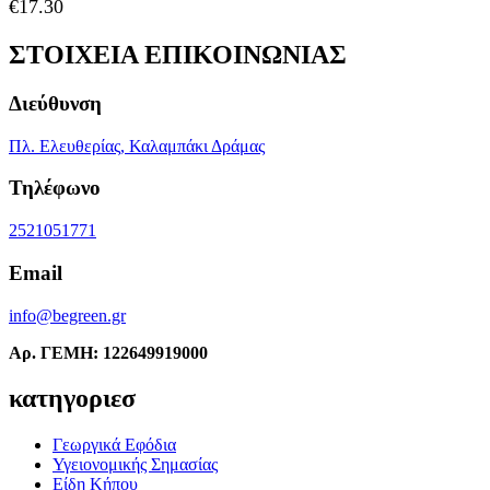
€
17.30
ΣΤΟΙΧΕΙΑ ΕΠΙΚΟΙΝΩΝΙΑΣ
Διεύθυνση
Πλ. Ελευθερίας, Καλαμπάκι Δράμας
Τηλέφωνο
2521051771
Email
info@begreen.gr
Αρ. ΓΕΜΗ: 122649919000
κατηγοριεσ
Γεωργικά Εφόδια
Υγειονομικής Σημασίας
Είδη Κήπου