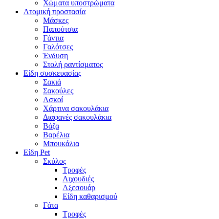
Χώματα υποστρώματα
Ατομική προστασία
Μάσκες
Παπούτσια
Γάντια
Γαλότσες
Ένδυση
Στολή ραντίσματος
Είδη συσκευασίας
Σακιά
Σακούλες
Ασκοί
Χάρτινα σακουλάκια
Διαφανές σακουλάκια
Βάζα
Βαρέλια
Μπουκάλια
Είδη Pet
Σκύλος
Τροφές
Λιχουδιές
Αξεσουάρ
Είδη καθαρισμού
Γάτα
Τροφές