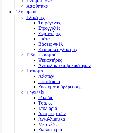
Εντομοκτόνα
Απωθητικά
Είδη κήπου
Γλάστρες
Τετράγωνες
Στρογγυλές
Ζαρτινιέρες
Πιάτα
Βάσεις νικέλ
Κεραμικές γλάστρες
Είδη ψεκασμού
Ψεκαστήρες
Ανταλλακτικά ψεκαστήρων
Πότισμα
Λάστιχα
Ποτιστήρια
Συστήματα άρδρευσης
Εργαλεία
Ψαλίδια
Τσάπες
Στυλιάρια
Δέσιμο φυτών
Ανταλλακτικά
Μεσινέζα
Σκαλιστήρια