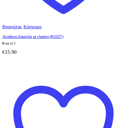
Βραχιόλια
,
Κόσμημα
Ατσάλινο βραχιόλι με charms (B1637)
0
out of 5
€
15.90