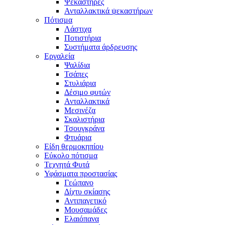
Ψεκαστήρες
Ανταλλακτικά ψεκαστήρων
Πότισμα
Λάστιχα
Ποτιστήρια
Συστήματα άρδρευσης
Εργαλεία
Ψαλίδια
Τσάπες
Στυλιάρια
Δέσιμο φυτών
Ανταλλακτικά
Μεσινέζα
Σκαλιστήρια
Τσουγκράνα
Φτυάρια
Είδη θερμοκηπίου
Εύκολο πότισμα
Τεχνητά Φυτά
Υφάσματα προστασίας
Γεώπανο
Δίχτυ σκίασης
Αντιπαγετικό
Μουσαμάδες
Ελαιόπανα