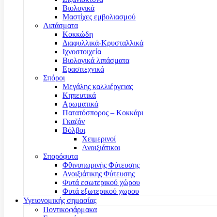
Βιολογικά
Μαστίχες εμβολιασμού
Λιπάσματα
Κοκκώδη
Διαφυλλικά-Κρυσταλλικά
Ιχνοστοιχεία
Βιολογικά λιπάσματα
Ερασιτεχνικά
Σπόροι
Μεγάλης καλλιέργειας
Κηπευτικά
Αρωματικά
Πατατόσπορος – Κοκκάρι
Γκαζόν
Βόλβοι
Χειμερινοί
Ανοιξιάτικοι
Σπορόφυτα
Φθινοπωρινής Φύτευσης
Ανοιξιάτικης Φύτευσης
Φυτά εσωτερικού χώρου
Φυτά εξωτερικού χωρου
Υγειονομικής σημασίας
Ποντικοφάρμακα