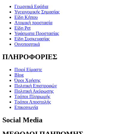
Γεωργικά Εφόδια
Υγειονομικής Σημασίας
Είδη Κήπου
Ατομική προστασία
Είδη Pet
Υφάσματα Προστασίας
Είδη Συσκευασίας
Οινοποιητικά
ΠΛΗΡΟΦΟΡΙΕΣ
Ποιοί Είμαστε
Blog
Όροι Χρήσης
Πολιτική Επιστροφών
Πολιτική Ακύρωσης
Τρόποι Πληρωμής
Τρόποι Αποστολής
Επικοινωνία
Social Media
ΜΕΘΟΔΟΙ ΠΛΗΡΩΜΗΣ