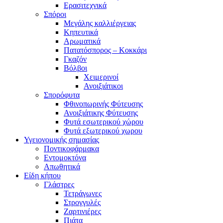
Ερασιτεχνικά
Σπόροι
Μεγάλης καλλιέργειας
Κηπευτικά
Αρωματικά
Πατατόσπορος – Κοκκάρι
Γκαζόν
Βόλβοι
Χειμερινοί
Ανοιξιάτικοι
Σπορόφυτα
Φθινοπωρινής Φύτευσης
Ανοιξιάτικης Φύτευσης
Φυτά εσωτερικού χώρου
Φυτά εξωτερικού χωρου
Υγειονομικής σημασίας
Ποντικοφάρμακα
Εντομοκτόνα
Απωθητικά
Είδη κήπου
Γλάστρες
Τετράγωνες
Στρογγυλές
Ζαρτινιέρες
Πιάτα