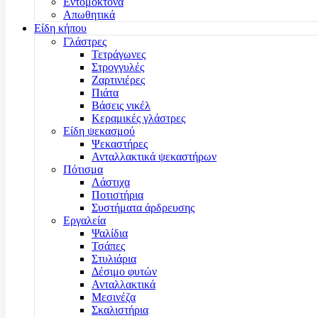
Εντομοκτόνα
Απωθητικά
Είδη κήπου
Γλάστρες
Τετράγωνες
Στρογγυλές
Ζαρτινιέρες
Πιάτα
Βάσεις νικέλ
Κεραμικές γλάστρες
Είδη ψεκασμού
Ψεκαστήρες
Ανταλλακτικά ψεκαστήρων
Πότισμα
Λάστιχα
Ποτιστήρια
Συστήματα άρδρευσης
Εργαλεία
Ψαλίδια
Τσάπες
Στυλιάρια
Δέσιμο φυτών
Ανταλλακτικά
Μεσινέζα
Σκαλιστήρια