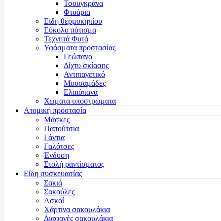
Τσουγκράνα
Φτυάρια
Είδη θερμοκηπίου
Εύκολο πότισμα
Τεχνητά Φυτά
Υφάσματα προστασίας
Γεώπανο
Δίχτυ σκίασης
Αντιπαγετικό
Μουσαμάδες
Ελαιόπανα
Χώματα υποστρώματα
Ατομική προστασία
Μάσκες
Παπούτσια
Γάντια
Γαλότσες
Ένδυση
Στολή ραντίσματος
Είδη συσκευασίας
Σακιά
Σακούλες
Ασκοί
Χάρτινα σακουλάκια
Διαφανές σακουλάκια