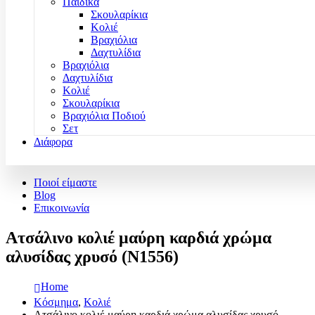
Παιδικά
Σκουλαρίκια
Κολιέ
Βραχιόλια
Δαχτυλίδια
Βραχιόλια
Δαχτυλίδια
Κολιέ
Σκουλαρίκια
Βραχιόλια Ποδιού
Σετ
Διάφορα
Ποιοί είμαστε
Blog
Επικοινωνία
Ατσάλινο κολιέ μαύρη καρδιά χρώμα
αλυσίδας χρυσό (N1556)
Home
Κόσμημα
,
Κολιέ
Ατσάλινο κολιέ μαύρη καρδιά χρώμα αλυσίδας χρυσό