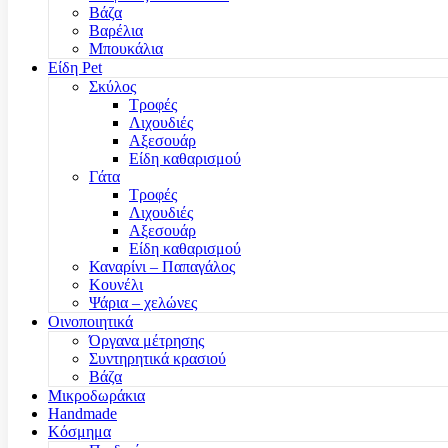
Βάζα
Βαρέλια
Μπουκάλια
Είδη Pet
Σκύλος
Τροφές
Λιχουδιές
Αξεσουάρ
Είδη καθαρισμού
Γάτα
Τροφές
Λιχουδιές
Αξεσουάρ
Είδη καθαρισμού
Καναρίνι – Παπαγάλος
Κουνέλι
Ψάρια – χελώνες
Οινοποιητικά
Όργανα μέτρησης
Συντηρητικά κρασιού
Βάζα
Μικροδωράκια
Handmade
Κόσμημα