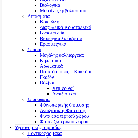
Βιολογικά
Μαστίχες εμβολιασμού
Λιπάσματα
Κοκκώδη
Διαφυλλικά-Κρυσταλλικά
Ιχνοστοιχεία
Βιολογικά λιπάσματα
Ερασιτεχνικά
Σπόροι
Μεγάλης καλλιέργειας
Κηπευτικά
Αρωματικά
Πατατόσπορος – Κοκκάρι
Γκαζόν
Βόλβοι
Χειμερινοί
Ανοιξιάτικοι
Σπορόφυτα
Φθινοπωρινής Φύτευσης
Ανοιξιάτικης Φύτευσης
Φυτά εσωτερικού χώρου
Φυτά εξωτερικού χωρου
Υγειονομικής σημασίας
Ποντικοφάρμακα