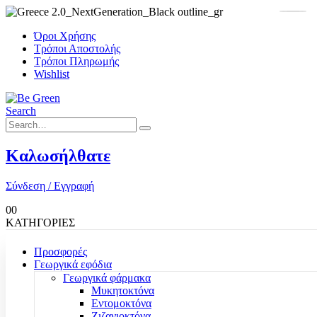
Όροι Χρήσης
Τρόποι Αποστολής
Τρόποι Πληρωμής
Wishlist
Search
Καλωσήλθατε
Σύνδεση / Εγγραφή
0
0
ΚΑΤΗΓΟΡΙΕΣ
Προσφορές
Γεωργικά εφόδια
Γεωργικά φάρμακα
Μυκητοκτόνα
Εντομοκτόνα
Ζιζανιοκτόνα