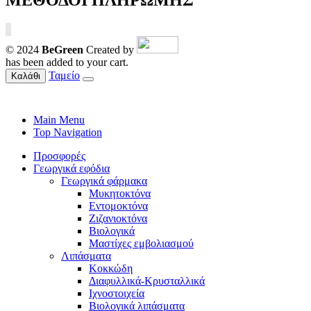
© 2024
BeGreen
Created by
has been added to your cart.
Ταμείο
Καλάθι
Main Menu
Top Navigation
Προσφορές
Γεωργικά εφόδια
Γεωργικά φάρμακα
Μυκητοκτόνα
Εντομοκτόνα
Ζιζανιοκτόνα
Βιολογικά
Μαστίχες εμβολιασμού
Λιπάσματα
Κοκκώδη
Διαφυλλικά-Κρυσταλλικά
Ιχνοστοιχεία
Βιολογικά λιπάσματα