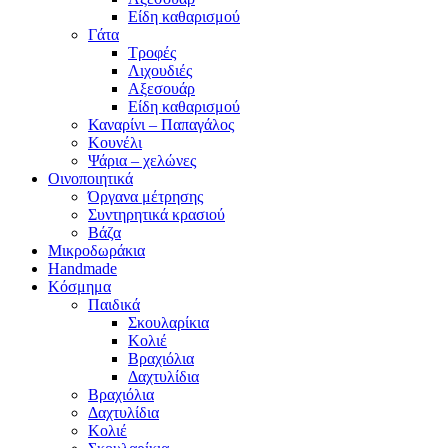
Είδη καθαρισμού
Γάτα
Τροφές
Λιχουδιές
Αξεσουάρ
Είδη καθαρισμού
Καναρίνι – Παπαγάλος
Κουνέλι
Ψάρια – χελώνες
Οινοποιητικά
Όργανα μέτρησης
Συντηρητικά κρασιού
Βάζα
Μικροδωράκια
Handmade
Κόσμημα
Παιδικά
Σκουλαρίκια
Κολιέ
Βραχιόλια
Δαχτυλίδια
Βραχιόλια
Δαχτυλίδια
Κολιέ