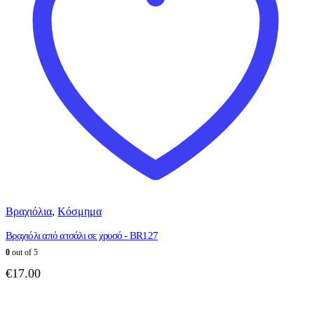
Βραχιόλια
,
Κόσμημα
Βραχιόλι από ατσάλι σε χρυσό - BR127
0
out of 5
€
17.00