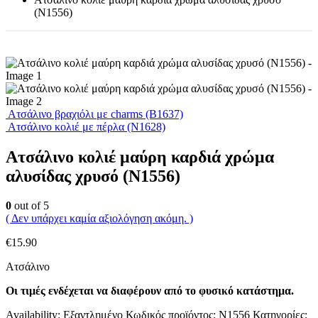
(N1556)
Ατσάλινο βραχιόλι με charms (B1637)
Ατσάλινο κολιέ με πέρλα (N1628)
Ατσάλινο κολιέ μαύρη καρδιά χρώμα
αλυσίδας χρυσό (N1556)
0
out of 5
( Δεν υπάρχει καμία αξιολόγηση ακόμη. )
€
15.90
Ατσάλινο
Οι τιμές ενδέχεται να διαφέρουν από το φυσικό κατάστημα.
Availability:
Εξαντλημένο
Κωδικός προϊόντος:
N1556
Κατηγορίες: