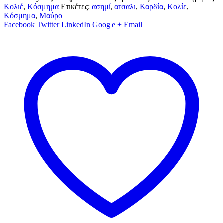
Κολιέ
,
Κόσμημα
Ετικέτες:
ασημί
,
ατσαλι
,
Καρδία
,
Κολίε
,
Κόσμημα
,
Μαύρο
Facebook
Twitter
LinkedIn
Google +
Email