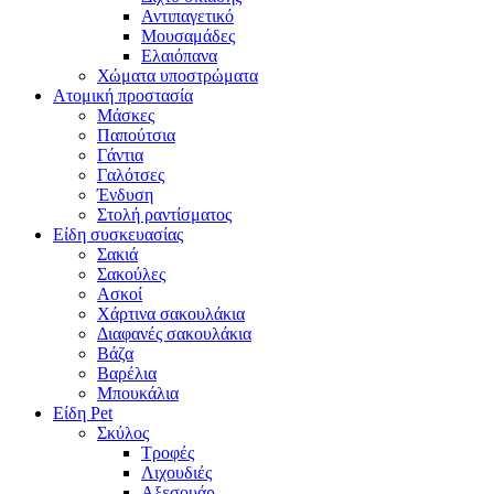
Αντιπαγετικό
Μουσαμάδες
Ελαιόπανα
Χώματα υποστρώματα
Ατομική προστασία
Μάσκες
Παπούτσια
Γάντια
Γαλότσες
Ένδυση
Στολή ραντίσματος
Είδη συσκευασίας
Σακιά
Σακούλες
Ασκοί
Χάρτινα σακουλάκια
Διαφανές σακουλάκια
Βάζα
Βαρέλια
Μπουκάλια
Είδη Pet
Σκύλος
Τροφές
Λιχουδιές
Αξεσουάρ