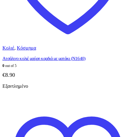
Κολιέ
,
Κόσμημα
Ατσάλινο κολιέ μαύρη καρδιά με ματάκι (N1640)
0
out of 5
€
8.90
Εξαντλημένο