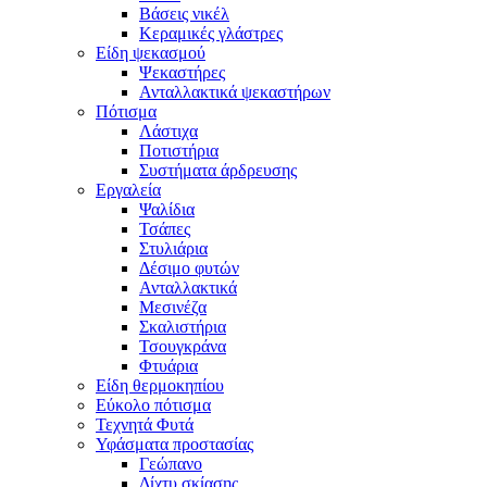
Βάσεις νικέλ
Κεραμικές γλάστρες
Είδη ψεκασμού
Ψεκαστήρες
Ανταλλακτικά ψεκαστήρων
Πότισμα
Λάστιχα
Ποτιστήρια
Συστήματα άρδρευσης
Εργαλεία
Ψαλίδια
Τσάπες
Στυλιάρια
Δέσιμο φυτών
Ανταλλακτικά
Μεσινέζα
Σκαλιστήρια
Τσουγκράνα
Φτυάρια
Είδη θερμοκηπίου
Εύκολο πότισμα
Τεχνητά Φυτά
Υφάσματα προστασίας
Γεώπανο
Δίχτυ σκίασης