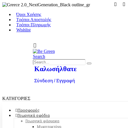
Όροι Χρήσης
Τρόποι Αποστολής
Τρόποι Πληρωμής
Wishlist
Search
Καλωσήλθατε
Σύνδεση / Εγγραφή
0
0
ΚΑΤΗΓΟΡΙΕΣ
Προσφορές
Γεωργικά εφόδια
Γεωργικά φάρμακα
Μυκητοκτόνα