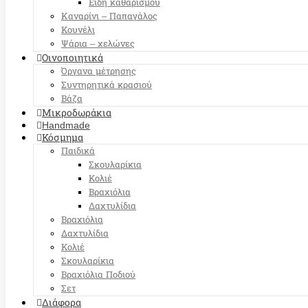
Είδη καθαρισμού
Καναρίνι – Παπαγάλος
Κουνέλι
Ψάρια – χελώνες
Οινοποιητικά
Όργανα μέτρησης
Συντηρητικά κρασιού
Βάζα
Μικροδωράκια
Handmade
Κόσμημα
Παιδικά
Σκουλαρίκια
Κολιέ
Βραχιόλια
Δαχτυλίδια
Βραχιόλια
Δαχτυλίδια
Κολιέ
Σκουλαρίκια
Βραχιόλια Ποδιού
Σετ
Διάφορα