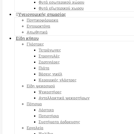
Φυτά εσωτερικού χώρου
Φυτά εξωτερικού χωρου
Υγειονομικής σημασίας
Ποντικοφάρμακα
Εντομοκτόνα
Απωθητικά
Είδη κήπου
Γλάστρες
Τετράγωνες
Στρογγυλές
Ζαρτινιέρες
Πιάτα
Βάσεις νικέλ
Κεραμικές γλάστρες
Είδη ψεκασμού
Ψεκαστήρες
Ανταλλακτικά ψεκαστήρων
Πότισμα
Λάστιχα
Ποτιστήρια
Συστήματα άρδρευσης
Εργαλεία
Ψαλίδια