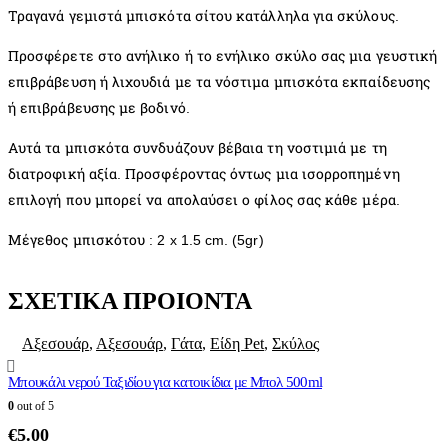
Τραγανά γεμιστά μπισκότα σίτου κατάλληλα για σκύλους.
Προσφέρετε στο ανήλικο ή το ενήλικο σκύλο σας μια γευστική
επιβράβευση ή λιχουδιά με τα νόστιμα μπισκότα εκπαίδευσης
ή επιβράβευσης με βοδινό.
Αυτά τα μπισκότα συνδυάζουν βέβαια τη νοστιμιά με τη
διατροφική αξία. Προσφέροντας όντως μια ισορροπημένη
επιλογή που μπορεί να απολαύσει ο φίλος σας κάθε μέρα.
Μέγεθος μπισκότου : 2 x 1.5 cm. (5gr)
ΣΧΕΤΙΚΑ ΠΡΟΙΟΝΤΑ
Αξεσουάρ
,
Αξεσουάρ
,
Γάτα
,
Είδη Pet
,
Σκύλος
Μπουκάλι νερού Ταξιδίου για κατοικίδια με Μπολ 500ml
0
out of 5
€
5.00