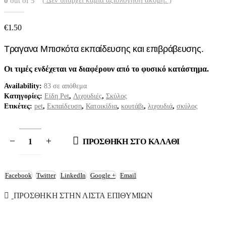
0
out of 5
€
1.50
Τραγανα
Μπισκότα εκπαίδευσης και επιβράβευσης.
Οι τιμές ενδέχεται να διαφέρουν από το φυσικό κατάστημα.
Availability:
83 σε απόθεμα
Κατηγορίες:
Είδη Pet
,
Λιχουδιές
,
Σκύλος
Ετικέτες:
pet
,
Εκπαίδευση
,
Κατοικίδια
,
κουτάβι
,
λιχουδιά
,
σκύλος
ΠΡΟΣΘΉΚΗ ΣΤΟ ΚΑΛΆΘΙ
Facebook
Twitter
LinkedIn
Google +
Email
ΠΡΌΣΘΉΚΗ ΣΤΗΝ ΛΊΣΤΑ ΕΠΙΘΥΜΙΏΝ