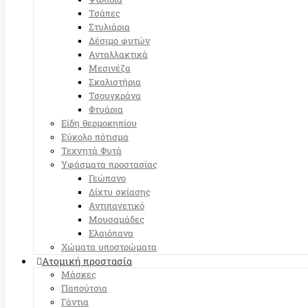
Τσάπες
Στυλιάρια
Δέσιμο φυτών
Ανταλλακτικά
Μεσινέζα
Σκαλιστήρια
Τσουγκράνα
Φτυάρια
Είδη θερμοκηπίου
Εύκολο πότισμα
Τεχνητά Φυτά
Υφάσματα προστασίας
Γεώπανο
Δίχτυ σκίασης
Αντιπαγετικό
Μουσαμάδες
Ελαιόπανα
Χώματα υποστρώματα
Ατομική προστασία
Μάσκες
Παπούτσια
Γάντια