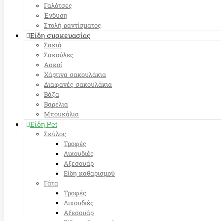
Γαλότσες
Ένδυση
Στολή ραντίσματος
Είδη συσκευασίας
Σακιά
Σακούλες
Ασκοί
Χάρτινα σακουλάκια
Διαφανές σακουλάκια
Βάζα
Βαρέλια
Μπουκάλια
Είδη Pet
Σκύλος
Τροφές
Λιχουδιές
Αξεσουάρ
Είδη καθαρισμού
Γάτα
Τροφές
Λιχουδιές
Αξεσουάρ