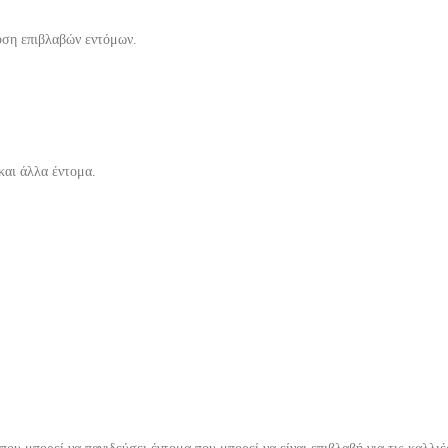
υση επιβλαβών εντόμων.
και άλλα έντομα.