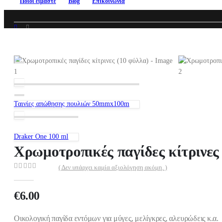
Ποιοί είμαστε
Blog
Επικοινωνία
ΥΓΕΙΟΝΟΜΙΚΉΣ ΣΗΜΑΣΊΑΣ
,
ΕΝΤΟΜΟΚΤΌΝΑ
,
ΠΡΟΣΦΟΡΈΣ
ΧΡΩΜΟΤΡΟΠΙΚΈΣ ΠΑΓΊΔΕΣ ΚΊΤΡΙΝΕΣ (10 ΦΎΛΛΑ)
Ταινίες απώθησης πουλιών 50mmx100m
Draker One 100 ml
Χρωμοτροπικές παγίδες κίτρινες
( Δεν υπάρχει καμία αξιολόγηση ακόμη. )
0
out of 5
€
6.00
Οικολογική παγίδα εντόμων για μύγες, μελίγκρες, αλευρώδεις κ.α.