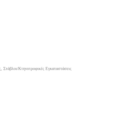
, Στάβλοι/Κτηνοτροφικές Εγκαταστάσεις