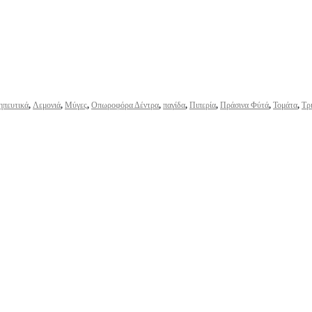
ηπευτικά
,
Λεμονιά
,
Μύγες
,
Οπωροφόρα Δέντρα
,
παγίδα
,
Πιπερία
,
Πράσινα Φύτά
,
Τομάτα
,
Τρ