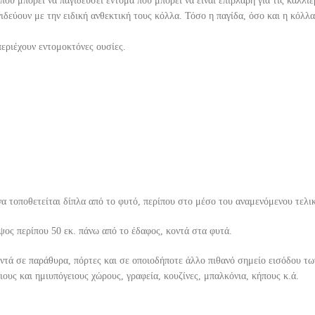
υ μπορεί να παγιδεύσει έντομα που μπορεί να είναι επιβλαβή για τις καλλιέ
γιδεύουν με την ειδική ανθεκτική τους κόλλα. Τόσο η παγίδα, όσο και η κόλ
περιέχουν εντομοκτόνες ουσίες.
.
 να τοποθετείται δίπλα από το φυτό, περίπου στο μέσο του αναμενόμενου τελι
ύψος περίπου 50 εκ. πάνω από το έδαφος, κοντά στα φυτά.
ντά σε παράθυρα, πόρτες και σε οποιοδήποτε άλλο πιθανό σημείο εισόδου των
ους και ημιυπόγειους χώρους, γραφεία, κουζίνες, μπαλκόνια, κήπους κ.ά.