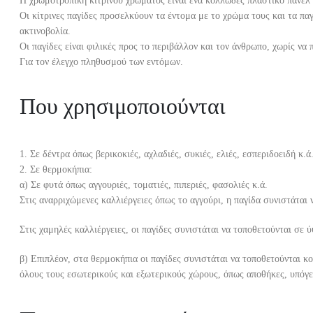
Η χρωμοτροπική κίτρινου χρώματος είναι ένα κολλώδες πλαστικό πάνελ πο
Οι κίτρινες παγίδες προσελκύουν τα έντομα με το χρώμα τους και τα πα
ακτινοβολία.
Οι παγίδες είναι φιλικές προς το περιβάλλον και τον άνθρωπο, χωρίς να 
Για τον έλεγχο πληθυσμού των εντόμων.
Που χρησιμοποιούνται
1. Σε δέντρα όπως βερικοκιές, αχλαδιές, συκιές, ελιές, εσπεριδοειδή κ.ά
2. Σε θερμοκήπια:
α) Σε φυτά όπως αγγουριές, τοματιές, πιπεριές, φασολιές κ.ά.
Στις αναρριχώμενες καλλιέργειες όπως το αγγούρι, η παγίδα συνιστάται
Στις χαμηλές καλλιέργειες, οι παγίδες συνιστάται να τοποθετούνται σε 
β) Επιπλέον, στα θερμοκήπια οι παγίδες συνιστάται να τοποθετούνται κο
όλους τους εσωτερικούς και εξωτερικούς χώρους, όπως αποθήκες, υπόγει