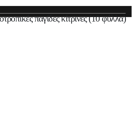
τροπικές παγίδες κίτρινες (10 φύλλα)