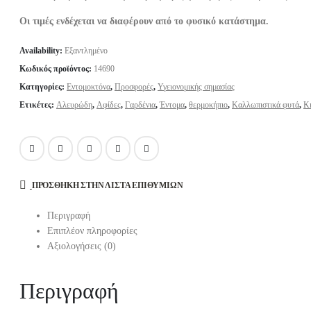
Οι τιμές ενδέχεται να διαφέρουν από το φυσικό κατάστημα.
Availability:
Εξαντλημένο
Κωδικός προϊόντος:
14690
Κατηγορίες:
Εντομοκτόνα
,
Προσφορές
,
Υγειονομικής σημασίας
Ετικέτες:
Αλευρώδη
,
Αφίδες
,
Γαρδένια
,
Έντομα
,
θερμοκήπιο
,
Καλλωπιστικά φυτά
,
Κ
ΠΡΌΣΘΉΚΗ ΣΤΗΝ ΛΊΣΤΑ ΕΠΙΘΥΜΙΏΝ
Περιγραφή
Επιπλέον πληροφορίες
Αξιολογήσεις (0)
Περιγραφή