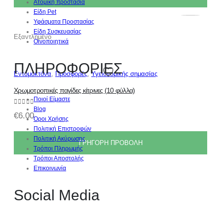
Ατομική προστασία
Είδη Pet
Υφάσματα Προστασίας
Είδη Συσκευασίας
Εξαντλημένο
Οινοποιητικά
ΠΛΗΡΟΦΟΡΙΕΣ
Εντομοκτόνα
,
Προσφορές
,
Υγειονομικής σημασίας
Χρωμοτροπικές παγίδες κίτρινες (10 φύλλα)
Ποιοί Είμαστε
Blog
0
out of 5
€
6.00
Όροι Χρήσης
Πολιτική Επιστροφών
Πολιτική Ακύρωσης
ΓΡΗΓΟΡΗ ΠΡΟΒΟΛΗ
Τρόποι Πληρωμής
Τρόποι Αποστολής
Επικοινωνία
Social Media