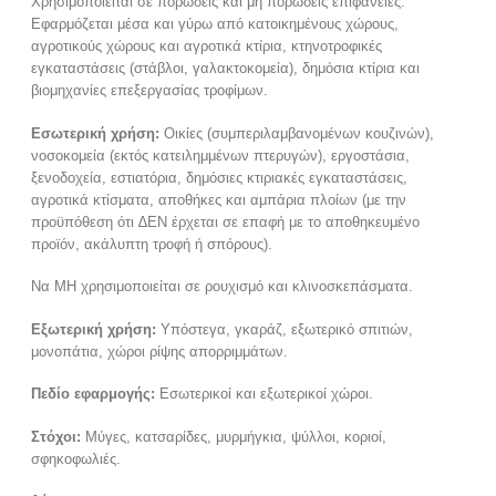
Χρησιμοποιείται σε πορώδεις και μη πορώδεις επιφάνειες.
Εφαρμόζεται μέσα και γύρω από κατοικημένους χώρους,
αγροτικούς χώρους και αγροτικά κτίρια, κτηνοτροφικές
εγκαταστάσεις (στάβλοι, γαλακτοκομεία), δημόσια κτίρια και
βιομηχανίες επεξεργασίας τροφίμων.
Εσωτερική χρήση:
Οικίες (συμπεριλαμβανομένων κουζινών),
νοσοκομεία (εκτός κατειλημμένων πτερυγών), εργοστάσια,
ξενοδοχεία, εστιατόρια, δημόσιες κτιριακές εγκαταστάσεις,
αγροτικά κτίσματα, αποθήκες και αμπάρια πλοίων (με την
προϋπόθεση ότι ∆ΕΝ έρχεται σε επαφή με το αποθηκευμένο
προϊόν, ακάλυπτη τροφή ή σπόρους).
Να ΜΗ χρησιμοποιείται σε ρουχισμό και κλινοσκεπάσματα.
Εξωτερική χρήση:
Υπόστεγα, γκαράζ, εξωτερικό σπιτιών,
μονοπάτια, χώροι ρίψης απορριμμάτων.
Πεδίο εφαρμογής:
Εσωτερικοί και εξωτερικοί χώροι.
Στόχοι:
Μύγες, κατσαρίδες, μυρμήγκια, ψύλλοι, κοριοί,
σφηκοφωλιές.