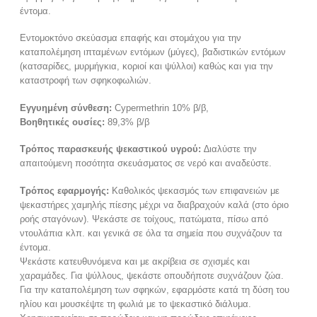
έντομα.
Εντομοκτόνο σκεύασμα επαφής και στομάχου για την
καταπολέμηση ιπταμένων εντόμων (μύγες), βαδιστικών εντόμων
(κατσαρίδες, μυρμήγκια, κοριοί και ψύλλοι) καθώς και για την
καταστροφή των σφηκοφωλιών.
Εγγυημένη σύνθεση:
Cypermethrin 10% β/β,
Βοηθητικές ουσίες:
89,3% β/β
Τρόπος παρασκευής ψεκαστικού υγρού:
∆ιαλύστε την
απαιτούμενη ποσότητα σκευάσματος σε νερό και αναδεύστε.
Τρόπος εφαρμογής:
Καθολικός ψεκασμός των επιφανειών με
ψεκαστήρες χαμηλής πίεσης μέχρι να διαβραχούν καλά (στο όριο
ροής σταγόνων). Ψεκάστε σε τοίχους, πατώματα, πίσω από
ντουλάπια κλπ. και γενικά σε όλα τα σημεία που συχνάζουν τα
έντομα.
Ψεκάστε κατευθυνόμενα και με ακρίβεια σε σχισμές και
χαραμάδες. Για ψύλλους, ψεκάστε οπουδήποτε συχνάζουν ζώα.
Για την καταπολέμηση των σφηκών, εφαρμόστε κατά τη δύση του
ηλίου και μουσκέψτε τη φωλιά με το ψεκαστικό διάλυμα.