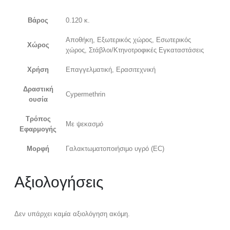
Βάρος
0.120 κ.
Αποθήκη, Εξωτερικός χώρος, Εσωτερικός
Χώρος
χώρος, Στάβλοι/Κτηνοτροφικές Εγκαταστάσεις
Χρήση
Επαγγελματική, Ερασιτεχνική
Δραστική
Cypermethrin
ουσία
Τρόπος
Με ψεκασμό
Εφαρμογής
Μορφή
Γαλακτωματοποιήσιμο υγρό (EC)
Αξιολογήσεις
Δεν υπάρχει καμία αξιολόγηση ακόμη.