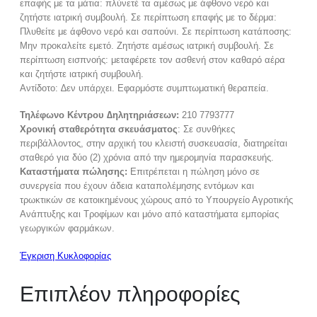
επαφής με τα μάτια: πλύνετέ τα αμέσως με άφθονο νερό και
ζητήστε ιατρική συμβουλή. Σε περίπτωση επαφής με το δέρμα:
Πλυθείτε με άφθονο νερό και σαπούνι. Σε περίπτωση κατάποσης:
Μην προκαλείτε εμετό. Ζητήστε αμέσως ιατρική συμβουλή. Σε
περίπτωση εισπνοής: μεταφέρετε τον ασθενή στον καθαρό αέρα
και ζητήστε ιατρική συμβουλή.
Αντίδοτο: ∆εν υπάρχει. Εφαρμόστε συμπτωματική θεραπεία.
Τηλέφωνο Κέντρου ∆ηλητηριάσεων:
210 7793777
Χρονική σταθερότητα σκευάσματος
: Σε συνθήκες
περιβάλλοντος, στην αρχική του κλειστή συσκευασία, διατηρείται
σταθερό για δύο (2) χρόνια από την ημερομηνία παρασκευής.
Καταστήματα πώλησης:
Επιτρέπεται η πώληση μόνο σε
συνεργεία που έχουν άδεια καταπολέμησης εντόμων και
τρωκτικών σε κατοικημένους χώρους από το Υπουργείο Αγροτικής
Ανάπτυξης και Τροφίμων και μόνο από καταστήματα εμπορίας
γεωργικών φαρμάκων.
Έγκριση Κυκλοφορίας
Επιπλέον πληροφορίες