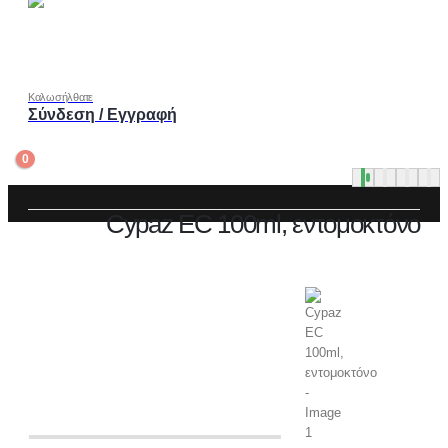
Καλωσήλθατε
Σύνδεση / Εγγραφή
0
Cypaz EC 100ml, εντομοκτόνο
ΥΓΕΙΟΝΟΜΙΚΉΣ ΣΗΜΑΣΊΑΣ
,
ΕΝΤΟΜΟΚΤΌΝΑ
CYPAZ EC 100ML, ΕΝΤΟΜΟΚΤΌΝΟ