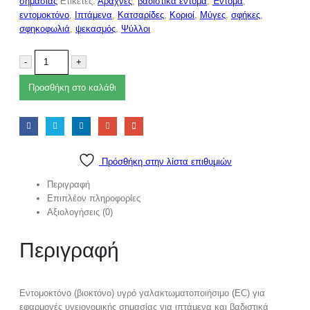
σημασίας
Ετικέτες:
Αράχνες
,
βαδιστικά έντομα
,
Έντομα
,
εντομοκτόνο
,
Ιπτάμενα
,
Κατσαρίδες
,
Κοριοί
,
Μύγες
,
σφήκες
,
σφηκοφωλιά
,
ψεκασμός
,
Ψύλλοι
-
+
Προσθήκη στο καλάθι
Πρόσθήκη στην λίστα επιθυμιών
Περιγραφή
Επιπλέον πληροφορίες
Αξιολογήσεις (0)
Περιγραφή
Εντομοκτόνο (βιοκτόνο) υγρό γαλακτωματοποιήσιμο (ΕC) για
εφαρμογές υγειονομικής σημασίας για ιπτάμενα και βαδιστικά