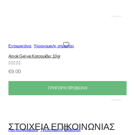
Εντομοκτόνα
,
Υγειονομικής σημασίας
Amok Gel για Κατσαρίδες 10gr
0
out of 5
€
9.00
ΓΡΗΓΟΡΗ ΠΡΟΒΟΛΗ
ΣΤΟΙΧΕΙΑ ΕΠΙΚΟΙΝΩΝΙΑΣ
Ποντικοφάρμακα
,
Υγειονομικής σημασίας