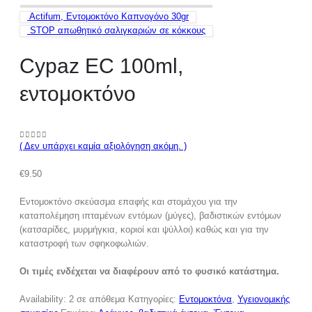
Actifum, Εντομοκτόνο Καπνογόνο 30gr
STOP απωθητικό σαλιγκαριών σε κόκκους
Cypaz EC 100ml,
εντομοκτόνο
( Δεν υπάρχει καμία αξιολόγηση ακόμη. )
0
out of 5
€
9.50
Εντομοκτόνο σκεύασμα επαφής και στομάχου για την
καταπολέμηση ιπταμένων εντόμων (μύγες), βαδιστικών εντόμων
(κατσαρίδες, μυρμήγκια, κοριοί και ψύλλοι) καθώς και για την
καταστροφή των σφηκοφωλιών.
Οι τιμές ενδέχεται να διαφέρουν από το φυσικό κατάστημα.
Availability:
2 σε απόθεμα
Κατηγορίες:
Εντομοκτόνα
,
Υγειονομικής