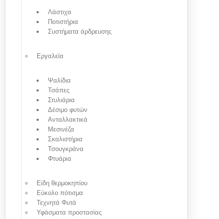
Λάστιχα
Ποτιστήρια
Συστήματα άρδρευσης
Εργαλεία
Ψαλίδια
Τσάπες
Στυλιάρια
Δέσιμο φυτών
Ανταλλακτικά
Μεσινέζα
Σκαλιστήρια
Τσουγκράνα
Φτυάρια
Είδη θερμοκηπίου
Εύκολο πότισμα
Τεχνητά Φυτά
Υφάσματα προστασίας