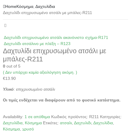
Home
Κόσμημα
,
Δαχτυλίδια
Δαχτυλίδι επιχρυσωμένο ατσάλι με μπάλες-R211
Δαχτυλίδι επιχρυσωμένο ατσάλι ακανόνιστο σχήμα-R171
Δαχτυλίδι ατσάλινο με πλέξη – R123
Δαχτυλίδι επιχρυσωμένο ατσάλι με
μπάλες-R211
0
out of 5
( Δεν υπάρχει καμία αξιολόγηση ακόμη. )
€
13.90
Υλικό
: επιχρυσωμένο ατσάλι
Οι τιμές ενδέχεται να διαφέρουν από το φυσικό κατάστημα.
Availability:
1 σε απόθεμα
Κωδικός προϊόντος:
R211
Κατηγορίες:
Δαχτυλίδια
,
Κόσμημα
Ετικέτες:
ατσαλι
,
Δαχτυλιδι
,
Δαχτυλίδια
,
Κόσμημα
,
χρυσό