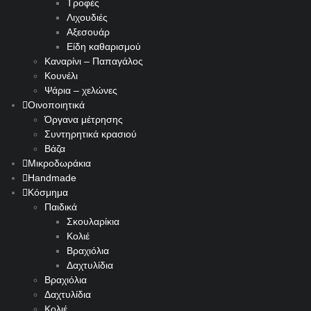
Τροφές
Λιχουδιές
Αξεσουάρ
Είδη καθαρισμού
Καναρίνι – Παπαγάλος
Κουνέλι
Ψάρια – χελώνες
Οινοποιητικά
Όργανα μέτρησης
Συντηρητικά κρασιού
Βάζα
Μικροδωράκια
Handmade
Κόσμημα
Παιδικά
Σκουλαρίκια
Κολιέ
Βραχιόλια
Δαχτυλίδια
Βραχιόλια
Δαχτυλίδια
Κολιέ