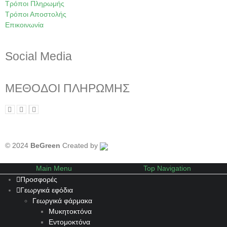
Τρόποι Πληρωμής
Τρόποι Αποστολής
Επικοινωνία
Social Media
ΜΕΘΟΔΟΙ ΠΛΗΡΩΜΗΣ
© 2024
BeGreen
Created by
Main Menu
Top Navigation
Προσφορές
Γεωργικά εφόδια
Γεωργικά φάρμακα
Μυκητοκτόνα
Εντομοκτόνα