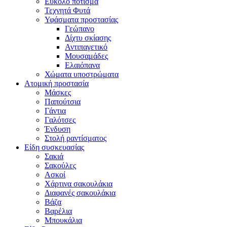
Εύκολο πότισμα
Τεχνητά Φυτά
Υφάσματα προστασίας
Γεώπανο
Δίχτυ σκίασης
Αντιπαγετικό
Μουσαμάδες
Ελαιόπανα
Χώματα υποστρώματα
Ατομική προστασία
Μάσκες
Παπούτσια
Γάντια
Γαλότσες
Ένδυση
Στολή ραντίσματος
Είδη συσκευασίας
Σακιά
Σακούλες
Ασκοί
Χάρτινα σακουλάκια
Διαφανές σακουλάκια
Βάζα
Βαρέλια
Μπουκάλια