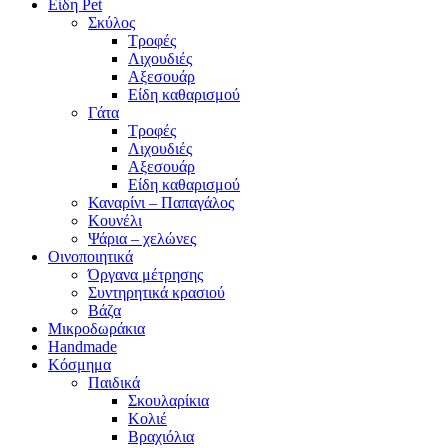
Είδη Pet
Σκύλος
Τροφές
Λιχουδιές
Αξεσουάρ
Είδη καθαρισμού
Γάτα
Τροφές
Λιχουδιές
Αξεσουάρ
Είδη καθαρισμού
Καναρίνι – Παπαγάλος
Κουνέλι
Ψάρια – χελώνες
Οινοποιητικά
Όργανα μέτρησης
Συντηρητικά κρασιού
Βάζα
Μικροδωράκια
Handmade
Κόσμημα
Παιδικά
Σκουλαρίκια
Κολιέ
Βραχιόλια