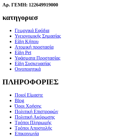
Αρ. ΓΕΜΗ: 122649919000
κατηγοριεσ
Γεωργικά Εφόδια
Υγειονομικής Σημασίας
Είδη Κήπου
Ατομική προστασία
Είδη Pet
Υφάσματα Προστασίας
Είδη Συσκευασίας
Οινοποιητικά
ΠΛΗΡΟΦΟΡΙΕΣ
Ποιοί Είμαστε
Blog
Όροι Χρήσης
Πολιτική Επιστροφών
Πολιτική Ακύρωσης
Τρόποι Πληρωμής
Τρόποι Αποστολής
Επικοινωνία