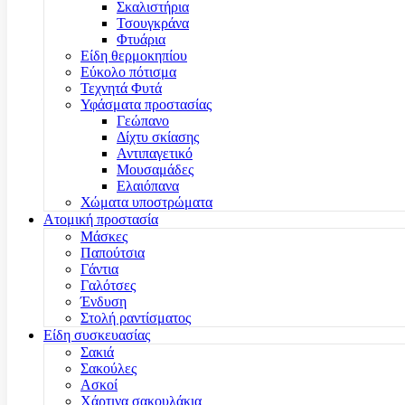
Σκαλιστήρια
Τσουγκράνα
Φτυάρια
Είδη θερμοκηπίου
Εύκολο πότισμα
Τεχνητά Φυτά
Υφάσματα προστασίας
Γεώπανο
Δίχτυ σκίασης
Αντιπαγετικό
Μουσαμάδες
Ελαιόπανα
Χώματα υποστρώματα
Ατομική προστασία
Μάσκες
Παπούτσια
Γάντια
Γαλότσες
Ένδυση
Στολή ραντίσματος
Είδη συσκευασίας
Σακιά
Σακούλες
Ασκοί
Χάρτινα σακουλάκια