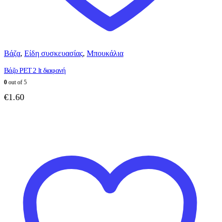
Βάζα
,
Είδη συσκευασίας
,
Μπουκάλια
Βάζο PET 2 lt διαφανή
0
out of 5
€
1.60