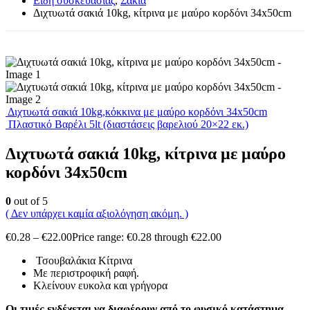
Είδη συσκευασίας
,
Σακιά
Διχτυωτά σακιά 10kg, κίτρινα με μαύρο κορδόνι 34x50cm
Διχτυωτά σακιά 10kg,κόκκινα με μαύρο κορδόνι 34x50cm
Πλαστικό Βαρέλι 5lt (διαστάσεις βαρελιού 20×22 εκ.)
Διχτυωτά σακιά 10kg, κίτρινα με μαύρο
κορδόνι 34x50cm
0
out of 5
( Δεν υπάρχει καμία αξιολόγηση ακόμη. )
€
0.28
–
€
22.00
Price range: €0.28 through €22.00
Τσουβαλάκια Κίτρινα
Με περιστροφική ραφή.
Κλείνουν ευκολα και γρήγορα
Οι τιμές ενδέχεται να διαφέρουν από το φυσικό κατάστημα.