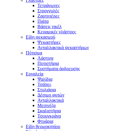
Γλάστρες
Τετράγωνες
Στρογγυλές
Ζαρτινιέρες
Πιάτα
Βάσεις νικέλ
Κεραμικές γλάστρες
Είδη ψεκασμού
Ψεκαστήρες
Ανταλλακτικά ψεκαστήρων
Πότισμα
Λάστιχα
Ποτιστήρια
Συστήματα άρδρευσης
Εργαλεία
Ψαλίδια
Τσάπες
Στυλιάρια
Δέσιμο φυτών
Ανταλλακτικά
Μεσινέζα
Σκαλιστήρια
Τσουγκράνα
Φτυάρια
Είδη θερμοκηπίου