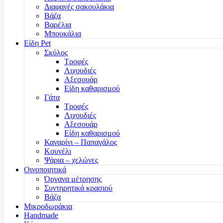
Διαφανές σακουλάκια
Βάζα
Βαρέλια
Μπουκάλια
Είδη Pet
Σκύλος
Τροφές
Λιχουδιές
Αξεσουάρ
Είδη καθαρισμού
Γάτα
Τροφές
Λιχουδιές
Αξεσουάρ
Είδη καθαρισμού
Καναρίνι – Παπαγάλος
Κουνέλι
Ψάρια – χελώνες
Οινοποιητικά
Όργανα μέτρησης
Συντηρητικά κρασιού
Βάζα
Μικροδωράκια
Handmade