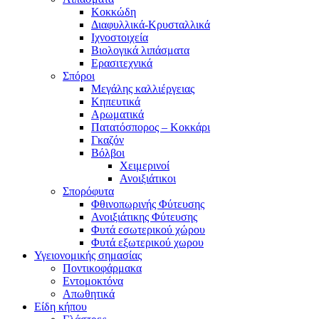
Κοκκώδη
Διαφυλλικά-Κρυσταλλικά
Ιχνοστοιχεία
Βιολογικά λιπάσματα
Ερασιτεχνικά
Σπόροι
Μεγάλης καλλιέργειας
Κηπευτικά
Αρωματικά
Πατατόσπορος – Κοκκάρι
Γκαζόν
Βόλβοι
Χειμερινοί
Ανοιξιάτικοι
Σπορόφυτα
Φθινοπωρινής Φύτευσης
Ανοιξιάτικης Φύτευσης
Φυτά εσωτερικού χώρου
Φυτά εξωτερικού χωρου
Υγειονομικής σημασίας
Ποντικοφάρμακα
Εντομοκτόνα
Απωθητικά
Είδη κήπου