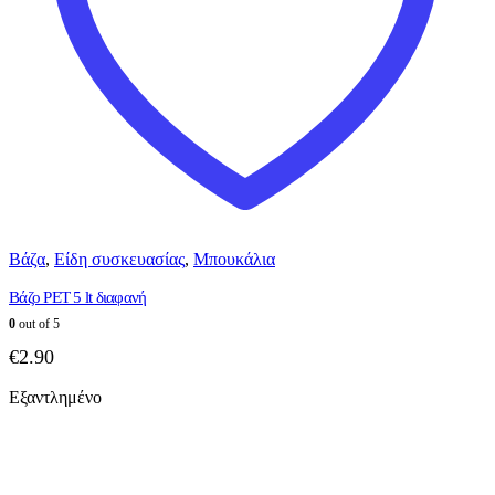
Βάζα
,
Είδη συσκευασίας
,
Μπουκάλια
Βάζο PET 5 lt διαφανή
0
out of 5
€
2.90
Εξαντλημένο