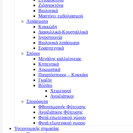
Ζιζανιοκτόνα
Βιολογικά
Μαστίχες εμβολιασμού
Λιπάσματα
Κοκκώδη
Διαφυλλικά-Κρυσταλλικά
Ιχνοστοιχεία
Βιολογικά λιπάσματα
Ερασιτεχνικά
Σπόροι
Μεγάλης καλλιέργειας
Κηπευτικά
Αρωματικά
Πατατόσπορος – Κοκκάρι
Γκαζόν
Βόλβοι
Χειμερινοί
Ανοιξιάτικοι
Σπορόφυτα
Φθινοπωρινής Φύτευσης
Ανοιξιάτικης Φύτευσης
Φυτά εσωτερικού χώρου
Φυτά εξωτερικού χωρου
Υγειονομικής σημασίας