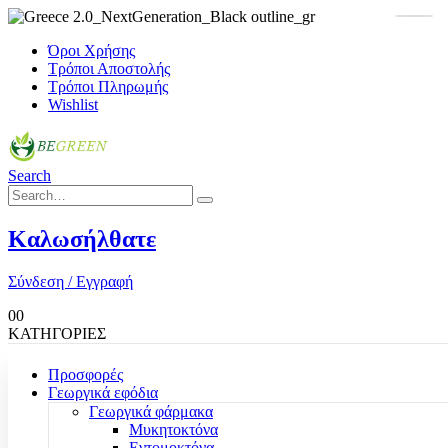
Όροι Χρήσης
Τρόποι Αποστολής
Τρόποι Πληρωμής
Wishlist
Search
Καλωσήλθατε
Σύνδεση / Εγγραφή
0
0
ΚΑΤΗΓΟΡΙΕΣ
Προσφορές
Γεωργικά εφόδια
Γεωργικά φάρμακα
Μυκητοκτόνα
Εντομοκτόνα