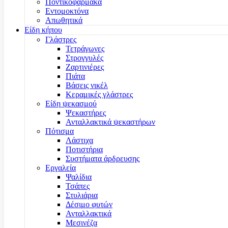
Ποντικοφάρμακα
Εντομοκτόνα
Απωθητικά
Είδη κήπου
Γλάστρες
Τετράγωνες
Στρογγυλές
Ζαρτινιέρες
Πιάτα
Βάσεις νικέλ
Κεραμικές γλάστρες
Είδη ψεκασμού
Ψεκαστήρες
Ανταλλακτικά ψεκαστήρων
Πότισμα
Λάστιχα
Ποτιστήρια
Συστήματα άρδρευσης
Εργαλεία
Ψαλίδια
Τσάπες
Στυλιάρια
Δέσιμο φυτών
Ανταλλακτικά
Μεσινέζα