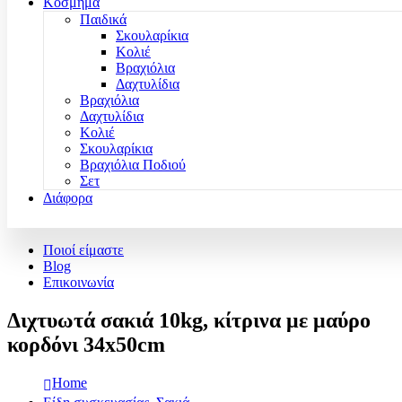
Κόσμημα
Παιδικά
Σκουλαρίκια
Κολιέ
Βραχιόλια
Δαχτυλίδια
Βραχιόλια
Δαχτυλίδια
Κολιέ
Σκουλαρίκια
Βραχιόλια Ποδιού
Σετ
Διάφορα
Ποιοί είμαστε
Blog
Επικοινωνία
Διχτυωτά σακιά 10kg, κίτρινα με μαύρο
κορδόνι 34x50cm
Home