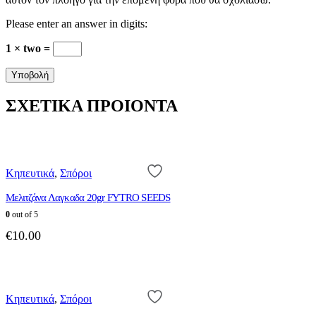
Please enter an answer in digits:
1 × two =
ΣΧΕΤΙΚΑ ΠΡΟΙΟΝΤΑ
Κηπευτικά
,
Σπόροι
Μελιτζάνα Λαγκαδα 20gr FYTRO SEEDS
0
out of 5
€
10.00
Αυτό
το
προϊόν
Κηπευτικά
,
Σπόροι
έχει