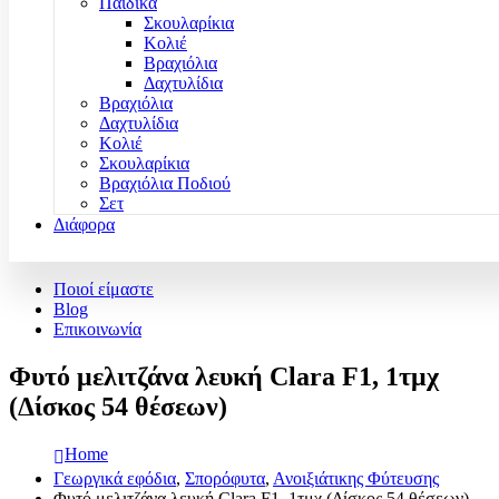
Παιδικά
Σκουλαρίκια
Κολιέ
Βραχιόλια
Δαχτυλίδια
Βραχιόλια
Δαχτυλίδια
Κολιέ
Σκουλαρίκια
Βραχιόλια Ποδιού
Σετ
Διάφορα
Ποιοί είμαστε
Blog
Επικοινωνία
Φυτό μελιτζάνα λευκή Clara F1, 1τμχ
(Δίσκος 54 θέσεων)
Home
Γεωργικά εφόδια
,
Σπορόφυτα
,
Ανοιξιάτικης Φύτευσης
Φυτό μελιτζάνα λευκή Clara F1, 1τμχ (Δίσκος 54 θέσεων)