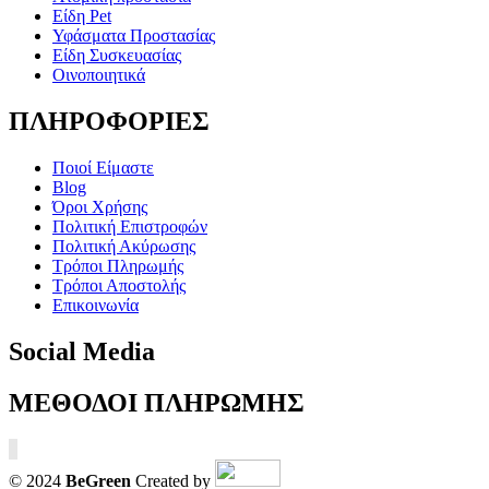
Είδη Pet
Υφάσματα Προστασίας
Είδη Συσκευασίας
Οινοποιητικά
ΠΛΗΡΟΦΟΡΙΕΣ
Ποιοί Είμαστε
Blog
Όροι Χρήσης
Πολιτική Επιστροφών
Πολιτική Ακύρωσης
Τρόποι Πληρωμής
Τρόποι Αποστολής
Επικοινωνία
Social Media
ΜΕΘΟΔΟΙ ΠΛΗΡΩΜΗΣ
© 2024
BeGreen
Created by