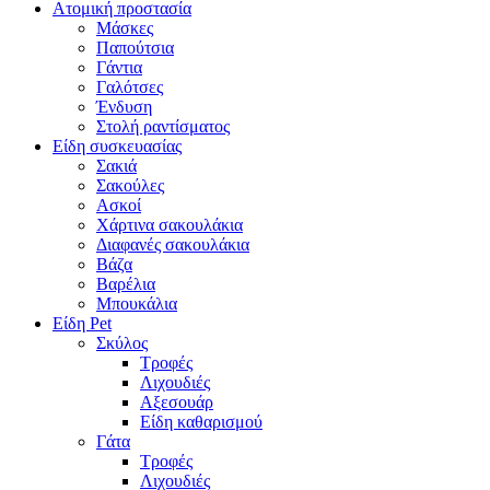
Ατομική προστασία
Μάσκες
Παπούτσια
Γάντια
Γαλότσες
Ένδυση
Στολή ραντίσματος
Είδη συσκευασίας
Σακιά
Σακούλες
Ασκοί
Χάρτινα σακουλάκια
Διαφανές σακουλάκια
Βάζα
Βαρέλια
Μπουκάλια
Είδη Pet
Σκύλος
Τροφές
Λιχουδιές
Αξεσουάρ
Είδη καθαρισμού
Γάτα
Τροφές
Λιχουδιές