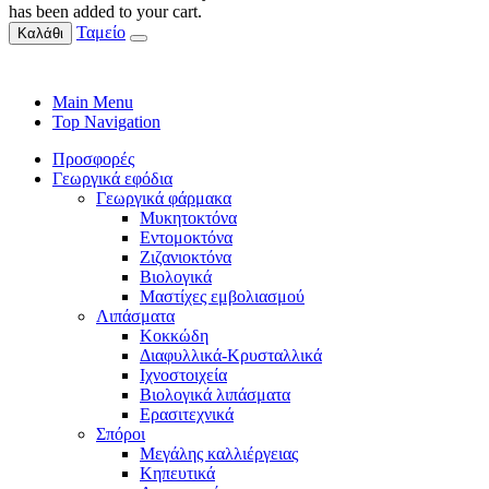
has been added to your cart.
Ταμείο
Καλάθι
Main Menu
Top Navigation
Προσφορές
Γεωργικά εφόδια
Γεωργικά φάρμακα
Μυκητοκτόνα
Εντομοκτόνα
Ζιζανιοκτόνα
Βιολογικά
Μαστίχες εμβολιασμού
Λιπάσματα
Κοκκώδη
Διαφυλλικά-Κρυσταλλικά
Ιχνοστοιχεία
Βιολογικά λιπάσματα
Ερασιτεχνικά
Σπόροι
Μεγάλης καλλιέργειας
Κηπευτικά