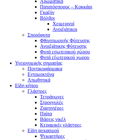
Αρωματικά
Πατατόσπορος – Κοκκάρι
Γκαζόν
Βόλβοι
Χειμερινοί
Ανοιξιάτικοι
Σπορόφυτα
Φθινοπωρινής Φύτευσης
Ανοιξιάτικης Φύτευσης
Φυτά εσωτερικού χώρου
Φυτά εξωτερικού χωρου
Υγειονομικής σημασίας
Ποντικοφάρμακα
Εντομοκτόνα
Απωθητικά
Είδη κήπου
Γλάστρες
Τετράγωνες
Στρογγυλές
Ζαρτινιέρες
Πιάτα
Βάσεις νικέλ
Κεραμικές γλάστρες
Είδη ψεκασμού
Ψεκαστήρες