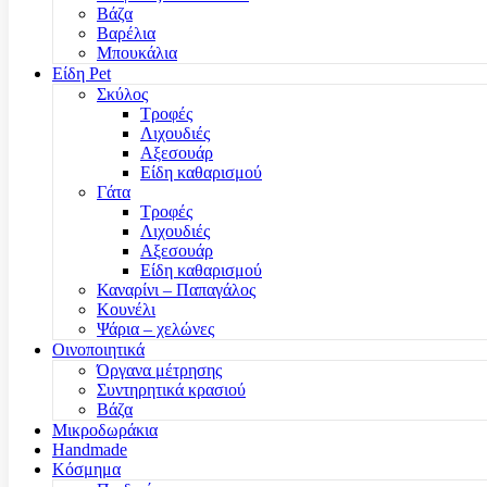
Βάζα
Βαρέλια
Μπουκάλια
Είδη Pet
Σκύλος
Τροφές
Λιχουδιές
Αξεσουάρ
Είδη καθαρισμού
Γάτα
Τροφές
Λιχουδιές
Αξεσουάρ
Είδη καθαρισμού
Καναρίνι – Παπαγάλος
Κουνέλι
Ψάρια – χελώνες
Οινοποιητικά
Όργανα μέτρησης
Συντηρητικά κρασιού
Βάζα
Μικροδωράκια
Handmade
Κόσμημα