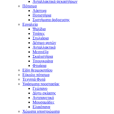
Ανταλλακτικά ψεκαστήρων
Πότισμα
Λάστιχα
Ποτιστήρια
Συστήματα άρδρευσης
Εργαλεία
Ψαλίδια
Τσάπες
Στυλιάρια
Δέσιμο φυτών
Ανταλλακτικά
Μεσινέζα
Σκαλιστήρια
Τσουγκράνα
Φτυάρια
Είδη θερμοκηπίου
Εύκολο πότισμα
Τεχνητά Φυτά
Υφάσματα προστασίας
Γεώπανο
Δίχτυ σκίασης
Αντιπαγετικό
Μουσαμάδες
Ελαιόπανα
Χώματα υποστρώματα