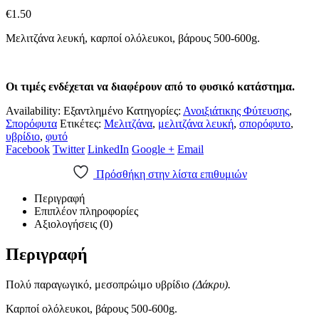
€
1.50
Μελιτζάνα λευκή, καρποί ολόλευκοι, βάρους 500-600g.
Οι τιμές ενδέχεται να διαφέρουν από το φυσικό κατάστημα.
Availability:
Εξαντλημένο
Κατηγορίες:
Ανοιξιάτικης Φύτευσης
,
Σπορόφυτα
Ετικέτες:
Μελιτζάνα
,
μελιτζάνα λευκή
,
σπορόφυτο
,
υβρίδιο
,
φυτό
Facebook
Twitter
LinkedIn
Google +
Email
Πρόσθήκη στην λίστα επιθυμιών
Περιγραφή
Επιπλέον πληροφορίες
Αξιολογήσεις (0)
Περιγραφή
Πολύ παραγωγικό, μεσοπρώιμο υβρίδιο
(Δάκρυ).
Καρποί ολόλευκοι, βάρους 500-600g.