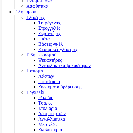
Εντομοκτόνα
Απωθητικά
Είδη κήπου
Γλάστρες
Τετράγωνες
Στρογγυλές
Ζαρτινιέρες
Πιάτα
Βάσεις νικέλ
Κεραμικές γλάστρες
Είδη ψεκασμού
Ψεκαστήρες
Ανταλλακτικά ψεκαστήρων
Πότισμα
Λάστιχα
Ποτιστήρια
Συστήματα άρδρευσης
Εργαλεία
Ψαλίδια
Τσάπες
Στυλιάρια
Δέσιμο φυτών
Ανταλλακτικά
Μεσινέζα
Σκαλιστήρια