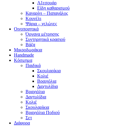
Αξεσουάρ
Είδη καθαρισμού
Καναρίνι – Παπαγάλος
Κουνέλι
Ψάρια – χελώνες
Οινοποιητικά
Όργανα μέτρησης
Συντηρητικά κρασιού
Βάζα
Μικροδωράκια
Handmade
Κόσμημα
Παιδικά
Σκουλαρίκια
Κολιέ
Βραχιόλια
Δαχτυλίδια
Βραχιόλια
Δαχτυλίδια
Κολιέ
Σκουλαρίκια
Βραχιόλια Ποδιού
Σετ
Διάφορα