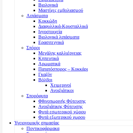
Βιολογικά
Μαστίχες εμβολιασμού
Λιπάσματα
Κοκκώδη
Διαφυλλικά-Κρυσταλλικά
Ιχνοστοιχεία
Βιολογικά λιπάσματα
Ερασιτεχνικά
Σπόροι
Μεγάλης καλλιέργειας
Κηπευτικά
Αρωματικά
Πατατόσπορος – Κοκκάρι
Γκαζόν
Βόλβοι
Χειμερινοί
Ανοιξιάτικοι
Σπορόφυτα
Φθινοπωρινής Φύτευσης
Ανοιξιάτικης Φύτευσης
Φυτά εσωτερικού χώρου
Φυτά εξωτερικού χωρου
Υγειονομικής σημασίας
Ποντικοφάρμακα