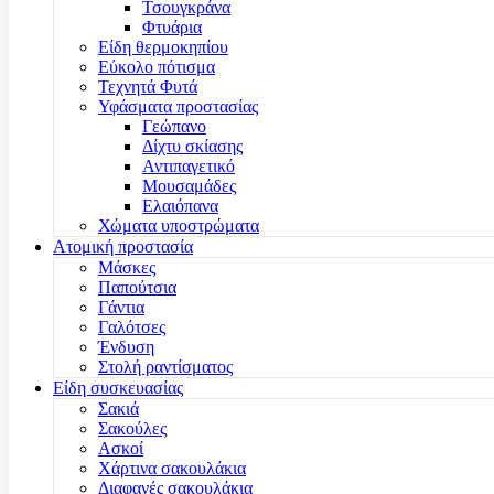
Τσουγκράνα
Φτυάρια
Είδη θερμοκηπίου
Εύκολο πότισμα
Τεχνητά Φυτά
Υφάσματα προστασίας
Γεώπανο
Δίχτυ σκίασης
Αντιπαγετικό
Μουσαμάδες
Ελαιόπανα
Χώματα υποστρώματα
Ατομική προστασία
Μάσκες
Παπούτσια
Γάντια
Γαλότσες
Ένδυση
Στολή ραντίσματος
Είδη συσκευασίας
Σακιά
Σακούλες
Ασκοί
Χάρτινα σακουλάκια
Διαφανές σακουλάκια