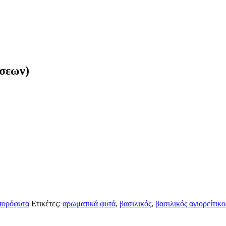
έσεων)
πορόφυτα
Ετικέτες:
αρωματικά φυτά
,
βασιλικός
,
βασιλικός αγιορείτικο