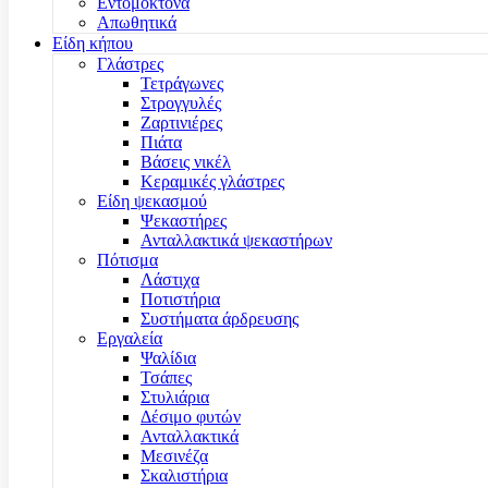
Εντομοκτόνα
Απωθητικά
Είδη κήπου
Γλάστρες
Τετράγωνες
Στρογγυλές
Ζαρτινιέρες
Πιάτα
Βάσεις νικέλ
Κεραμικές γλάστρες
Είδη ψεκασμού
Ψεκαστήρες
Ανταλλακτικά ψεκαστήρων
Πότισμα
Λάστιχα
Ποτιστήρια
Συστήματα άρδρευσης
Εργαλεία
Ψαλίδια
Τσάπες
Στυλιάρια
Δέσιμο φυτών
Ανταλλακτικά
Μεσινέζα
Σκαλιστήρια