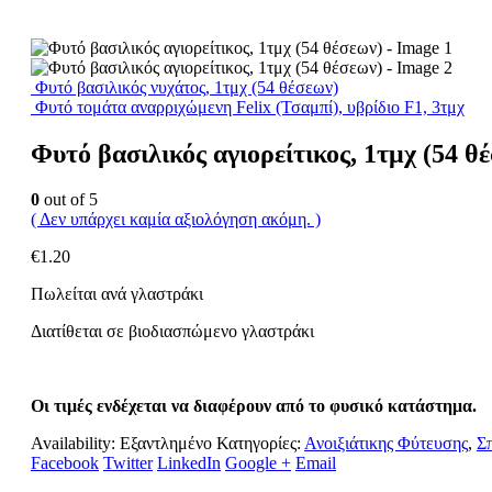
Φυτό βασιλικός νυχάτος, 1τμχ (54 θέσεων)
Φυτό τομάτα αναρριχώμενη Felix (Τσαμπί), υβρίδιο F1, 3τμχ
Φυτό βασιλικός αγιορείτικος, 1τμχ (54 θ
0
out of 5
( Δεν υπάρχει καμία αξιολόγηση ακόμη. )
€
1.20
Πωλείται ανά γλαστράκι
Διατίθεται σε βιοδιασπώμενο γλαστράκι
Οι τιμές ενδέχεται να διαφέρουν από το φυσικό κατάστημα.
Availability:
Εξαντλημένο
Κατηγορίες:
Ανοιξιάτικης Φύτευσης
,
Σ
Facebook
Twitter
LinkedIn
Google +
Email