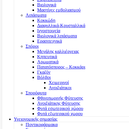
Βιολογικά
Μαστίχες εμβολιασμού
Λιπάσματα
Κοκκώδη
Διαφυλλικά-Κρυσταλλικά
Ιχνοστοιχεία
Βιολογικά λιπάσματα
Ερασιτεχνικά
Σπόροι
Μεγάλης καλλιέργειας
Κηπευτικά
Αρωματικά
Πατατόσπορος – Κοκκάρι
Γκαζόν
Βόλβοι
Χειμερινοί
Ανοιξιάτικοι
Σπορόφυτα
Φθινοπωρινής Φύτευσης
Ανοιξιάτικης Φύτευσης
Φυτά εσωτερικού χώρου
Φυτά εξωτερικού χωρου
Υγειονομικής σημασίας
Ποντικοφάρμακα