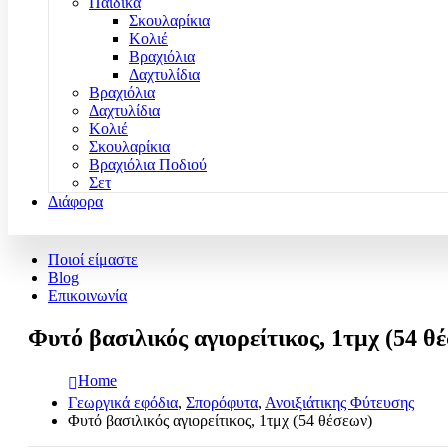
Παιδικά
Σκουλαρίκια
Κολιέ
Βραχιόλια
Δαχτυλίδια
Βραχιόλια
Δαχτυλίδια
Κολιέ
Σκουλαρίκια
Βραχιόλια Ποδιού
Σετ
Διάφορα
Ποιοί είμαστε
Blog
Επικοινωνία
Φυτό βασιλικός αγιορείτικος, 1τμχ (54 θ
Home
Γεωργικά εφόδια
,
Σπορόφυτα
,
Ανοιξιάτικης Φύτευσης
Φυτό βασιλικός αγιορείτικος, 1τμχ (54 θέσεων)