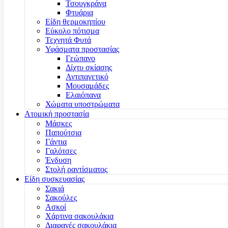
Τσουγκράνα
Φτυάρια
Είδη θερμοκηπίου
Εύκολο πότισμα
Τεχνητά Φυτά
Υφάσματα προστασίας
Γεώπανο
Δίχτυ σκίασης
Αντιπαγετικό
Μουσαμάδες
Ελαιόπανα
Χώματα υποστρώματα
Ατομική προστασία
Μάσκες
Παπούτσια
Γάντια
Γαλότσες
Ένδυση
Στολή ραντίσματος
Είδη συσκευασίας
Σακιά
Σακούλες
Ασκοί
Χάρτινα σακουλάκια
Διαφανές σακουλάκια