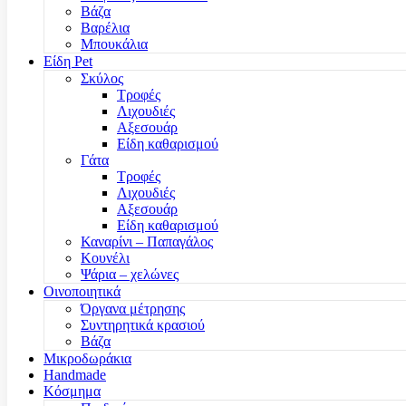
Βάζα
Βαρέλια
Μπουκάλια
Είδη Pet
Σκύλος
Τροφές
Λιχουδιές
Αξεσουάρ
Είδη καθαρισμού
Γάτα
Τροφές
Λιχουδιές
Αξεσουάρ
Είδη καθαρισμού
Καναρίνι – Παπαγάλος
Κουνέλι
Ψάρια – χελώνες
Οινοποιητικά
Όργανα μέτρησης
Συντηρητικά κρασιού
Βάζα
Μικροδωράκια
Handmade
Κόσμημα