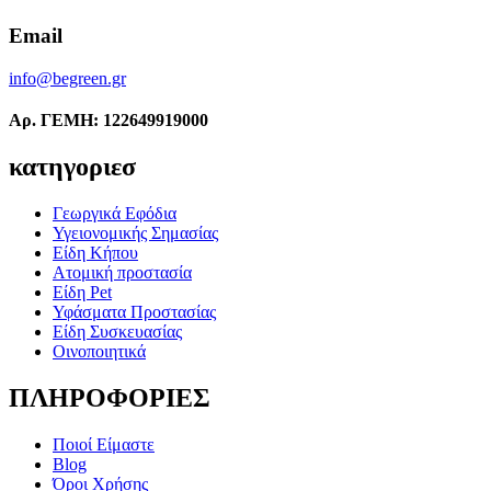
Email
info@begreen.gr
Αρ. ΓΕΜΗ: 122649919000
κατηγοριεσ
Γεωργικά Εφόδια
Υγειονομικής Σημασίας
Είδη Κήπου
Ατομική προστασία
Είδη Pet
Υφάσματα Προστασίας
Είδη Συσκευασίας
Οινοποιητικά
ΠΛΗΡΟΦΟΡΙΕΣ
Ποιοί Είμαστε
Blog
Όροι Χρήσης