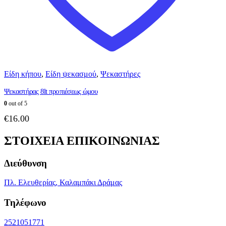
Είδη κήπου
,
Είδη ψεκασμού
,
Ψεκαστήρες
Ψεκαστήρας 8lt προπιέσεως ώμου
0
out of 5
€
16.00
ΣΤΟΙΧΕΙΑ ΕΠΙΚΟΙΝΩΝΙΑΣ
Διεύθυνση
Πλ. Ελευθερίας, Καλαμπάκι Δράμας
Τηλέφωνο
2521051771