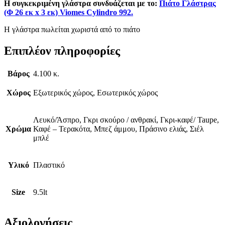
Η συγκεκριμένη γλάστρα συνδυάζεται με το:
Πιάτο Γλάστρας
(Φ 26 εκ x 3 εκ) Viomes Cylindro 992.
Η γλάστρα πωλείται χωριστά από το πιάτο
Επιπλέον πληροφορίες
Βάρος
4.100 κ.
Χώρος
Εξωτερικός χώρος, Εσωτερικός χώρος
Λευκό/Άσπρο, Γκρι σκούρο / ανθρακί, Γκρι-καφέ/ Taupe,
Χρώμα
Καφέ – Τερακότα, Μπεζ άμμου, Πράσινο ελιάς, Σιέλ
μπλέ
Υλικό
Πλαστικό
Size
9.5lt
Αξιολογήσεις