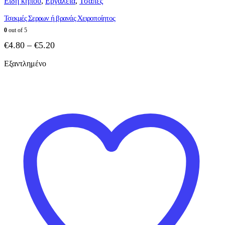
Είδη κήπου
,
Εργαλεία
,
Τσάπες
Τσεκμές Σερρων ή βρανάς Χειροποίητος
0
out of 5
Price
€
4.80
–
€
5.20
range:
Εξαντλημένο
€4.80
through
€5.20