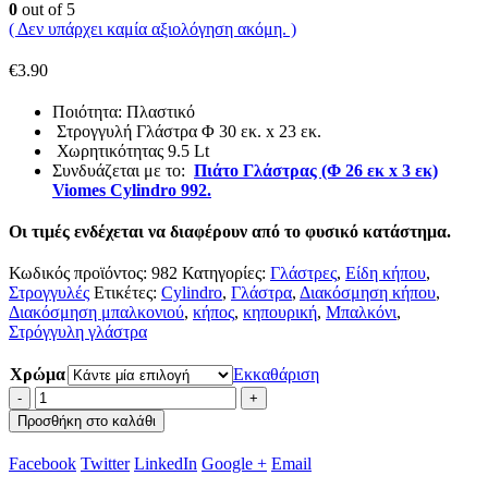
0
out of 5
( Δεν υπάρχει καμία αξιολόγηση ακόμη. )
€
3.90
Ποιότητα: Πλαστικό
Στρογγυλή Γλάστρα Φ 30 εκ. x 23 εκ.
Χωρητικότητας 9.5 Lt
Συνδυάζεται με το:
Πιάτο Γλάστρας (Φ 26 εκ x 3 εκ)
Viomes Cylindro 992.
Οι τιμές ενδέχεται να διαφέρουν από το φυσικό κατάστημα.
Κωδικός προϊόντος:
982
Κατηγορίες:
Γλάστρες
,
Είδη κήπου
,
Στρογγυλές
Ετικέτες:
Cylindro
,
Γλάστρα
,
Διακόσμηση κήπου
,
Διακόσμηση μπαλκονιού
,
κήπος
,
κηπουρική
,
Μπαλκόνι
,
Στρόγγυλη γλάστρα
Χρώμα
Εκκαθάριση
-
+
Προσθήκη στο καλάθι
Facebook
Twitter
LinkedIn
Google +
Email