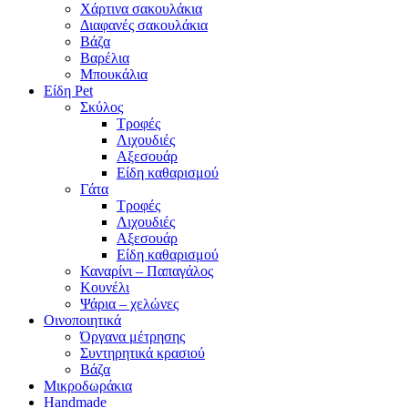
Χάρτινα σακουλάκια
Διαφανές σακουλάκια
Βάζα
Βαρέλια
Μπουκάλια
Είδη Pet
Σκύλος
Τροφές
Λιχουδιές
Αξεσουάρ
Είδη καθαρισμού
Γάτα
Τροφές
Λιχουδιές
Αξεσουάρ
Είδη καθαρισμού
Καναρίνι – Παπαγάλος
Κουνέλι
Ψάρια – χελώνες
Οινοποιητικά
Όργανα μέτρησης
Συντηρητικά κρασιού
Βάζα
Μικροδωράκια
Handmade