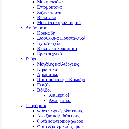
Μυκητοκτόνα
Εντομοκτόνα
Ζιζανιοκτόνα
Βιολογικά
Μαστίχες εμβολιασμού
Λιπάσματα
Κοκκώδη
Διαφυλλικά-Κρυσταλλικά
Ιχνοστοιχεία
Βιολογικά λιπάσματα
Ερασιτεχνικά
Σπόροι
Μεγάλης καλλιέργειας
Κηπευτικά
Αρωματικά
Πατατόσπορος – Κοκκάρι
Γκαζόν
Βόλβοι
Χειμερινοί
Ανοιξιάτικοι
Σπορόφυτα
Φθινοπωρινής Φύτευσης
Ανοιξιάτικης Φύτευσης
Φυτά εσωτερικού χώρου
Φυτά εξωτερικού χωρου