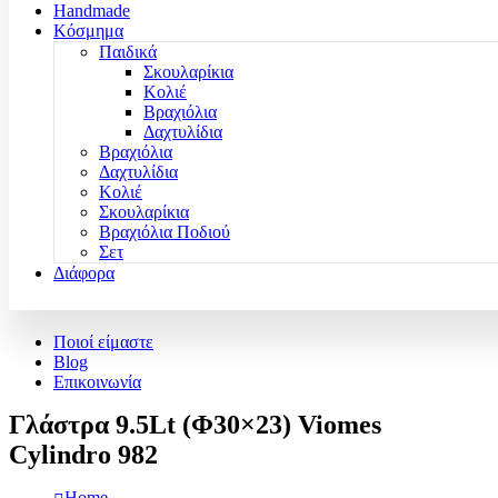
Handmade
Κόσμημα
Παιδικά
Σκουλαρίκια
Κολιέ
Βραχιόλια
Δαχτυλίδια
Βραχιόλια
Δαχτυλίδια
Κολιέ
Σκουλαρίκια
Βραχιόλια Ποδιού
Σετ
Διάφορα
Ποιοί είμαστε
Blog
Επικοινωνία
Γλάστρα 9.5Lt (Φ30×23) Viomes
Cylindro 982
Home