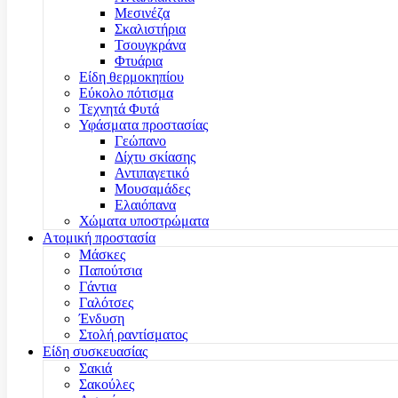
Μεσινέζα
Σκαλιστήρια
Τσουγκράνα
Φτυάρια
Είδη θερμοκηπίου
Εύκολο πότισμα
Τεχνητά Φυτά
Υφάσματα προστασίας
Γεώπανο
Δίχτυ σκίασης
Αντιπαγετικό
Μουσαμάδες
Ελαιόπανα
Χώματα υποστρώματα
Ατομική προστασία
Μάσκες
Παπούτσια
Γάντια
Γαλότσες
Ένδυση
Στολή ραντίσματος
Είδη συσκευασίας
Σακιά
Σακούλες