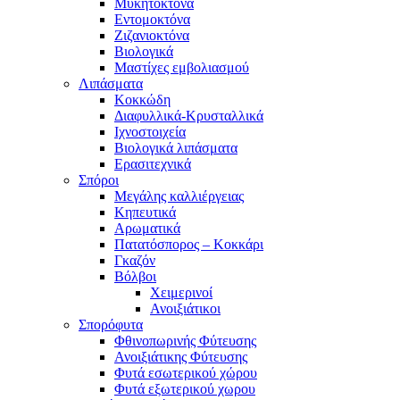
Μυκητοκτόνα
Εντομοκτόνα
Ζιζανιοκτόνα
Βιολογικά
Μαστίχες εμβολιασμού
Λιπάσματα
Κοκκώδη
Διαφυλλικά-Κρυσταλλικά
Ιχνοστοιχεία
Βιολογικά λιπάσματα
Ερασιτεχνικά
Σπόροι
Μεγάλης καλλιέργειας
Κηπευτικά
Αρωματικά
Πατατόσπορος – Κοκκάρι
Γκαζόν
Βόλβοι
Χειμερινοί
Ανοιξιάτικοι
Σπορόφυτα
Φθινοπωρινής Φύτευσης
Ανοιξιάτικης Φύτευσης
Φυτά εσωτερικού χώρου
Φυτά εξωτερικού χωρου