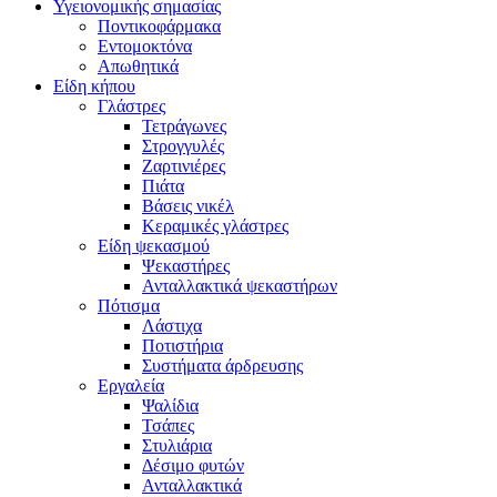
Υγειονομικής σημασίας
Ποντικοφάρμακα
Εντομοκτόνα
Απωθητικά
Είδη κήπου
Γλάστρες
Τετράγωνες
Στρογγυλές
Ζαρτινιέρες
Πιάτα
Βάσεις νικέλ
Κεραμικές γλάστρες
Είδη ψεκασμού
Ψεκαστήρες
Ανταλλακτικά ψεκαστήρων
Πότισμα
Λάστιχα
Ποτιστήρια
Συστήματα άρδρευσης
Εργαλεία
Ψαλίδια
Τσάπες
Στυλιάρια
Δέσιμο φυτών
Ανταλλακτικά