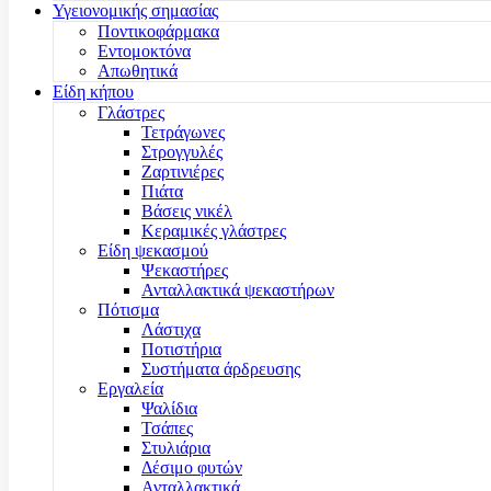
Υγειονομικής σημασίας
Ποντικοφάρμακα
Εντομοκτόνα
Απωθητικά
Είδη κήπου
Γλάστρες
Τετράγωνες
Στρογγυλές
Ζαρτινιέρες
Πιάτα
Βάσεις νικέλ
Κεραμικές γλάστρες
Είδη ψεκασμού
Ψεκαστήρες
Ανταλλακτικά ψεκαστήρων
Πότισμα
Λάστιχα
Ποτιστήρια
Συστήματα άρδρευσης
Εργαλεία
Ψαλίδια
Τσάπες
Στυλιάρια
Δέσιμο φυτών
Ανταλλακτικά