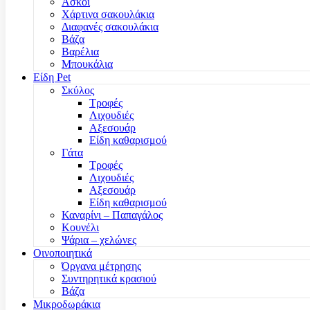
Ασκοί
Χάρτινα σακουλάκια
Διαφανές σακουλάκια
Βάζα
Βαρέλια
Μπουκάλια
Είδη Pet
Σκύλος
Τροφές
Λιχουδιές
Αξεσουάρ
Είδη καθαρισμού
Γάτα
Τροφές
Λιχουδιές
Αξεσουάρ
Είδη καθαρισμού
Καναρίνι – Παπαγάλος
Κουνέλι
Ψάρια – χελώνες
Οινοποιητικά
Όργανα μέτρησης
Συντηρητικά κρασιού
Βάζα
Μικροδωράκια