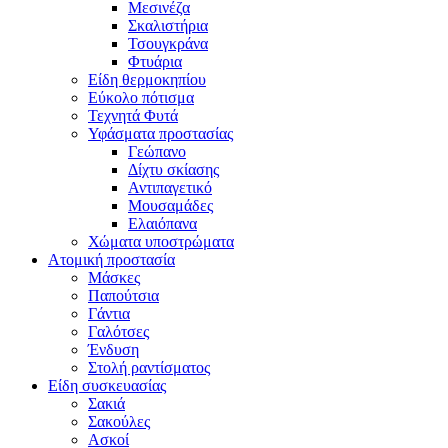
Μεσινέζα
Σκαλιστήρια
Τσουγκράνα
Φτυάρια
Είδη θερμοκηπίου
Εύκολο πότισμα
Τεχνητά Φυτά
Υφάσματα προστασίας
Γεώπανο
Δίχτυ σκίασης
Αντιπαγετικό
Μουσαμάδες
Ελαιόπανα
Χώματα υποστρώματα
Ατομική προστασία
Μάσκες
Παπούτσια
Γάντια
Γαλότσες
Ένδυση
Στολή ραντίσματος
Είδη συσκευασίας
Σακιά
Σακούλες
Ασκοί