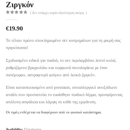
Ζιργκόν
( Δεν υπάρχει καμία αξιολόγηση ακόμη. )
0
out of 5
€
19.90
Το τέλειο πρώτο ολοκληρωμένο σετ κοσμημάτων για τη μικρή σας
πριγκίπισσα!
Σχεδιασμένο ειδικά για παιδιά, το σετ περιλαμβάνει λεπτό κολιέ,
ρυθμιζόμενο βραχιολάκι και καρφωτά σκουλαρίκια με έναν
πανέμορφο, αστραφτερό φιόγκο από λευκά ζιργκόν.
Είναι κατασκευασμένο από premium, υποαλλεργικό ανοξείδωτο
ατσάλι που προστατεύει το ευαίσθητο παιδικό δέρμα, προσφέροντας
απόλυτη ασφάλεια και λάμψη σε κάθε της εμφάνιση.
Οι τιμές ενδέχεται να διαφέρουν από το φυσικό κατάστημα.
Availability:
Εξαντλημένο