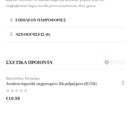
επιβραβευτικό δώρο που θα μείνει αναλλοίωτο στον χρόνο.
ΕΠΙΠΛΈΟΝ ΠΛΗΡΟΦΟΡΊΕΣ
ΑΞΙΟΛΟΓΉΣΕΙΣ (0)
ΣΧΕΤΙΚΑ ΠΡΟΙΟΝΤΑ
Δαχτυλίδια
,
Κόσμημα
Ατσάλινο δαχτυλίδι επιχρυσωμένο 18k ρυθμιζόμενο (R1334)
0
out of 5
€
10.90