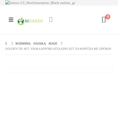
0
ΚΌΣΜΗΜΑ
,
ΠΑΙΔΙΚΆ
,
ΚΟΛΙΈ
GOLDEN TIE SET: ΥΠΟΑΛΛΕΡΓΙΚΌ ΑΤΣΆΛΙΝΟ ΣΕΤ ΓΙΑ ΚΟΡΊΤΣΙΑ ΜΕ ΖΙΡΓΚΌΝ