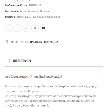
Κωδικός προϊόντος:
KIDNE-11
Κατηγορίες:
Κολιέ
,
Κόσμημα
,
Παιδικά
Ετικέτες:
ατσαλι
,
Κολίε
,
Κόσμημα
,
παιδικό κολίε
ΠΡΌΣΘΉΚΗ ΣΤΗΝ ΛΊΣΤΑ ΕΠΙΘΥΜΙΏΝ
ΠΕΡΙΓΡΑΦΉ
Ασφάλεια, Λάμψη
και Παιδική Ανεμελιά
Κάντε ένα υπέροχο, λαμπερό δώρο που θα λατρέψει κάθε κορίτσι, χωρίς να
ανησυχείτε για ερεθισμούς.
Το μοτίφ του φιόγκου, σχηματισμένο από δύο πεντακάθαρα κρύσταλλα
ζιργκόν σε σχήμα καρδιάς, προσφέρει μια παραμυθένια και ρομαντική
πινελιά που ενθουσιάζει τα παιδιά.