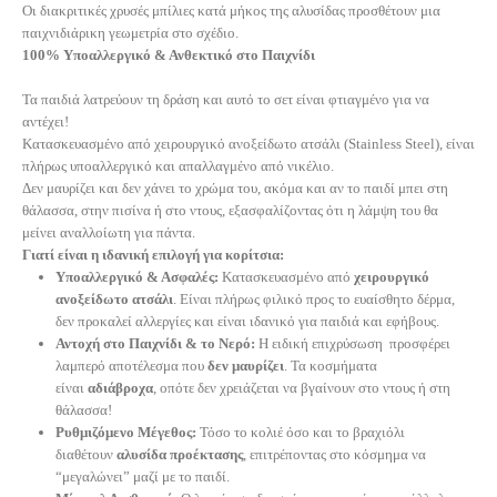
Οι διακριτικές χρυσές μπίλιες κατά μήκος της αλυσίδας προσθέτουν μια
παιχνιδιάρικη γεωμετρία στο σχέδιο.
100% Υποαλλεργικό & Ανθεκτικό στο Παιχνίδι
Τα παιδιά λατρεύουν τη δράση και αυτό το σετ είναι φτιαγμένο για να
αντέχει!
Κατασκευασμένο από χειρουργικό ανοξείδωτο ατσάλι (Stainless Steel), είναι
πλήρως υποαλλεργικό και απαλλαγμένο από νικέλιο.
Δεν μαυρίζει και δεν χάνει το χρώμα του, ακόμα και αν το παιδί μπει στη
θάλασσα, στην πισίνα ή στο ντους, εξασφαλίζοντας ότι η λάμψη του θα
μείνει αναλλοίωτη για πάντα.
Γιατί είναι η ιδανική επιλογή για κορίτσια:
Υποαλλεργικό & Ασφαλές:
Κατασκευασμένο από
χειρουργικό
ανοξείδωτο ατσάλι
. Είναι πλήρως φιλικό προς το ευαίσθητο δέρμα,
δεν προκαλεί αλλεργίες και είναι ιδανικό για παιδιά και εφήβους.
Αντοχή στο Παιχνίδι & το Νερό:
Η ειδική επιχρύσωση προσφέρει
λαμπερό αποτέλεσμα που
δεν μαυρίζει
. Τα κοσμήματα
είναι
αδιάβροχα
, οπότε δεν χρειάζεται να βγαίνουν στο ντους ή στη
θάλασσα!
Ρυθμιζόμενο Μέγεθος:
Τόσο το κολιέ όσο και το βραχιόλι
διαθέτουν
αλυσίδα προέκτασης
, επιτρέποντας στο κόσμημα να
“μεγαλώνει” μαζί με το παιδί.