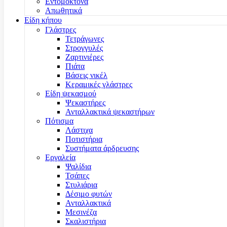
Εντομοκτόνα
Απωθητικά
Είδη κήπου
Γλάστρες
Τετράγωνες
Στρογγυλές
Ζαρτινιέρες
Πιάτα
Βάσεις νικέλ
Κεραμικές γλάστρες
Είδη ψεκασμού
Ψεκαστήρες
Ανταλλακτικά ψεκαστήρων
Πότισμα
Λάστιχα
Ποτιστήρια
Συστήματα άρδρευσης
Εργαλεία
Ψαλίδια
Τσάπες
Στυλιάρια
Δέσιμο φυτών
Ανταλλακτικά
Μεσινέζα
Σκαλιστήρια