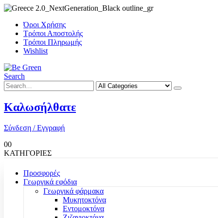
Όροι Χρήσης
Τρόποι Αποστολής
Τρόποι Πληρωμής
Wishlist
Search
Καλωσήλθατε
Σύνδεση / Εγγραφή
0
0
ΚΑΤΗΓΟΡΙΕΣ
Προσφορές
Γεωργικά εφόδια
Γεωργικά φάρμακα
Μυκητοκτόνα
Εντομοκτόνα
Ζιζανιοκτόνα