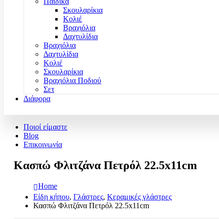
Παιδικά
Σκουλαρίκια
Κολιέ
Βραχιόλια
Δαχτυλίδια
Βραχιόλια
Δαχτυλίδια
Κολιέ
Σκουλαρίκια
Βραχιόλια Ποδιού
Σετ
Διάφορα
Ποιοί είμαστε
Blog
Επικοινωνία
Κασπώ Φλιτζάνα Πετρόλ 22.5x11cm
Home
Είδη κήπου
,
Γλάστρες
,
Κεραμικές γλάστρες
Κασπώ Φλιτζάνα Πετρόλ 22.5x11cm