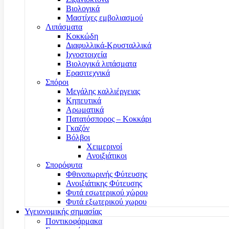
Βιολογικά
Μαστίχες εμβολιασμού
Λιπάσματα
Κοκκώδη
Διαφυλλικά-Κρυσταλλικά
Ιχνοστοιχεία
Βιολογικά λιπάσματα
Ερασιτεχνικά
Σπόροι
Μεγάλης καλλιέργειας
Κηπευτικά
Αρωματικά
Πατατόσπορος – Κοκκάρι
Γκαζόν
Βόλβοι
Χειμερινοί
Ανοιξιάτικοι
Σπορόφυτα
Φθινοπωρινής Φύτευσης
Ανοιξιάτικης Φύτευσης
Φυτά εσωτερικού χώρου
Φυτά εξωτερικού χωρου
Υγειονομικής σημασίας
Ποντικοφάρμακα