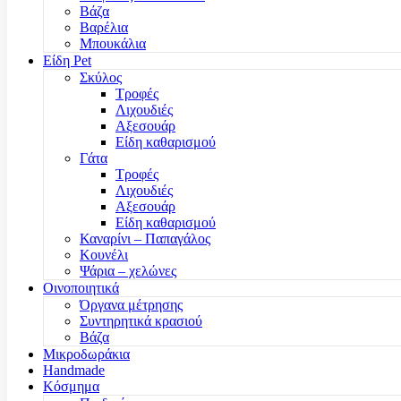
Βάζα
Βαρέλια
Μπουκάλια
Είδη Pet
Σκύλος
Τροφές
Λιχουδιές
Αξεσουάρ
Είδη καθαρισμού
Γάτα
Τροφές
Λιχουδιές
Αξεσουάρ
Είδη καθαρισμού
Καναρίνι – Παπαγάλος
Κουνέλι
Ψάρια – χελώνες
Οινοποιητικά
Όργανα μέτρησης
Συντηρητικά κρασιού
Βάζα
Μικροδωράκια
Handmade
Κόσμημα