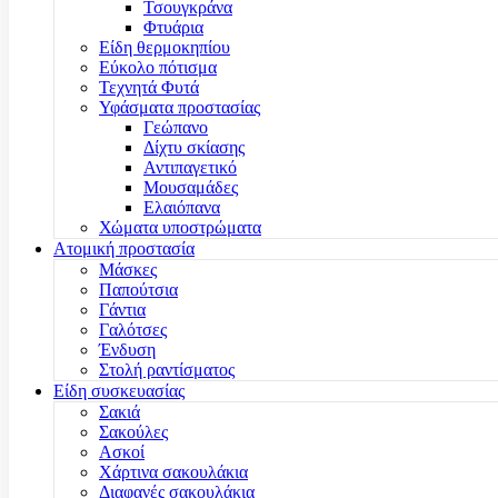
Τσουγκράνα
Φτυάρια
Είδη θερμοκηπίου
Εύκολο πότισμα
Τεχνητά Φυτά
Υφάσματα προστασίας
Γεώπανο
Δίχτυ σκίασης
Αντιπαγετικό
Μουσαμάδες
Ελαιόπανα
Χώματα υποστρώματα
Ατομική προστασία
Μάσκες
Παπούτσια
Γάντια
Γαλότσες
Ένδυση
Στολή ραντίσματος
Είδη συσκευασίας
Σακιά
Σακούλες
Ασκοί
Χάρτινα σακουλάκια
Διαφανές σακουλάκια