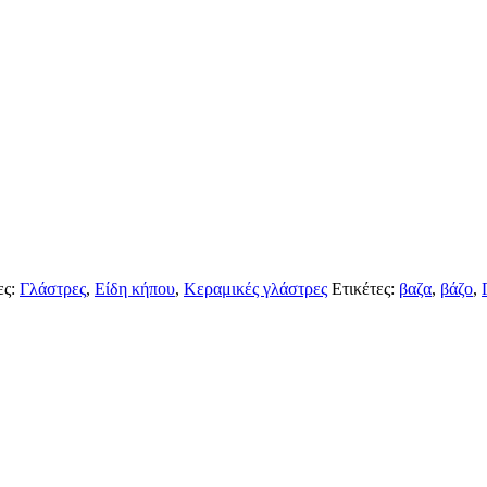
ες:
Γλάστρες
,
Είδη κήπου
,
Κεραμικές γλάστρες
Ετικέτες:
βαζα
,
βάζο
,