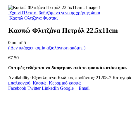
Σχοινί Πλεκτό, βυθιζόμενο γενικής χρήσης 4mm
Κασπώ Φλιτζάνα Φυστικί
Κασπώ Φλιτζάνα Πετρόλ 22.5x11cm
0
out of 5
( Δεν υπάρχει καμία αξιολόγηση ακόμη. )
€
7.50
Οι τιμές ενδέχεται να διαφέρουν από το φυσικό κατάστημα.
Availability:
Εξαντλημένο
Κωδικός προϊόντος:
21208-2
Κατηγορί
μπαλκονιού
,
Κασπώ
,
Κεραμικό κασπώ
Facebook
Twitter
LinkedIn
Google +
Email