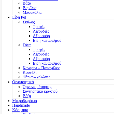
Βάζα
Βαρέλια
Μπουκάλια
Είδη Pet
Σκύλος
Τροφές
Λιχουδιές
Αξεσουάρ
Είδη καθαρισμού
Γάτα
Τροφές
Λιχουδιές
Αξεσουάρ
Είδη καθαρισμού
Καναρίνι – Παπαγάλος
Κουνέλι
Ψάρια – χελώνες
Οινοποιητικά
Όργανα μέτρησης
Συντηρητικά κρασιού
Βάζα
Μικροδωράκια
Handmade
Κόσμημα