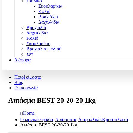
Παιδικά
Σκουλαρίκια
Κολιέ
Βραχιόλια
Δαχτυλίδια
Βραχιόλια
Δαχτυλίδια
Κολιέ
Σκουλαρίκια
Βραχιόλια Ποδιού
Σετ
Διάφορα
Ποιοί είμαστε
Blog
Επικοινωνία
Λιπάσμα BEST 20-20-20 1kg
Home
Γεωργικά εφόδια
,
Λιπάσματα
,
Διαφυλλικά-Κρυσταλλικά
Λιπάσμα BEST 20-20-20 1kg