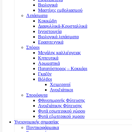
Βιολογικά
Μαστίχες εμβολιασμού
Λιπάσματα
Κοκκώδη
Διαφυλλικά-Κρυσταλλικά
Ιχνοστοιχεία
Βιολογικά λιπάσματα
Ερασιτεχνικά
Σπόροι
Μεγάλης καλλιέργειας
Κηπευτικά
Αρωματικά
Πατατόσπορος – Κοκκάρι
Γκαζόν
Βόλβοι
Χειμερινοί
Ανοιξιάτικοι
Σπορόφυτα
Φθινοπωρινής Φύτευσης
Ανοιξιάτικης Φύτευσης
Φυτά εσωτερικού χώρου
Φυτά εξωτερικού χωρου
Υγειονομικής σημασίας
Ποντικοφάρμακα