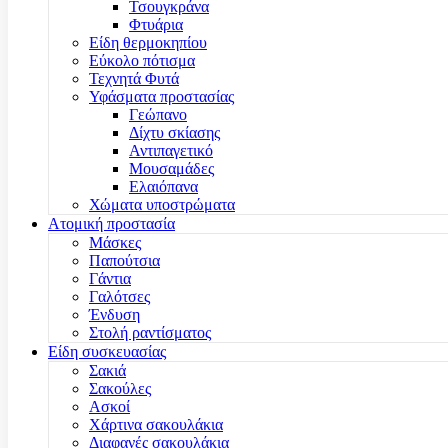
Τσουγκράνα
Φτυάρια
Είδη θερμοκηπίου
Εύκολο πότισμα
Τεχνητά Φυτά
Υφάσματα προστασίας
Γεώπανο
Δίχτυ σκίασης
Αντιπαγετικό
Μουσαμάδες
Ελαιόπανα
Χώματα υποστρώματα
Ατομική προστασία
Μάσκες
Παπούτσια
Γάντια
Γαλότσες
Ένδυση
Στολή ραντίσματος
Είδη συσκευασίας
Σακιά
Σακούλες
Ασκοί
Χάρτινα σακουλάκια
Διαφανές σακουλάκια