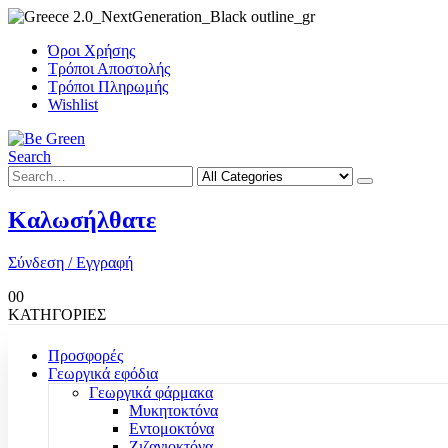
Όροι Χρήσης
Τρόποι Αποστολής
Τρόποι Πληρωμής
Wishlist
Search
Καλωσήλθατε
Σύνδεση / Εγγραφή
0
0
ΚΑΤΗΓΟΡΙΕΣ
Προσφορές
Γεωργικά εφόδια
Γεωργικά φάρμακα
Μυκητοκτόνα
Εντομοκτόνα
Ζιζανιοκτόνα