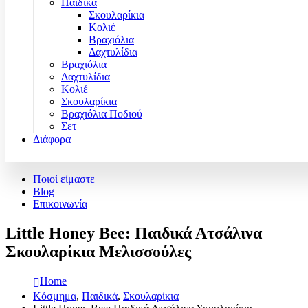
Παιδικά
Σκουλαρίκια
Κολιέ
Βραχιόλια
Δαχτυλίδια
Βραχιόλια
Δαχτυλίδια
Κολιέ
Σκουλαρίκια
Βραχιόλια Ποδιού
Σετ
Διάφορα
Ποιοί είμαστε
Blog
Επικοινωνία
Little Honey Bee: Παιδικά Ατσάλινα
Σκουλαρίκια Μελισσούλες
Home
Κόσμημα
,
Παιδικά
,
Σκουλαρίκια