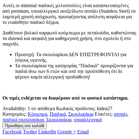
Αυτές οι minimal παιδικές μελισσούλες είναι κατασκευασμένες
από premium, υποαλλεργικό ανοξείδωτο ατσάλι (Stainless Steel) σε
λαμπερή χρυσή απόχρωση, προσφέροντας απόλυτη ασφάλεια για
το ευαίσθητο παιδικό δέρμα.
Διαθέτουν βολικό καρφωτό κούμπωμα με πεταλούδα, καθιστώντας
τα ιδανικά και ασφαλή για καθημερινή χρήση, στο σχολείο ή στο
παιχνίδι.
Προσοχή: Τα σκουλαρίκια ΔΕΝ ΕΠΙΣΤΡΕΦΟΝΤΑΙ για
λόγους υγιεινής.
Τα σκουλαρίκια της κατηγορίας “Παιδικά” προορίζονται για
παιδιά άνω των 6 ετών και υπό την προϋπόθεση ότι δε
φέρουν καμία αλλεργική προδιάθεση!
Οι τιμές ενδέχεται να διαφέρουν από το φυσικό κατάστημα.
Availability:
1 σε απόθεμα
Κωδικός προϊόντος:
kidea27
Κατηγορίες:
Κόσμημα
,
Παιδικά
,
Σκουλαρίκια
Ετικέτες:
ατσαλι
,
παιδικά σκουλαρίκια
,
Σκουλαρίκια
,
υποαλλεργικά
Προσθήκη στο καλάθι
Facebook
Twitter
LinkedIn
Google +
Email