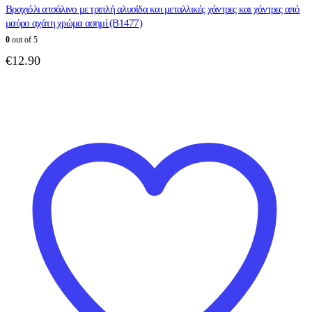
Βραχιόλι ατσάλινο με τριπλή αλυσίδα και μεταλλικές χάντρες και χάντρες από
μαύρο αχάτη χρώμα ασημί (B1477)
0
out of 5
€
12.90