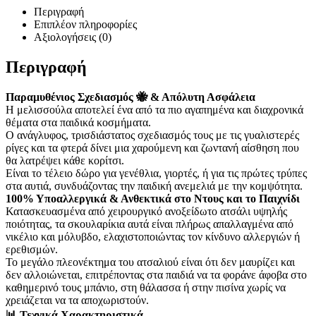
Περιγραφή
Επιπλέον πληροφορίες
Αξιολογήσεις (0)
Περιγραφή
Παραμυθένιος Σχεδιασμός 🐝 & Απόλυτη Ασφάλεια
Η μελισσούλα αποτελεί ένα από τα πιο αγαπημένα και διαχρονικά
θέματα στα παιδικά κοσμήματα.
Ο ανάγλυφος, τρισδιάστατος σχεδιασμός τους με τις γυαλιστερές
ρίγες και τα φτερά δίνει μια χαρούμενη και ζωντανή αίσθηση που
θα λατρέψει κάθε κορίτσι.
Είναι το τέλειο δώρο για γενέθλια, γιορτές, ή για τις πρώτες τρύπες
στα αυτιά, συνδυάζοντας την παιδική ανεμελιά με την κομψότητα.
100% Υποαλλεργικά & Ανθεκτικά στο Ντους και το Παιχνίδι
Κατασκευασμένα από χειρουργικό ανοξείδωτο ατσάλι υψηλής
ποιότητας, τα σκουλαρίκια αυτά είναι πλήρως απαλλαγμένα από
νικέλιο και μόλυβδο, ελαχιστοποιώντας τον κίνδυνο αλλεργιών ή
ερεθισμών.
Το μεγάλο πλεονέκτημα του ατσαλιού είναι ότι δεν μαυρίζει και
δεν αλλοιώνεται, επιτρέποντας στα παιδιά να τα φοράνε άφοβα στο
καθημερινό τους μπάνιο, στη θάλασσα ή στην πισίνα χωρίς να
χρειάζεται να τα αποχωριστούν.
📊 Τεχνικά Χαρακτηριστικά