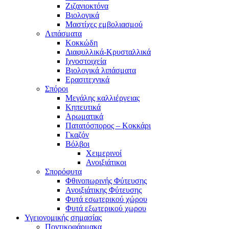
Ζιζανιοκτόνα
Βιολογικά
Μαστίχες εμβολιασμού
Λιπάσματα
Κοκκώδη
Διαφυλλικά-Κρυσταλλικά
Ιχνοστοιχεία
Βιολογικά λιπάσματα
Ερασιτεχνικά
Σπόροι
Μεγάλης καλλιέργειας
Κηπευτικά
Αρωματικά
Πατατόσπορος – Κοκκάρι
Γκαζόν
Βόλβοι
Χειμερινοί
Ανοιξιάτικοι
Σπορόφυτα
Φθινοπωρινής Φύτευσης
Ανοιξιάτικης Φύτευσης
Φυτά εσωτερικού χώρου
Φυτά εξωτερικού χωρου
Υγειονομικής σημασίας
Ποντικοφάρμακα