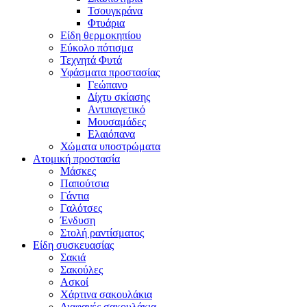
Τσουγκράνα
Φτυάρια
Είδη θερμοκηπίου
Εύκολο πότισμα
Τεχνητά Φυτά
Υφάσματα προστασίας
Γεώπανο
Δίχτυ σκίασης
Αντιπαγετικό
Μουσαμάδες
Ελαιόπανα
Χώματα υποστρώματα
Ατομική προστασία
Μάσκες
Παπούτσια
Γάντια
Γαλότσες
Ένδυση
Στολή ραντίσματος
Είδη συσκευασίας
Σακιά
Σακούλες
Ασκοί
Χάρτινα σακουλάκια
Διαφανές σακουλάκια