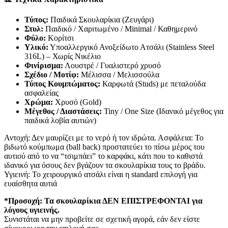
Τύπος:
Παιδικά Σκουλαρίκια (Ζευγάρι)
Στυλ:
Παιδικό / Χαριτωμένο / Minimal / Καθημερινό
Φύλο:
Κορίτσι
Υλικό:
Υποαλλεργικό Ανοξείδωτο Ατσάλι (Stainless Steel
316L) – Χωρίς Νικέλιο
Φινίρισμα:
Λουστρέ / Γυαλιστερό χρυσό
Σχέδιο / Μοτίφ:
Μέλισσα / Μελισσούλα
Τύπος Κουμπώματος:
Καρφωτά (Studs) με πεταλούδα
ασφαλείας
Χρώμα:
Χρυσό (Gold)
Μέγεθος / Διαστάσεις:
Tiny / One Size (Ιδανικό μέγεθος για
παιδικά λοβία αυτιών)
Αντοχή: Δεν μαυρίζει με το νερό ή τον ιδρώτα. Ασφάλεια: Το
βιδωτό κούμπωμα (ball back) προστατεύει το πίσω μέρος του
αυτιού από το να “τσιμπάει” το καρφάκι, κάτι που το καθιστά
ιδανικό για όσους δεν βγάζουν τα σκουλαρίκια τους το βράδυ.
Υγιεινή: Το χειρουργικό ατσάλι είναι η standard επιλογή για
ευαίσθητα αυτιά
*Προσοχή: Τα σκουλαρίκια ΔΕΝ ΕΠΙΣΤΡΕΦΟΝΤΑΙ για
λόγους υγιεινής.
Συνιστάται να μην προβείτε σε σχετική αγορά, εάν δεν είστε