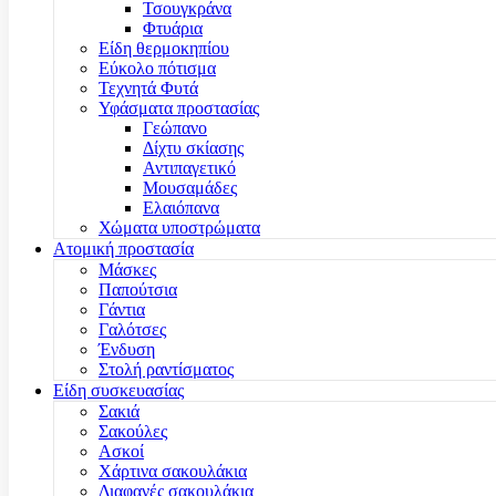
Τσουγκράνα
Φτυάρια
Είδη θερμοκηπίου
Εύκολο πότισμα
Τεχνητά Φυτά
Υφάσματα προστασίας
Γεώπανο
Δίχτυ σκίασης
Αντιπαγετικό
Μουσαμάδες
Ελαιόπανα
Χώματα υποστρώματα
Ατομική προστασία
Μάσκες
Παπούτσια
Γάντια
Γαλότσες
Ένδυση
Στολή ραντίσματος
Είδη συσκευασίας
Σακιά
Σακούλες
Ασκοί
Χάρτινα σακουλάκια
Διαφανές σακουλάκια