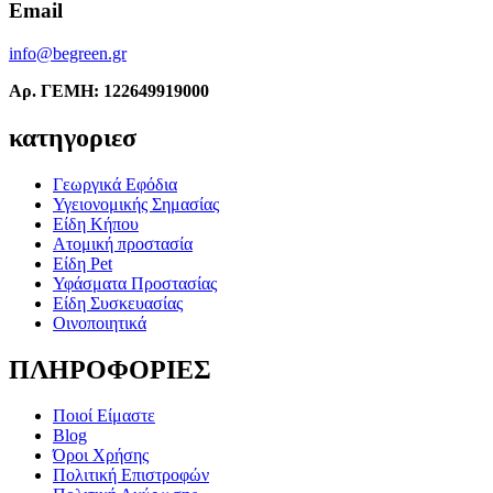
Email
info@begreen.gr
Αρ. ΓΕΜΗ: 122649919000
κατηγοριεσ
Γεωργικά Εφόδια
Υγειονομικής Σημασίας
Είδη Κήπου
Ατομική προστασία
Είδη Pet
Υφάσματα Προστασίας
Είδη Συσκευασίας
Οινοποιητικά
ΠΛΗΡΟΦΟΡΙΕΣ
Ποιοί Είμαστε
Blog
Όροι Χρήσης
Πολιτική Επιστροφών