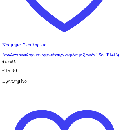
Κόσμημα
,
Σκουλαρίκια
Ατσάλινα σκουλαρίκια καρφωτά επιχρυσωμένα με ζιργκόν 1.5εκ (E1413)
0
out of 5
€
15.90
Εξαντλημένο