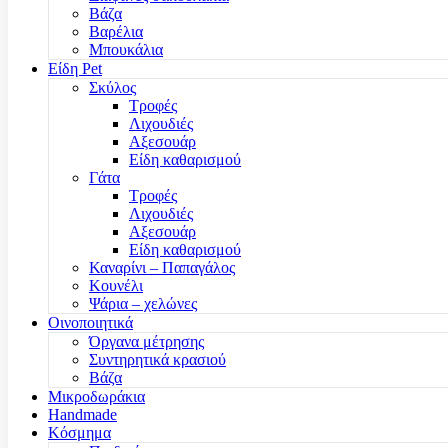
Βάζα
Βαρέλια
Μπουκάλια
Είδη Pet
Σκύλος
Τροφές
Λιχουδιές
Αξεσουάρ
Είδη καθαρισμού
Γάτα
Τροφές
Λιχουδιές
Αξεσουάρ
Είδη καθαρισμού
Καναρίνι – Παπαγάλος
Κουνέλι
Ψάρια – χελώνες
Οινοποιητικά
Όργανα μέτρησης
Συντηρητικά κρασιού
Βάζα
Μικροδωράκια
Handmade
Κόσμημα