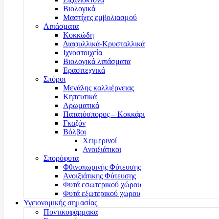
Βιολογικά
Μαστίχες εμβολιασμού
Λιπάσματα
Κοκκώδη
Διαφυλλικά-Κρυσταλλικά
Ιχνοστοιχεία
Βιολογικά λιπάσματα
Ερασιτεχνικά
Σπόροι
Μεγάλης καλλιέργειας
Κηπευτικά
Αρωματικά
Πατατόσπορος – Κοκκάρι
Γκαζόν
Βόλβοι
Χειμερινοί
Ανοιξιάτικοι
Σπορόφυτα
Φθινοπωρινής Φύτευσης
Ανοιξιάτικης Φύτευσης
Φυτά εσωτερικού χώρου
Φυτά εξωτερικού χωρου
Υγειονομικής σημασίας
Ποντικοφάρμακα