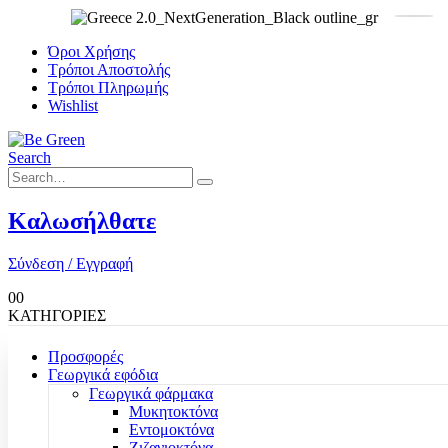
Όροι Χρήσης
Τρόποι Αποστολής
Τρόποι Πληρωμής
Wishlist
Search
Καλωσήλθατε
Σύνδεση / Εγγραφή
0
0
ΚΑΤΗΓΟΡΙΕΣ
Προσφορές
Γεωργικά εφόδια
Γεωργικά φάρμακα
Μυκητοκτόνα
Εντομοκτόνα
Ζιζανιοκτόνα