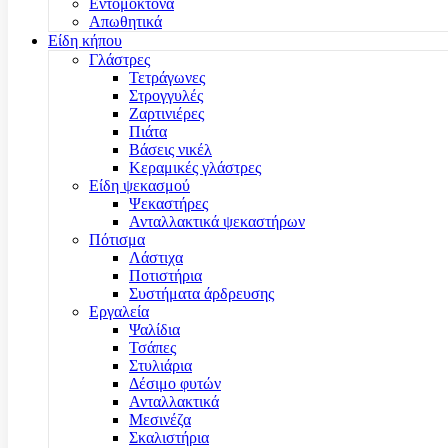
Εντομοκτόνα
Απωθητικά
Είδη κήπου
Γλάστρες
Τετράγωνες
Στρογγυλές
Ζαρτινιέρες
Πιάτα
Βάσεις νικέλ
Κεραμικές γλάστρες
Είδη ψεκασμού
Ψεκαστήρες
Ανταλλακτικά ψεκαστήρων
Πότισμα
Λάστιχα
Ποτιστήρια
Συστήματα άρδρευσης
Εργαλεία
Ψαλίδια
Τσάπες
Στυλιάρια
Δέσιμο φυτών
Ανταλλακτικά
Μεσινέζα
Σκαλιστήρια