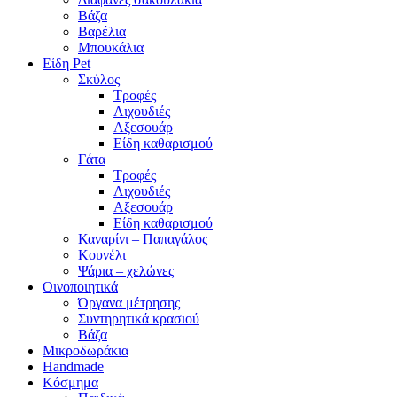
Βάζα
Βαρέλια
Μπουκάλια
Είδη Pet
Σκύλος
Τροφές
Λιχουδιές
Αξεσουάρ
Είδη καθαρισμού
Γάτα
Τροφές
Λιχουδιές
Αξεσουάρ
Είδη καθαρισμού
Καναρίνι – Παπαγάλος
Κουνέλι
Ψάρια – χελώνες
Οινοποιητικά
Όργανα μέτρησης
Συντηρητικά κρασιού
Βάζα
Μικροδωράκια
Handmade
Κόσμημα