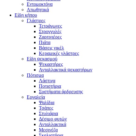
Εντομοκτόνα
Απωθητικά
Είδη κήπου
Γλάστρες
Τετράγωνες
Στρογγυλές
Ζαρτινιέρες
Πιάτα
Βάσεις νικέλ
Κεραμικές γλάστρες
Είδη ψεκασμού
Ψεκαστήρες
Ανταλλακτικά ψεκαστήρων
Πότισμα
Λάστιχα
Ποτιστήρια
Συστήματα άρδρευσης
Εργαλεία
Ψαλίδια
Τσάπες
Στυλιάρια
Δέσιμο φυτών
Ανταλλακτικά
Μεσινέζα
Σκαλιστήρια