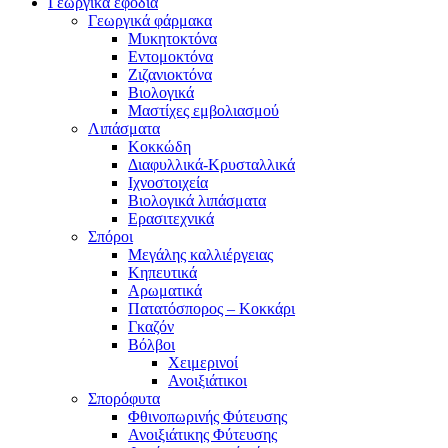
Γεωργικά εφόδια
Γεωργικά φάρμακα
Μυκητοκτόνα
Εντομοκτόνα
Ζιζανιοκτόνα
Βιολογικά
Μαστίχες εμβολιασμού
Λιπάσματα
Κοκκώδη
Διαφυλλικά-Κρυσταλλικά
Ιχνοστοιχεία
Βιολογικά λιπάσματα
Ερασιτεχνικά
Σπόροι
Μεγάλης καλλιέργειας
Κηπευτικά
Αρωματικά
Πατατόσπορος – Κοκκάρι
Γκαζόν
Βόλβοι
Χειμερινοί
Ανοιξιάτικοι
Σπορόφυτα
Φθινοπωρινής Φύτευσης
Ανοιξιάτικης Φύτευσης