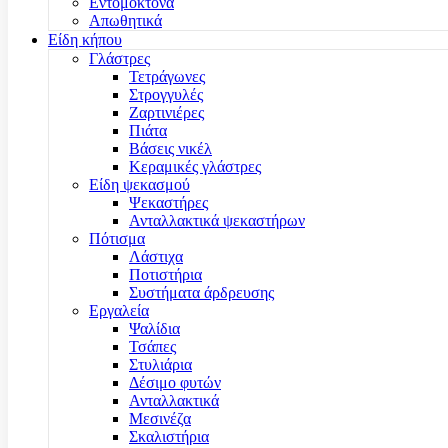
Εντομοκτόνα
Απωθητικά
Είδη κήπου
Γλάστρες
Τετράγωνες
Στρογγυλές
Ζαρτινιέρες
Πιάτα
Βάσεις νικέλ
Κεραμικές γλάστρες
Είδη ψεκασμού
Ψεκαστήρες
Ανταλλακτικά ψεκαστήρων
Πότισμα
Λάστιχα
Ποτιστήρια
Συστήματα άρδρευσης
Εργαλεία
Ψαλίδια
Τσάπες
Στυλιάρια
Δέσιμο φυτών
Ανταλλακτικά
Μεσινέζα
Σκαλιστήρια