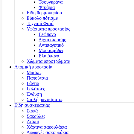
Τσουγκράνα
Φτυάρια
Είδη θερμοκηπίου
Εύκολο πότισμα
Τεχνητά Φυτά
Υφάσματα προστασίας
Γεώπανο
Δίχτυ σκίασης
Αντιπαγετικό
Μουσαμάδες
Ελαιόπανα
Χώματα υποστρώματα
Ατομική προστασία
Μάσκες
Παπούτσια
Γάντια
Γαλότσες
Ένδυση
Στολή ραντίσματος
Είδη συσκευασίας
Σακιά
Σακούλες
Ασκοί
Χάρτινα σακουλάκια
Διαφανές σακουλάκια