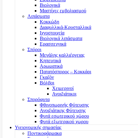
Βιολογικά
Μαστίχες εμβολιασμού
Λιπάσματα
Κοκκώδη
Διαφυλλικά-Κρυσταλλικά
Ιχνοστοιχεία
Βιολογικά λιπάσματα
Ερασιτεχνικά
Σπόροι
Μεγάλης καλλιέργειας
Κηπευτικά
Αρωματικά
Πατατόσπορος – Κοκκάρι
Γκαζόν
Βόλβοι
Χειμερινοί
Ανοιξιάτικοι
Σπορόφυτα
Φθινοπωρινής Φύτευσης
Ανοιξιάτικης Φύτευσης
Φυτά εσωτερικού χώρου
Φυτά εξωτερικού χωρου
Υγειονομικής σημασίας
Ποντικοφάρμακα