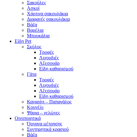
Σακούλες
Ασκοί
Χάρτινα σακουλάκια
Διαφανές σακουλάκια
Βάζα
Βαρέλια
Μπουκάλια
Είδη Pet
Σκύλος
Τροφές
Λιχουδιές
Αξεσουάρ
Είδη καθαρισμού
Γάτα
Τροφές
Λιχουδιές
Αξεσουάρ
Είδη καθαρισμού
Καναρίνι – Παπαγάλος
Κουνέλι
Ψάρια – χελώνες
Οινοποιητικά
Όργανα μέτρησης
Συντηρητικά κρασιού
Βάζα