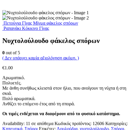
Πετούνια Γίγας Μίγμα φάκελος σπόρων
Ραπανάκι Κόκκινο Γίγας
Νυχτολούλουδο φάκελος σπόρων
0
out of 5
( Δεν υπάρχει καμία αξιολόγηση ακόμη. )
€
1.00
Αρωματικό.
Πολυετές.
Με άνθη συνήθως κλειστά στον ήλιο, που ανοίγουν τη νύχτα ή στη
σκιά.
Πολύ αρωματικά.
Ανθίζει το επόμενο έτος από τη σπορά.
Οι τιμές ενδέχεται να διαφέρουν από το φυσικό κατάστημα.
Availability:
11 σε απόθεμα
Κωδικός προϊόντος:
12606
Κατηγορίες:
Κηπευτικά
,
Σπόροι
Ετικέτες:
Λουλούδια
,
νυχτολούλουδο
,
Σπόροι
,