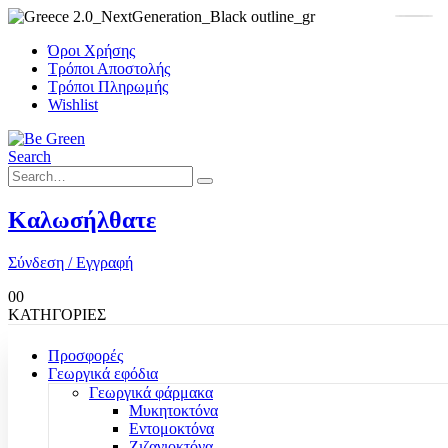
Όροι Χρήσης
Τρόποι Αποστολής
Τρόποι Πληρωμής
Wishlist
Search
Καλωσήλθατε
Σύνδεση / Εγγραφή
0
0
ΚΑΤΗΓΟΡΙΕΣ
Προσφορές
Γεωργικά εφόδια
Γεωργικά φάρμακα
Μυκητοκτόνα
Εντομοκτόνα
Ζιζανιοκτόνα