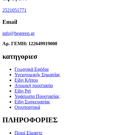
2521051771
Email
info@begreen.gr
Αρ. ΓΕΜΗ: 122649919000
κατηγοριεσ
Γεωργικά Εφόδια
Υγειονομικής Σημασίας
Είδη Κήπου
Ατομική προστασία
Είδη Pet
Υφάσματα Προστασίας
Είδη Συσκευασίας
Οινοποιητικά
ΠΛΗΡΟΦΟΡΙΕΣ
Ποιοί Είμαστε