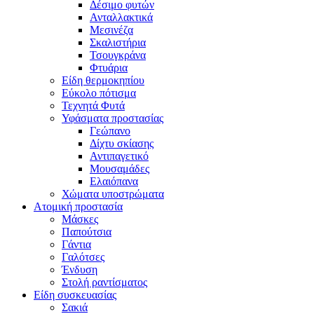
Δέσιμο φυτών
Ανταλλακτικά
Μεσινέζα
Σκαλιστήρια
Τσουγκράνα
Φτυάρια
Είδη θερμοκηπίου
Εύκολο πότισμα
Τεχνητά Φυτά
Υφάσματα προστασίας
Γεώπανο
Δίχτυ σκίασης
Αντιπαγετικό
Μουσαμάδες
Ελαιόπανα
Χώματα υποστρώματα
Ατομική προστασία
Μάσκες
Παπούτσια
Γάντια
Γαλότσες
Ένδυση
Στολή ραντίσματος
Είδη συσκευασίας
Σακιά