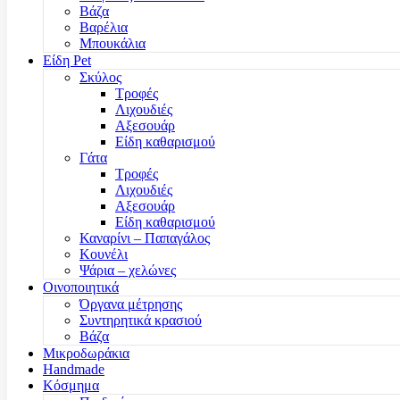
Βάζα
Βαρέλια
Μπουκάλια
Είδη Pet
Σκύλος
Τροφές
Λιχουδιές
Αξεσουάρ
Είδη καθαρισμού
Γάτα
Τροφές
Λιχουδιές
Αξεσουάρ
Είδη καθαρισμού
Καναρίνι – Παπαγάλος
Κουνέλι
Ψάρια – χελώνες
Οινοποιητικά
Όργανα μέτρησης
Συντηρητικά κρασιού
Βάζα
Μικροδωράκια
Handmade
Κόσμημα