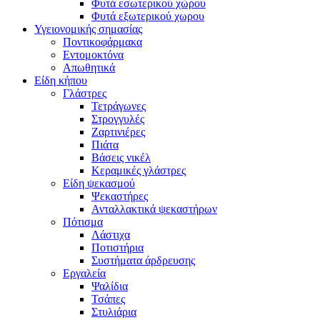
Φυτά εσωτερικού χώρου
Φυτά εξωτερικού χωρου
Υγειονομικής σημασίας
Ποντικοφάρμακα
Εντομοκτόνα
Απωθητικά
Είδη κήπου
Γλάστρες
Τετράγωνες
Στρογγυλές
Ζαρτινιέρες
Πιάτα
Βάσεις νικέλ
Κεραμικές γλάστρες
Είδη ψεκασμού
Ψεκαστήρες
Ανταλλακτικά ψεκαστήρων
Πότισμα
Λάστιχα
Ποτιστήρια
Συστήματα άρδρευσης
Εργαλεία
Ψαλίδια
Τσάπες
Στυλιάρια