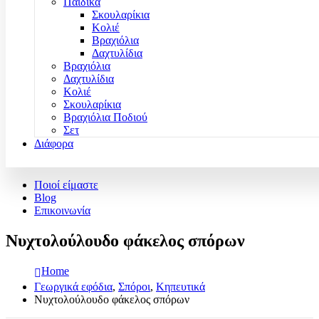
Παιδικά
Σκουλαρίκια
Κολιέ
Βραχιόλια
Δαχτυλίδια
Βραχιόλια
Δαχτυλίδια
Κολιέ
Σκουλαρίκια
Βραχιόλια Ποδιού
Σετ
Διάφορα
Ποιοί είμαστε
Blog
Επικοινωνία
Νυχτολούλουδο φάκελος σπόρων
Home
Γεωργικά εφόδια
,
Σπόροι
,
Κηπευτικά
Νυχτολούλουδο φάκελος σπόρων