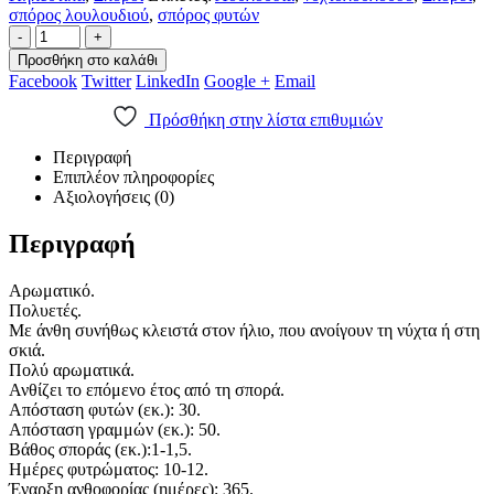
σπόρος λουλουδιού
,
σπόρος φυτών
-
+
Προσθήκη στο καλάθι
Facebook
Twitter
LinkedIn
Google +
Email
Πρόσθήκη στην λίστα επιθυμιών
Περιγραφή
Επιπλέον πληροφορίες
Αξιολογήσεις (0)
Περιγραφή
Αρωματικό.
Πολυετές.
Με άνθη συνήθως κλειστά στον ήλιο, που ανοίγουν τη νύχτα ή στη
σκιά.
Πολύ αρωματικά.
Ανθίζει το επόμενο έτος από τη σπορά.
Απόσταση φυτών (εκ.): 30.
Απόσταση γραμμών (εκ.): 50.
Βάθος σποράς (εκ.):1-1,5.
Ημέρες φυτρώματος: 10-12.
Έναρξη ανθοφορίας (ημέρες): 365.