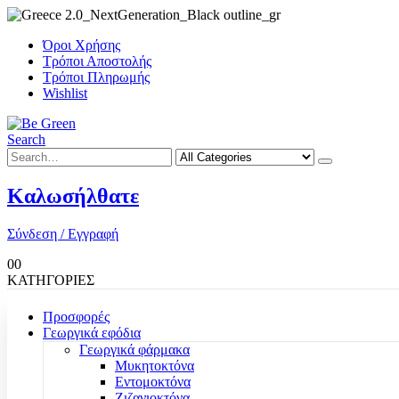
Όροι Χρήσης
Τρόποι Αποστολής
Τρόποι Πληρωμής
Wishlist
Search
Καλωσήλθατε
Σύνδεση / Εγγραφή
0
0
ΚΑΤΗΓΟΡΙΕΣ
Προσφορές
Γεωργικά εφόδια
Γεωργικά φάρμακα
Μυκητοκτόνα
Εντομοκτόνα
Ζιζανιοκτόνα