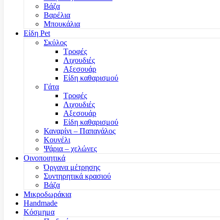
Βάζα
Βαρέλια
Μπουκάλια
Είδη Pet
Σκύλος
Τροφές
Λιχουδιές
Αξεσουάρ
Είδη καθαρισμού
Γάτα
Τροφές
Λιχουδιές
Αξεσουάρ
Είδη καθαρισμού
Καναρίνι – Παπαγάλος
Κουνέλι
Ψάρια – χελώνες
Οινοποιητικά
Όργανα μέτρησης
Συντηρητικά κρασιού
Βάζα
Μικροδωράκια
Handmade
Κόσμημα