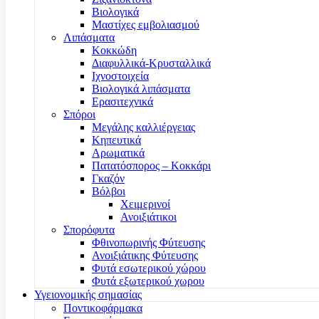
Βιολογικά
Μαστίχες εμβολιασμού
Λιπάσματα
Κοκκώδη
Διαφυλλικά-Κρυσταλλικά
Ιχνοστοιχεία
Βιολογικά λιπάσματα
Ερασιτεχνικά
Σπόροι
Μεγάλης καλλιέργειας
Κηπευτικά
Αρωματικά
Πατατόσπορος – Κοκκάρι
Γκαζόν
Βόλβοι
Χειμερινοί
Ανοιξιάτικοι
Σπορόφυτα
Φθινοπωρινής Φύτευσης
Ανοιξιάτικης Φύτευσης
Φυτά εσωτερικού χώρου
Φυτά εξωτερικού χωρου
Υγειονομικής σημασίας
Ποντικοφάρμακα