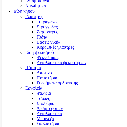
Εντομοκτόνα
Απωθητικά
Είδη κήπου
Γλάστρες
Τετράγωνες
Στρογγυλές
Ζαρτινιέρες
Πιάτα
Βάσεις νικέλ
Κεραμικές γλάστρες
Είδη ψεκασμού
Ψεκαστήρες
Ανταλλακτικά ψεκαστήρων
Πότισμα
Λάστιχα
Ποτιστήρια
Συστήματα άρδρευσης
Εργαλεία
Ψαλίδια
Τσάπες
Στυλιάρια
Δέσιμο φυτών
Ανταλλακτικά
Μεσινέζα
Σκαλιστήρια