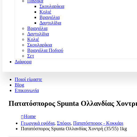
Παιδικά
Σκουλαρίκια
Κολιέ
Βραχιόλια
Δαχτυλίδια
Βραχιόλια
Δαχτυλίδια
Κολιέ
Σκουλαρίκια
Βραχιόλια Ποδιού
Σετ
Διάφορα
Ποιοί είμαστε
Blog
Επικοινωνία
Πατατόσπορος Spunta Ολλανδίας Χοντρή
Home
Γεωργικά εφόδια
,
Σπόροι
,
Πατατόσπορος - Κοκκάρι
Πατατόσπορος Spunta Ολλανδίας Χοντρή (35/55) 1kg