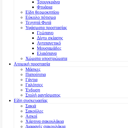
Τσουγκράνα
Φτυάρια
Είδη θερμοκηπίου
Εύκολο πότισμα
Τεχνητά Φυτά
Υφάσματα προστασίας
Γεώπανο
Δίχτυ σκίασης
Αντιπαγετικό
Μουσαμάδες
Ελαιόπανα
Χώματα υποστρώματα
Ατομική προστασία
Μάσκες
Παπούτσια
Γάντια
Γαλότσες
Ένδυση
Στολή ραντίσματος
Είδη συσκευασίας
Σακιά
Σακούλες
Ασκοί
Χάρτινα σακουλάκια
Διαφανές σακουλάκια