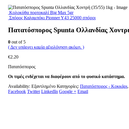
Κολοκύθα πορτοκαλί Big Max 5gr
Σπόρος Καλαμπόκι Pionner Y43 25000 σπόροι
Πατατόσπορος Spunta Ολλανδίας Χοντρή
0
out of 5
( Δεν υπάρχει καμία αξιολόγηση ακόμη. )
€
2.20
Πατατόσπορος
Οι τιμές ενδέχεται να διαφέρουν από το φυσικό κατάστημα.
Availability:
Εξαντλημένο
Κατηγορίες:
Πατατόσπορος - Κοκκάρι
Facebook
Twitter
LinkedIn
Google +
Email