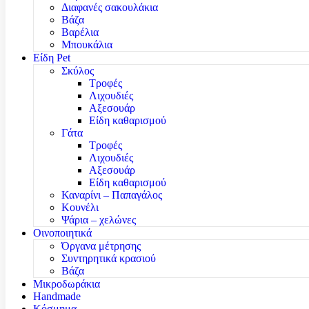
Διαφανές σακουλάκια
Βάζα
Βαρέλια
Μπουκάλια
Είδη Pet
Σκύλος
Τροφές
Λιχουδιές
Αξεσουάρ
Είδη καθαρισμού
Γάτα
Τροφές
Λιχουδιές
Αξεσουάρ
Είδη καθαρισμού
Καναρίνι – Παπαγάλος
Κουνέλι
Ψάρια – χελώνες
Οινοποιητικά
Όργανα μέτρησης
Συντηρητικά κρασιού
Βάζα
Μικροδωράκια
Handmade
Κόσμημα