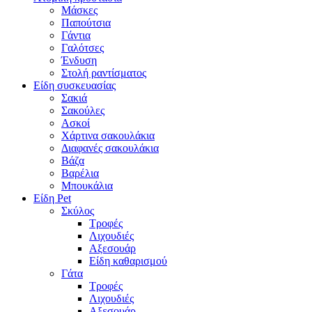
Μάσκες
Παπούτσια
Γάντια
Γαλότσες
Ένδυση
Στολή ραντίσματος
Είδη συσκευασίας
Σακιά
Σακούλες
Ασκοί
Χάρτινα σακουλάκια
Διαφανές σακουλάκια
Βάζα
Βαρέλια
Μπουκάλια
Είδη Pet
Σκύλος
Τροφές
Λιχουδιές
Αξεσουάρ
Είδη καθαρισμού
Γάτα
Τροφές
Λιχουδιές
Αξεσουάρ