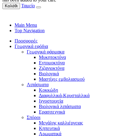
Ταμείο
Καλάθι
Main Menu
Top Navigation
Προσφορές
Γεωργικά εφόδια
Γεωργικά φάρμακα
Μυκητοκτόνα
Εντομοκτόνα
Ζιζανιοκτόνα
Βιολογικά
Μαστίχες εμβολιασμού
Λιπάσματα
Κοκκώδη
Διαφυλλικά-Κρυσταλλικά
Ιχνοστοιχεία
Βιολογικά λιπάσματα
Ερασιτεχνικά
Σπόροι
Μεγάλης καλλιέργειας
Κηπευτικά
Αρωματικά