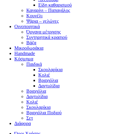
Είδη καθαρισμού
Καναρίνι – Παπαγάλος
Κουνέλι
Ψάρια – χελώνες
Οινοποιητικά
Όργανα μέτρησης
Συντηρητικά κρασιού
Βάζα
Μικροδωράκια
Handmade
Κόσμημα
Παιδικά
Σκουλαρίκια
Κολιέ
Βραχιόλια
Δαχτυλίδια
Βραχιόλια
Δαχτυλίδια
Κολιέ
Σκουλαρίκια
Βραχιόλια Ποδιού
Σετ
Διάφορα
Όροι Χρήσης