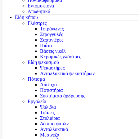
Ποντικοφάρμακα
Εντομοκτόνα
Απωθητικά
Είδη κήπου
Γλάστρες
Τετράγωνες
Στρογγυλές
Ζαρτινιέρες
Πιάτα
Βάσεις νικέλ
Κεραμικές γλάστρες
Είδη ψεκασμού
Ψεκαστήρες
Ανταλλακτικά ψεκαστήρων
Πότισμα
Λάστιχα
Ποτιστήρια
Συστήματα άρδρευσης
Εργαλεία
Ψαλίδια
Τσάπες
Στυλιάρια
Δέσιμο φυτών
Ανταλλακτικά
Μεσινέζα