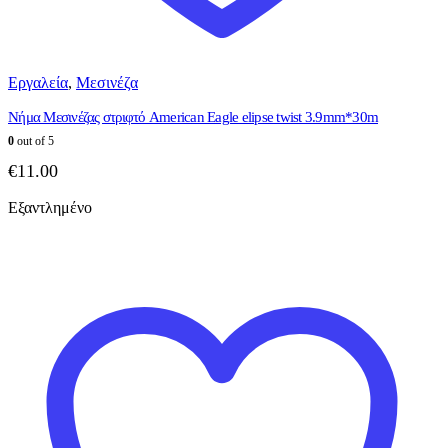
Εργαλεία
,
Μεσινέζα
Νήμα Μεσινέζας στριφτό American Eagle elipse twist 3.9mm*30m
0
out of 5
€
11.00
Εξαντλημένο