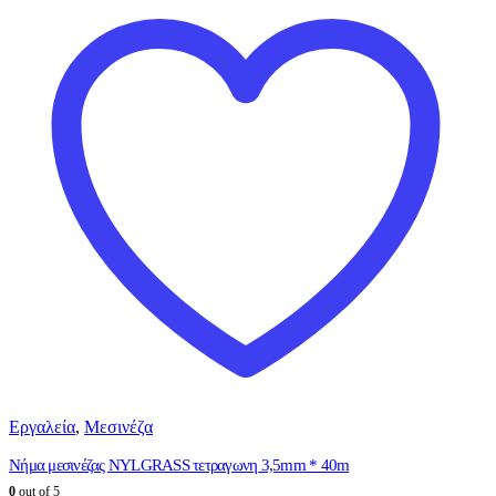
Εργαλεία
,
Μεσινέζα
Νήμα μεσινέζας NYLGRASS τετραγωνη 3,5mm * 40m
0
out of 5