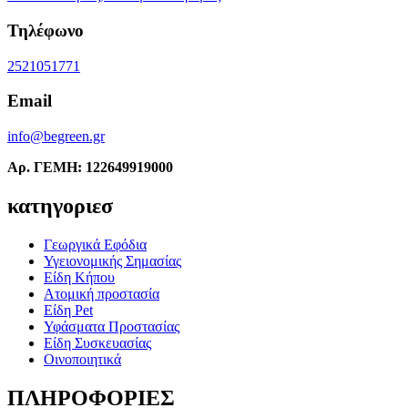
Τηλέφωνο
2521051771
Email
info@begreen.gr
Αρ. ΓΕΜΗ: 122649919000
κατηγοριεσ
Γεωργικά Εφόδια
Υγειονομικής Σημασίας
Είδη Κήπου
Ατομική προστασία
Είδη Pet
Υφάσματα Προστασίας
Είδη Συσκευασίας
Οινοποιητικά
ΠΛΗΡΟΦΟΡΙΕΣ