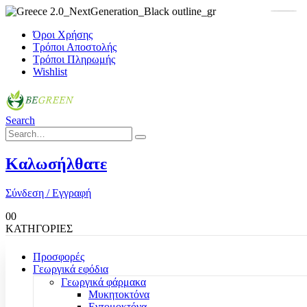
Όροι Χρήσης
Τρόποι Αποστολής
Τρόποι Πληρωμής
Wishlist
Search
Καλωσήλθατε
Σύνδεση / Εγγραφή
0
0
ΚΑΤΗΓΟΡΙΕΣ
Προσφορές
Γεωργικά εφόδια
Γεωργικά φάρμακα
Μυκητοκτόνα
Εντομοκτόνα