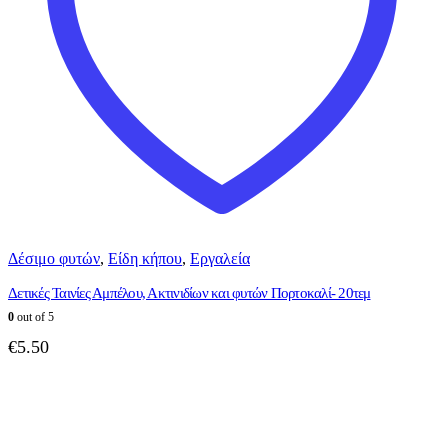
Δέσιμο φυτών
,
Είδη κήπου
,
Εργαλεία
Δετικές Ταινίες Αμπέλου, Ακτινιδίων και φυτών Πορτοκαλί- 20τεμ
0
out of 5
€
5.50