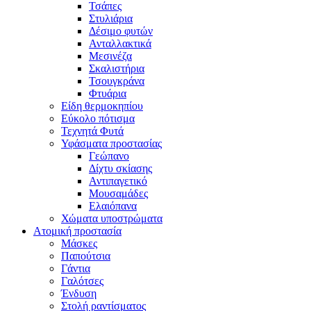
Τσάπες
Στυλιάρια
Δέσιμο φυτών
Ανταλλακτικά
Μεσινέζα
Σκαλιστήρια
Τσουγκράνα
Φτυάρια
Είδη θερμοκηπίου
Εύκολο πότισμα
Τεχνητά Φυτά
Υφάσματα προστασίας
Γεώπανο
Δίχτυ σκίασης
Αντιπαγετικό
Μουσαμάδες
Ελαιόπανα
Χώματα υποστρώματα
Ατομική προστασία
Μάσκες
Παπούτσια
Γάντια
Γαλότσες
Ένδυση
Στολή ραντίσματος