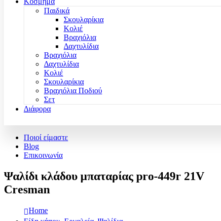
Κόσμημα
Παιδικά
Σκουλαρίκια
Κολιέ
Βραχιόλια
Δαχτυλίδια
Βραχιόλια
Δαχτυλίδια
Κολιέ
Σκουλαρίκια
Βραχιόλια Ποδιού
Σετ
Διάφορα
Ποιοί είμαστε
Blog
Επικοινωνία
Ψαλίδι κλάδου μπαταρίας pro-449r 21V
Cresman
Home