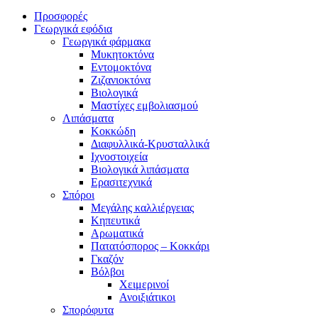
Προσφορές
Γεωργικά εφόδια
Γεωργικά φάρμακα
Μυκητοκτόνα
Εντομοκτόνα
Ζιζανιοκτόνα
Βιολογικά
Μαστίχες εμβολιασμού
Λιπάσματα
Κοκκώδη
Διαφυλλικά-Κρυσταλλικά
Ιχνοστοιχεία
Βιολογικά λιπάσματα
Ερασιτεχνικά
Σπόροι
Μεγάλης καλλιέργειας
Κηπευτικά
Αρωματικά
Πατατόσπορος – Κοκκάρι
Γκαζόν
Βόλβοι
Χειμερινοί
Ανοιξιάτικοι
Σπορόφυτα