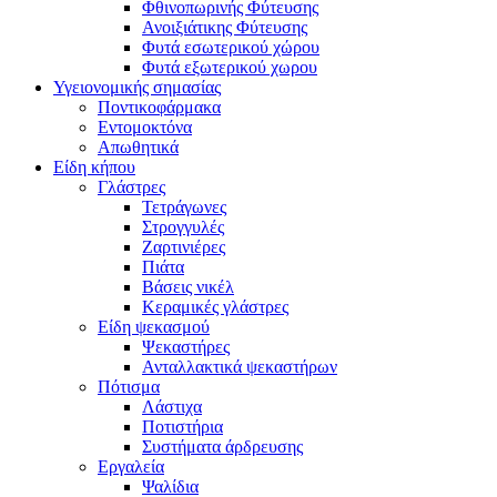
Φθινοπωρινής Φύτευσης
Ανοιξιάτικης Φύτευσης
Φυτά εσωτερικού χώρου
Φυτά εξωτερικού χωρου
Υγειονομικής σημασίας
Ποντικοφάρμακα
Εντομοκτόνα
Απωθητικά
Είδη κήπου
Γλάστρες
Τετράγωνες
Στρογγυλές
Ζαρτινιέρες
Πιάτα
Βάσεις νικέλ
Κεραμικές γλάστρες
Είδη ψεκασμού
Ψεκαστήρες
Ανταλλακτικά ψεκαστήρων
Πότισμα
Λάστιχα
Ποτιστήρια
Συστήματα άρδρευσης
Εργαλεία
Ψαλίδια