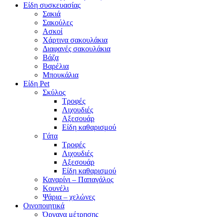
Είδη συσκευασίας
Σακιά
Σακούλες
Ασκοί
Χάρτινα σακουλάκια
Διαφανές σακουλάκια
Βάζα
Βαρέλια
Μπουκάλια
Είδη Pet
Σκύλος
Τροφές
Λιχουδιές
Αξεσουάρ
Είδη καθαρισμού
Γάτα
Τροφές
Λιχουδιές
Αξεσουάρ
Είδη καθαρισμού
Καναρίνι – Παπαγάλος
Κουνέλι
Ψάρια – χελώνες
Οινοποιητικά
Όργανα μέτρησης