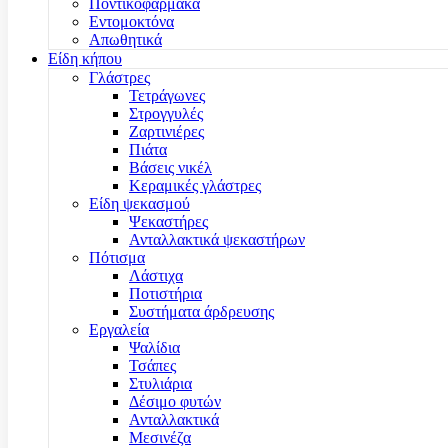
Ποντικοφάρμακα
Εντομοκτόνα
Απωθητικά
Είδη κήπου
Γλάστρες
Τετράγωνες
Στρογγυλές
Ζαρτινιέρες
Πιάτα
Βάσεις νικέλ
Κεραμικές γλάστρες
Είδη ψεκασμού
Ψεκαστήρες
Ανταλλακτικά ψεκαστήρων
Πότισμα
Λάστιχα
Ποτιστήρια
Συστήματα άρδρευσης
Εργαλεία
Ψαλίδια
Τσάπες
Στυλιάρια
Δέσιμο φυτών
Ανταλλακτικά
Μεσινέζα