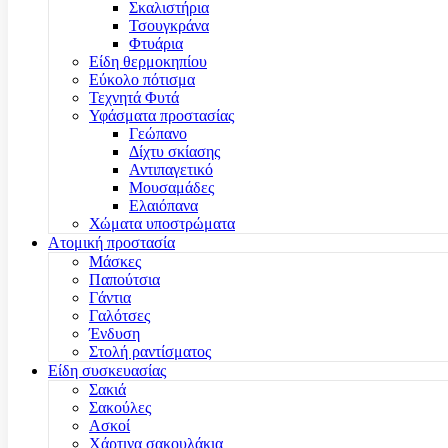
Σκαλιστήρια
Τσουγκράνα
Φτυάρια
Είδη θερμοκηπίου
Εύκολο πότισμα
Τεχνητά Φυτά
Υφάσματα προστασίας
Γεώπανο
Δίχτυ σκίασης
Αντιπαγετικό
Μουσαμάδες
Ελαιόπανα
Χώματα υποστρώματα
Ατομική προστασία
Μάσκες
Παπούτσια
Γάντια
Γαλότσες
Ένδυση
Στολή ραντίσματος
Είδη συσκευασίας
Σακιά
Σακούλες
Ασκοί
Χάρτινα σακουλάκια