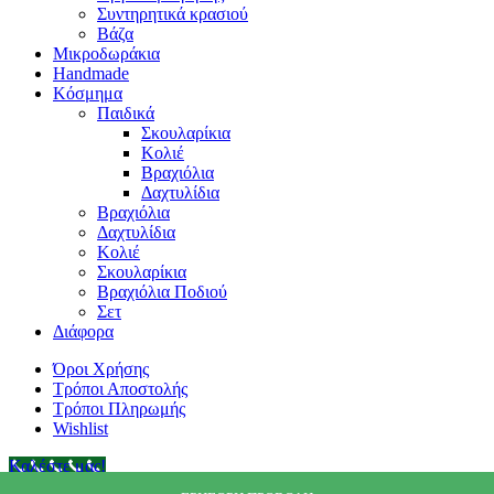
Συντηρητικά κρασιού
Βάζα
Μικροδωράκια
Handmade
Κόσμημα
Παιδικά
Σκουλαρίκια
Κολιέ
Βραχιόλια
Δαχτυλίδια
Βραχιόλια
Δαχτυλίδια
Κολιέ
Σκουλαρίκια
Βραχιόλια Ποδιού
Σετ
Διάφορα
Όροι Χρήσης
Τρόποι Αποστολής
Τρόποι Πληρωμής
Wishlist
Καλέστε μας!