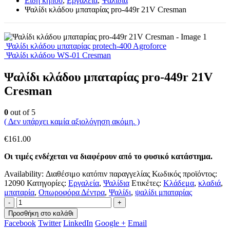
Είδη κήπου
,
Εργαλεία
,
Ψαλίδια
Ψαλίδι κλάδου μπαταρίας pro-449r 21V Cresman
Ψαλίδι κλάδου μπαταρίας protech-400 Agroforce
Ψαλίδι κλάδου WS-01 Cresman
Ψαλίδι κλάδου μπαταρίας pro-449r 21V
Cresman
0
out of 5
( Δεν υπάρχει καμία αξιολόγηση ακόμη. )
€
161.00
Οι τιμές ενδέχεται να διαφέρουν από το φυσικό κατάστημα.
Availability:
Διαθέσιμο κατόπιν παραγγελίας
Κωδικός προϊόντος:
12090
Κατηγορίες:
Εργαλεία
,
Ψαλίδια
Ετικέτες:
Κλάδεμα
,
κλαδιά
,
μπαταρία
,
Οπωροφόρα Δέντρα
,
Ψαλίδι
,
ψαλίδι μπαταρίας
-
+
Προσθήκη στο καλάθι
Facebook
Twitter
LinkedIn
Google +
Email