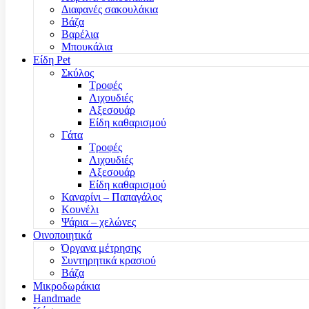
Διαφανές σακουλάκια
Βάζα
Βαρέλια
Μπουκάλια
Είδη Pet
Σκύλος
Τροφές
Λιχουδιές
Αξεσουάρ
Είδη καθαρισμού
Γάτα
Τροφές
Λιχουδιές
Αξεσουάρ
Είδη καθαρισμού
Καναρίνι – Παπαγάλος
Κουνέλι
Ψάρια – χελώνες
Οινοποιητικά
Όργανα μέτρησης
Συντηρητικά κρασιού
Βάζα
Μικροδωράκια
Handmade