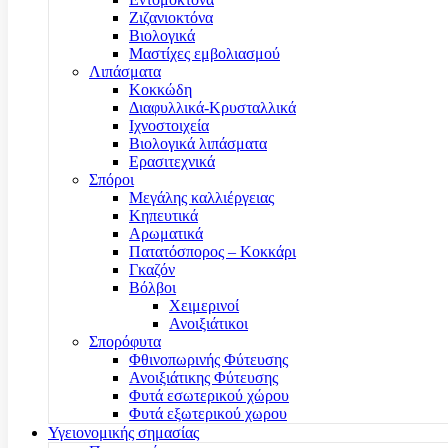
Ζιζανιοκτόνα
Βιολογικά
Μαστίχες εμβολιασμού
Λιπάσματα
Κοκκώδη
Διαφυλλικά-Κρυσταλλικά
Ιχνοστοιχεία
Βιολογικά λιπάσματα
Ερασιτεχνικά
Σπόροι
Μεγάλης καλλιέργειας
Κηπευτικά
Αρωματικά
Πατατόσπορος – Κοκκάρι
Γκαζόν
Βόλβοι
Χειμερινοί
Ανοιξιάτικοι
Σπορόφυτα
Φθινοπωρινής Φύτευσης
Ανοιξιάτικης Φύτευσης
Φυτά εσωτερικού χώρου
Φυτά εξωτερικού χωρου
Υγειονομικής σημασίας