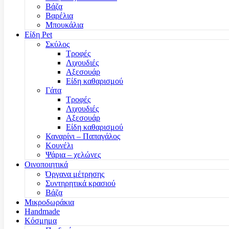
Βάζα
Βαρέλια
Μπουκάλια
Είδη Pet
Σκύλος
Τροφές
Λιχουδιές
Αξεσουάρ
Είδη καθαρισμού
Γάτα
Τροφές
Λιχουδιές
Αξεσουάρ
Είδη καθαρισμού
Καναρίνι – Παπαγάλος
Κουνέλι
Ψάρια – χελώνες
Οινοποιητικά
Όργανα μέτρησης
Συντηρητικά κρασιού
Βάζα
Μικροδωράκια
Handmade
Κόσμημα