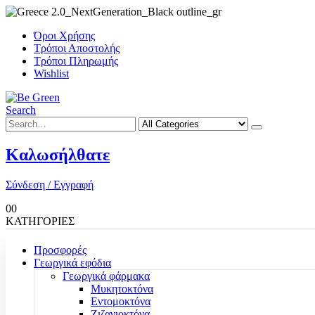
Όροι Χρήσης
Τρόποι Αποστολής
Τρόποι Πληρωμής
Wishlist
Search
Καλωσήλθατε
Σύνδεση / Εγγραφή
0
0
ΚΑΤΗΓΟΡΙΕΣ
Προσφορές
Γεωργικά εφόδια
Γεωργικά φάρμακα
Μυκητοκτόνα
Εντομοκτόνα
Ζιζανιοκτόνα