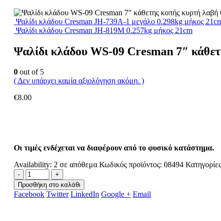
Ψαλίδι κλάδου Cresman JH-739Α-1 μεγάλο 0.298kg μήκος 21c
Ψαλίδι κλάδου Cresman JH-819M 0.257kg μήκος 21cm
Ψαλίδι κλάδου WS-09 Cresman 7″ κάθετ
0
out of 5
( Δεν υπάρχει καμία αξιολόγηση ακόμη. )
€
8.00
Οι τιμές ενδέχεται να διαφέρουν από το φυσικό κατάστημα.
Availability:
2 σε απόθεμα
Κωδικός προϊόντος:
08494
Κατηγορίε
-
+
Προσθήκη στο καλάθι
Facebook
Twitter
LinkedIn
Google +
Email