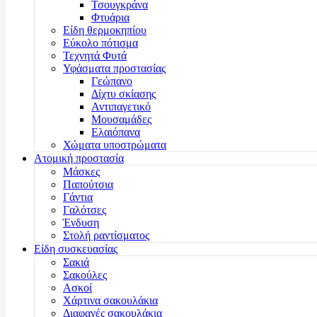
Τσουγκράνα
Φτυάρια
Είδη θερμοκηπίου
Εύκολο πότισμα
Τεχνητά Φυτά
Υφάσματα προστασίας
Γεώπανο
Δίχτυ σκίασης
Αντιπαγετικό
Μουσαμάδες
Ελαιόπανα
Χώματα υποστρώματα
Ατομική προστασία
Μάσκες
Παπούτσια
Γάντια
Γαλότσες
Ένδυση
Στολή ραντίσματος
Είδη συσκευασίας
Σακιά
Σακούλες
Ασκοί
Χάρτινα σακουλάκια
Διαφανές σακουλάκια