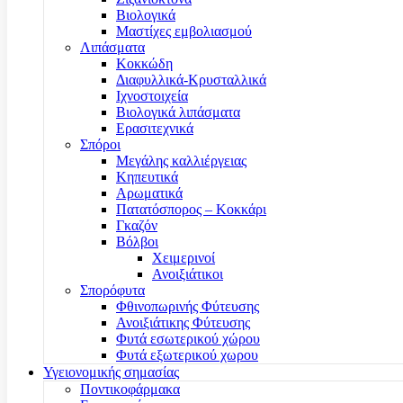
Βιολογικά
Μαστίχες εμβολιασμού
Λιπάσματα
Κοκκώδη
Διαφυλλικά-Κρυσταλλικά
Ιχνοστοιχεία
Βιολογικά λιπάσματα
Ερασιτεχνικά
Σπόροι
Μεγάλης καλλιέργειας
Κηπευτικά
Αρωματικά
Πατατόσπορος – Κοκκάρι
Γκαζόν
Βόλβοι
Χειμερινοί
Ανοιξιάτικοι
Σπορόφυτα
Φθινοπωρινής Φύτευσης
Ανοιξιάτικης Φύτευσης
Φυτά εσωτερικού χώρου
Φυτά εξωτερικού χωρου
Υγειονομικής σημασίας
Ποντικοφάρμακα