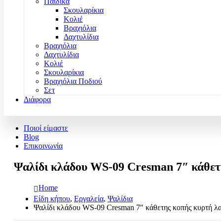
Παιδικά
Σκουλαρίκια
Κολιέ
Βραχιόλια
Δαχτυλίδια
Βραχιόλια
Δαχτυλίδια
Κολιέ
Σκουλαρίκια
Βραχιόλια Ποδιού
Σετ
Διάφορα
Ποιοί είμαστε
Blog
Επικοινωνία
Ψαλίδι κλάδου WS-09 Cresman 7″ κάθετ
Home
Είδη κήπου
,
Εργαλεία
,
Ψαλίδια
Ψαλίδι κλάδου WS-09 Cresman 7″ κάθετης κοπής κυρτή λ