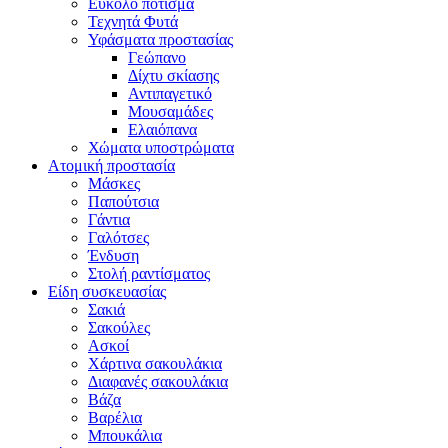
Εύκολο πότισμα
Τεχνητά Φυτά
Υφάσματα προστασίας
Γεώπανο
Δίχτυ σκίασης
Αντιπαγετικό
Μουσαμάδες
Ελαιόπανα
Χώματα υποστρώματα
Ατομική προστασία
Μάσκες
Παπούτσια
Γάντια
Γαλότσες
Ένδυση
Στολή ραντίσματος
Είδη συσκευασίας
Σακιά
Σακούλες
Ασκοί
Χάρτινα σακουλάκια
Διαφανές σακουλάκια
Βάζα
Βαρέλια
Μπουκάλια