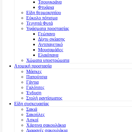
Τσουγκράνα
Φτυάρια
Είδη θερμοκηπίου
Εύκολο πότισμα
Τεχνητά Φυτά
Υφάσματα προστασίας
Γεώπανο
Δίχτυ σκίασης
Αντιπαγετικό
Μουσαμάδες
Ελαιόπανα
Χώματα υποστρώματα
Ατομική προστασία
Μάσκες
Παπούτσια
Γάντια
Γαλότσες
Ένδυση
Στολή ραντίσματος
Είδη συσκευασίας
Σακιά
Σακούλες
Ασκοί
Χάρτινα σακουλάκια
Διαφανές σακουλάκια