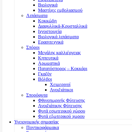
Βιολογικά
Μαστίχες εμβολιασμού
Λιπάσματα
Κοκκώδη
Διαφυλλικά-Κρυσταλλικά
Ιχνοστοιχεία
Βιολογικά λιπάσματα
Ερασιτεχνικά
Σπόροι
Μεγάλης καλλιέργειας
Κηπευτικά
Αρωματικά
Πατατόσπορος – Κοκκάρι
Γκαζόν
Βόλβοι
Χειμερινοί
Ανοιξιάτικοι
Σπορόφυτα
Φθινοπωρινής Φύτευσης
Ανοιξιάτικης Φύτευσης
Φυτά εσωτερικού χώρου
Φυτά εξωτερικού χωρου
Υγειονομικής σημασίας
Ποντικοφάρμακα