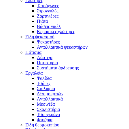
Γλάστρες
Τετράγωνες
Στρογγυλές
Ζαρτινιέρες
Πιάτα
Βάσεις νικέλ
Κεραμικές γλάστρες
Είδη ψεκασμού
Ψεκαστήρες
Ανταλλακτικά ψεκαστήρων
Πότισμα
Λάστιχα
Ποτιστήρια
Συστήματα άρδρευσης
Εργαλεία
Ψαλίδια
Τσάπες
Στυλιάρια
Δέσιμο φυτών
Ανταλλακτικά
Μεσινέζα
Σκαλιστήρια
Τσουγκράνα
Φτυάρια
Είδη θερμοκηπίου