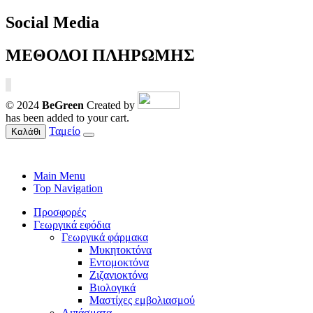
Social Media
ΜΕΘΟΔΟΙ ΠΛΗΡΩΜΗΣ
© 2024
BeGreen
Created by
has been added to your cart.
Ταμείο
Καλάθι
Main Menu
Top Navigation
Προσφορές
Γεωργικά εφόδια
Γεωργικά φάρμακα
Μυκητοκτόνα
Εντομοκτόνα
Ζιζανιοκτόνα
Βιολογικά
Μαστίχες εμβολιασμού
Λιπάσματα