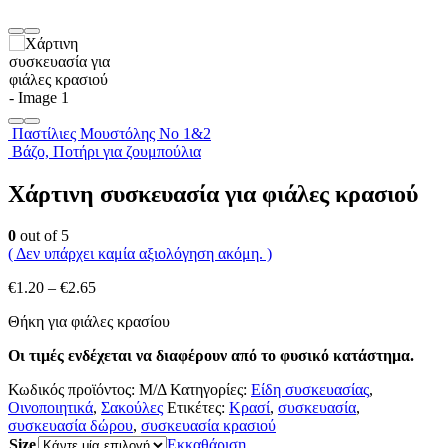
Παστίλιες Μουστόλης Νο 1&2
Βάζο, Ποτήρι για ζουμπούλια
Χάρτινη συσκευασία για φιάλες κρασιού
0
out of 5
( Δεν υπάρχει καμία αξιολόγηση ακόμη. )
Price
€
1.20
–
€
2.65
range:
Θήκη για φιάλες κρασίου
€1.20
through
Οι τιμές ενδέχεται να διαφέρουν από το φυσικό κατάστημα.
€2.65
Κωδικός προϊόντος:
Μ/Δ
Κατηγορίες:
Είδη συσκευασίας
,
Οινοποιητικά
,
Σακούλες
Ετικέτες:
Κρασί
,
συσκευασία
,
συσκευασία δώρου
,
συσκευασία κρασιού
Size
Εκκαθάριση