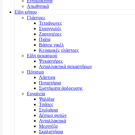
Εντομοκτόνα
Απωθητικά
Είδη κήπου
Γλάστρες
Τετράγωνες
Στρογγυλές
Ζαρτινιέρες
Πιάτα
Βάσεις νικέλ
Κεραμικές γλάστρες
Είδη ψεκασμού
Ψεκαστήρες
Ανταλλακτικά ψεκαστήρων
Πότισμα
Λάστιχα
Ποτιστήρια
Συστήματα άρδρευσης
Εργαλεία
Ψαλίδια
Τσάπες
Στυλιάρια
Δέσιμο φυτών
Ανταλλακτικά
Μεσινέζα
Σκαλιστήρια