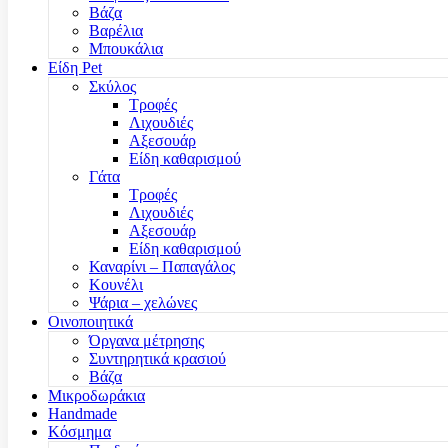
Βάζα
Βαρέλια
Μπουκάλια
Είδη Pet
Σκύλος
Τροφές
Λιχουδιές
Αξεσουάρ
Είδη καθαρισμού
Γάτα
Τροφές
Λιχουδιές
Αξεσουάρ
Είδη καθαρισμού
Καναρίνι – Παπαγάλος
Κουνέλι
Ψάρια – χελώνες
Οινοποιητικά
Όργανα μέτρησης
Συντηρητικά κρασιού
Βάζα
Μικροδωράκια
Handmade
Κόσμημα