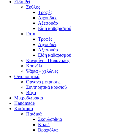
Είδη Pet
Σκύλος
Τροφές
Λιχουδιές
Αξεσουάρ
Είδη καθαρισμού
Γάτα
Τροφές
Λιχουδιές
Αξεσουάρ
Είδη καθαρισμού
Καναρίνι – Παπαγάλος
Κουνέλι
Ψάρια – χελώνες
Οινοποιητικά
Όργανα μέτρησης
Συντηρητικά κρασιού
Βάζα
Μικροδωράκια
Handmade
Κόσμημα
Παιδικά
Σκουλαρίκια
Κολιέ
Βραχιόλια