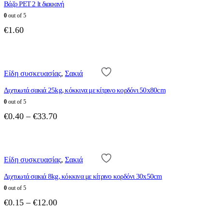
Βάζο PET 2 lt διαφανή
0
out of 5
€
1.60
Αυτό
το
προϊόν
Είδη συσκευασίας
,
Σακιά
έχει
Διχτυωτά σακιά 25kg, κόκκινα με κίτρινο κορδόνι 50x80cm
πολλαπλές
παραλλαγές.
0
out of 5
Οι
Price
€
0.40
–
€
33.70
επιλογές
range:
μπορούν
να
€0.40
Αυτό
επιλεγούν
through
το
στη
€33.70
προϊόν
Είδη συσκευασίας
,
Σακιά
σελίδα
έχει
του
Διχτυωτά σακιά 8kg, κόκκινα με κίτρινο κορδόνι 30x50cm
πολλαπλές
προϊόντος
παραλλαγές.
0
out of 5
Οι
Price
€
0.15
–
€
12.00
επιλογές
range:
μπορούν