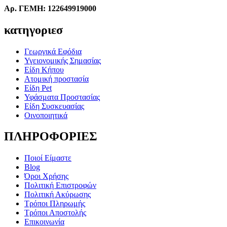
Αρ. ΓΕΜΗ: 122649919000
κατηγοριεσ
Γεωργικά Εφόδια
Υγειονομικής Σημασίας
Είδη Κήπου
Ατομική προστασία
Είδη Pet
Υφάσματα Προστασίας
Είδη Συσκευασίας
Οινοποιητικά
ΠΛΗΡΟΦΟΡΙΕΣ
Ποιοί Είμαστε
Blog
Όροι Χρήσης
Πολιτική Επιστροφών
Πολιτική Ακύρωσης
Τρόποι Πληρωμής
Τρόποι Αποστολής
Επικοινωνία