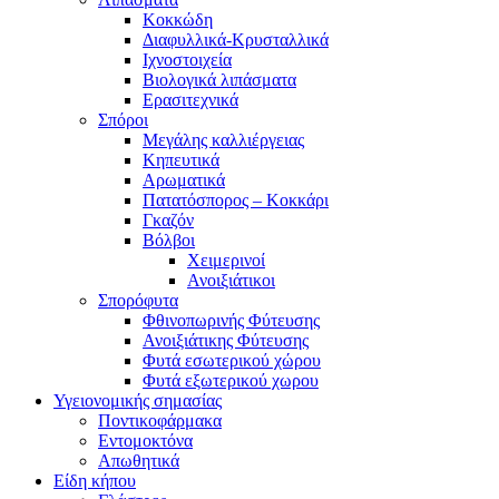
Κοκκώδη
Διαφυλλικά-Κρυσταλλικά
Ιχνοστοιχεία
Βιολογικά λιπάσματα
Ερασιτεχνικά
Σπόροι
Μεγάλης καλλιέργειας
Κηπευτικά
Αρωματικά
Πατατόσπορος – Κοκκάρι
Γκαζόν
Βόλβοι
Χειμερινοί
Ανοιξιάτικοι
Σπορόφυτα
Φθινοπωρινής Φύτευσης
Ανοιξιάτικης Φύτευσης
Φυτά εσωτερικού χώρου
Φυτά εξωτερικού χωρου
Υγειονομικής σημασίας
Ποντικοφάρμακα
Εντομοκτόνα
Απωθητικά
Είδη κήπου