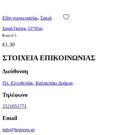
να
€0.15
επιλεγούν
through
στη
€12.00
Είδη συσκευασίας
,
Σακιά
σελίδα
του
Σακιά Γιούτης, 51*81εκ
προϊόντος
0
out of 5
€
1.30
ΣΤΟΙΧΕΙΑ ΕΠΙΚΟΙΝΩΝΙΑΣ
Διεύθυνση
Πλ. Ελευθερίας, Καλαμπάκι Δράμας
Τηλέφωνο
2521051771
Email
info@begreen.gr