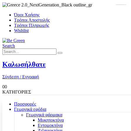
Όροι Χρήσης
Τρόποι Αποστολής
Τρόποι Πληρωμής
Wishlist
Search
Καλωσήλθατε
Σύνδεση / Εγγραφή
0
0
ΚΑΤΗΓΟΡΙΕΣ
Προσφορές
Γεωργικά εφόδια
Γεωργικά φάρμακα
Μυκητοκτόνα
Εντομοκτόνα
Ζιζανιοκτόνα